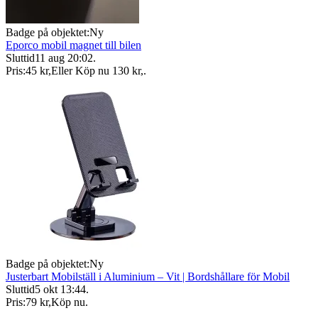
Badge på objektet:
Ny
Eporco mobil magnet till bilen
Sluttid
11 aug 20:02
.
Pris:
45 kr
,
Eller Köp nu
130 kr
,
.
Badge på objektet:
Ny
Justerbart Mobilställ i Aluminium – Vit | Bordshållare för Mobil
Sluttid
5 okt 13:44
.
Pris:
79 kr
,
Köp nu
.