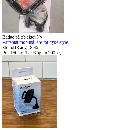
Badge på objektet:
Ny
Vattentät mobilhållare för cykelstyre
Sluttid
13 aug 18:45
.
Pris:
150 kr
,
Eller Köp nu
200 kr
,
.