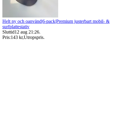
Helt ny och oanvänd|6-pack|Premium justerbart mobil- &
surfplattestativ
Sluttid
12 aug 21:26
.
Pris:
143 kr
,
Utropspris
.