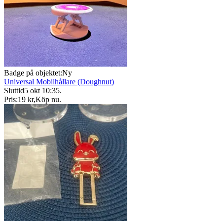
Badge på objektet:
Ny
Universal Mobilhållare (Doughnut)
Sluttid
5 okt 10:35
.
Pris:
19 kr
,
Köp nu
.