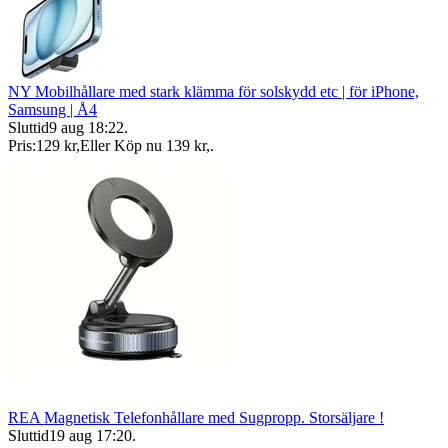
NY Mobilhållare med stark klämma för solskydd etc | för iPhone,
Samsung | Å4
Sluttid
9 aug 18:22
.
Pris:
129 kr
,
Eller Köp nu
139 kr
,
.
REA Magnetisk Telefonhållare med Sugpropp. Storsäljare !
Sluttid
19 aug 17:20
.