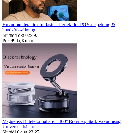
Huvudmonterat telefonfäste – Perfekt för POV-inspelning &
handsfree-filming
Sluttid
4 okt 02:49
.
Pris:
99 kr
,
Köp nu
.
Magnetisk Biltelefonhållare – 360° Roterbar, Stark Vakuumsug,
Universell hållare
Sluttid
16 aug 23:25
.