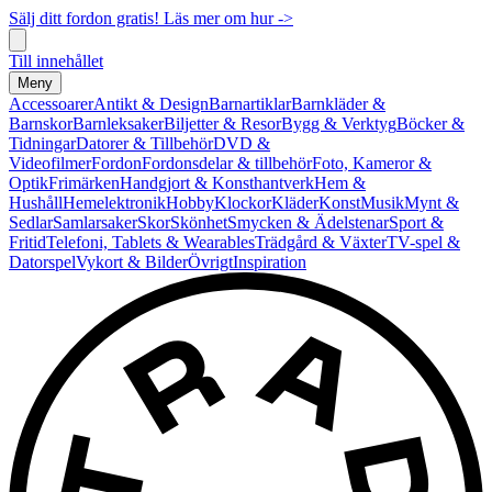
Sälj ditt fordon gratis! Läs mer om hur ->
Till innehållet
Meny
Accessoarer
Antikt & Design
Barnartiklar
Barnkläder &
Barnskor
Barnleksaker
Biljetter & Resor
Bygg & Verktyg
Böcker &
Tidningar
Datorer & Tillbehör
DVD &
Videofilmer
Fordon
Fordonsdelar & tillbehör
Foto, Kameror &
Optik
Frimärken
Handgjort & Konsthantverk
Hem &
Hushåll
Hemelektronik
Hobby
Klockor
Kläder
Konst
Musik
Mynt &
Sedlar
Samlarsaker
Skor
Skönhet
Smycken & Ädelstenar
Sport &
Fritid
Telefoni, Tablets & Wearables
Trädgård & Växter
TV-spel &
Datorspel
Vykort & Bilder
Övrigt
Inspiration