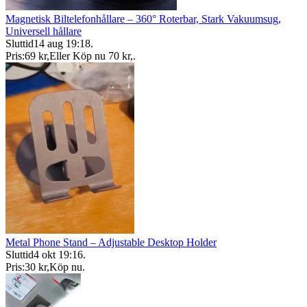
Magnetisk Biltelefonhållare – 360° Roterbar, Stark Vakuumsug,
Universell hållare
Sluttid
14 aug 19:18
.
Pris:
69 kr
,
Eller Köp nu
70 kr
,
.
Metal Phone Stand – Adjustable Desktop Holder
Sluttid
4 okt 19:16
.
Pris:
30 kr
,
Köp nu
.