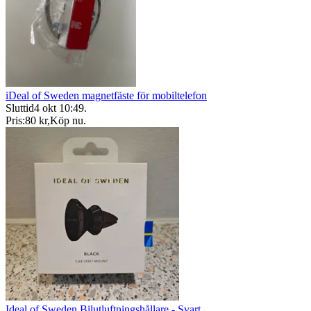
iDeal of Sweden magnetfäste för mobiltelefon
Sluttid
4 okt 10:49
.
Pris:
80 kr
,
Köp nu
.
Ideal of Sweden Bilutluftningshållare - Svart