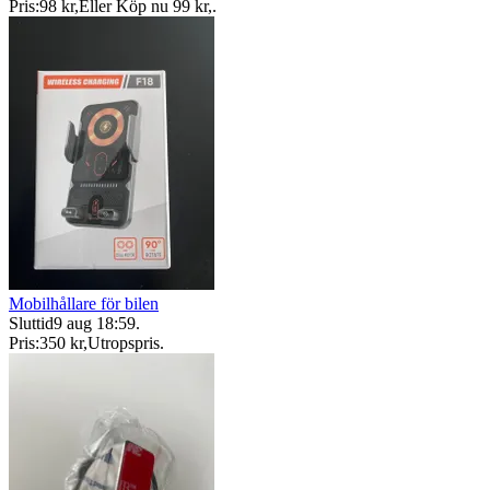
Pris:
98 kr
,
Eller Köp nu
99 kr
,
.
Mobilhållare för bilen
Sluttid
9 aug 18:59
.
Pris:
350 kr
,
Utropspris
.