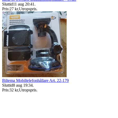
Sluttid
11 aug 20:41
.
Pris:
27 kr
,
Utropspris
.
Biltema Mobiltelefonhållare Art. 22-179
Sluttid
8 aug 19:34
.
Pris:
32 kr
,
Utropspris
.