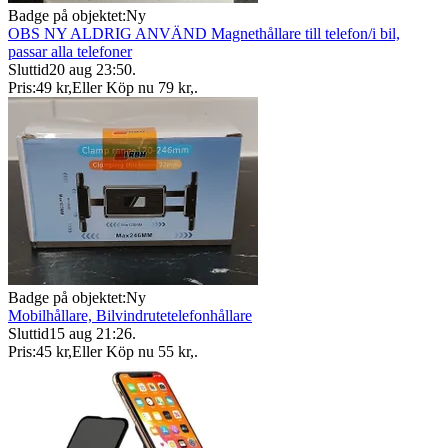
Badge på objektet:
Ny
OBS NY ALDRIG ANVÄND Magnethållare till telefon/i bil,
passar alla telefoner
Sluttid
20 aug 23:50
.
Pris:
49 kr
,
Eller Köp nu
79 kr
,
.
Badge på objektet:
Ny
Mobilhållare, Bilvindrutetelefonhållare
Sluttid
15 aug 21:26
.
Pris:
45 kr
,
Eller Köp nu
55 kr
,
.