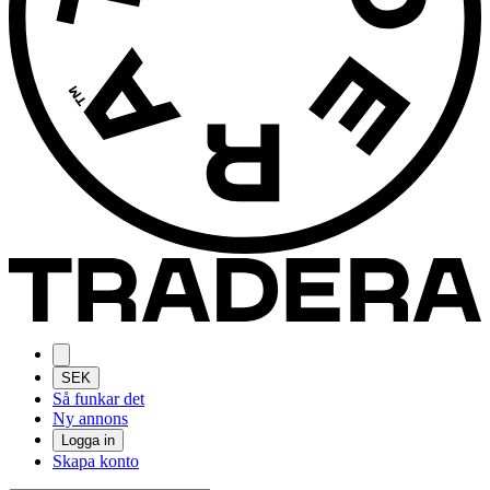
SEK
Så funkar det
Ny annons
Logga in
Skapa konto