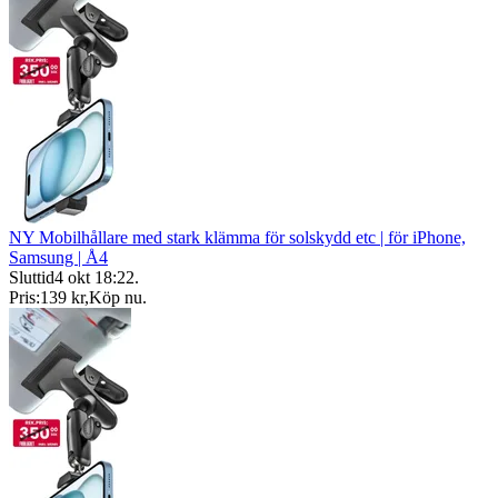
NY Mobilhållare med stark klämma för solskydd etc | för iPhone,
Samsung | Å4
Sluttid
4 okt 18:22
.
Pris:
139 kr
,
Köp nu
.