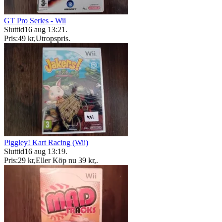
GT Pro Series - Wii
Sluttid
16 aug 13:21
.
Pris:
49 kr
,
Utropspris
.
Piggley! Kart Racing (Wii)
Sluttid
16 aug 13:19
.
Pris:
29 kr
,
Eller Köp nu
39 kr
,
.