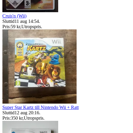
Cruis'n (Wii)
Sluttid
11 aug 14:54
.
Pris:
59 kr
,
Utropspris
.
Super Star Kartz till Nintendo Wii + Ratt
Sluttid
12 aug 20:16
.
Pris:
350 kr
,
Utropspris
.