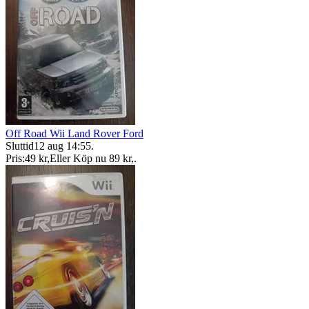
Off Road Wii Land Rover Ford
Sluttid
12 aug 14:55
.
Pris:
49 kr
,
Eller Köp nu
89 kr
,
.