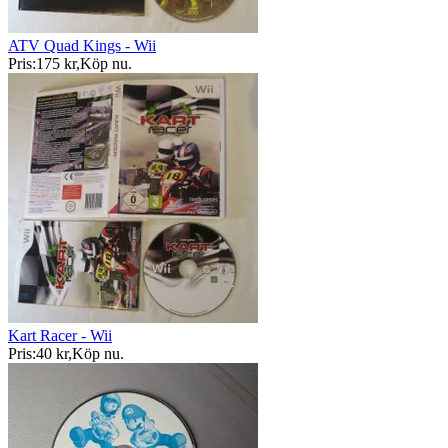
ATV Quad Kings - Wii
Pris:
175 kr
,
Köp nu
.
Kart Racer - Wii
Pris:
40 kr
,
Köp nu
.