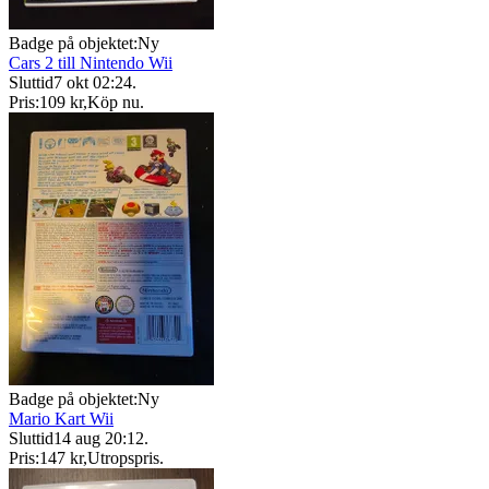
Badge på objektet:
Ny
Cars 2 till Nintendo Wii
Sluttid
7 okt 02:24
.
Pris:
109 kr
,
Köp nu
.
Badge på objektet:
Ny
Mario Kart Wii
Sluttid
14 aug 20:12
.
Pris:
147 kr
,
Utropspris
.