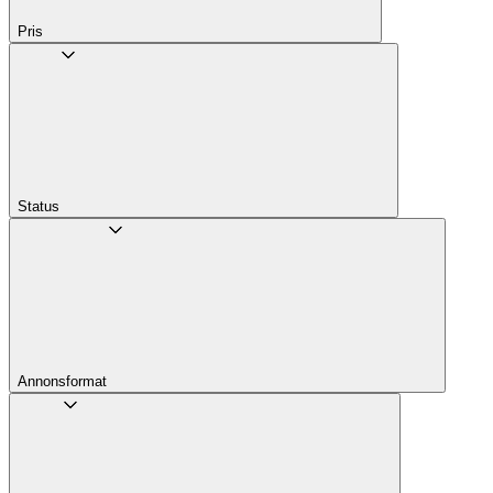
Pris
Status
Annons­format