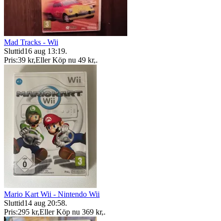
Mad Tracks - Wii
Sluttid
16 aug 13:19
.
Pris:
39 kr
,
Eller Köp nu
49 kr
,
.
Mario Kart Wii - Nintendo Wii
Sluttid
14 aug 20:58
.
Pris:
295 kr
,
Eller Köp nu
369 kr
,
.