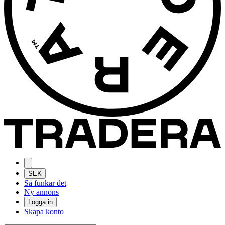
SEK
Så funkar det
Ny annons
Logga in
Skapa konto