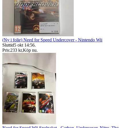
(Ny i folie) Need for Speed Undercover - Nintendo Wii
Sluttid
5 okt 14:56
.
Pris:
233 kr
,
Köp nu
.
Need for Speed Wii Spelpaket - Carbon, Undercover, Nitro, The