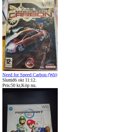
Need for Speed Carbon (Wii)
Sluttid
6 okt 11:12
.
Pris:
50 kr
,
Köp nu
.