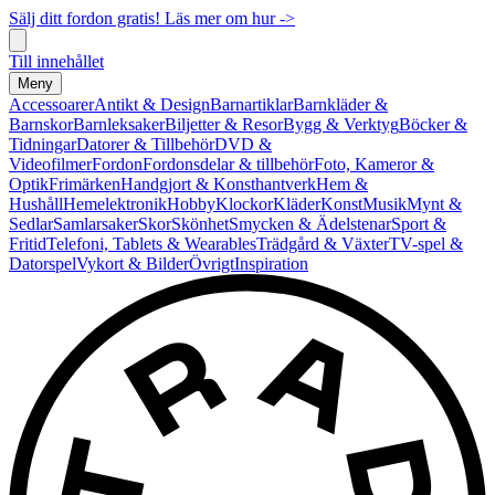
Sälj ditt fordon gratis! Läs mer om hur ->
Till innehållet
Meny
Accessoarer
Antikt & Design
Barnartiklar
Barnkläder &
Barnskor
Barnleksaker
Biljetter & Resor
Bygg & Verktyg
Böcker &
Tidningar
Datorer & Tillbehör
DVD &
Videofilmer
Fordon
Fordonsdelar & tillbehör
Foto, Kameror &
Optik
Frimärken
Handgjort & Konsthantverk
Hem &
Hushåll
Hemelektronik
Hobby
Klockor
Kläder
Konst
Musik
Mynt &
Sedlar
Samlarsaker
Skor
Skönhet
Smycken & Ädelstenar
Sport &
Fritid
Telefoni, Tablets & Wearables
Trädgård & Växter
TV-spel &
Datorspel
Vykort & Bilder
Övrigt
Inspiration