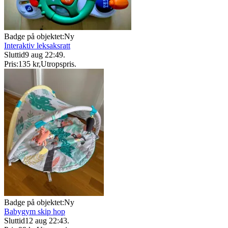
Badge på objektet:
Ny
Interaktiv leksaksratt
Sluttid
9 aug 22:49
.
Pris:
135 kr
,
Utropspris
.
Badge på objektet:
Ny
Babygym skip hop
Sluttid
12 aug 22:43
.