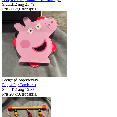
Sluttid
12 aug 21:49
.
Pris:
80 kr
,
Utropspris
.
Badge på objektet:
Ny
Peppa Pig Tamburin
Sluttid
12 aug 15:37
.
Pris:
20 kr
,
Utropspris
.