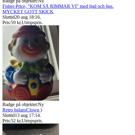
Badge på objektet:
Ny
Fisher-Price, "KOM SÅ RIMMAR VI" med ljud och ljus.
MYCKET GOTT SKICK
Sluttid
20 aug 18:16
.
Pris:
59 kr
,
Utropspris
.
Badge på objektet:
Ny
Retro balansClown )
Sluttid
13 aug 17:14
.
Pris:
52 kr
,
Utropspris
.