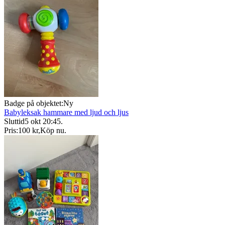
Badge på objektet:
Ny
Babyleksak hammare med ljud och ljus
Sluttid
5 okt 20:45
.
Pris:
100 kr
,
Köp nu
.