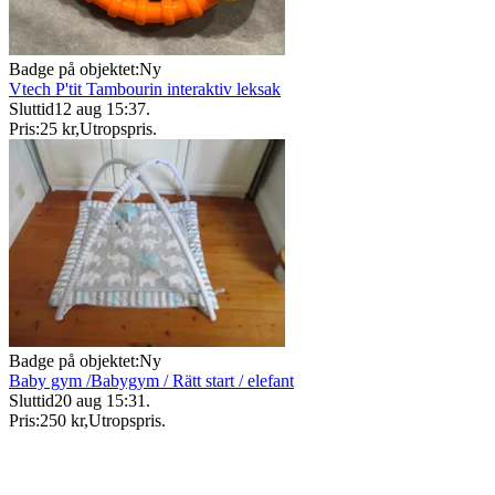
Badge på objektet:
Ny
Vtech P'tit Tambourin interaktiv leksak
Sluttid
12 aug 15:37
.
Pris:
25 kr
,
Utropspris
.
Badge på objektet:
Ny
Baby gym /Babygym / Rätt start / elefant
Sluttid
20 aug 15:31
.
Pris:
250 kr
,
Utropspris
.