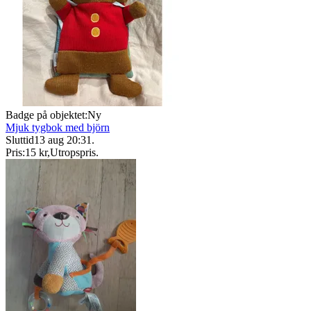
Badge på objektet:
Ny
Mjuk tygbok med björn
Sluttid
13 aug 20:31
.
Pris:
15 kr
,
Utropspris
.