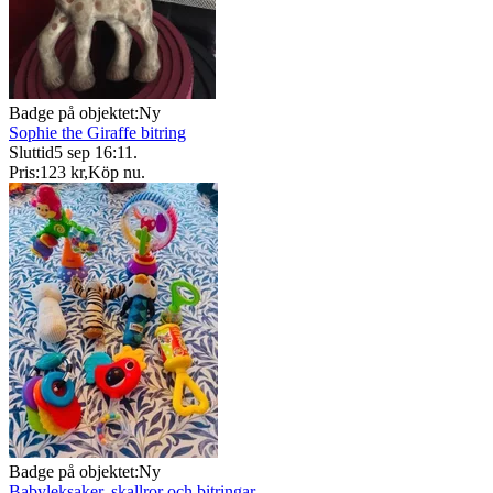
Badge på objektet:
Ny
Sophie the Giraffe bitring
Sluttid
5 sep 16:11
.
Pris:
123 kr
,
Köp nu
.
Badge på objektet:
Ny
Babyleksaker, skallror och bitringar