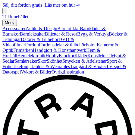
Sälj ditt fordon gratis! Läs mer om hur ->
Till innehållet
Meny
Accessoarer
Antikt & Design
Barnartiklar
Barnkläder &
Barnskor
Barnleksaker
Biljetter & Resor
Bygg & Verktyg
Böcker &
Tidningar
Datorer & Tillbehör
DVD &
Videofilmer
Fordon
Fordonsdelar & tillbehör
Foto, Kameror &
Optik
Frimärken
Handgjort & Konsthantverk
Hem &
Hushåll
Hemelektronik
Hobby
Klockor
Kläder
Konst
Musik
Mynt &
Sedlar
Samlarsaker
Skor
Skönhet
Smycken & Ädelstenar
Sport &
Fritid
Telefoni, Tablets & Wearables
Trädgård & Växter
TV-spel &
Datorspel
Vykort & Bilder
Övrigt
Inspiration