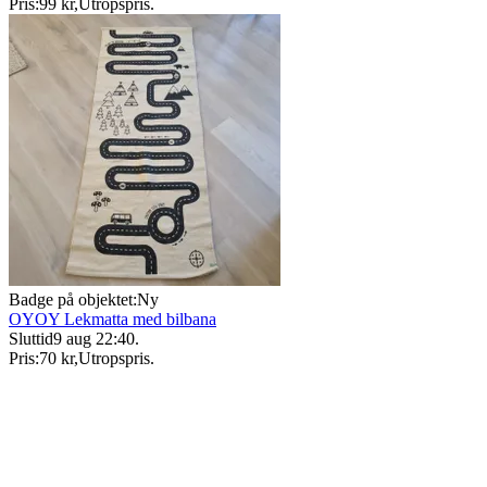
Pris:
99 kr
,
Utropspris
.
Badge på objektet:
Ny
OYOY Lekmatta med bilbana
Sluttid
9 aug 22:40
.
Pris:
70 kr
,
Utropspris
.