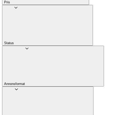
Pris
Status
Annons­format