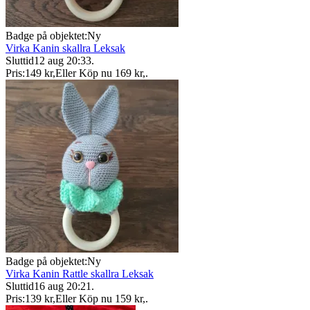
Badge på objektet:
Ny
Virka Kanin skallra Leksak
Sluttid
12 aug 20:33
.
Pris:
149 kr
,
Eller Köp nu
169 kr
,
.
Badge på objektet:
Ny
Virka Kanin Rattle skallra Leksak
Sluttid
16 aug 20:21
.
Pris:
139 kr
,
Eller Köp nu
159 kr
,
.