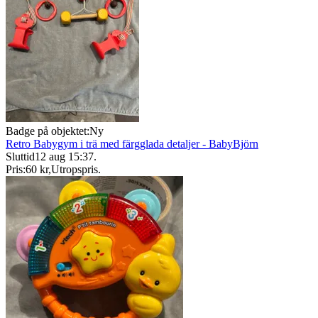
Badge på objektet:
Ny
Retro Babygym i trä med färgglada detaljer - BabyBjörn
Sluttid
12 aug 15:37
.
Pris:
60 kr
,
Utropspris
.