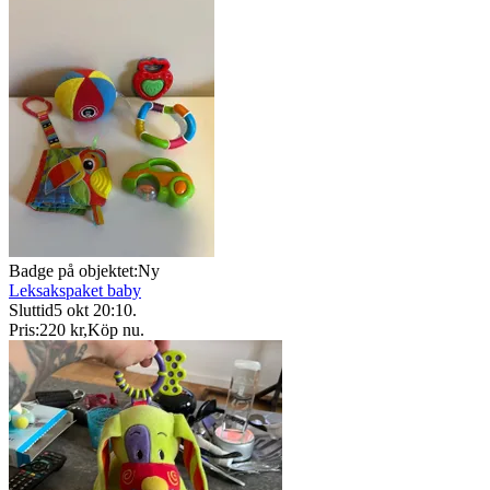
Badge på objektet:
Ny
Leksakspaket baby
Sluttid
5 okt 20:10
.
Pris:
220 kr
,
Köp nu
.