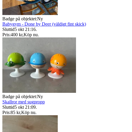
Badge på objektet:
Ny
Babygym - Done by Deer (väldigt fint skick)
Sluttid
5 okt 21:16
.
Pris:
400 kr
,
Köp nu
.
Badge på objektet:
Ny
Skallror med sugpropp
Sluttid
5 okt 21:09
.
Pris:
85 kr
,
Köp nu
.