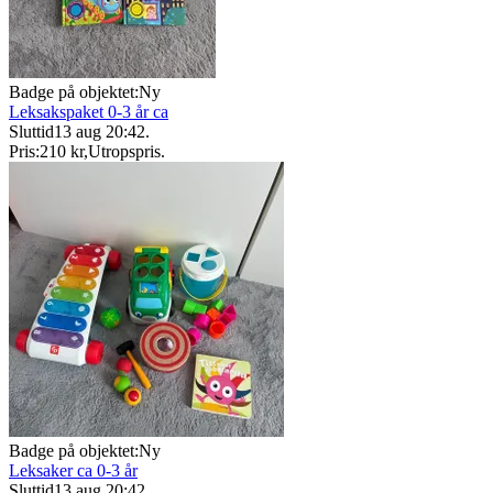
Badge på objektet:
Ny
Leksakspaket 0-3 år ca
Sluttid
13 aug 20:42
.
Pris:
210 kr
,
Utropspris
.
Badge på objektet:
Ny
Leksaker ca 0-3 år
Sluttid
13 aug 20:42
.