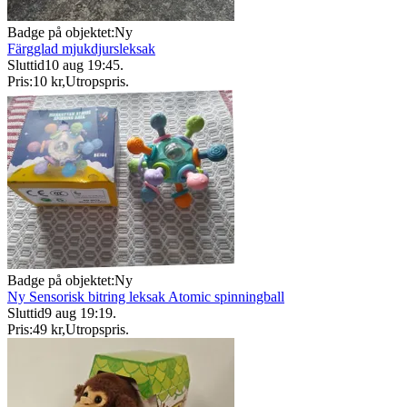
Badge på objektet:
Ny
Färgglad mjukdjursleksak
Sluttid
10 aug 19:45
.
Pris:
10 kr
,
Utropspris
.
Badge på objektet:
Ny
Ny Sensorisk bitring leksak Atomic spinningball
Sluttid
9 aug 19:19
.
Pris:
49 kr
,
Utropspris
.