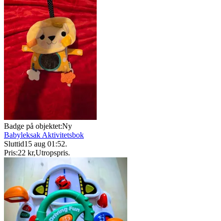
Badge på objektet:
Ny
Babyleksak Aktivitetsbok
Sluttid
15 aug 01:52
.
Pris:
22 kr
,
Utropspris
.