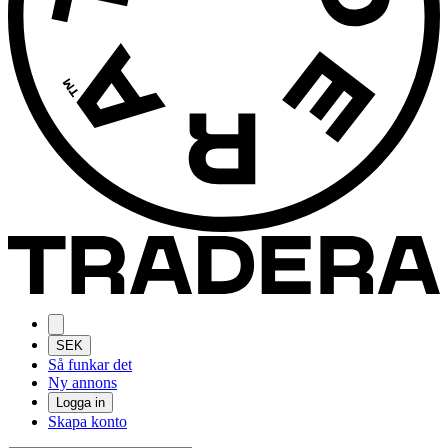
SEK
Så funkar det
Ny annons
Logga in
Skapa konto