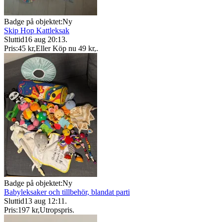
Badge på objektet:
Ny
Skip Hop Kattleksak
Sluttid
16 aug 20:13
.
Pris:
45 kr
,
Eller Köp nu
49 kr
,
.
Badge på objektet:
Ny
Babyleksaker och tillbehör, blandat parti
Sluttid
13 aug 12:11
.
Pris:
197 kr
,
Utropspris
.