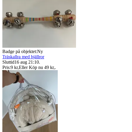
Badge på objektet:
Ny
Träskallra med bjällror
Sluttid
16 aug 21:10
.
Pris:
9 kr
,
Eller Köp nu
49 kr
,
.