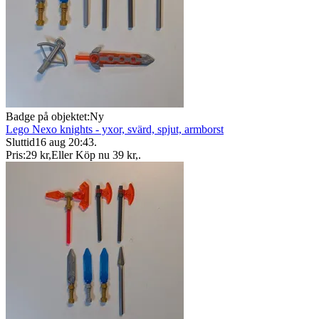
Badge på objektet:
Ny
Lego Nexo knights - yxor, svärd, spjut, armborst
Sluttid
16 aug 20:43
.
Pris:
29 kr
,
Eller Köp nu
39 kr
,
.