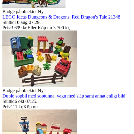
Badge på objektet:
Ny
LEGO Ideas Dungeons & Dragons: Red Dragon's Tale 21348
Sluttid
10 aug 07:29
.
Pris:
3 699 kr
,
Eller Köp nu
3 700 kr
,
.
Badge på objektet:
Ny
Duplo sopbil med soptunna, vagn med släp samt annat enligt bild
Sluttid
6 okt 07:25
.
Pris:
111 kr
,
Köp nu
.