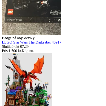
Badge på objektet:
Ny
LEGO Star Wars The Darksaber 40917
Sluttid
6 okt 07:29
.
Pris:
1 500 kr
,
Köp nu
.