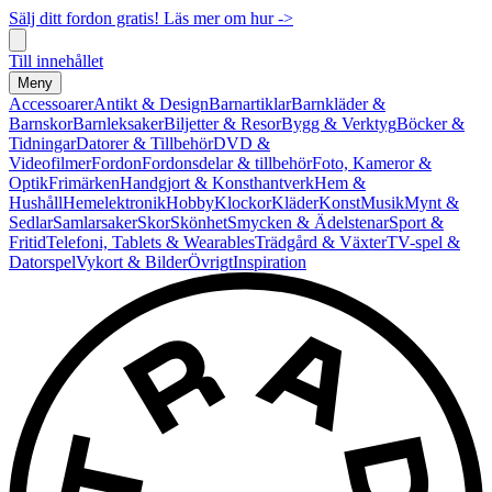
Sälj ditt fordon gratis! Läs mer om hur ->
Till innehållet
Meny
Accessoarer
Antikt & Design
Barnartiklar
Barnkläder &
Barnskor
Barnleksaker
Biljetter & Resor
Bygg & Verktyg
Böcker &
Tidningar
Datorer & Tillbehör
DVD &
Videofilmer
Fordon
Fordonsdelar & tillbehör
Foto, Kameror &
Optik
Frimärken
Handgjort & Konsthantverk
Hem &
Hushåll
Hemelektronik
Hobby
Klockor
Kläder
Konst
Musik
Mynt &
Sedlar
Samlarsaker
Skor
Skönhet
Smycken & Ädelstenar
Sport &
Fritid
Telefoni, Tablets & Wearables
Trädgård & Växter
TV-spel &
Datorspel
Vykort & Bilder
Övrigt
Inspiration