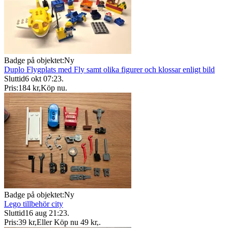
Badge på objektet:
Ny
Duplo Flygplats med Fly samt olika figurer och klossar enligt bild
Sluttid
6 okt 07:23
.
Pris:
184 kr
,
Köp nu
.
Badge på objektet:
Ny
Lego tillbehör city
Sluttid
16 aug 21:23
.
Pris:
39 kr
,
Eller Köp nu
49 kr
,
.