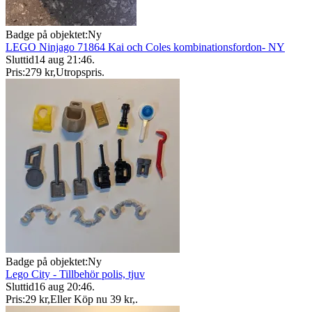
Badge på objektet:
Ny
LEGO Ninjago 71864 Kai och Coles kombinationsfordon- NY
Sluttid
14 aug 21:46
.
Pris:
279 kr
,
Utropspris
.
Badge på objektet:
Ny
Lego City - Tillbehör polis, tjuv
Sluttid
16 aug 20:46
.
Pris:
29 kr
,
Eller Köp nu
39 kr
,
.