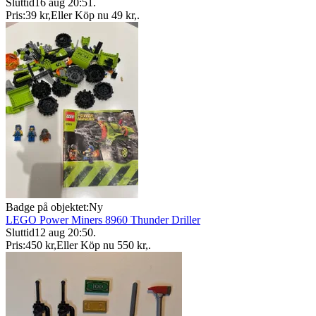
Sluttid
16 aug 20:51
.
Pris:
39 kr
,
Eller Köp nu
49 kr
,
.
Badge på objektet:
Ny
LEGO Power Miners 8960 Thunder Driller
Sluttid
12 aug 20:50
.
Pris:
450 kr
,
Eller Köp nu
550 kr
,
.