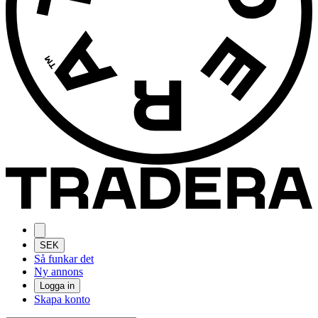
SEK
Så funkar det
Ny annons
Logga in
Skapa konto