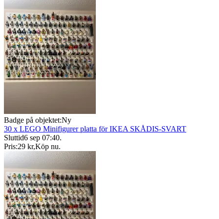
Badge på objektet:
Ny
30 x LEGO Minifigurer platta för IKEA SKÅDIS-SVART
Sluttid
6 sep 07:40
.
Pris:
29 kr
,
Köp nu
.