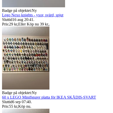
Badge på objektet:
Ny
Lego Nexo knights - yxor, svärd, spjut
Sluttid
16 aug 20:41
.
Pris:
29 kr
,
Eller Köp nu
39 kr
,
.
Badge på objektet:
Ny
60 x LEGO Minifigurer platta för IKEA SKÅDIS-SVART
Sluttid
6 sep 07:40
.
Pris:
55 kr
,
Köp nu
.