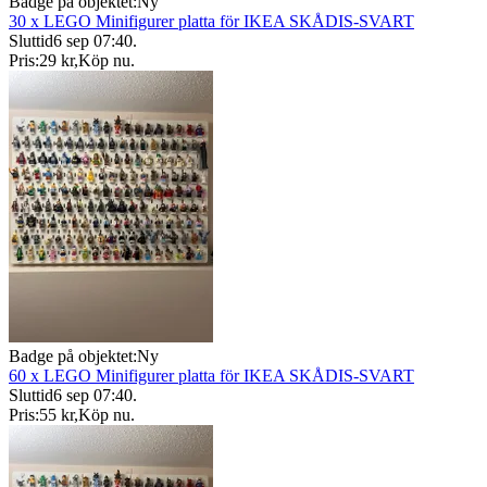
Badge på objektet:
Ny
30 x LEGO Minifigurer platta för IKEA SKÅDIS-SVART
Sluttid
6 sep 07:40
.
Pris:
29 kr
,
Köp nu
.
Badge på objektet:
Ny
60 x LEGO Minifigurer platta för IKEA SKÅDIS-SVART
Sluttid
6 sep 07:40
.
Pris:
55 kr
,
Köp nu
.