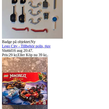
Badge på objektet:
Ny
Lego City - Tillbehör polis, tjuv
Sluttid
16 aug 20:47
.
Pris:
29 kr
,
Eller Köp nu
39 kr
,
.