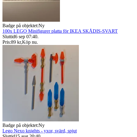
Badge på objektet:
Ny
100x LEGO Minifigurer platta för IKEA SKÅDIS-SVART
Sluttid
6 sep 07:40
.
Pris:
89 kr
,
Köp nu
.
Badge på objektet:
Ny
Lego Nexo knights - yxor, svärd, spjut
Sluttid
15 aug 20:40
.