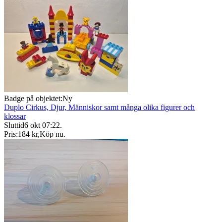
Badge på objektet:
Ny
Duplo Cirkus, Djur, Människor samt många olika figurer och
klossar
Sluttid
6 okt 07:22
.
Pris:
184 kr
,
Köp nu
.