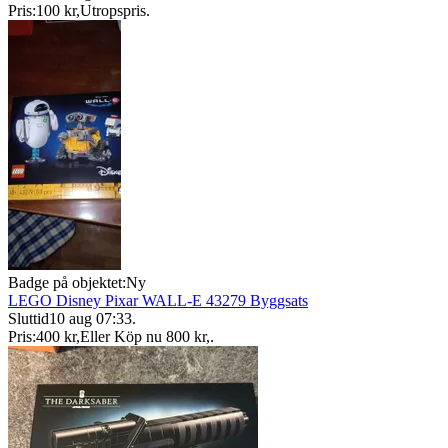
Pris:
100 kr
,
Utropspris
.
Badge på objektet:
Ny
LEGO Disney Pixar WALL-E 43279 Byggsats
Sluttid
10 aug 07:33
.
Pris:
400 kr
,
Eller Köp nu
800 kr
,
.