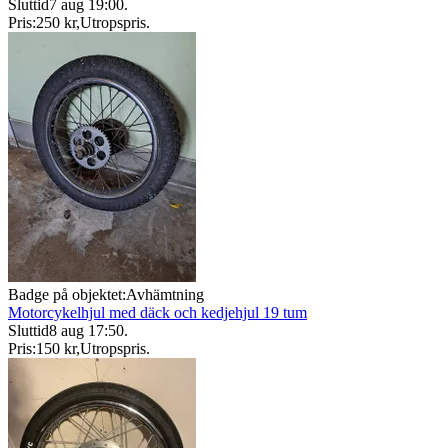
Sluttid
7 aug 19:00
.
Pris:
250 kr
,
Utropspris
.
Badge på objektet:
Avhämtning
Motorcykelhjul med däck och kedjehjul 19 tum
Sluttid
8 aug 17:50
.
Pris:
150 kr
,
Utropspris
.