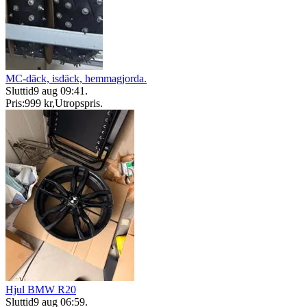
MC-däck, isdäck, hemmagjorda.
Sluttid
9 aug 09:41
.
Pris:
999 kr
,
Utropspris
.
Hjul BMW R20
Sluttid
9 aug 06:59
.