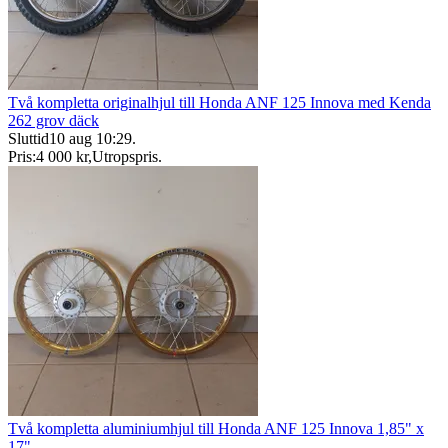
Två kompletta originalhjul till Honda ANF 125 Innova med Kenda
262 grov däck
Sluttid
10 aug 10:29
.
Pris:
4 000 kr
,
Utropspris
.
Två kompletta aluminiumhjul till Honda ANF 125 Innova 1,85" x
17"