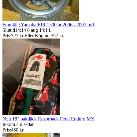
Framfälg Yamaha FJR 1300 år 2006 - 2007 mfl.
Sluttid
14:14
6 aug 14:14
.
Pris:
327 kr
,
Eller Köp nu
557 kr
,
.
Nytt 18” bakdäck Razorback Feral Enduro MX
Inkom 4 d sedan
Pris:
450 kr
,
.