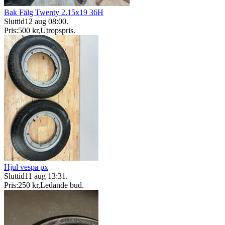
Bak Fälg Twenty 2.15x19 36H
Sluttid
12 aug 08:00
.
Pris:
500 kr
,
Utropspris
.
Hjul vespa px
Sluttid
11 aug 13:31
.
Pris:
250 kr
,
Ledande bud
.