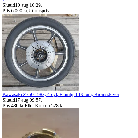
Sluttid
10 aug 10:29
.
Pris:
6 000 kr
,
Utropspris
.
Kawasaki Z750 1983, 4-cyl, Framhjul 19 tum, Bromsskivor
Sluttid
17 aug 09:57
.
Pris:
480 kr
,
Eller Köp nu
528 kr
,
.