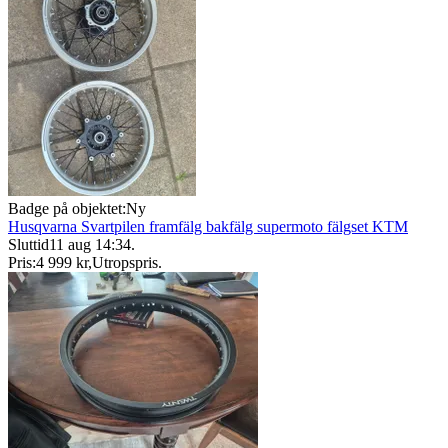
Badge på objektet:
Ny
Husqvarna Svartpilen framfälg bakfälg supermoto fälgset KTM
Sluttid
11 aug 14:34
.
Pris:
4 999 kr
,
Utropspris
.