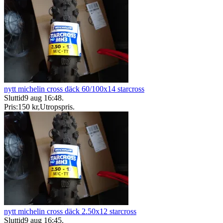
nytt michelin cross däck 60/100x14 starcross
Sluttid
9 aug 16:48
.
Pris:
150 kr
,
Utropspris
.
nytt michelin cross däck 2.50x12 starcross
Sluttid
9 aug 16:45
.