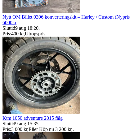
Nytt OM Billet 0306 konverteringskit – Harley / Custom (Nypris
6000kr
Sluttid
9 aug 18:20
.
Pris:
400 kr
,
Utropspris
.
Ktm 1050 adventure 2015 fälg
Sluttid
9 aug 15:35
.
Pris:
3 000 kr
,
Eller Köp nu
3 200 kr
,
.