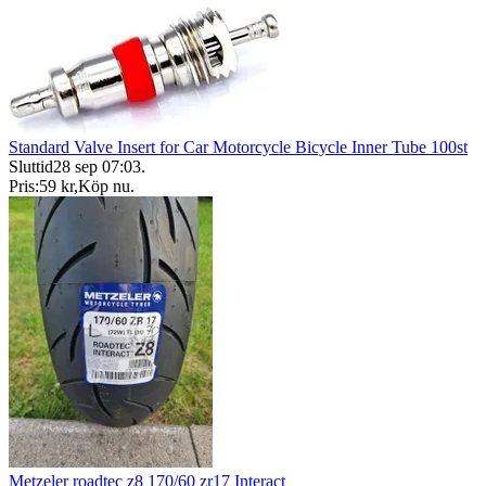
Standard Valve Insert for Car Motorcycle Bicycle Inner Tube 100st
Sluttid
28 sep 07:03
.
Pris:
59 kr
,
Köp nu
.
Metzeler roadtec z8 170/60 zr17 Interact