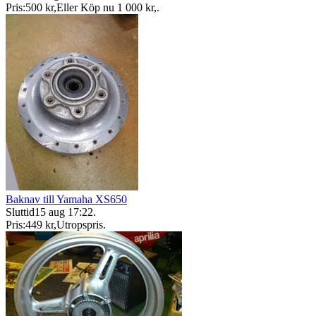
Pris:
500 kr
,
Eller Köp nu
1 000 kr
,
.
Baknav till Yamaha XS650
Sluttid
15 aug 17:22
.
Pris:
449 kr
,
Utropspris
.