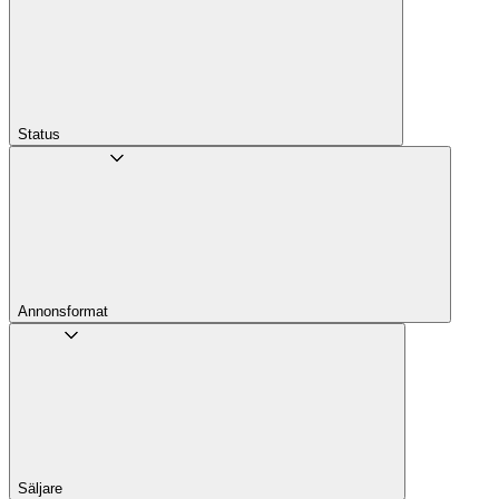
Status
Annons­format
Säljare