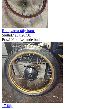
Rödqvarna fälg fram.
Sluttid
7 aug 20:58
.
Pris:
105 kr
,
Ledande bud
.
17 fälg