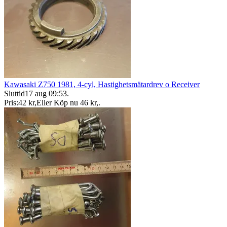
Kawasaki Z750 1981, 4-cyl, Hastighetsmätardrev o Receiver
Sluttid
17 aug 09:53
.
Pris:
42 kr
,
Eller Köp nu
46 kr
,
.