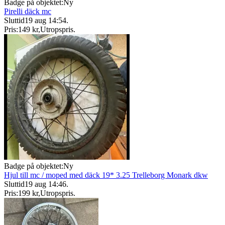
Badge på objektet:
Ny
Pirelli däck mc
Sluttid
19 aug 14:54
.
Pris:
149 kr
,
Utropspris
.
Badge på objektet:
Ny
Hjul till mc / moped med däck 19* 3.25 Trelleborg Monark dkw
Sluttid
19 aug 14:46
.
Pris:
199 kr
,
Utropspris
.