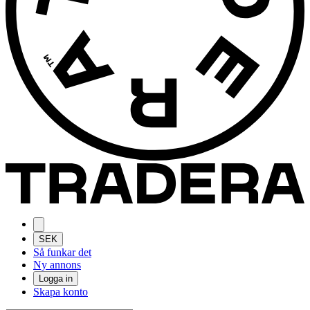
SEK
Så funkar det
Ny annons
Logga in
Skapa konto