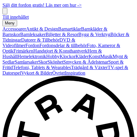
Sälj ditt fordon gratis! Läs mer om hur ->
Till innehållet
Meny
Accessoarer
Antikt & Design
Barnartiklar
Barnkläder &
Barnskor
Barnleksaker
Biljetter & Resor
Bygg & Verktyg
Böcker &
Tidningar
Datorer & Tillbehör
DVD &
Videofilmer
Fordon
Fordonsdelar & tillbehör
Foto, Kameror &
Optik
Frimärken
Handgjort & Konsthantverk
Hem &
Hushåll
Hemelektronik
Hobby
Klockor
Kläder
Konst
Musik
Mynt &
Sedlar
Samlarsaker
Skor
Skönhet
Smycken & Ädelstenar
Sport &
Fritid
Telefoni, Tablets & Wearables
Trädgård & Växter
TV-spel &
Datorspel
Vykort & Bilder
Övrigt
Inspiration