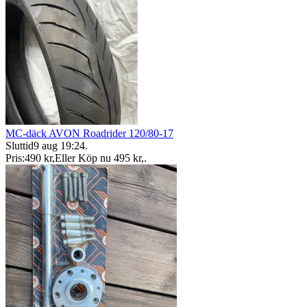
MC-däck AVON Roadrider 120/80-17
Sluttid
9 aug 19:24
.
Pris:
490 kr
,
Eller Köp nu
495 kr
,
.