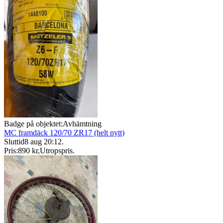
Badge på objektet:
Avhämtning
MC framdäck 120/70 ZR17 (helt nytt)
Sluttid
8 aug 20:12
.
Pris:
890 kr
,
Utropspris
.