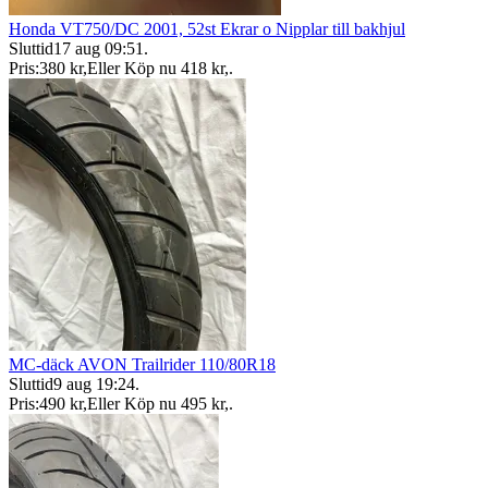
Honda VT750/DC 2001, 52st Ekrar o Nipplar till bakhjul
Sluttid
17 aug 09:51
.
Pris:
380 kr
,
Eller Köp nu
418 kr
,
.
MC-däck AVON Trailrider 110/80R18
Sluttid
9 aug 19:24
.
Pris:
490 kr
,
Eller Köp nu
495 kr
,
.