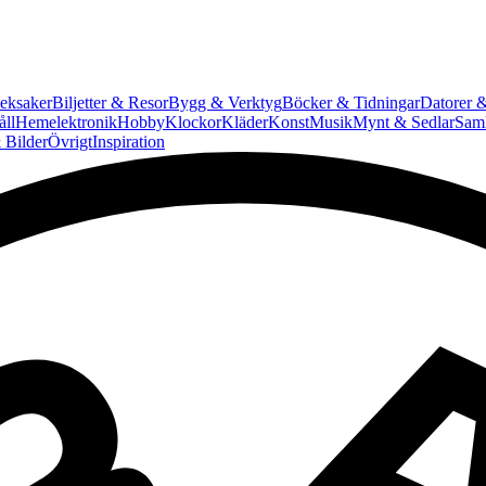
eksaker
Biljetter & Resor
Bygg & Verktyg
Böcker & Tidningar
Datorer &
ll
Hemelektronik
Hobby
Klockor
Kläder
Konst
Musik
Mynt & Sedlar
Saml
 Bilder
Övrigt
Inspiration