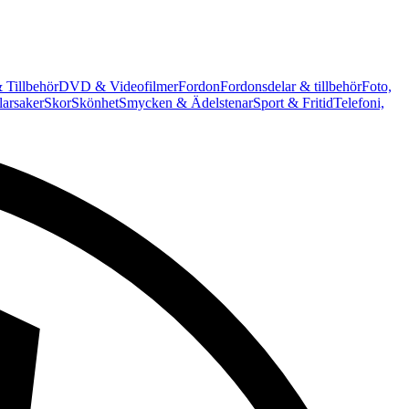
 Tillbehör
DVD & Videofilmer
Fordon
Fordonsdelar & tillbehör
Foto,
arsaker
Skor
Skönhet
Smycken & Ädelstenar
Sport & Fritid
Telefoni,