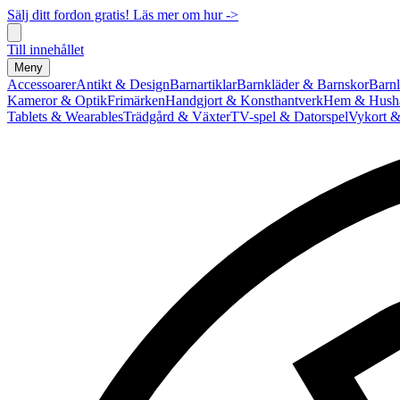
Sälj ditt fordon gratis! Läs mer om hur ->
Till innehållet
Meny
Accessoarer
Antikt & Design
Barnartiklar
Barnkläder & Barnskor
Barnl
Kameror & Optik
Frimärken
Handgjort & Konsthantverk
Hem & Hushå
Tablets & Wearables
Trädgård & Växter
TV-spel & Datorspel
Vykort &