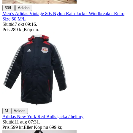
|
50/L
Adidas
Men’s Adidas Vintage 80s Nylon Rain Jacket Windbreaker Retro
Size 50 M/L
Sluttid
7 okt 09:16
.
Pris:
289 kr
,
Köp nu
.
|
M
Adidas
Adidas New York Red Bulls jacka / helt ny
Sluttid
11 aug 07:31
.
Pris:
599 kr
,
Eller Köp nu
699 kr
,
.