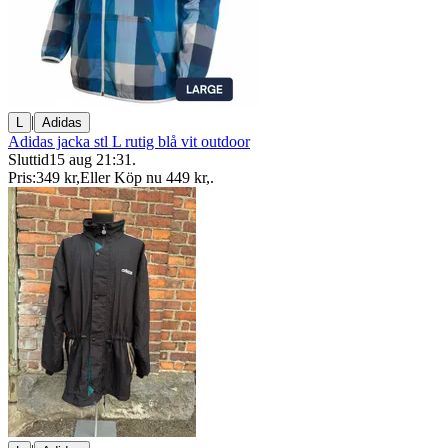
|
L
Adidas
Adidas jacka stl L rutig blå vit outdoor
Sluttid
15 aug 21:31
.
Pris:
349 kr
,
Eller Köp nu
449 kr
,
.