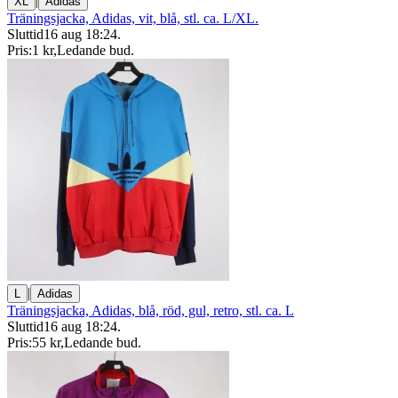
|
XL
Adidas
Träningsjacka, Adidas, vit, blå, stl. ca. L/XL.
Sluttid
16 aug 18:24
.
Pris:
1 kr
,
Ledande bud
.
|
L
Adidas
Träningsjacka, Adidas, blå, röd, gul, retro, stl. ca. L
Sluttid
16 aug 18:24
.
Pris:
55 kr
,
Ledande bud
.