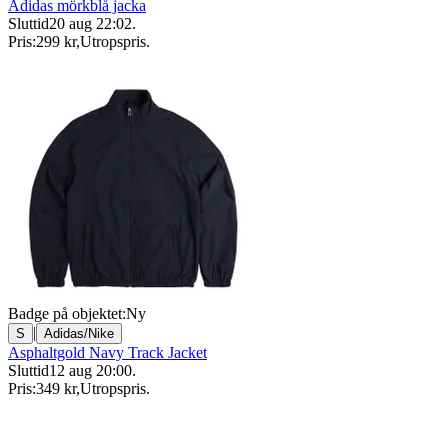
Adidas mörkblå jacka
Sluttid
20 aug 22:02
.
Pris:
299 kr
,
Utropspris
.
Badge på objektet:
Ny
|
S
Adidas/Nike
Asphaltgold Navy Track Jacket
Sluttid
12 aug 20:00
.
Pris:
349 kr
,
Utropspris
.