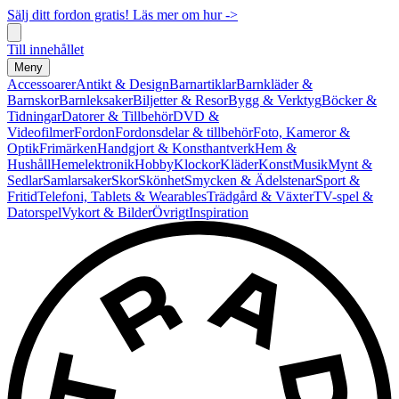
Sälj ditt fordon gratis! Läs mer om hur ->
Till innehållet
Meny
Accessoarer
Antikt & Design
Barnartiklar
Barnkläder &
Barnskor
Barnleksaker
Biljetter & Resor
Bygg & Verktyg
Böcker &
Tidningar
Datorer & Tillbehör
DVD &
Videofilmer
Fordon
Fordonsdelar & tillbehör
Foto, Kameror &
Optik
Frimärken
Handgjort & Konsthantverk
Hem &
Hushåll
Hemelektronik
Hobby
Klockor
Kläder
Konst
Musik
Mynt &
Sedlar
Samlarsaker
Skor
Skönhet
Smycken & Ädelstenar
Sport &
Fritid
Telefoni, Tablets & Wearables
Trädgård & Växter
TV-spel &
Datorspel
Vykort & Bilder
Övrigt
Inspiration