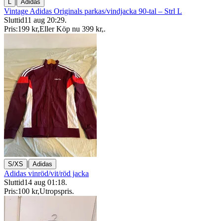
|
L
Adidas
Vintage Adidas Originals parkas/vindjacka 90-tal – Strl L
Sluttid
11 aug 20:29
.
Pris:
199 kr
,
Eller Köp nu
399 kr
,
.
|
S/XS
Adidas
Adidas vinröd/vit/röd jacka
Sluttid
14 aug 01:18
.
Pris:
100 kr
,
Utropspris
.