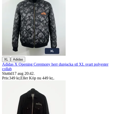
|
XL
Adidas
Adidas X Opening Ceremony herr dunjacka stl XL svart polyester
collab
Sluttid
17 aug 20:42
.
Pris:
349 kr
,
Eller Köp nu
449 kr
,
.