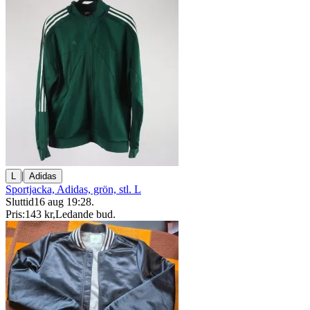
|
L
Adidas
Sportjacka, Adidas, grön, stl. L
Sluttid
16 aug 19:28
.
Pris:
143 kr
,
Ledande bud
.