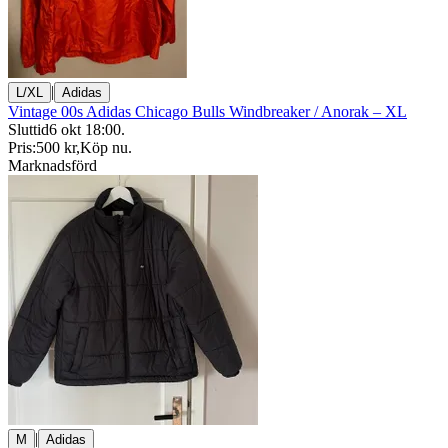
|
L/XL
Adidas
Vintage 00s Adidas Chicago Bulls Windbreaker / Anorak – XL
Sluttid
6 okt 18:00
.
Pris:
500 kr
,
Köp nu
.
Marknadsförd
|
M
Adidas