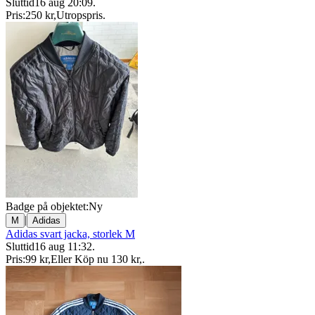
Sluttid
16 aug 20:09
.
Pris:
250 kr
,
Utropspris
.
Badge på objektet:
Ny
|
M
Adidas
Adidas svart jacka, storlek M
Sluttid
16 aug 11:32
.
Pris:
99 kr
,
Eller Köp nu
130 kr
,
.