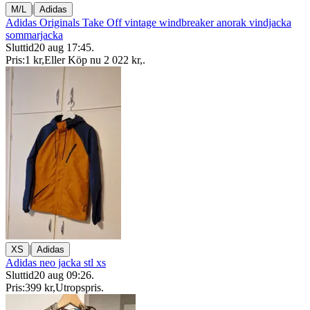
|
M/L
Adidas
Adidas Originals Take Off vintage windbreaker anorak vindjacka
sommarjacka
Sluttid
20 aug 17:45
.
Pris:
1 kr
,
Eller Köp nu
2 022 kr
,
.
|
XS
Adidas
Adidas neo jacka stl xs
Sluttid
20 aug 09:26
.
Pris:
399 kr
,
Utropspris
.