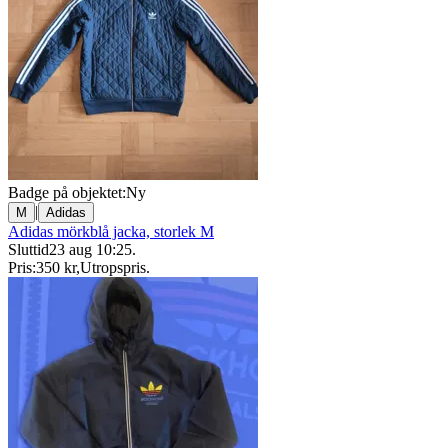
Badge på objektet:
Ny
|
M
Adidas
Adidas mörkblå jacka, storlek M
Sluttid
23 aug 10:25
.
Pris:
350 kr
,
Utropspris
.