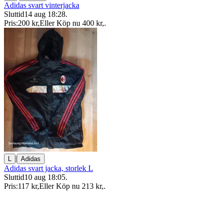
Adidas svart vinterjacka
Sluttid
14 aug 18:28
.
Pris:
200 kr
,
Eller Köp nu
400 kr
,
.
|
L
Adidas
Adidas svart jacka, storlek L
Sluttid
10 aug 18:05
.
Pris:
117 kr
,
Eller Köp nu
213 kr
,
.