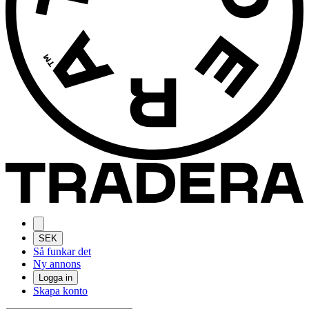
SEK
Så funkar det
Ny annons
Logga in
Skapa konto