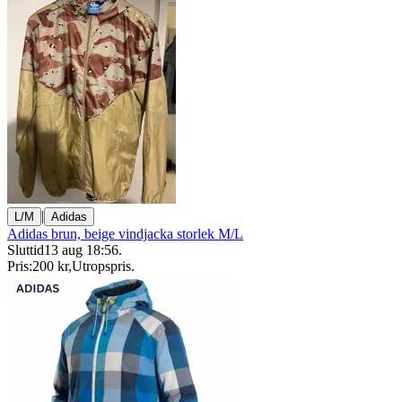
|
L/M
Adidas
Adidas brun, beige vindjacka storlek M/L
Sluttid
13 aug 18:56
.
Pris:
200 kr
,
Utropspris
.