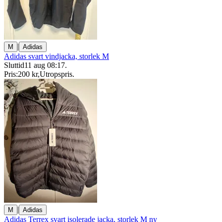
|
M
Adidas
Adidas svart vindjacka, storlek M
Sluttid
11 aug 08:17
.
Pris:
200 kr
,
Utropspris
.
|
M
Adidas
Adidas Terrex svart isolerade jacka, storlek M ny