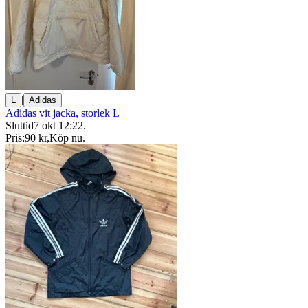
|
L
Adidas
Adidas vit jacka, storlek L
Sluttid
7 okt 12:22
.
Pris:
90 kr
,
Köp nu
.