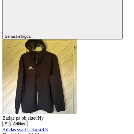
Senast inlagda
Badge på objektet:
Ny
|
S
Adidas
Adidas svart jacka strl S