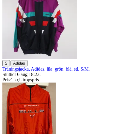
|
S
Adidas
Träningsjacka, Adidas, lila, grön, blå, stl. S/M.
Sluttid
16 aug 18:23
.
Pris:
1 kr
,
Utropspris
.