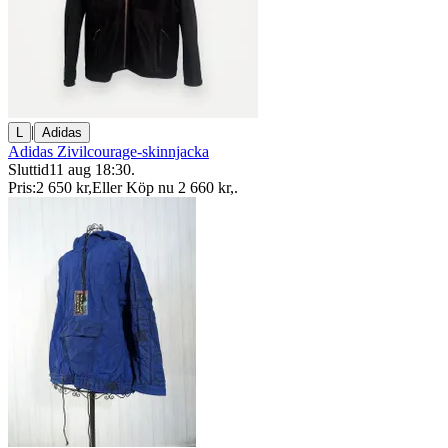
|
L
Adidas
Adidas Zivilcourage-skinnjacka
Sluttid
11 aug 18:30
.
Pris:
2 650 kr
,
Eller Köp nu
2 660 kr
,
.