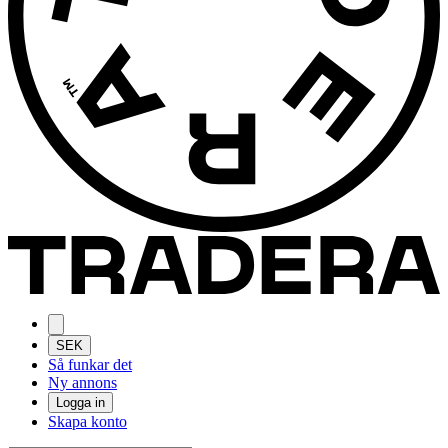
SEK
Så funkar det
Ny annons
Logga in
Skapa konto