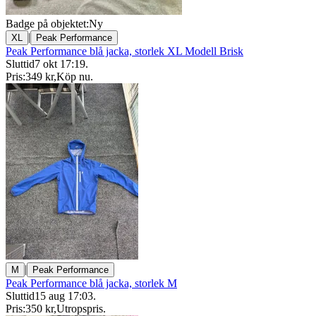
Badge på objektet:
Ny
|
XL
Peak Performance
Peak Performance blå jacka, storlek XL Modell Brisk
Sluttid
7 okt 17:19
.
Pris:
349 kr
,
Köp nu
.
|
M
Peak Performance
Peak Performance blå jacka, storlek M
Sluttid
15 aug 17:03
.
Pris:
350 kr
,
Utropspris
.