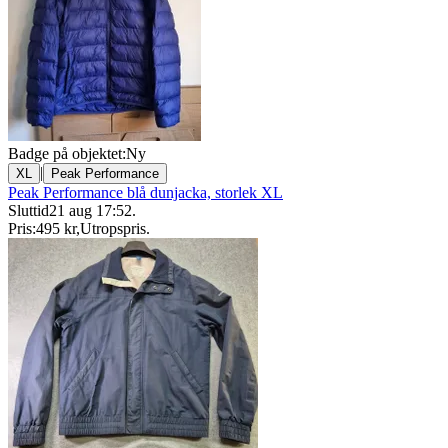
Badge på objektet:
Ny
|
XL
Peak Performance
Peak Performance blå dunjacka, storlek XL
Sluttid
21 aug 17:52
.
Pris:
495 kr
,
Utropspris
.