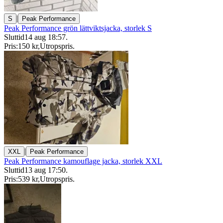
|
S
Peak Performance
Peak Performance grön lättviktsjacka, storlek S
Sluttid
14 aug 18:57
.
Pris:
150 kr
,
Utropspris
.
|
XXL
Peak Performance
Peak Performance kamouflage jacka, storlek XXL
Sluttid
13 aug 17:50
.
Pris:
539 kr
,
Utropspris
.