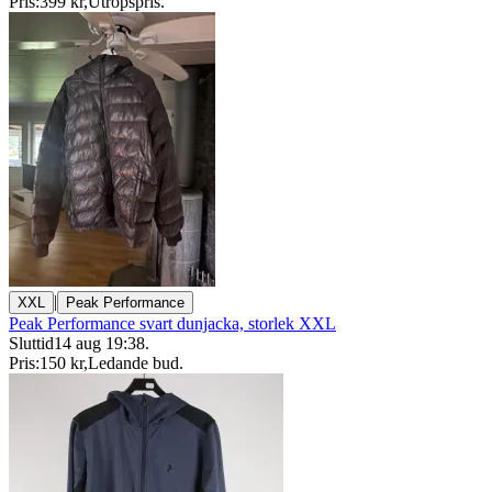
Pris:
399 kr
,
Utropspris
.
|
XXL
Peak Performance
Peak Performance svart dunjacka, storlek XXL
Sluttid
14 aug 19:38
.
Pris:
150 kr
,
Ledande bud
.