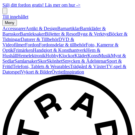
Sälj ditt fordon gratis! Läs mer om hur ->
Till innehållet
Meny
Accessoarer
Antikt & Design
Barnartiklar
Barnkläder &
Barnskor
Barnleksaker
Biljetter & Resor
Bygg & Verktyg
Böcker &
Tidningar
Datorer & Tillbehör
DVD &
Videofilmer
Fordon
Fordonsdelar & tillbehör
Foto, Kameror &
Optik
Frimärken
Handgjort & Konsthantverk
Hem &
Hushåll
Hemelektronik
Hobby
Klockor
Kläder
Konst
Musik
Mynt &
Sedlar
Samlarsaker
Skor
Skönhet
Smycken & Ädelstenar
Sport &
Fritid
Telefoni, Tablets & Wearables
Trädgård & Växter
TV-spel &
Datorspel
Vykort & Bilder
Övrigt
Inspiration