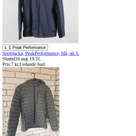
|
L
Peak Performance
Sportjacka, PeakPerformance, blå, stl. L
Sluttid
16 aug 19:31
.
Pris:
7 kr
,
Ledande bud
.