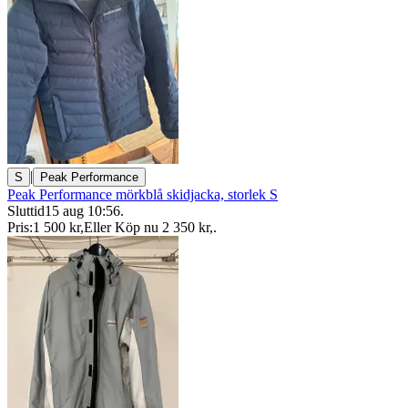
|
S
Peak Performance
Peak Performance mörkblå skidjacka, storlek S
Sluttid
15 aug 10:56
.
Pris:
1 500 kr
,
Eller Köp nu
2 350 kr
,
.