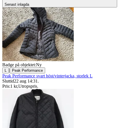
Senast inlagda
Badge på objektet:
Ny
|
L
Peak Performance
Peak Performance svart höst/vinterjacka, storlek L
Sluttid
22 aug 14:31
.
Pris:
1 kr
,
Utropspris
.