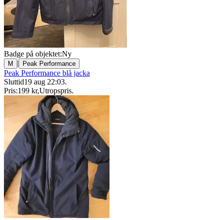
Badge på objektet:
Ny
|
M
Peak Performance
Peak Performance blå jacka
Sluttid
19 aug 22:03
.
Pris:
199 kr
,
Utropspris
.