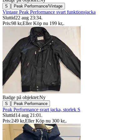
|
S
Peak Performance/Vintage
Vintage Peak Performance svart funktionsjacka
Sluttid
22 aug 23:34
.
Pris:
98 kr
,
Eller Köp nu
199 kr
,
.
Badge på objektet:
Ny
|
S
Peak Performance
Peak Performance svart jacka, storlek S
Sluttid
14 aug 21:01
.
Pris:
249 kr
,
Eller Köp nu
300 kr
,
.