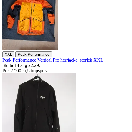
|
XXL
Peak Performance
Peak Performance Vertical Pro herrjacka, storlek XXL
Sluttid
14 aug 22:29
.
Pris:
2 500 kr
,
Utropspris
.