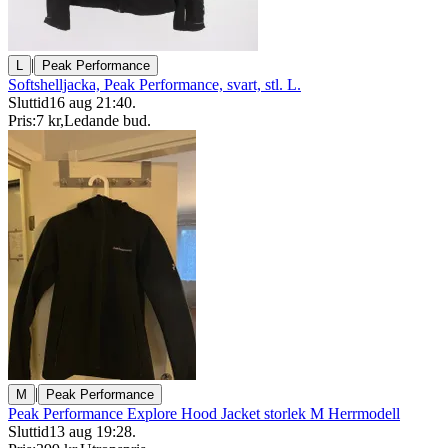
|
L
Peak Performance
Softshelljacka, Peak Performance, svart, stl. L.
Sluttid
16 aug 21:40
.
Pris:
7 kr
,
Ledande bud
.
|
M
Peak Performance
Peak Performance Explore Hood Jacket storlek M Herrmodell
Sluttid
13 aug 19:28
.