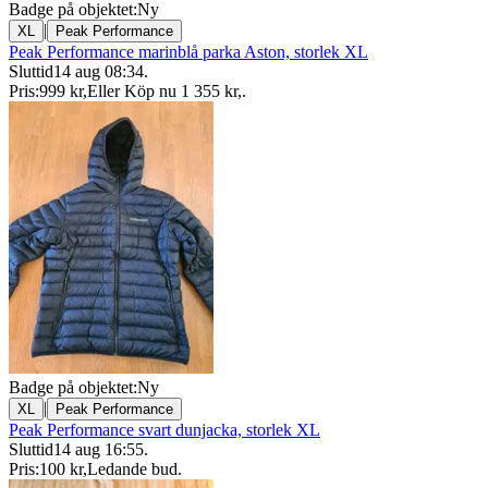
Badge på objektet:
Ny
|
XL
Peak Performance
Peak Performance marinblå parka Aston, storlek XL
Sluttid
14 aug 08:34
.
Pris:
999 kr
,
Eller Köp nu
1 355 kr
,
.
Badge på objektet:
Ny
|
XL
Peak Performance
Peak Performance svart dunjacka, storlek XL
Sluttid
14 aug 16:55
.
Pris:
100 kr
,
Ledande bud
.