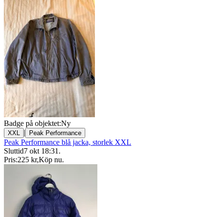
Badge på objektet:
Ny
|
XXL
Peak Performance
Peak Performance blå jacka, storlek XXL
Sluttid
7 okt 18:31
.
Pris:
225 kr
,
Köp nu
.