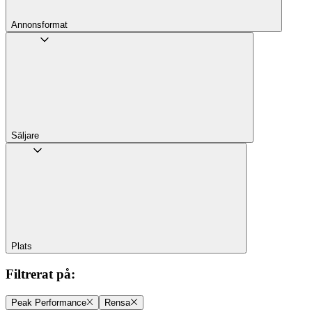
Annons­format
Säljare
Plats
Filtrerat på
:
Peak Performance
Rensa