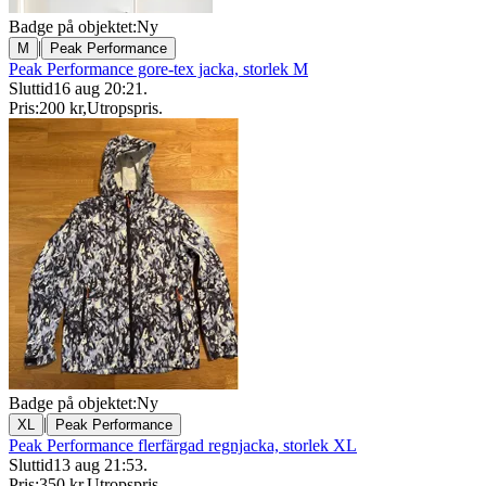
Badge på objektet:
Ny
|
M
Peak Performance
Peak Performance gore-tex jacka, storlek M
Sluttid
16 aug 20:21
.
Pris:
200 kr
,
Utropspris
.
Badge på objektet:
Ny
|
XL
Peak Performance
Peak Performance flerfärgad regnjacka, storlek XL
Sluttid
13 aug 21:53
.
Pris:
350 kr
,
Utropspris
.