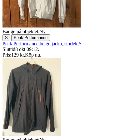
Badge på objektet:
Ny
|
S
Peak Performance
Peak Performance beige jacka, storlek S
Sluttid
8 okt 09:12
.
Pris:
129 kr
,
Köp nu
.
Badge på objektet:
Ny