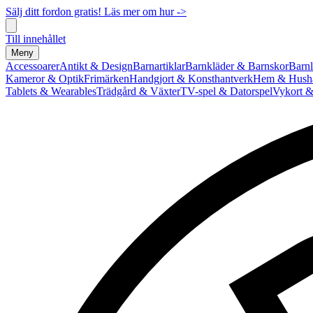
Sälj ditt fordon gratis! Läs mer om hur ->
Till innehållet
Meny
Accessoarer
Antikt & Design
Barnartiklar
Barnkläder & Barnskor
Barnl
Kameror & Optik
Frimärken
Handgjort & Konsthantverk
Hem & Hushå
Tablets & Wearables
Trädgård & Växter
TV-spel & Datorspel
Vykort &