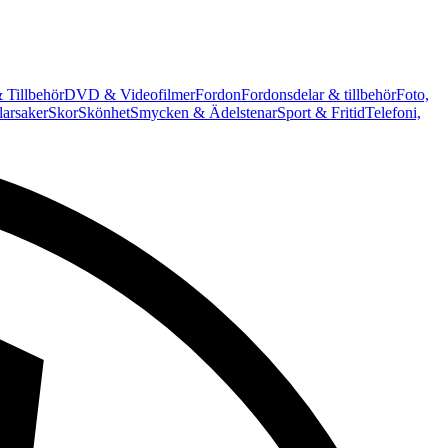
 Tillbehör
DVD & Videofilmer
Fordon
Fordonsdelar & tillbehör
Foto,
arsaker
Skor
Skönhet
Smycken & Ädelstenar
Sport & Fritid
Telefoni,