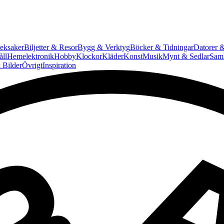
eksaker
Biljetter & Resor
Bygg & Verktyg
Böcker & Tidningar
Datorer &
ll
Hemelektronik
Hobby
Klockor
Kläder
Konst
Musik
Mynt & Sedlar
Saml
 Bilder
Övrigt
Inspiration