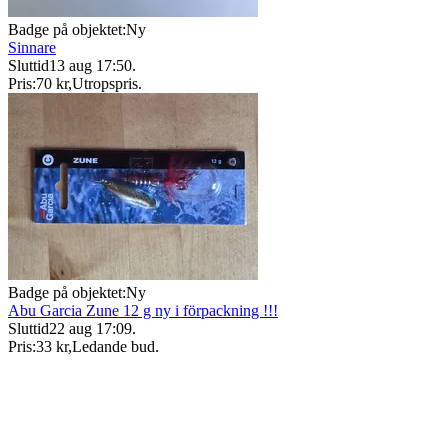
Badge på objektet:
Ny
Sinnare
Sluttid
13 aug 17:50
.
Pris:
70 kr
,
Utropspris
.
Badge på objektet:
Ny
Abu Garcia Zune 12 g ny i förpackning !!!
Sluttid
22 aug 17:09
.
Pris:
33 kr
,
Ledande bud
.