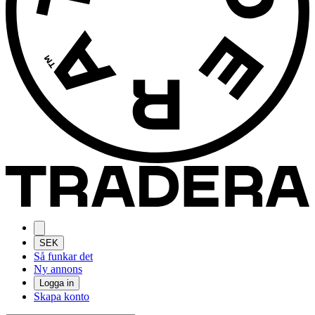
SEK
Så funkar det
Ny annons
Logga in
Skapa konto