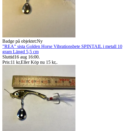
Badge på objektet:
Ny
”REA” sista Golden Horse Vibrationsbete SPINTAIL i metall 10
gram Längd 5,5 cm
Sluttid
16 aug 16:00
.
Pris:
11 kr
,
Eller Köp nu
15 kr
,
.