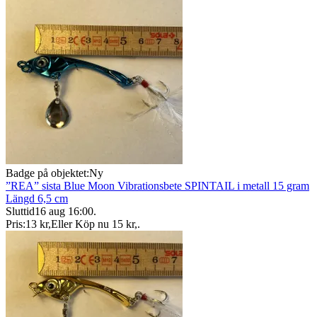
Badge på objektet:
Ny
”REA” sista Blue Moon Vibrationsbete SPINTAIL i metall 15 gram
Längd 6,5 cm
Sluttid
16 aug 16:00
.
Pris:
13 kr
,
Eller Köp nu
15 kr
,
.