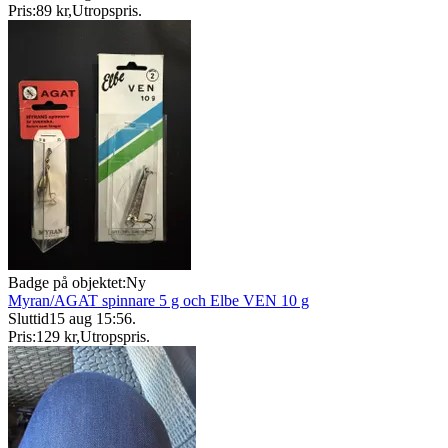
Pris:
89 kr
,
Utropspris
.
Badge på objektet:
Ny
Myran/AGAT spinnare 5 g och Elbe VEN 10 g
Sluttid
15 aug 15:56
.
Pris:
129 kr
,
Utropspris
.