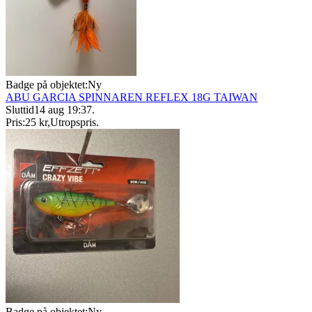
Badge på objektet:
Ny
ABU GARCIA SPINNAREN REFLEX 18G TAIWAN
Sluttid
14 aug 19:37
.
Pris:
25 kr
,
Utropspris
.
Badge på objektet:
Ny