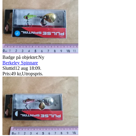
Badge på objektet:
Ny
Berkeley Spinnare
Sluttid
12 aug 18:09
.
Pris:
49 kr
,
Utropspris
.