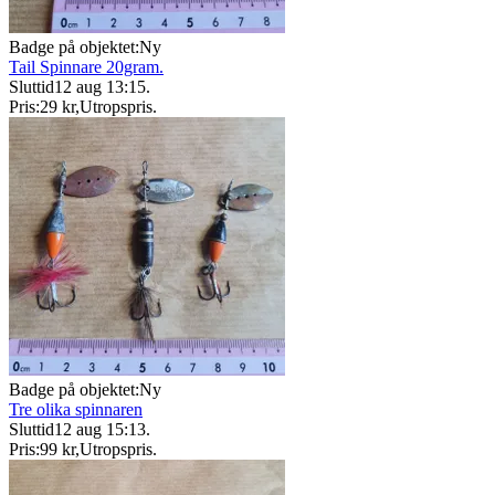
Badge på objektet:
Ny
Tail Spinnare 20gram.
Sluttid
12 aug 13:15
.
Pris:
29 kr
,
Utropspris
.
Badge på objektet:
Ny
Tre olika spinnaren
Sluttid
12 aug 15:13
.
Pris:
99 kr
,
Utropspris
.