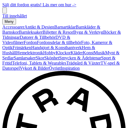
Sälj ditt fordon gratis! Läs mer om hur ->
Till innehållet
Meny
Accessoarer
Antikt & Design
Barnartiklar
Barnkläder &
Barnskor
Barnleksaker
Biljetter & Resor
Bygg & Verktyg
Böcker &
Tidningar
Datorer & Tillbehör
DVD &
Videofilmer
Fordon
Fordonsdelar & tillbehör
Foto, Kameror &
Optik
Frimärken
Handgjort & Konsthantverk
Hem &
Hushåll
Hemelektronik
Hobby
Klockor
Kläder
Konst
Musik
Mynt &
Sedlar
Samlarsaker
Skor
Skönhet
Smycken & Ädelstenar
Sport &
Fritid
Telefoni, Tablets & Wearables
Trädgård & Växter
TV-spel &
Datorspel
Vykort & Bilder
Övrigt
Inspiration