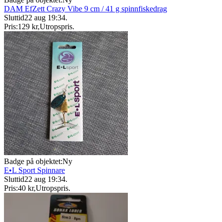
DAM EfZett Crazy Vibe 9 cm / 41 g spinnfiskedrag
Sluttid
22 aug 19:34
.
Pris:
129 kr
,
Utropspris
.
Badge på objektet:
Ny
E•L Sport Spinnare
Sluttid
22 aug 19:34
.
Pris:
40 kr
,
Utropspris
.