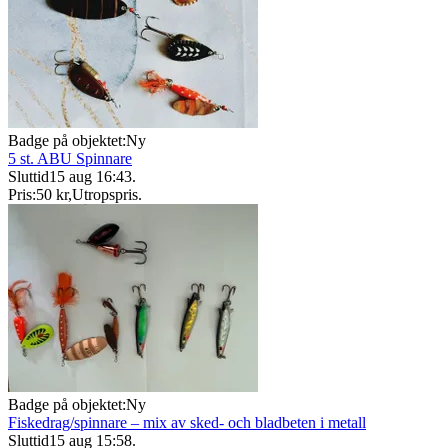
Badge på objektet:
Ny
5 st. ABU Spinnare
Sluttid
15 aug 16:43
.
Pris:
50 kr
,
Utropspris
.
Badge på objektet:
Ny
Fiskedrag/spinnare – mix av sked- och bladbeten i metall
Sluttid
15 aug 15:58
.