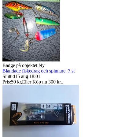
Badge på objektet:
Ny
Blandade fiskedrag och spinnare, 7 st
Sluttid
15 aug 18:01
.
Pris:
50 kr
,
Eller Köp nu
300 kr
,
.