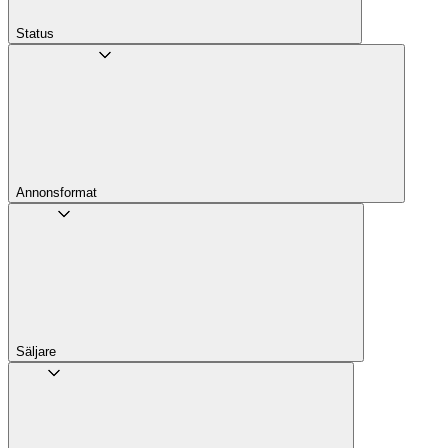
Status
Annons­format
Säljare