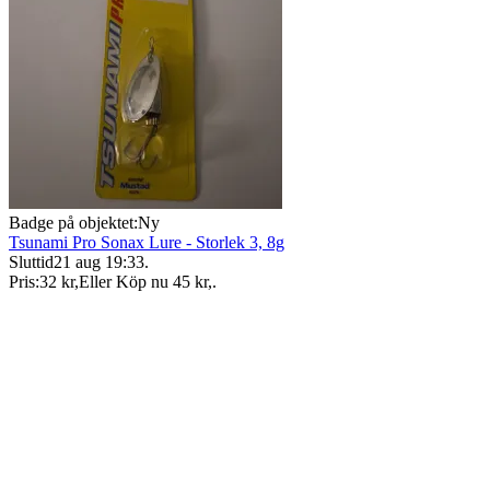
Badge på objektet:
Ny
Tsunami Pro Sonax Lure - Storlek 3, 8g
Sluttid
21 aug 19:33
.
Pris:
32 kr
,
Eller Köp nu
45 kr
,
.