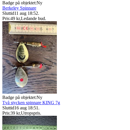
Badge på objektet:
Ny
Berkeley Spinnare
Sluttid
11 aug 18:52
.
Pris:
49 kr
,
Ledande bud
.
Badge på objektet:
Ny
Två stycken spinnare KING 7g
Sluttid
16 aug 18:51
.
Pris:
39 kr
,
Utropspris
.