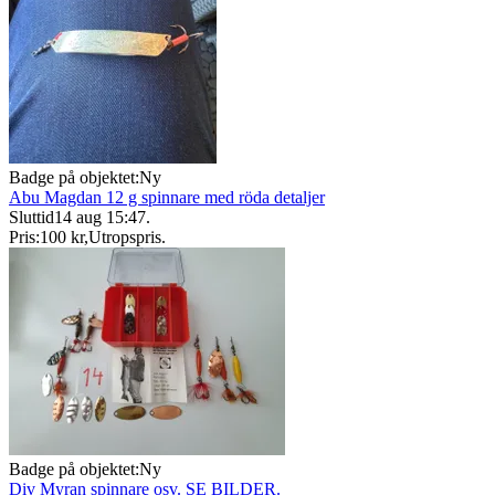
Badge på objektet:
Ny
Abu Magdan 12 g spinnare med röda detaljer
Sluttid
14 aug 15:47
.
Pris:
100 kr
,
Utropspris
.
Badge på objektet:
Ny
Div Myran spinnare osv. SE BILDER.