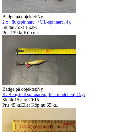
Badge på objektet:
Ny
2 x "flugspinnare" / UL-spinnare. 4g
Sluttid
7 okt 15:29
.
Pris:
129 kr
,
Köp nu
.
Badge på objektet:
Ny
K. Bergstedt spinnaren, (lilla modellen) 15gr
Sluttid
15 aug 20:15
.
Pris:
45 kr
,
Eller Köp nu
65 kr
,
.