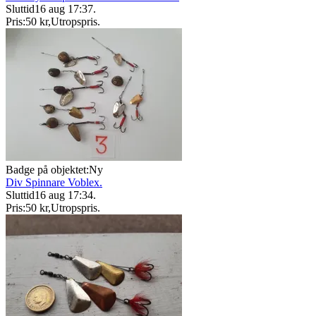
Sluttid
16 aug 17:37
.
Pris:
50 kr
,
Utropspris
.
Badge på objektet:
Ny
Div Spinnare Voblex.
Sluttid
16 aug 17:34
.
Pris:
50 kr
,
Utropspris
.