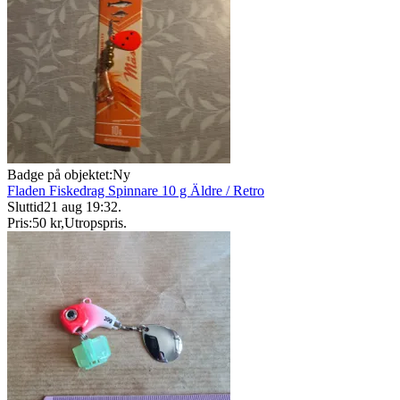
Badge på objektet:
Ny
Fladen Fiskedrag Spinnare 10 g Äldre / Retro
Sluttid
21 aug 19:32
.
Pris:
50 kr
,
Utropspris
.