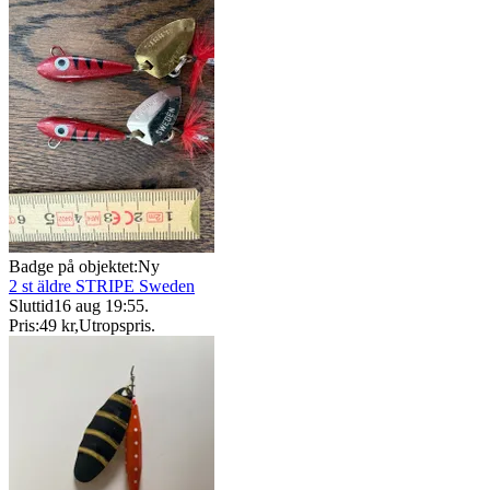
Badge på objektet:
Ny
2 st äldre STRIPE Sweden
Sluttid
16 aug 19:55
.
Pris:
49 kr
,
Utropspris
.