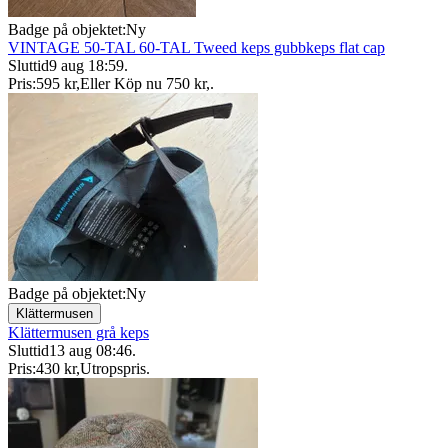
Badge på objektet:
Ny
VINTAGE 50-TAL 60-TAL Tweed keps gubbkeps flat cap
Sluttid
9 aug 18:59
.
Pris:
595 kr
,
Eller Köp nu
750 kr
,
.
Badge på objektet:
Ny
Klättermusen
Klättermusen grå keps
Sluttid
13 aug 08:46
.
Pris:
430 kr
,
Utropspris
.