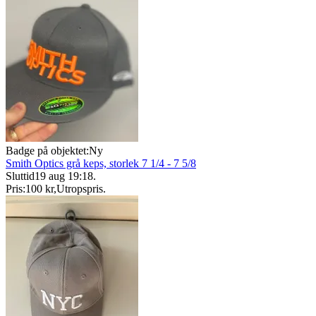
Badge på objektet:
Ny
Smith Optics grå keps, storlek 7 1/4 - 7 5/8
Sluttid
19 aug 19:18
.
Pris:
100 kr
,
Utropspris
.