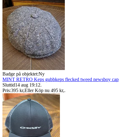
Badge på objektet:
Ny
MINT RETRO Keps gubbkeps flecked tweed newsboy cap
Sluttid
14 aug 19:12
.
Pris:
395 kr
,
Eller Köp nu
495 kr
,
.