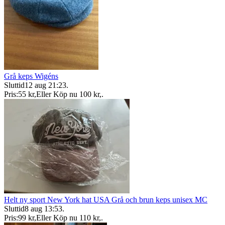
Grå keps Wigéns
Sluttid
12 aug 21:23
.
Pris:
55 kr
,
Eller Köp nu
100 kr
,
.
Helt ny sport New York hat USA Grå och brun keps unisex MC
Sluttid
8 aug 13:53
.
Pris:
99 kr
,
Eller Köp nu
110 kr
,
.