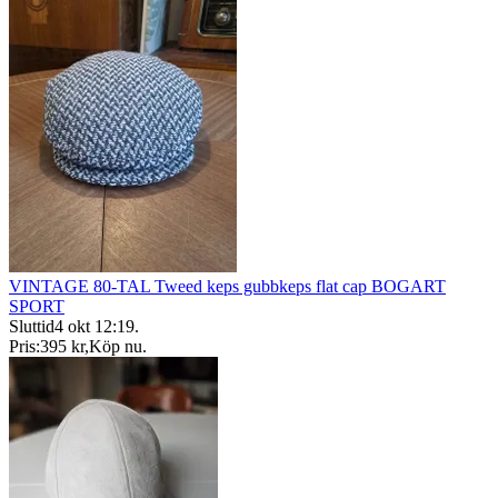
VINTAGE 80-TAL Tweed keps gubbkeps flat cap BOGART
SPORT
Sluttid
4 okt 12:19
.
Pris:
395 kr
,
Köp nu
.