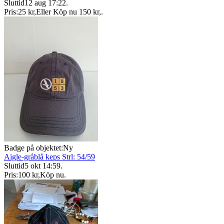
Sluttid
12 aug 17:22
.
Pris:
25 kr
,
Eller Köp nu
150 kr
,
.
Badge på objektet:
Ny
Aigle-gråblå keps Strl: 54/59
Sluttid
5 okt 14:59
.
Pris:
100 kr
,
Köp nu
.