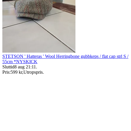
STETSON ' Hatteras ' Wool Herringbone gubbkeps / flat cap strl S /
55cm *NYSKICK
Sluttid
8 aug 21:11
.
Pris:
599 kr
,
Utropspris
.