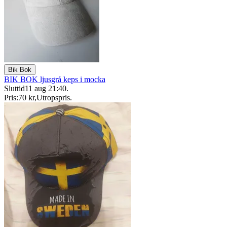
Bik Bok
BIK BOK ljusgrå keps i mocka
Sluttid
11 aug 21:40
.
Pris:
70 kr
,
Utropspris
.