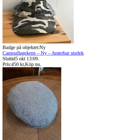
Badge på objektet:
Ny
Camouflagekeps – Ny – Justerbar storlek
Sluttid
5 okt 13:09
.
Pris:
450 kr
,
Köp nu
.