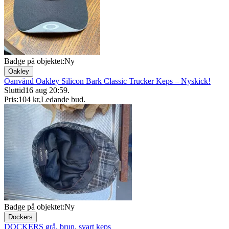
Badge på objektet:
Ny
Oakley
Oanvänd Oakley Silicon Bark Classic Trucker Keps – Nyskick!
Sluttid
16 aug 20:59
.
Pris:
104 kr
,
Ledande bud
.
Badge på objektet:
Ny
Dockers
DOCKERS grå, brun, svart keps