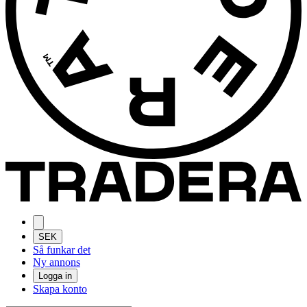
SEK
Så funkar det
Ny annons
Logga in
Skapa konto