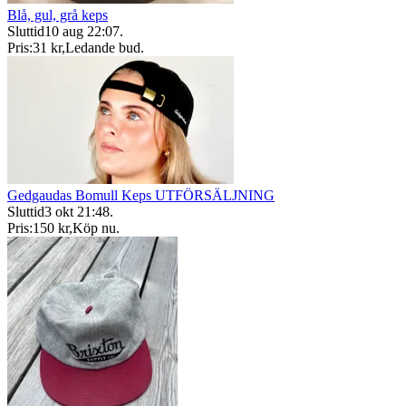
Blå, gul, grå keps
Sluttid
10 aug 22:07
.
Pris:
31 kr
,
Ledande bud
.
Gedgaudas Bomull Keps UTFÖRSÄLJNING
Sluttid
3 okt 21:48
.
Pris:
150 kr
,
Köp nu
.