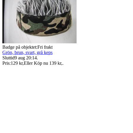
Badge på objektet:
Fri frakt
Grön, brun, svart, grå keps
Sluttid
9 aug 20:14
.
Pris:
129 kr
,
Eller Köp nu
139 kr
,
.