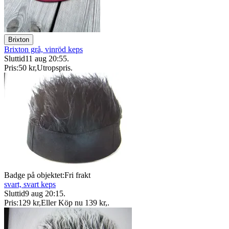
Brixton
Brixton grå, vinröd keps
Sluttid
11 aug 20:55
.
Pris:
50 kr
,
Utropspris
.
Badge på objektet:
Fri frakt
svart, svart keps
Sluttid
9 aug 20:15
.
Pris:
129 kr
,
Eller Köp nu
139 kr
,
.