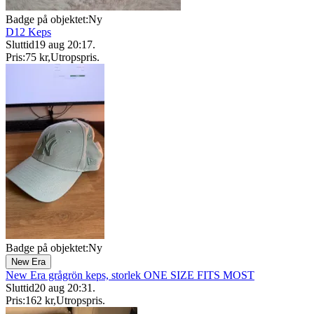
Badge på objektet:
Ny
D12 Keps
Sluttid
19 aug 20:17
.
Pris:
75 kr
,
Utropspris
.
Badge på objektet:
Ny
New Era
New Era grågrön keps, storlek ONE SIZE FITS MOST
Sluttid
20 aug 20:31
.
Pris:
162 kr
,
Utropspris
.