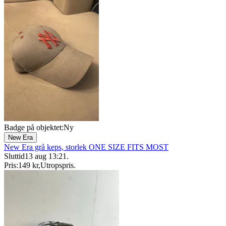
Badge på objektet:
Ny
New Era
New Era grå keps, storlek ONE SIZE FITS MOST
Sluttid
13 aug 13:21
.
Pris:
149 kr
,
Utropspris
.