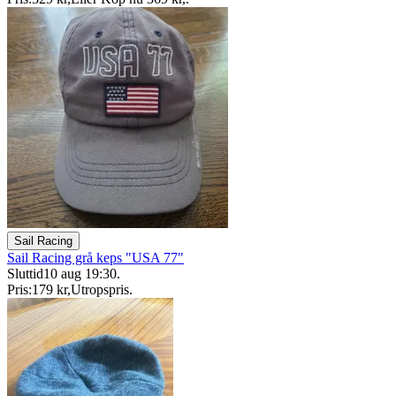
Sail Racing
Sail Racing grå keps "USA 77"
Sluttid
10 aug 19:30
.
Pris:
179 kr
,
Utropspris
.