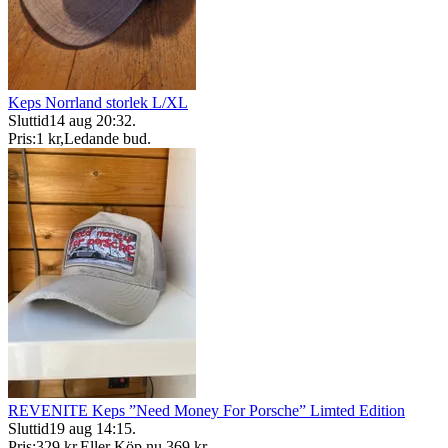
Keps Norrland storlek L/XL
Sluttid
14 aug 20:32
.
Pris:
1 kr
,
Ledande bud
.
REVENITE Keps ”Need Money For Porsche” Limted Edition
Sluttid
19 aug 14:15
.
Pris:
329 kr
,
Eller Köp nu
369 kr
,
.