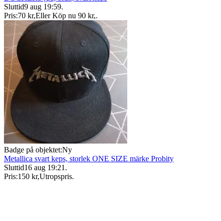
Sluttid
9 aug 19:59
.
Pris:
70 kr
,
Eller Köp nu
90 kr
,
.
Badge på objektet:
Ny
Metallica svart keps, storlek ONE SIZE märke Probity
Sluttid
16 aug 19:21
.
Pris:
150 kr
,
Utropspris
.