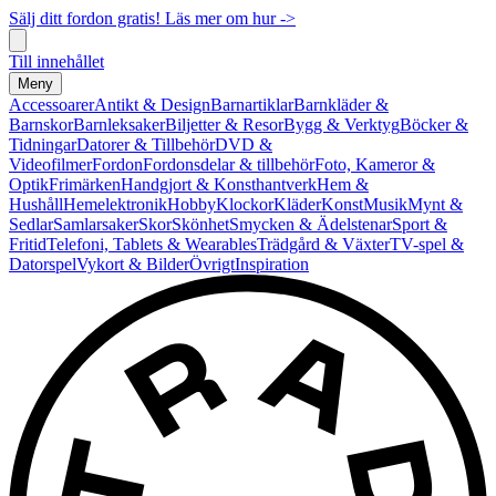
Sälj ditt fordon gratis! Läs mer om hur ->
Till innehållet
Meny
Accessoarer
Antikt & Design
Barnartiklar
Barnkläder &
Barnskor
Barnleksaker
Biljetter & Resor
Bygg & Verktyg
Böcker &
Tidningar
Datorer & Tillbehör
DVD &
Videofilmer
Fordon
Fordonsdelar & tillbehör
Foto, Kameror &
Optik
Frimärken
Handgjort & Konsthantverk
Hem &
Hushåll
Hemelektronik
Hobby
Klockor
Kläder
Konst
Musik
Mynt &
Sedlar
Samlarsaker
Skor
Skönhet
Smycken & Ädelstenar
Sport &
Fritid
Telefoni, Tablets & Wearables
Trädgård & Växter
TV-spel &
Datorspel
Vykort & Bilder
Övrigt
Inspiration