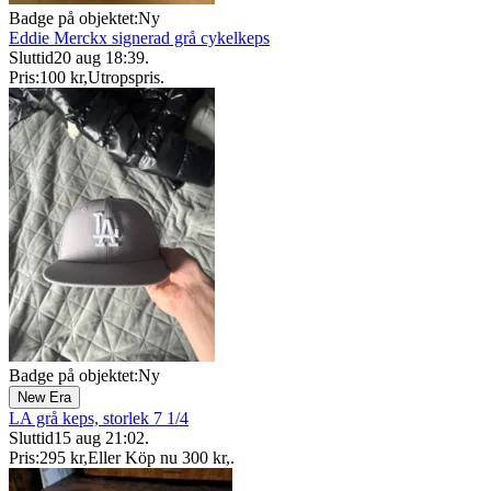
Badge på objektet:
Ny
Eddie Merckx signerad grå cykelkeps
Sluttid
20 aug 18:39
.
Pris:
100 kr
,
Utropspris
.
Badge på objektet:
Ny
New Era
LA grå keps, storlek 7 1/4
Sluttid
15 aug 21:02
.
Pris:
295 kr
,
Eller Köp nu
300 kr
,
.