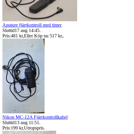
Aputure fjärrkontroll med timer
Sluttid
17 aug 14:45
.
Pris:
481 kr
,
Eller Köp nu
517 kr
,
.
Nikon MC-12A Fjärrkontrollkabel
Sluttid
13 aug 11:51
.
Pris:
199 kr
,
Utropspris
.