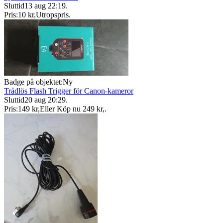
Sluttid
13 aug 22:19
.
Pris:
10 kr
,
Utropspris
.
Badge på objektet:
Ny
Trådlös Flash Trigger för Canon-kameror
Sluttid
20 aug 20:29
.
Pris:
149 kr
,
Eller Köp nu
249 kr
,
.