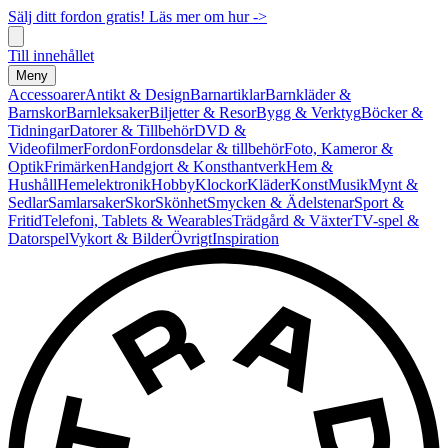
Sälj ditt fordon gratis! Läs mer om hur ->
Till innehållet
Meny
Accessoarer
Antikt & Design
Barnartiklar
Barnkläder &
Barnskor
Barnleksaker
Biljetter & Resor
Bygg & Verktyg
Böcker &
Tidningar
Datorer & Tillbehör
DVD &
Videofilmer
Fordon
Fordonsdelar & tillbehör
Foto, Kameror &
Optik
Frimärken
Handgjort & Konsthantverk
Hem &
Hushåll
Hemelektronik
Hobby
Klockor
Kläder
Konst
Musik
Mynt &
Sedlar
Samlarsaker
Skor
Skönhet
Smycken & Ädelstenar
Sport &
Fritid
Telefoni, Tablets & Wearables
Trädgård & Växter
TV-spel &
Datorspel
Vykort & Bilder
Övrigt
Inspiration