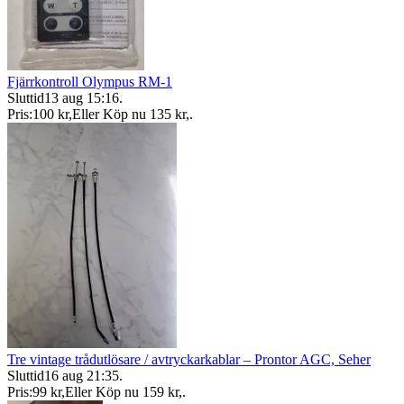
Fjärrkontroll Olympus RM-1
Sluttid
13 aug 15:16
.
Pris:
100 kr
,
Eller Köp nu
135 kr
,
.
Tre vintage trådutlösare / avtryckarkablar – Prontor AGC, Seher
Sluttid
16 aug 21:35
.
Pris:
99 kr
,
Eller Köp nu
159 kr
,
.