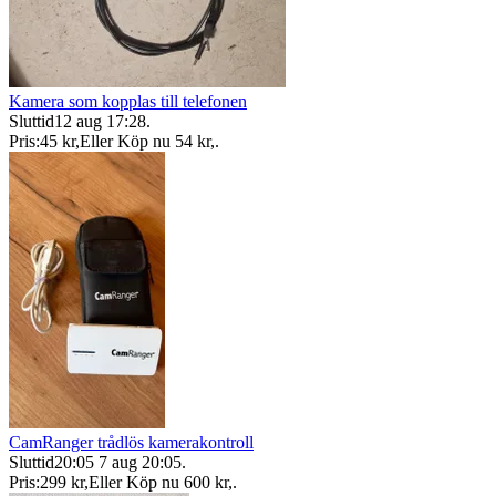
Kamera som kopplas till telefonen
Sluttid
12 aug 17:28
.
Pris:
45 kr
,
Eller Köp nu
54 kr
,
.
CamRanger trådlös kamerakontroll
Sluttid
20:05
7 aug 20:05
.
Pris:
299 kr
,
Eller Köp nu
600 kr
,
.