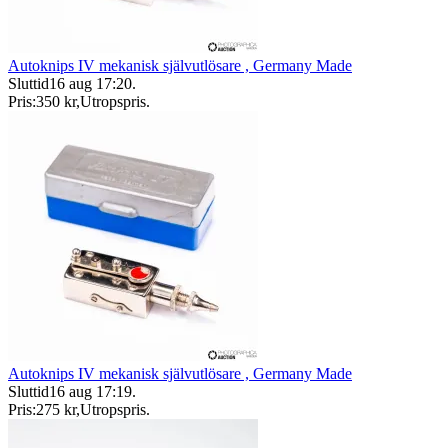
Autoknips IV mekanisk självutlösare , Germany Made
Sluttid
16 aug 17:20
.
Pris:
350 kr
,
Utropspris
.
Autoknips IV mekanisk självutlösare , Germany Made
Sluttid
16 aug 17:19
.
Pris:
275 kr
,
Utropspris
.