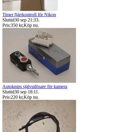
Timer fjärrkontroll för Nikon
Sluttid
30 sep 21:33
.
Pris:
350 kr
,
Köp nu
.
Autoknips självutlösare för kamera
Sluttid
30 sep 18:11
.
Pris:
220 kr
,
Köp nu
.