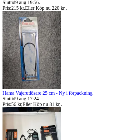
Sluttid
9 aug 19:56
.
Pris:
215 kr
,
Eller Köp nu
220 kr
,
.
Hama Vajerutlösare 25 cm - Ny i förpackning
Sluttid
9 aug 17:24
.
Pris:
56 kr
,
Eller Köp nu
81 kr
,
.