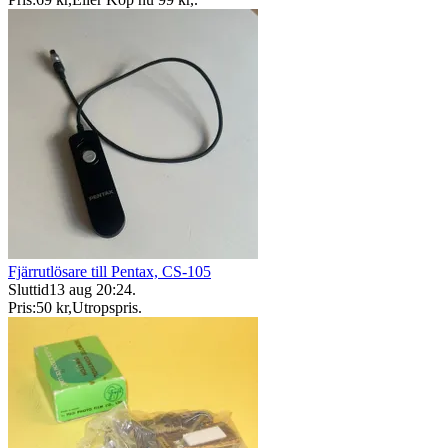
Fjärrutlösare till Pentax, CS-105
Sluttid
13 aug 20:24
.
Pris:
50 kr
,
Utropspris
.