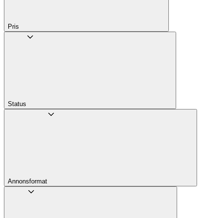
Pris
Status
Annons­format