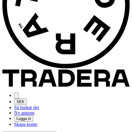
SEK
Så funkar det
Ny annons
Logga in
Skapa konto