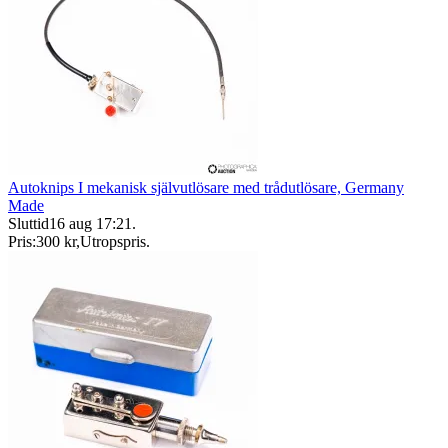
Autoknips I mekanisk självutlösare med trådutlösare, Germany
Made
Sluttid
16 aug 17:21
.
Pris:
300 kr
,
Utropspris
.