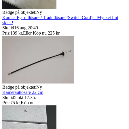
Badge på objektet:
Ny
Konica Fjärrutlösare / Trådutlösare (Switch Cord) – Mycket fint
skick!
Sluttid
16 aug 20:49
.
Pris:
139 kr
,
Eller Köp nu
225 kr
,
.
Badge på objektet:
Ny
Kamerautlösare 22 cm
Sluttid
5 okt 17:35
.
Pris:
75 kr
,
Köp nu
.