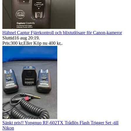
Hähnel Captur Fjärrkontroll och blixtutlösare för Canon-kameror
Sluttid
16 aug 20:19
.
Pris:
300 kr
,
Eller Köp nu
400 kr
,
.
Sänkt pris!! Yongnuo RF-602TX Trådlös Flash Trigger Set -till
Nikon