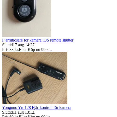
Fjärrutlösare för kamera iOS remote shutter
Sluttid
17 aug 14:27
.
Pris:
88 kr
,
Eller Köp nu
99 kr
,
.
Yongnuo Yn-128 Fjärrkontroll för kamera
Sluttid
11 aug 13:12
.
Pris:
69 kr
,
Eller Köp nu
99 kr
,
.