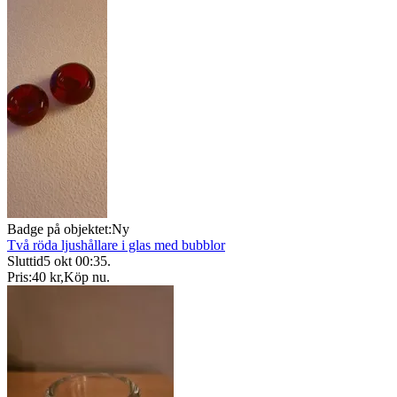
Badge på objektet:
Ny
Två röda ljushållare i glas med bubblor
Sluttid
5 okt 00:35
.
Pris:
40 kr
,
Köp nu
.