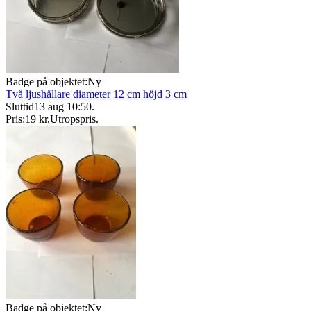
Badge på objektet:
Ny
Två ljushållare diameter 12 cm höjd 3 cm
Sluttid
13 aug 10:50
.
Pris:
19 kr
,
Utropspris
.
Badge på objektet:
Ny