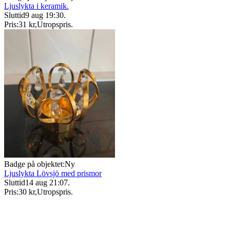
Ljuslykta i keramik.
Sluttid
9 aug 19:30
.
Pris:
31 kr
,
Utropspris
.
Badge på objektet:
Ny
Ljuslykta Lövsjö med prismor
Sluttid
14 aug 21:07
.
Pris:
30 kr
,
Utropspris
.