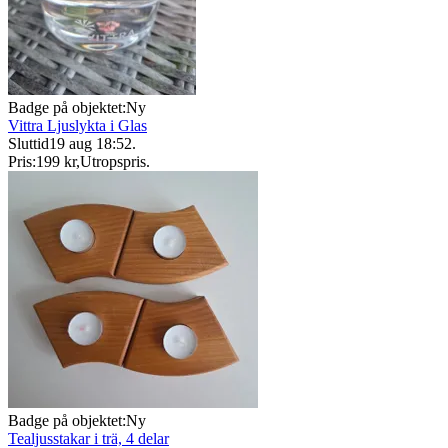
Badge på objektet:
Ny
Vittra Ljuslykta i Glas
Sluttid
19 aug 18:52
.
Pris:
199 kr
,
Utropspris
.
Badge på objektet:
Ny
Tealjusstakar i trä, 4 delar