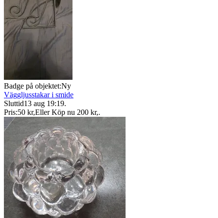
Badge på objektet:
Ny
Väggljusstakar i smide
Sluttid
13 aug 19:19
.
Pris:
50 kr
,
Eller Köp nu
200 kr
,
.