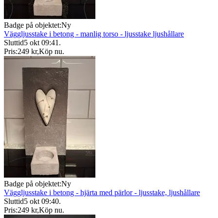
Badge på objektet:
Ny
Väggljusstake i betong - manlig torso - ljusstake ljushållare
Sluttid
5 okt 09:41
.
Pris:
249 kr
,
Köp nu
.
Badge på objektet:
Ny
Väggljusstake i betong - hjärta med pärlor - ljusstake, ljushållare
Sluttid
5 okt 09:40
.
Pris:
249 kr
,
Köp nu
.