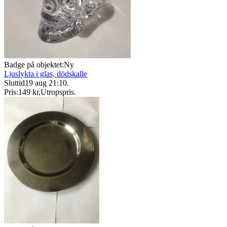
Badge på objektet:
Ny
Ljuslykta i glas, dödskalle
Sluttid
19 aug 21:10
.
Pris:
149 kr
,
Utropspris
.