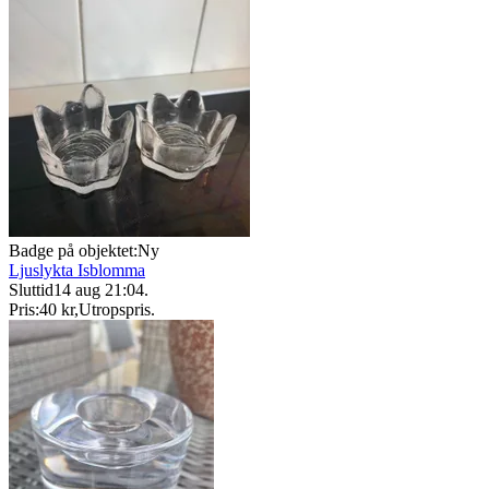
Badge på objektet:
Ny
Ljuslykta Isblomma
Sluttid
14 aug 21:04
.
Pris:
40 kr
,
Utropspris
.