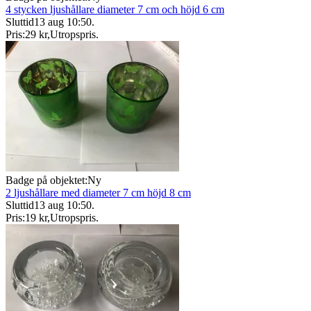
4 stycken ljushållare diameter 7 cm och höjd 6 cm
Sluttid
13 aug 10:50
.
Pris:
29 kr
,
Utropspris
.
Badge på objektet:
Ny
2 ljushållare med diameter 7 cm höjd 8 cm
Sluttid
13 aug 10:50
.
Pris:
19 kr
,
Utropspris
.