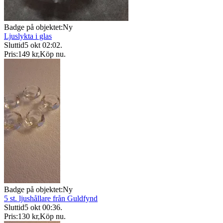
Badge på objektet:
Ny
Ljuslykta i glas
Sluttid
5 okt 02:02
.
Pris:
149 kr
,
Köp nu
.
Badge på objektet:
Ny
5 st. ljushållare från Guldfynd
Sluttid
5 okt 00:36
.
Pris:
130 kr
,
Köp nu
.