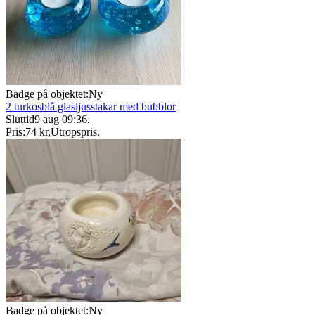
Badge på objektet:
Ny
2 turkosblå glasljusstakar med bubblor
Sluttid
9 aug 09:36
.
Pris:
74 kr
,
Utropspris
.
Badge på objektet:
Ny