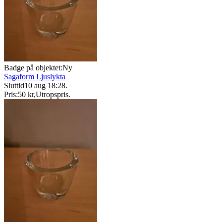
Badge på objektet:
Ny
Sagaform Ljuslykta
Sluttid
10 aug 18:28
.
Pris:
50 kr
,
Utropspris
.