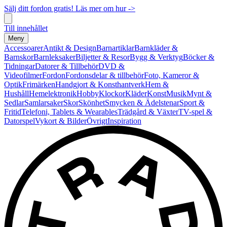
Sälj ditt fordon gratis! Läs mer om hur ->
Till innehållet
Meny
Accessoarer
Antikt & Design
Barnartiklar
Barnkläder &
Barnskor
Barnleksaker
Biljetter & Resor
Bygg & Verktyg
Böcker &
Tidningar
Datorer & Tillbehör
DVD &
Videofilmer
Fordon
Fordonsdelar & tillbehör
Foto, Kameror &
Optik
Frimärken
Handgjort & Konsthantverk
Hem &
Hushåll
Hemelektronik
Hobby
Klockor
Kläder
Konst
Musik
Mynt &
Sedlar
Samlarsaker
Skor
Skönhet
Smycken & Ädelstenar
Sport &
Fritid
Telefoni, Tablets & Wearables
Trädgård & Växter
TV-spel &
Datorspel
Vykort & Bilder
Övrigt
Inspiration