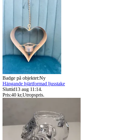
Badge på objektet:
Ny
Hängande hjärtformad ljusstake
Sluttid
13 aug 11:14
.
Pris:
40 kr
,
Utropspris
.