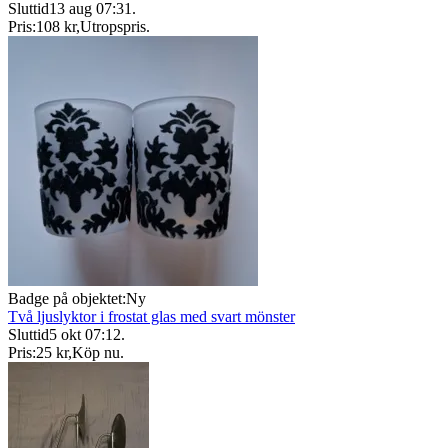
Sluttid
13 aug 07:31
.
Pris:
108 kr
,
Utropspris
.
Badge på objektet:
Ny
Två ljuslyktor i frostat glas med svart mönster
Sluttid
5 okt 07:12
.
Pris:
25 kr
,
Köp nu
.