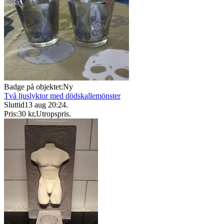
Badge på objektet:
Ny
Två ljuslyktor med dödskallemönster
Sluttid
13 aug 20:24
.
Pris:
30 kr
,
Utropspris
.