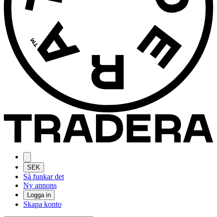
SEK
Så funkar det
Ny annons
Logga in
Skapa konto