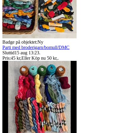
Badge på objektet:
Ny
Parti med broderigarn/bomull/DMC
Sluttid
15 aug 13:23
.
Pris:
45 kr
,
Eller Köp nu
50 kr
,
.