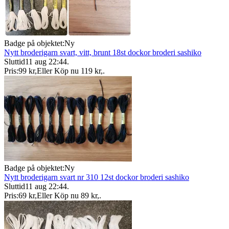
Badge på objektet:
Ny
Nytt broderigarn svart, vitt, brunt 18st dockor broderi sashiko
Sluttid
11 aug 22:44
.
Pris:
99 kr
,
Eller Köp nu
119 kr
,
.
Badge på objektet:
Ny
Nytt broderigarn svart nr 310 12st dockor broderi sashiko
Sluttid
11 aug 22:44
.
Pris:
69 kr
,
Eller Köp nu
89 kr
,
.