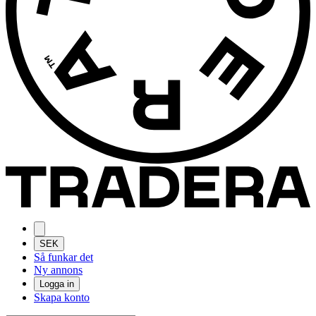
SEK
Så funkar det
Ny annons
Logga in
Skapa konto