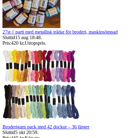
27st // parti med metallisk trådar för broderi, maskinsömnad
Sluttid
15 aug 18:48
.
Pris:
420 kr
,
Utropspris
.
Broderigarn pack med 42 dockor – 36 färger
Sluttid
5 okt 20:59
.
Pris:
165 kr
,
Köp nu
.