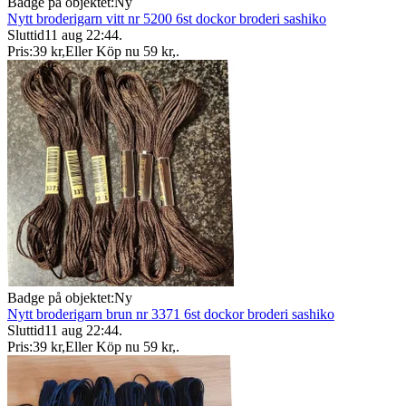
Badge på objektet:
Ny
Nytt broderigarn vitt nr 5200 6st dockor broderi sashiko
Sluttid
11 aug 22:44
.
Pris:
39 kr
,
Eller Köp nu
59 kr
,
.
Badge på objektet:
Ny
Nytt broderigarn brun nr 3371 6st dockor broderi sashiko
Sluttid
11 aug 22:44
.
Pris:
39 kr
,
Eller Köp nu
59 kr
,
.