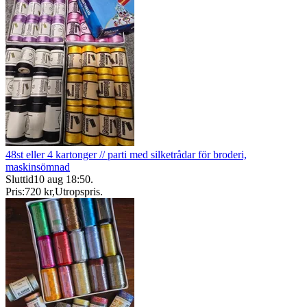
48st eller 4 kartonger // parti med silketrådar för broderi,
maskinsömnad
Sluttid
10 aug 18:50
.
Pris:
720 kr
,
Utropspris
.