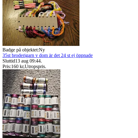
Badge på objektet:
Ny
35st broderigarn v dom är det 24 st ej öppnade
Sluttid
13 aug 09:44
.
Pris:
160 kr
,
Utropspris
.