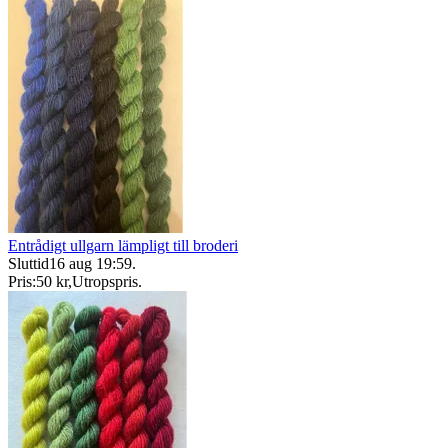
Entrådigt ullgarn lämpligt till broderi
Sluttid
16 aug 19:59
.
Pris:
50 kr
,
Utropspris
.