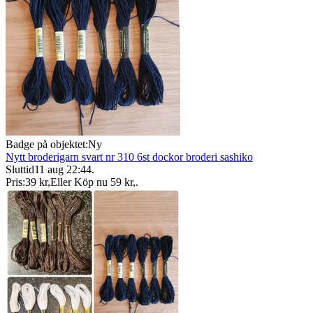
Badge på objektet:
Ny
Nytt broderigarn svart nr 310 6st dockor broderi sashiko
Sluttid
11 aug 22:44
.
Pris:
39 kr
,
Eller Köp nu
59 kr
,
.