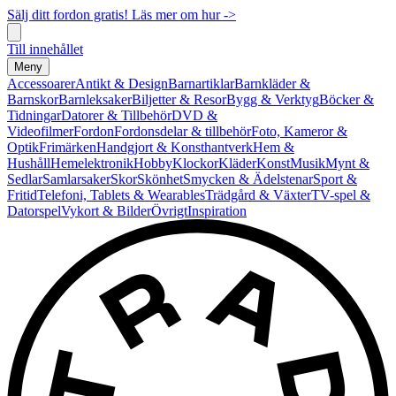
Sälj ditt fordon gratis! Läs mer om hur ->
Till innehållet
Meny
Accessoarer
Antikt & Design
Barnartiklar
Barnkläder &
Barnskor
Barnleksaker
Biljetter & Resor
Bygg & Verktyg
Böcker &
Tidningar
Datorer & Tillbehör
DVD &
Videofilmer
Fordon
Fordonsdelar & tillbehör
Foto, Kameror &
Optik
Frimärken
Handgjort & Konsthantverk
Hem &
Hushåll
Hemelektronik
Hobby
Klockor
Kläder
Konst
Musik
Mynt &
Sedlar
Samlarsaker
Skor
Skönhet
Smycken & Ädelstenar
Sport &
Fritid
Telefoni, Tablets & Wearables
Trädgård & Växter
TV-spel &
Datorspel
Vykort & Bilder
Övrigt
Inspiration