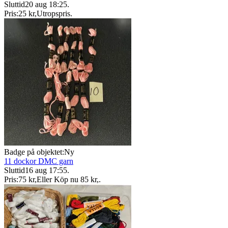
Sluttid
20 aug 18:25
.
Pris:
25 kr
,
Utropspris
.
Badge på objektet:
Ny
11 dockor DMC garn
Sluttid
16 aug 17:55
.
Pris:
75 kr
,
Eller Köp nu
85 kr
,
.