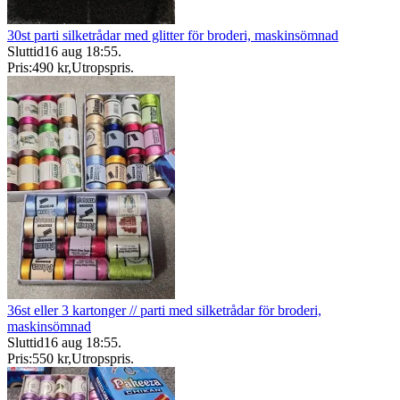
30st parti silketrådar med glitter för broderi, maskinsömnad
Sluttid
16 aug 18:55
.
Pris:
490 kr
,
Utropspris
.
36st eller 3 kartonger // parti med silketrådar för broderi,
maskinsömnad
Sluttid
16 aug 18:55
.
Pris:
550 kr
,
Utropspris
.