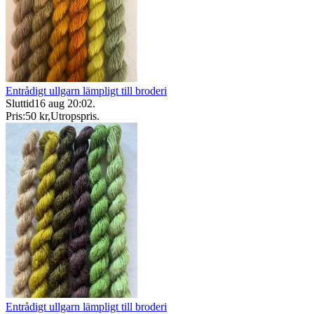
Entrådigt ullgarn lämpligt till broderi
Sluttid
16 aug 20:02
.
Pris:
50 kr
,
Utropspris
.
Entrådigt ullgarn lämpligt till broderi