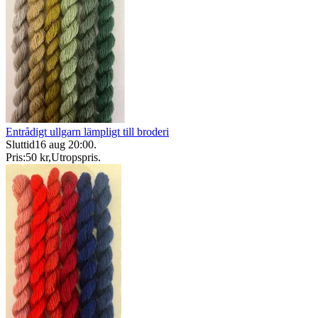
Entrådigt ullgarn lämpligt till broderi
Sluttid
16 aug 20:00
.
Pris:
50 kr
,
Utropspris
.