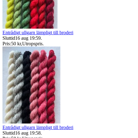
Entrådigt ullgarn lämpligt till broderi
Sluttid
16 aug 19:59
.
Pris:
50 kr
,
Utropspris
.
Entrådigt ullgarn lämpligt till broderi
Sluttid
16 aug 19:58
.