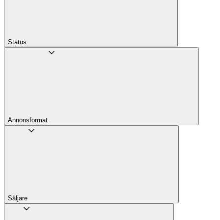
Status
Annons­format
Säljare