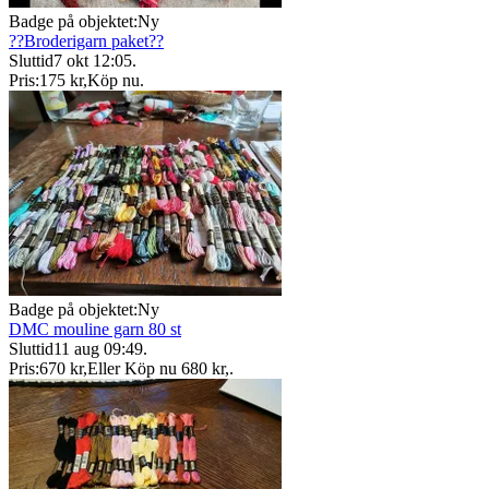
Badge på objektet:
Ny
??Broderigarn paket??
Sluttid
7 okt 12:05
.
Pris:
175 kr
,
Köp nu
.
Badge på objektet:
Ny
DMC mouline garn 80 st
Sluttid
11 aug 09:49
.
Pris:
670 kr
,
Eller Köp nu
680 kr
,
.