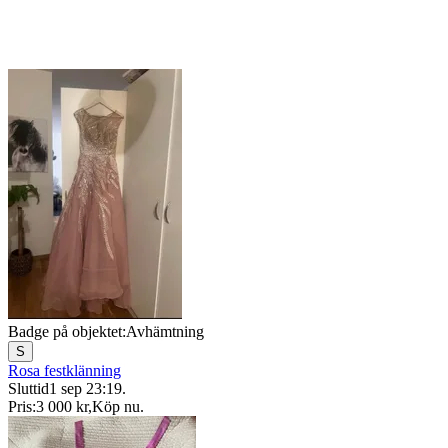
Badge på objektet:
Avhämtning
S
Rosa festklänning
Sluttid
1 sep 23:19
.
Pris:
3 000 kr
,
Köp nu
.