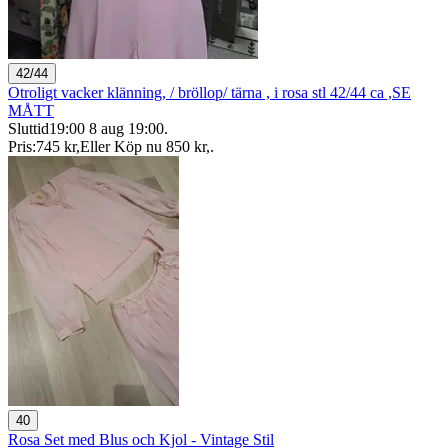
42/44
Otroligt vacker klänning, / bröllop/ tärna , i rosa stl 42/44 ca ,SE
MÅTT
Sluttid
19:00
8 aug 19:00
.
Pris:
745 kr
,
Eller Köp nu
850 kr
,
.
40
Rosa Set med Blus och Kjol - Vintage Stil