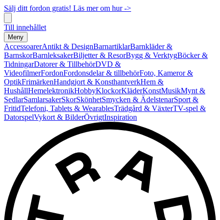
Sälj ditt fordon gratis! Läs mer om hur ->
Till innehållet
Meny
Accessoarer
Antikt & Design
Barnartiklar
Barnkläder &
Barnskor
Barnleksaker
Biljetter & Resor
Bygg & Verktyg
Böcker &
Tidningar
Datorer & Tillbehör
DVD &
Videofilmer
Fordon
Fordonsdelar & tillbehör
Foto, Kameror &
Optik
Frimärken
Handgjort & Konsthantverk
Hem &
Hushåll
Hemelektronik
Hobby
Klockor
Kläder
Konst
Musik
Mynt &
Sedlar
Samlarsaker
Skor
Skönhet
Smycken & Ädelstenar
Sport &
Fritid
Telefoni, Tablets & Wearables
Trädgård & Växter
TV-spel &
Datorspel
Vykort & Bilder
Övrigt
Inspiration