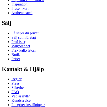
Inspiration
Presentkort
Authenticated
Sälj
Så säljer du privat
Sälj som företag
ProLister
Välgörenhet
Fraktkalkylatorn
Butik
Priser
Kontakt & Hjälp
Regler
Press
Säkerhet
FAQ
Vad är nytt?
Kundservice
Integritetsinställningar