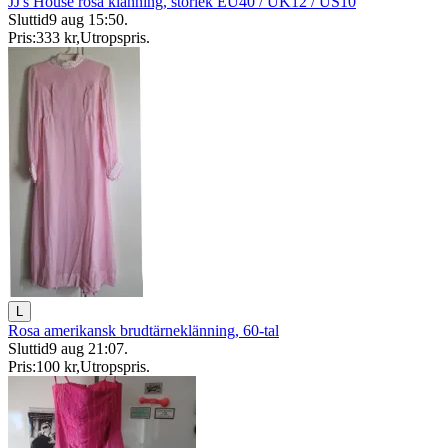
JJ's House rosa klänning, storlek EU40 / UK12 / US10
Sluttid
9 aug 15:50
.
Pris:
333 kr
,
Utropspris
.
L
Rosa amerikansk brudtärneklänning, 60-tal
Sluttid
9 aug 21:07
.
Pris:
100 kr
,
Utropspris
.