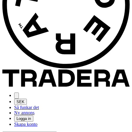
SEK
Så funkar det
Ny annons
Logga in
Skapa konto