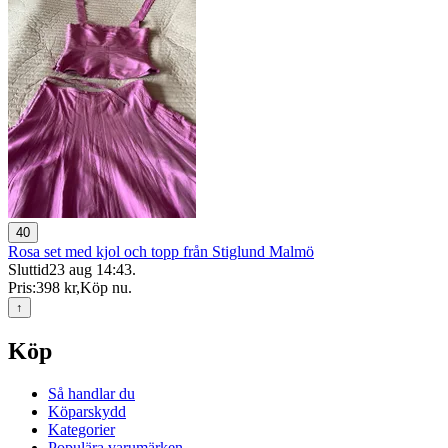
40
Rosa set med kjol och topp från Stiglund Malmö
Sluttid
23 aug 14:43
.
Pris:
398 kr
,
Köp nu
.
↑
Köp
Så handlar du
Köparskydd
Kategorier
Populära varumärken