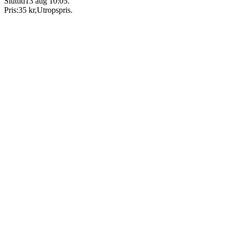
Sluttid
13 aug 10:05
.
Pris:
35 kr
,
Utropspris
.