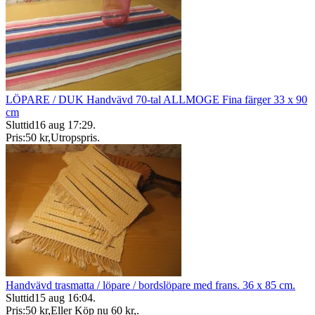
LÖPARE / DUK Handvävd 70-tal ALLMOGE Fina färger 33 x 90
cm
Sluttid
16 aug 17:29
.
Pris:
50 kr
,
Utropspris
.
Handvävd trasmatta / löpare / bordslöpare med frans. 36 x 85 cm.
Sluttid
15 aug 16:04
.
Pris:
50 kr
,
Eller Köp nu
60 kr
,
.