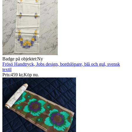
Badge på objektet:
Ny
Frösö Handtryck, Jobs design, bordslöpare, blå och gul, svensk
textil
Pris:
459 kr
,
Köp nu
.