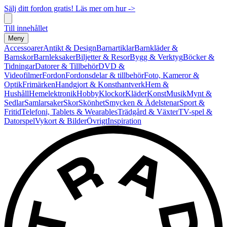
Sälj ditt fordon gratis! Läs mer om hur ->
Till innehållet
Meny
Accessoarer
Antikt & Design
Barnartiklar
Barnkläder &
Barnskor
Barnleksaker
Biljetter & Resor
Bygg & Verktyg
Böcker &
Tidningar
Datorer & Tillbehör
DVD &
Videofilmer
Fordon
Fordonsdelar & tillbehör
Foto, Kameror &
Optik
Frimärken
Handgjort & Konsthantverk
Hem &
Hushåll
Hemelektronik
Hobby
Klockor
Kläder
Konst
Musik
Mynt &
Sedlar
Samlarsaker
Skor
Skönhet
Smycken & Ädelstenar
Sport &
Fritid
Telefoni, Tablets & Wearables
Trädgård & Växter
TV-spel &
Datorspel
Vykort & Bilder
Övrigt
Inspiration