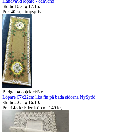
Handvävd löpare - oanvänd
Sluttid
16 aug 17:16
.
Pris:
40 kr
,
Utropspris
.
Badge på objektet:
Ny
Löpare 67x22cm lika fin på båda sidorna NySydd
Sluttid
22 aug 16:10
.
Pris:
148 kr
,
Eller Köp nu
149 kr
,
.