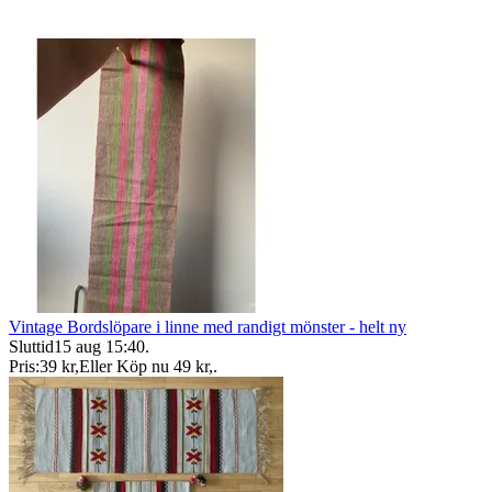
Vintage Bordslöpare i linne med randigt mönster - helt ny
Sluttid
15 aug 15:40
.
Pris:
39 kr
,
Eller Köp nu
49 kr
,
.