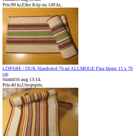
Pris:
99 kr
,
Eller Köp nu
149 kr
,
.
LÖPARE / DUK Handvävd 70-tal ALLMOGE Fina färger 15 x 79
cm
Sluttid
16 aug 13:14
.
Pris:
40 kr
,
Utropspris
.