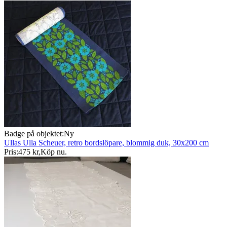
Badge på objektet:
Ny
Ullas Ulla Scheuer, retro bordslöpare, blommig duk, 30x200 cm
Pris:
475 kr
,
Köp nu
.