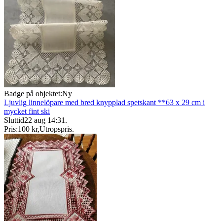
Badge på objektet:
Ny
Ljuvlig linnelöpare med bred knypplad spetskant **63 x 29 cm i
mycket fint ski
Sluttid
22 aug 14:31
.
Pris:
100 kr
,
Utropspris
.