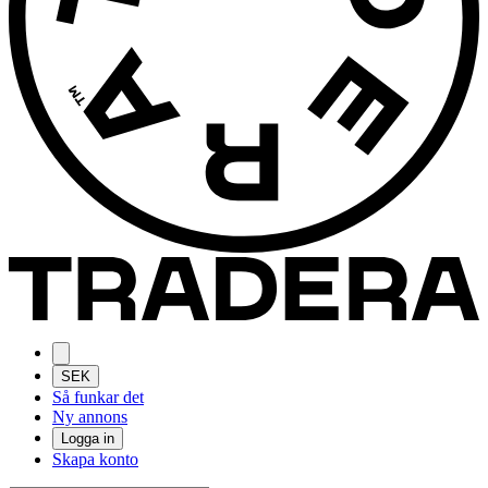
SEK
Så funkar det
Ny annons
Logga in
Skapa konto