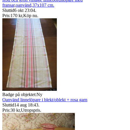
fransar,oanvänd,37x107 cm.
Sluttid
6 okt 23:04
.
Pris:
170 kr
,
Köp nu
.
Badge på objektet:
Ny
Oanvänd linnelöpare i blekt/oblekt + rosa garn
Sluttid
14 aug 18:43
.
Pris:
30 kr
,
Utropspris
.