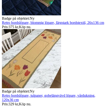
Badge på objektet:
Ny
Retro bordslöpare, blommig löpare, färgstark bordstextil, 26x136 cm
Pris:
375 kr
,
Köp nu
.
Badge på objektet:
Ny
Retro bordslöpare, tulpaner, gobelängvävd löpare, vårdukning,
120x36 cm
Pris:
329 kr
,
Köp nu
.