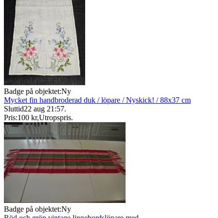
Badge på objektet:
Ny
Mycket fin handbroderad duk / löpare / Nyskick! / 88x37 cm
Sluttid
22 aug 21:57
.
Pris:
100 kr
,
Utropspris
.
Badge på objektet:
Ny
Röd och grön vintage linnebordslöpare med