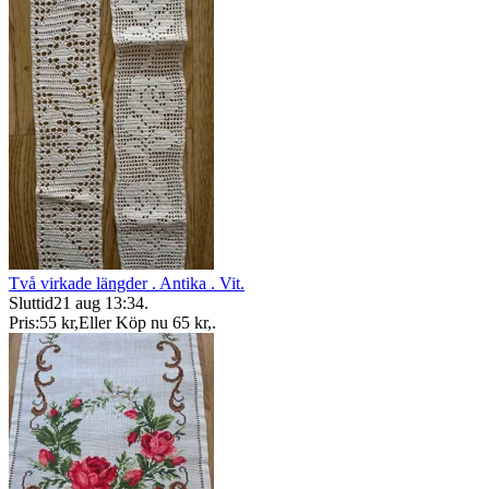
Två virkade längder . Antika . Vit.
Sluttid
21 aug 13:34
.
Pris:
55 kr
,
Eller Köp nu
65 kr
,
.