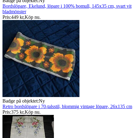
Badge på objektet:
Ny
Bordslöpare, Ekelund, löpare i 100% bomull, 145x35 cm, svart vit
bladmönster
Pris:
449 kr
,
Köp nu
.
Badge på objektet:
Ny
Retro bordslöpare i 70-talsstil, blommig vintage löpare, 26x135 cm
Pris:
375 kr
,
Köp nu
.