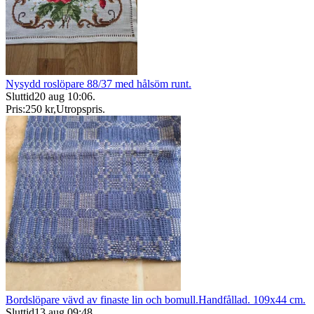
Nysydd roslöpare 88/37 med hålsöm runt.
Sluttid
20 aug 10:06
.
Pris:
250 kr
,
Utropspris
.
Bordslöpare vävd av finaste lin och bomull.Handfållad. 109x44 cm.
Sluttid
13 aug 09:48
.