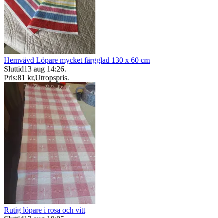
Hemvävd Löpare mycket färgglad 130 x 60 cm
Sluttid
13 aug 14:26
.
Pris:
81 kr
,
Utropspris
.
Rutig löpare i rosa och vitt