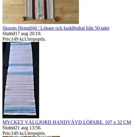
Skoogs Hemslöjd / Löpare och kuddfodral från 50-talet
Sluttid
17 aug 20:19
.
Pris:
149 kr
,
Utropspris
.
MYCKET VÄLGJORD HANDVÄVD LÖPARE. 107 x 32 CM
Sluttid
21 aug 13:56
.
Pris:
149 kr
,
Utropspris
.