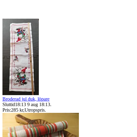
Broderad jul duk, löpare
Sluttid
18:13
9 aug 18:13
.
Pris:
285 kr
,
Utropspris
.