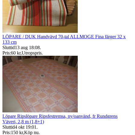
LÖPARE / DUK Handvävd 70-tal ALLMOGE Fina färger 32 x
133 cm
Sluttid
13 aug 18:08
.
Pris:
60 kr
,
Utropspris
.
Löpare Ripslöpare Ripsfestremsa, ny/oanvänd, fr Rundgrens
Väveri, 2,8 m (1,8+1)
Sluttid
4 okt 19:01
.
Pris:
150 kr
,
Köp nu
.