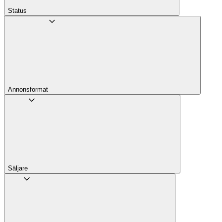
Status
Annons­format
Säljare