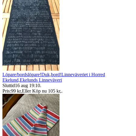
Löpare/bordslöpare!Duk,bord!Linneväveriet i Horred
Ekelund,Ekelunds Linneväveri
Sluttid
16 aug 19:10
.
Pris:
99 kr
,
Eller Köp nu
105 kr
,
.