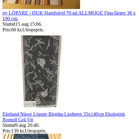
ny LÖPARE / DUK Handvävd 70-tal ALLMOGE Fina färger 38 x
100 cm.
Sluttid
15 aug 15:06
.
Pris:
60 kr
,
Utropspris
.
Ekelund Näsor Löpare Birgitta Liedgren 35x140cm Ekologisk
Bomull Grå Vit
Sluttid
9 aug 20:40
.
Pris:
139 kr
,
Utropspris
.