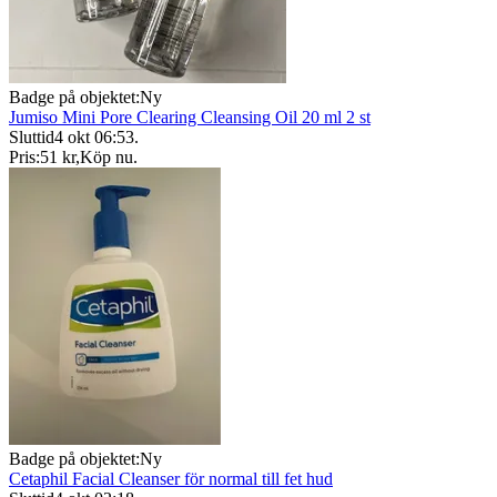
Badge på objektet:
Ny
Jumiso Mini Pore Clearing Cleansing Oil 20 ml 2 st
Sluttid
4 okt 06:53
.
Pris:
51 kr
,
Köp nu
.
Badge på objektet:
Ny
Cetaphil Facial Cleanser för normal till fet hud