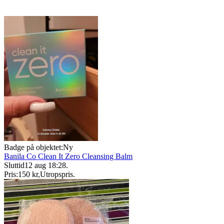
Badge på objektet:
Ny
Banila Co Clean It Zero Cleansing Balm
Sluttid
12 aug 18:28
.
Pris:
150 kr
,
Utropspris
.