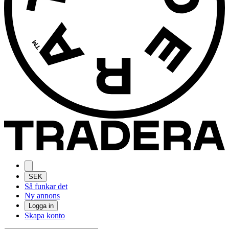
SEK
Så funkar det
Ny annons
Logga in
Skapa konto