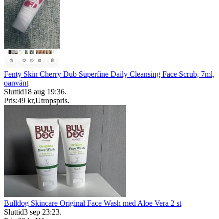
Fenty Skin Cherry Dub Superfine Daily Cleansing Face Scrub, 7ml,
oanvänt
Sluttid
18 aug 19:36
.
Pris:
49 kr
,
Utropspris
.
Bulldog Skincare Original Face Wash med Aloe Vera 2 st
Sluttid
3 sep 23:23
.