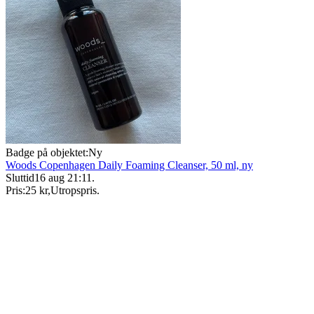
Badge på objektet:
Ny
Woods Copenhagen Daily Foaming Cleanser, 50 ml, ny
Sluttid
16 aug 21:11
.
Pris:
25 kr
,
Utropspris
.