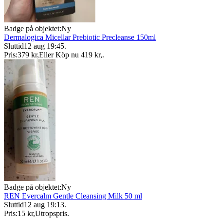
Badge på objektet:
Ny
Dermalogica Micellar Prebiotic Precleanse 150ml
Sluttid
12 aug 19:45
.
Pris:
379 kr
,
Eller Köp nu
419 kr
,
.
Badge på objektet:
Ny
REN Evercalm Gentle Cleansing Milk 50 ml
Sluttid
12 aug 19:13
.
Pris:
15 kr
,
Utropspris
.