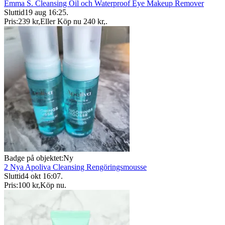
Emma S. Cleansing Oil och Waterproof Eye Makeup Remover
Sluttid
19 aug 16:25
.
Pris:
239 kr
,
Eller Köp nu
240 kr
,
.
Badge på objektet:
Ny
2 Nya Apoliva Cleansing Rengöringsmousse
Sluttid
4 okt 16:07
.
Pris:
100 kr
,
Köp nu
.