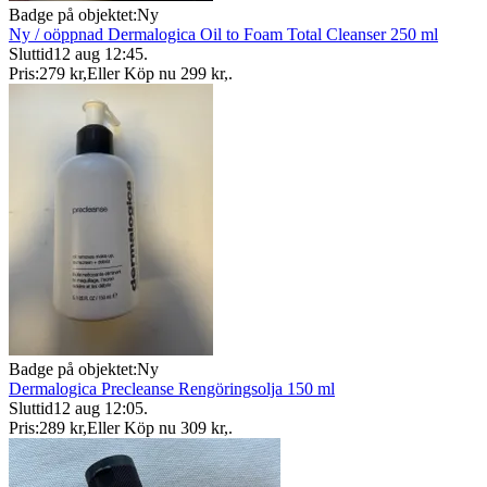
Badge på objektet:
Ny
Ny / oöppnad Dermalogica Oil to Foam Total Cleanser 250 ml
Sluttid
12 aug 12:45
.
Pris:
279 kr
,
Eller Köp nu
299 kr
,
.
Badge på objektet:
Ny
Dermalogica Precleanse Rengöringsolja 150 ml
Sluttid
12 aug 12:05
.
Pris:
289 kr
,
Eller Köp nu
309 kr
,
.