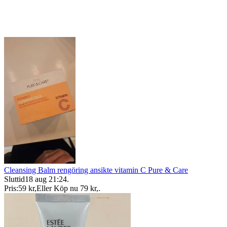
Cleansing Balm rengöring ansikte vitamin C Pure & Care
Sluttid
18 aug 21:24
.
Pris:
59 kr
,
Eller Köp nu
79 kr
,
.