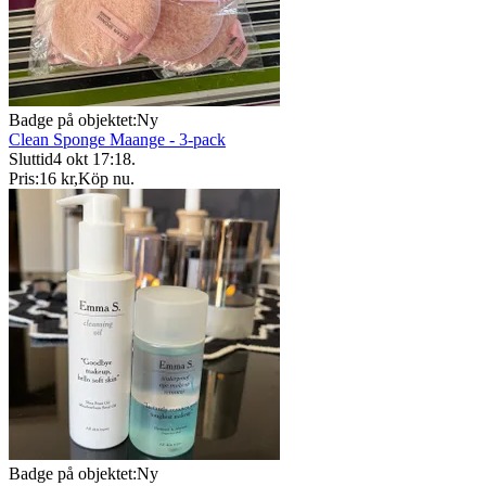
Badge på objektet:
Ny
Clean Sponge Maange - 3-pack
Sluttid
4 okt 17:18
.
Pris:
16 kr
,
Köp nu
.
Badge på objektet:
Ny