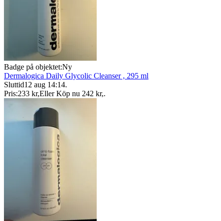
Badge på objektet:
Ny
Dermalogica Daily Glycolic Cleanser , 295 ml
Sluttid
12 aug 14:14
.
Pris:
233 kr
,
Eller Köp nu
242 kr
,
.