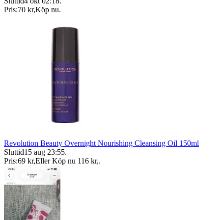
Sluttid
4 okt 02:18
.
Pris:
70 kr
,
Köp nu
.
Revolution Beauty Overnight Nourishing Cleansing Oil 150ml
Sluttid
15 aug 23:55
.
Pris:
69 kr
,
Eller Köp nu
116 kr
,
.