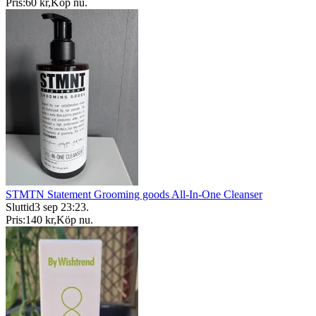
Pris:
60 kr
,
Köp nu
.
STMTN Statement Grooming goods All-In-One Cleanser
Sluttid
3 sep 23:23
.
Pris:
140 kr
,
Köp nu
.