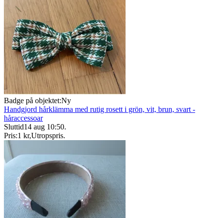
Badge på objektet:
Ny
Handgjord hårklämma med rutig rosett i grön, vit, brun, svart -
håraccessoar
Sluttid
14 aug 10:50
.
Pris:
1 kr
,
Utropspris
.