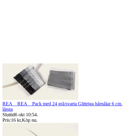
REA__REA__Pack med 24 grå/svarta Glittriga hårnålar 6 cm.
långa
Sluttid
6 okt 10:54
.
Pris:
16 kr
,
Köp nu
.