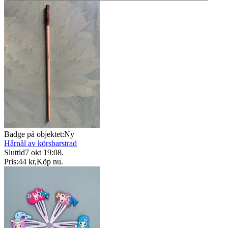
Badge på objektet:
Ny
Hårnål av körsbarstrad
Sluttid
7 okt 19:08
.
Pris:
44 kr
,
Köp nu
.