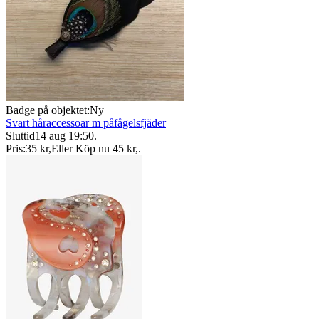
Badge på objektet:
Ny
Svart håraccessoar m påfågelsfjäder
Sluttid
14 aug 19:50
.
Pris:
35 kr
,
Eller Köp nu
45 kr
,
.