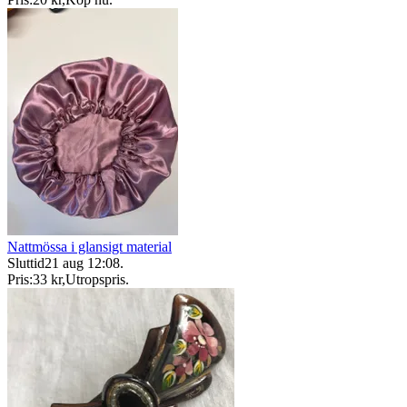
Nattmössa i glansigt material
Sluttid
21 aug 12:08
.
Pris:
33 kr
,
Utropspris
.