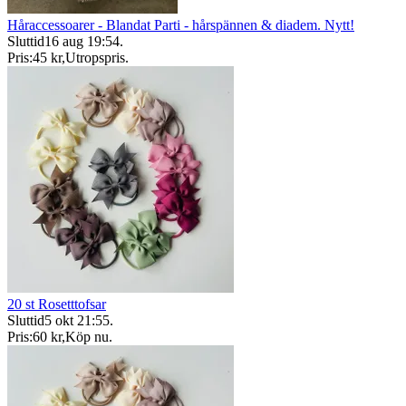
Håraccessoarer - Blandat Parti - hårspännen & diadem. Nytt!
Sluttid
16 aug 19:54
.
Pris:
45 kr
,
Utropspris
.
20 st Rosetttofsar
Sluttid
5 okt 21:55
.
Pris:
60 kr
,
Köp nu
.