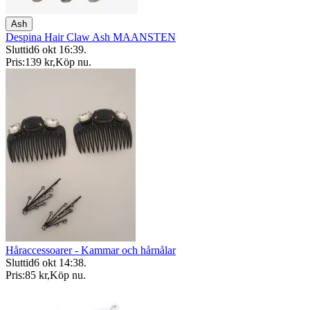
Ash
Despina Hair Claw Ash MAANSTEN
Sluttid
6 okt 16:39
.
Pris:
139 kr
,
Köp nu
.
Håraccessoarer - Kammar och hårnålar
Sluttid
6 okt 14:38
.
Pris:
85 kr
,
Köp nu
.