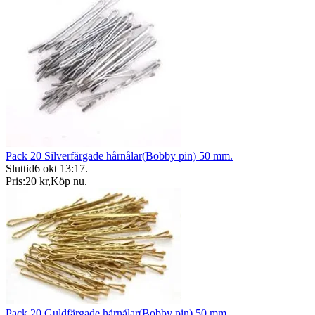
Pack 20 Silverfärgade hårnålar(Bobby pin) 50 mm.
Sluttid
6 okt 13:17
.
Pris:
20 kr
,
Köp nu
.
Pack 20 Guldfärgade hårnålar(Bobby pin) 50 mm.