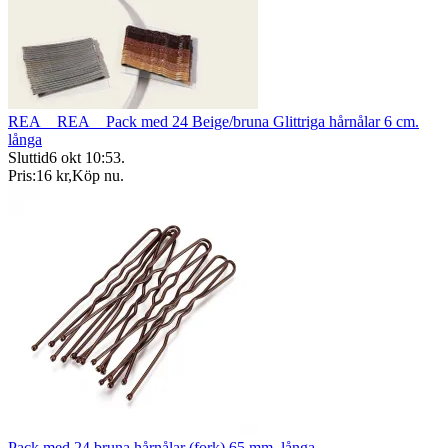
REA__REA__Pack med 24 Beige/bruna Glittriga hårnålar 6 cm.
långa
Sluttid
6 okt 10:53
.
Pris:
16 kr
,
Köp nu
.
Pack med 24 bruna hårnålar (fork) 65 mm. långa