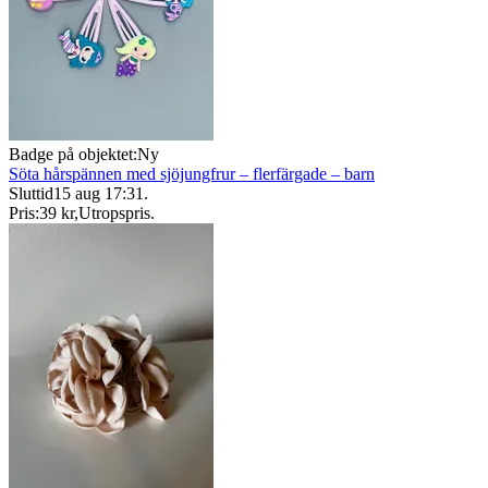
Badge på objektet:
Ny
Söta hårspännen med sjöjungfrur – flerfärgade – barn
Sluttid
15 aug 17:31
.
Pris:
39 kr
,
Utropspris
.