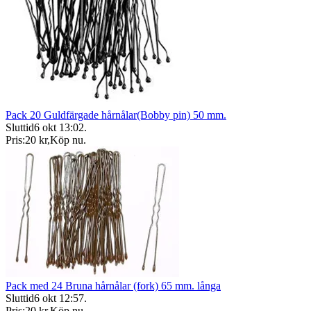
Pack 20 Guldfärgade hårnålar(Bobby pin) 50 mm.
Sluttid
6 okt 13:02
.
Pris:
20 kr
,
Köp nu
.
Pack med 24 Bruna hårnålar (fork) 65 mm. långa
Sluttid
6 okt 12:57
.
Pris:
20 kr
,
Köp nu
.