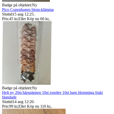
Badge på objektet:
Ny
Pico Copenhagen blom-klämma
Sluttid
15 aug 12:25
.
Pris:
45 kr
,
Eller Köp nu
60 kr
,
.
Badge på objektet:
Ny
Helt ny 20st hårspännen 10st rosetter 10st barn blommiga frukt
blandade
Sluttid
14 aug 12:20
.
Pris:
99 kr
,
Eller Köp nu
110 kr
,
.