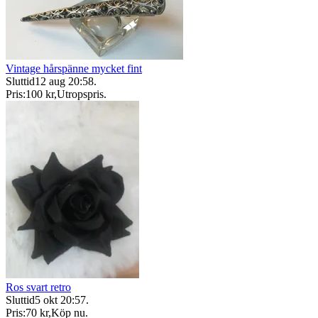
Vintage hårspänne mycket fint
Sluttid
12 aug 20:58
.
Pris:
100 kr
,
Utropspris
.
Ros svart retro
Sluttid
5 okt 20:57
.
Pris:
70 kr
,
Köp nu
.