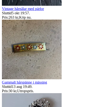
Vintage hårnålar med pärlor
Sluttid
5 okt 19:57
.
Pris:
263 kr
,
Köp nu
.
Gammalt hårspänne i mässing
Sluttid
13 aug 19:49
.
Pris:
30 kr
,
Utropspris
.