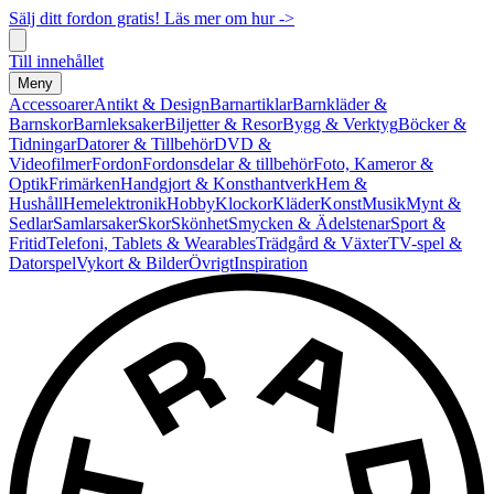
Sälj ditt fordon gratis! Läs mer om hur ->
Till innehållet
Meny
Accessoarer
Antikt & Design
Barnartiklar
Barnkläder &
Barnskor
Barnleksaker
Biljetter & Resor
Bygg & Verktyg
Böcker &
Tidningar
Datorer & Tillbehör
DVD &
Videofilmer
Fordon
Fordonsdelar & tillbehör
Foto, Kameror &
Optik
Frimärken
Handgjort & Konsthantverk
Hem &
Hushåll
Hemelektronik
Hobby
Klockor
Kläder
Konst
Musik
Mynt &
Sedlar
Samlarsaker
Skor
Skönhet
Smycken & Ädelstenar
Sport &
Fritid
Telefoni, Tablets & Wearables
Trädgård & Växter
TV-spel &
Datorspel
Vykort & Bilder
Övrigt
Inspiration