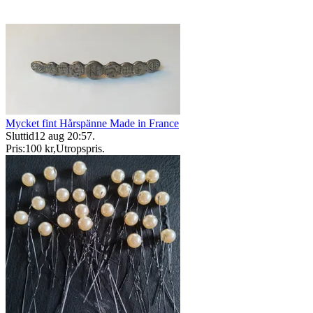
Mycket fint Hårspänne Made in France
Sluttid
12 aug 20:57
.
Pris:
100 kr
,
Utropspris
.