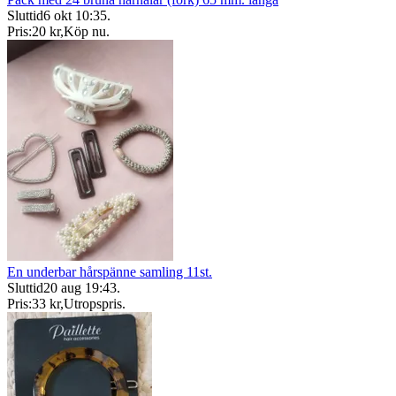
Sluttid
6 okt 10:35
.
Pris:
20 kr
,
Köp nu
.
En underbar hårspänne samling 11st.
Sluttid
20 aug 19:43
.
Pris:
33 kr
,
Utropspris
.