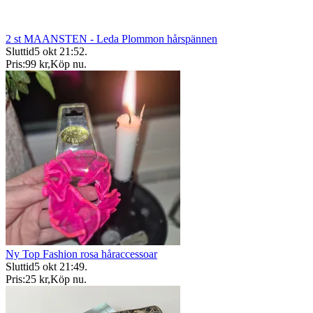
2 st MAANSTEN - Leda Plommon hårspännen
Sluttid
5 okt 21:52
.
Pris:
99 kr
,
Köp nu
.
Ny Top Fashion rosa håraccessoar
Sluttid
5 okt 21:49
.
Pris:
25 kr
,
Köp nu
.