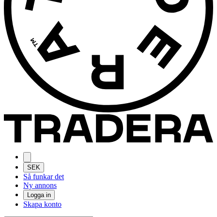
SEK
Så funkar det
Ny annons
Logga in
Skapa konto