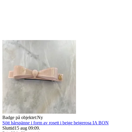
Badge på objektet:
Ny
Sött hårspänne i form av rosett i beige beigerosa IA BON
Sluttid
15 aug 09:09
.