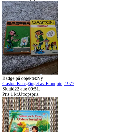
Badge på objektet:
Ny
Gaston Knasgänget av Franquin, 1977
Sluttid
22 aug 09:51
.
Pris:
1 kr
,
Utropspris
.