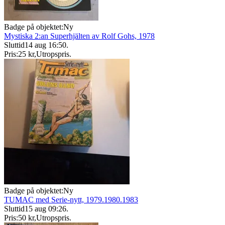
Badge på objektet:
Ny
Mystiska 2:an Superhjälten av Rolf Gohs, 1978
Sluttid
14 aug 16:50
.
Pris:
25 kr
,
Utropspris
.
Badge på objektet:
Ny
TUMAC med Serie-nytt, 1979.1980.1983
Sluttid
15 aug 09:26
.
Pris:
50 kr
,
Utropspris
.