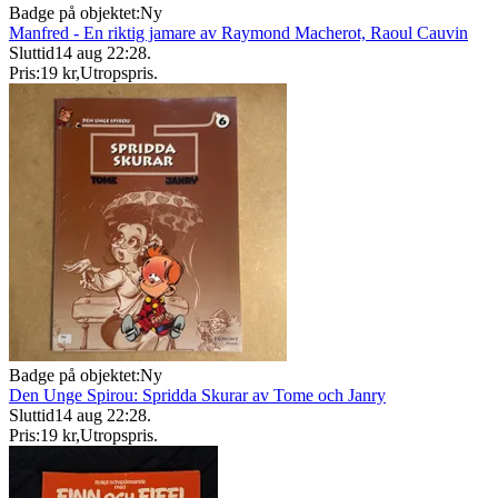
Badge på objektet:
Ny
Manfred - En riktig jamare av Raymond Macherot, Raoul Cauvin
Sluttid
14 aug 22:28
.
Pris:
19 kr
,
Utropspris
.
Badge på objektet:
Ny
Den Unge Spirou: Spridda Skurar av Tome och Janry
Sluttid
14 aug 22:28
.
Pris:
19 kr
,
Utropspris
.