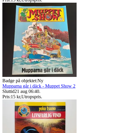
Badge på objektet:
Ny
Mupparna går i däck - Muppet Show 2
Sluttid
21 aug 06:40
.
Pris:
15 kr
,
Utropspris
.