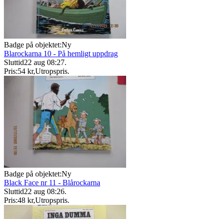
Badge på objektet:
Ny
Blarockarna 10 - På hemligt uppdrag
Sluttid
22 aug 08:27
.
Pris:
54 kr
,
Utropspris
.
Badge på objektet:
Ny
Black Face nr 11 - Blårockarna
Sluttid
22 aug 08:26
.
Pris:
48 kr
,
Utropspris
.