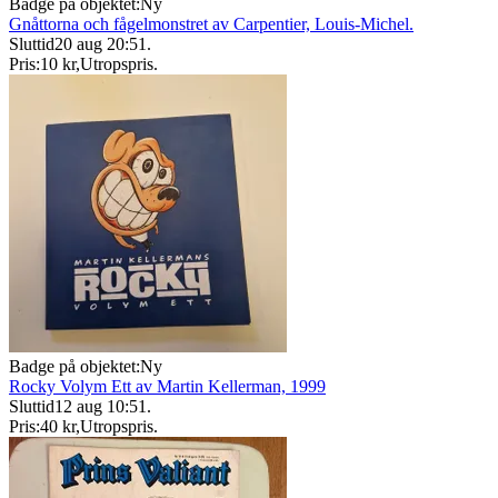
Badge på objektet:
Ny
Gnåttorna och fågelmonstret av Carpentier, Louis-Michel.
Sluttid
20 aug 20:51
.
Pris:
10 kr
,
Utropspris
.
Badge på objektet:
Ny
Rocky Volym Ett av Martin Kellerman, 1999
Sluttid
12 aug 10:51
.
Pris:
40 kr
,
Utropspris
.