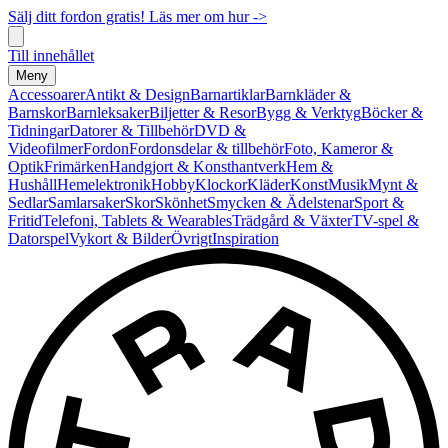
Sälj ditt fordon gratis! Läs mer om hur ->
Till innehållet
Meny
Accessoarer
Antikt & Design
Barnartiklar
Barnkläder &
Barnskor
Barnleksaker
Biljetter & Resor
Bygg & Verktyg
Böcker &
Tidningar
Datorer & Tillbehör
DVD &
Videofilmer
Fordon
Fordonsdelar & tillbehör
Foto, Kameror &
Optik
Frimärken
Handgjort & Konsthantverk
Hem &
Hushåll
Hemelektronik
Hobby
Klockor
Kläder
Konst
Musik
Mynt &
Sedlar
Samlarsaker
Skor
Skönhet
Smycken & Ädelstenar
Sport &
Fritid
Telefoni, Tablets & Wearables
Trädgård & Växter
TV-spel &
Datorspel
Vykort & Bilder
Övrigt
Inspiration