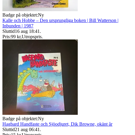
Badge på objektet:
Ny
Kalle och Hobbe – Den ursprungliga boken | Bill Watterson |
Inbunden | 1987
Sluttid
16 aug 18:41
.
Pris:
99 kr
,
Utropspris
.
Badge på objektet:
Ny
Hagbard Handfaste och Sjöodjuret, Dik Browne, okänt år
Sluttid
21 aug 06:41
.
Pris:
15 kr
,
Utropspris
.