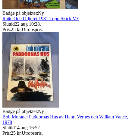
Badge på objektet:
Ny
Ratte Och Odjuret 1981 Topp Skick VF
Sluttid
22 aug 10:28
.
Pris:
25 kr
,
Utropspris
.
Badge på objektet:
Ny
Bob Morane: Paddornas Hus av Henri Vernes och William Vance,
1978
Sluttid
14 aug 16:52
.
Pris:
25 kr
,
Utropspris
.