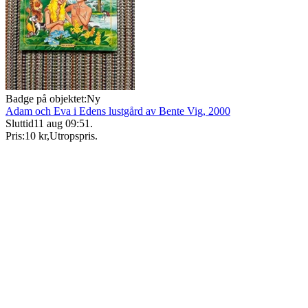
Badge på objektet:
Ny
Adam och Eva i Edens lustgård av Bente Vig, 2000
Sluttid
11 aug 09:51
.
Pris:
10 kr
,
Utropspris
.