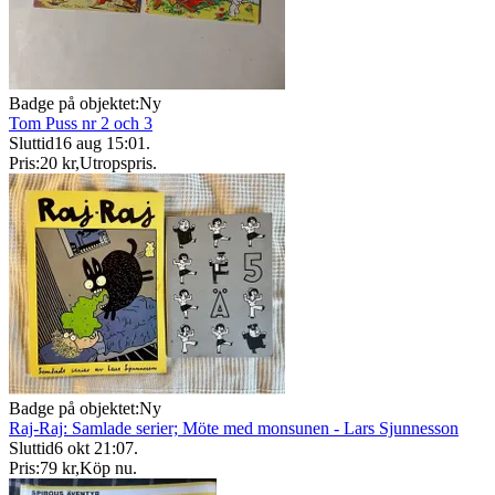
Badge på objektet:
Ny
Tom Puss nr 2 och 3
Sluttid
16 aug 15:01
.
Pris:
20 kr
,
Utropspris
.
Badge på objektet:
Ny
Raj-Raj: Samlade serier; Möte med monsunen - Lars Sjunnesson
Sluttid
6 okt 21:07
.
Pris:
79 kr
,
Köp nu
.