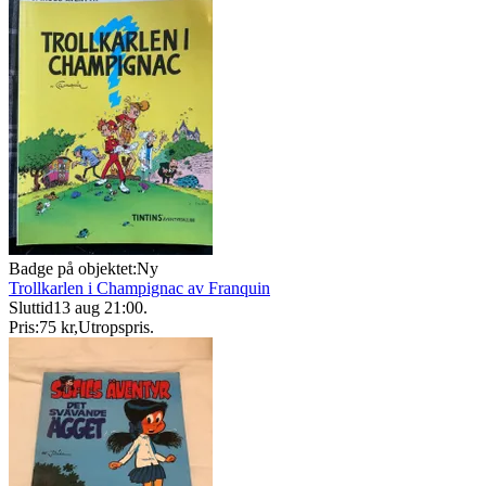
Badge på objektet:
Ny
Trollkarlen i Champignac av Franquin
Sluttid
13 aug 21:00
.
Pris:
75 kr
,
Utropspris
.