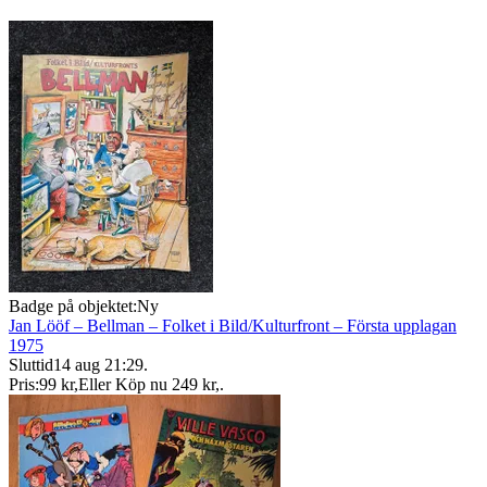
Badge på objektet:
Ny
Jan Lööf – Bellman – Folket i Bild/Kulturfront – Första upplagan
1975
Sluttid
14 aug 21:29
.
Pris:
99 kr
,
Eller Köp nu
249 kr
,
.