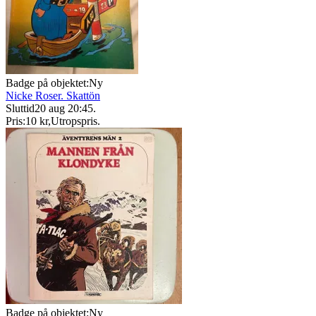
Badge på objektet:
Ny
Nicke Roser. Skattön
Sluttid
20 aug 20:45
.
Pris:
10 kr
,
Utropspris
.
Badge på objektet:
Ny