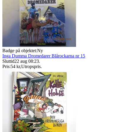
Badge på objektet:
Ny
Inga Dumma Dromedarer Blårockarna nr 15
Sluttid
22 aug 08:23
.
Pris:
54 kr
,
Utropspris
.