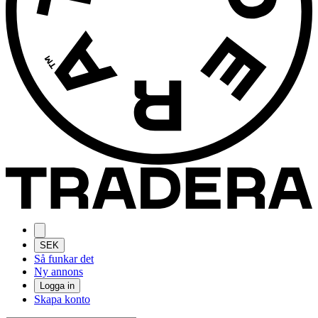
SEK
Så funkar det
Ny annons
Logga in
Skapa konto