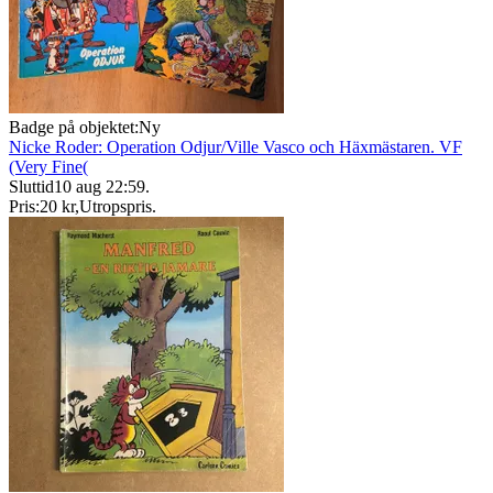
Badge på objektet:
Ny
Nicke Roder: Operation Odjur/Ville Vasco och Häxmästaren. VF
(Very Fine(
Sluttid
10 aug 22:59
.
Pris:
20 kr
,
Utropspris
.