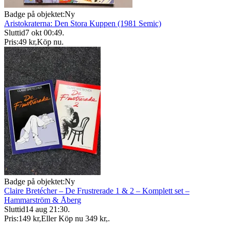
Badge på objektet:
Ny
Aristokraterna: Den Stora Kuppen (1981 Semic)
Sluttid
7 okt 00:49
.
Pris:
49 kr
,
Köp nu
.
Badge på objektet:
Ny
Claire Bretécher – De Frustrerade 1 & 2 – Komplett set –
Hammarström & Åberg
Sluttid
14 aug 21:30
.
Pris:
149 kr
,
Eller Köp nu
349 kr
,
.