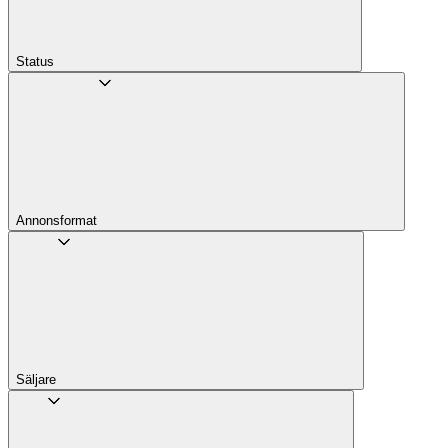
Status
Annons­format
Säljare