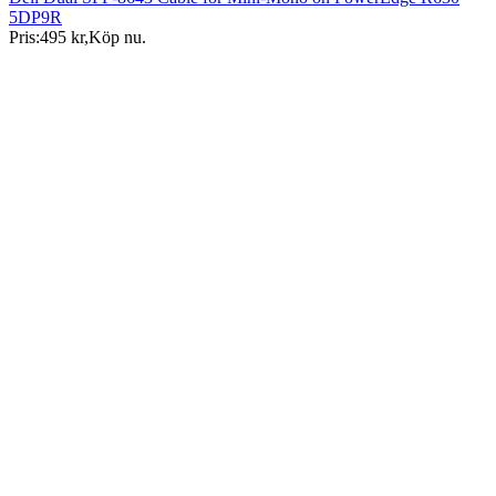
5DP9R
Pris:
495 kr
,
Köp nu
.