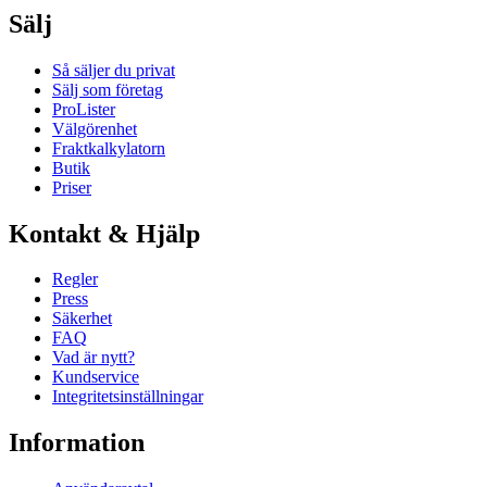
Sälj
Så säljer du privat
Sälj som företag
ProLister
Välgörenhet
Fraktkalkylatorn
Butik
Priser
Kontakt & Hjälp
Regler
Press
Säkerhet
FAQ
Vad är nytt?
Kundservice
Integritetsinställningar
Information