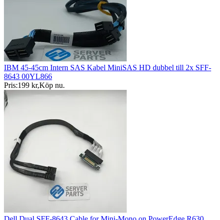
IBM 45-45cm Intern SAS Kabel MiniSAS HD dubbel till 2x SFF-
8643 00YL866
Pris:
199 kr
,
Köp nu
.
Dell Dual SFF-8643 Cable for Mini-Mono on PowerEdge R630