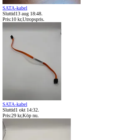
SATA-kabel
Sluttid
13 aug 18:48
.
Pris:
10 kr
,
Utropspris
.
SATA-kabel
Sluttid
1 okt 14:32
.
Pris:
29 kr
,
Köp nu
.