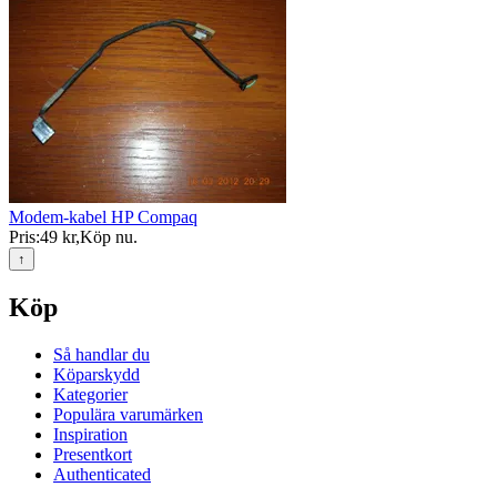
Modem-kabel HP Compaq
Pris:
49 kr
,
Köp nu
.
↑
Köp
Så handlar du
Köparskydd
Kategorier
Populära varumärken
Inspiration
Presentkort
Authenticated