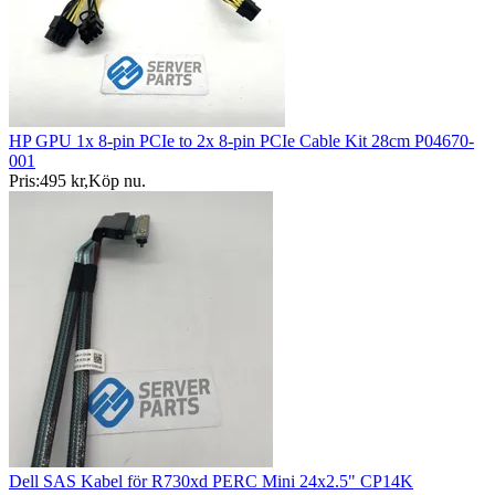
HP GPU 1x 8-pin PCIe to 2x 8-pin PCIe Cable Kit 28cm P04670-
001
Pris:
495 kr
,
Köp nu
.
Dell SAS Kabel för R730xd PERC Mini 24x2.5" CP14K