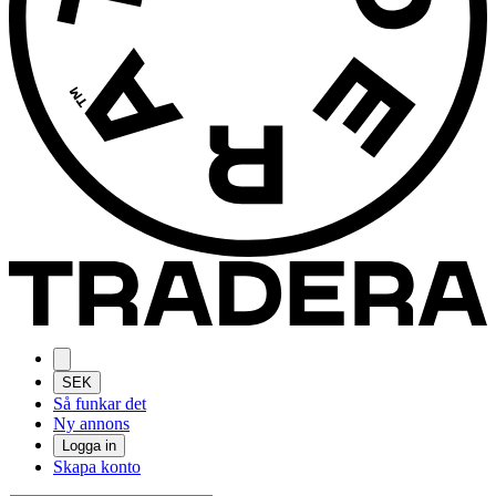
SEK
Så funkar det
Ny annons
Logga in
Skapa konto