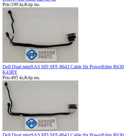
Pris:
199 kr
,
Köp nu
.
Dell Dual miniSAS HD SFF-8643 Cable för PowerEdge R630
K43RY
Pris:
495 kr
,
Köp nu
.
Dell Dual miniSAS HD SFF-8643 Cable för PowerEdge R630