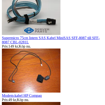
Supermicro 75cm Intern SAS Kabel MiniSAS SFF-8087 till SFF-
8087 CBL-0281L
Pris:
149 kr
,
Köp nu
.
Modem-kabel HP Compaq
Pris:
49 kr
,
Köp nu
.