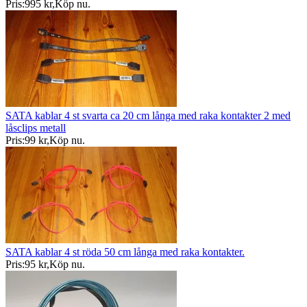
Pris:
995 kr
,
Köp nu
.
SATA kablar 4 st svarta ca 20 cm långa med raka kontakter 2 med
låsclips metall
Pris:
99 kr
,
Köp nu
.
SATA kablar 4 st röda 50 cm långa med raka kontakter.
Pris:
95 kr
,
Köp nu
.