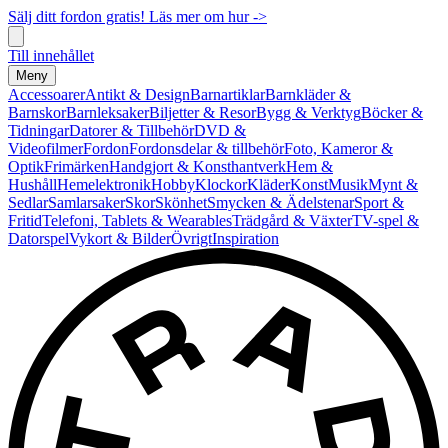
Sälj ditt fordon gratis! Läs mer om hur ->
Till innehållet
Meny
Accessoarer
Antikt & Design
Barnartiklar
Barnkläder &
Barnskor
Barnleksaker
Biljetter & Resor
Bygg & Verktyg
Böcker &
Tidningar
Datorer & Tillbehör
DVD &
Videofilmer
Fordon
Fordonsdelar & tillbehör
Foto, Kameror &
Optik
Frimärken
Handgjort & Konsthantverk
Hem &
Hushåll
Hemelektronik
Hobby
Klockor
Kläder
Konst
Musik
Mynt &
Sedlar
Samlarsaker
Skor
Skönhet
Smycken & Ädelstenar
Sport &
Fritid
Telefoni, Tablets & Wearables
Trädgård & Växter
TV-spel &
Datorspel
Vykort & Bilder
Övrigt
Inspiration