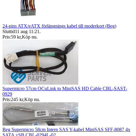
24-pins ATX/eATX förlängnings kabel till moderkort (Beg)
Sluttid
11 aug 11:21
.
Pris:
59 kr
,
Köp nu
.
Supermicro 57cm OCuLink to MiniSAS HD Cable CBL-SAST-
0929
Pris:
245 kr
,
Köp nu
.
Beg Supermicro 58cm Intern SAS Y-kabel MiniSAS SFF-8087 4x
SATA +SB CBL-0294L-02