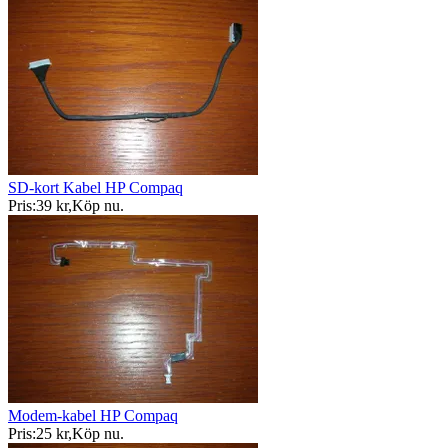
SD-kort Kabel HP Compaq
Pris:
39 kr
,
Köp nu
.
Modem-kabel HP Compaq
Pris:
25 kr
,
Köp nu
.