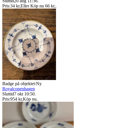
Sluttid
20 aug 11:36
.
Pris:
34 kr
,
Eller Köp nu
66 kr
,
.
Badge på objektet:
Ny
Royalcopenhagen
Sluttid
7 okt 10:50
.
Pris:
954 kr
,
Köp nu
.