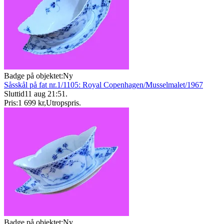
Badge på objektet:
Ny
Såsskål på fat nr.1/1105: Royal Copenhagen/Musselmalet/1967
Sluttid
11 aug 21:51
.
Pris:
1 699 kr
,
Utropspris
.
Badge på objektet:
Ny