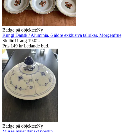
Badge på objektet:
Ny
Kungl Dansk / Aluminia, 6 äldre exklusiva tallrikar, Morgenfrue
Sluttid
11 aug 19:05
.
Pris:
149 kr
,
Ledande bud
.
Badge på objektet:
Ny
Musselmalet danskt porslin.