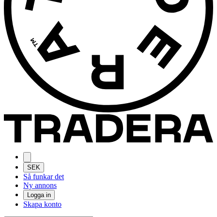
SEK
Så funkar det
Ny annons
Logga in
Skapa konto