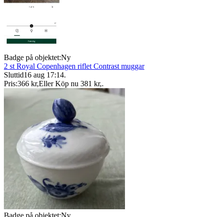
Badge på objektet:
Ny
2 st Royal Copenhagen riflet Contrast muggar
Sluttid
16 aug 17:14
.
Pris:
366 kr
,
Eller Köp nu
381 kr
,
.
Badge på objektet:
Ny