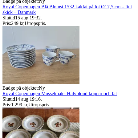
Badge på objektet:
Ny
Royal Copenhagen Blå Blomst 1532 kakfat på fot Ø17,5 cm – fint
skick – Danmark
Sluttid
15 aug 19:32
.
Pris:
249 kr
,
Utropspris
.
Badge på objektet:
Ny
Royal Copenhagen Musselmalet Halvblond koppar och fat
Sluttid
14 aug 19:16
.
Pris:
1 299 kr
,
Utropspris
.