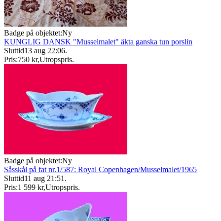
Badge på objektet:
Ny
KUNGLIG DANSK "Musselmalet" äkta ganska tun porslin
Sluttid
13 aug 22:06
.
Pris:
750 kr
,
Utropspris
.
Badge på objektet:
Ny
Såsskål på fat nr.1/587: Royal Copenhagen/Musselmalet/1965
Sluttid
11 aug 21:51
.
Pris:
1 599 kr
,
Utropspris
.