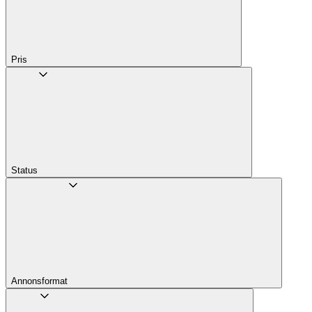
Pris
Status
Annons­format