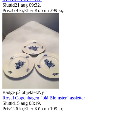
Sluttid
21 aug 09:32
.
Pris:
379 kr
,
Eller Köp nu
399 kr
,
.
Badge på objektet:
Ny
Royal Copenhagen "blå Blomster" assietter
Sluttid
15 aug 08:19
.
Pris:
126 kr
,
Eller Köp nu
199 kr
,
.