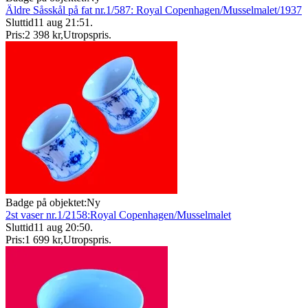
Äldre Såsskål på fat nr.1/587: Royal Copenhagen/Musselmalet/1937
Sluttid
11 aug 21:51
.
Pris:
2 398 kr
,
Utropspris
.
Badge på objektet:
Ny
2st vaser nr.1/2158:Royal Copenhagen/Musselmalet
Sluttid
11 aug 20:50
.
Pris:
1 699 kr
,
Utropspris
.