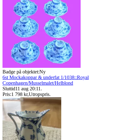
Badge på objektet:
Ny
6st Mockakoppar & underfat 1/1038::Royal
Copenhagen/Musselmalet/Helblond
Sluttid
11 aug 20:11
.
Pris:
1 798 kr
,
Utropspris
.