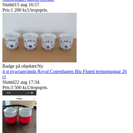
Sluttid
15 aug 16:57
.
Pris:
1 200 kr
,
Utropspris
.
Badge på objektet:
Ny
4 st nya/oanvända Royal Copenhagen Blu Fluted termomuggar 26
cl
Sluttid
22 aug 17:34
.
Pris:
3 500 kr
,
Utropspris
.