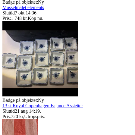
Badge på objektet:
Ny
Musselmalet elements
Sluttid
7 okt 14:36
.
Pris:
1 748 kr
,
Köp nu
.
Badge på objektet:
Ny
13 st Royal Copenhagen Fajance Assietter
Sluttid
21 aug 14:19
.
Pris:
720 kr
,
Utropspris
.