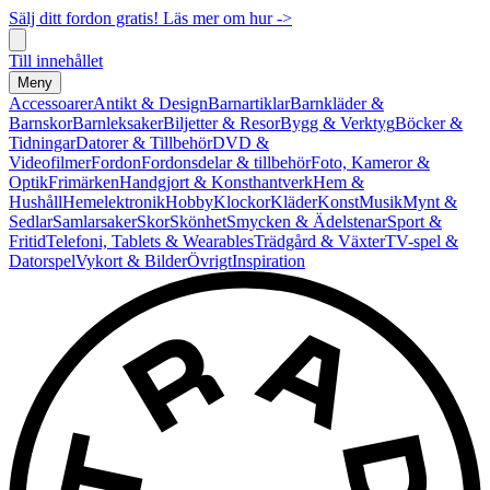
Sälj ditt fordon gratis! Läs mer om hur ->
Till innehållet
Meny
Accessoarer
Antikt & Design
Barnartiklar
Barnkläder &
Barnskor
Barnleksaker
Biljetter & Resor
Bygg & Verktyg
Böcker &
Tidningar
Datorer & Tillbehör
DVD &
Videofilmer
Fordon
Fordonsdelar & tillbehör
Foto, Kameror &
Optik
Frimärken
Handgjort & Konsthantverk
Hem &
Hushåll
Hemelektronik
Hobby
Klockor
Kläder
Konst
Musik
Mynt &
Sedlar
Samlarsaker
Skor
Skönhet
Smycken & Ädelstenar
Sport &
Fritid
Telefoni, Tablets & Wearables
Trädgård & Växter
TV-spel &
Datorspel
Vykort & Bilder
Övrigt
Inspiration