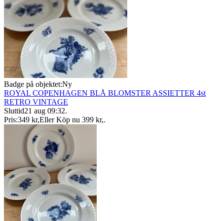
Badge på objektet:
Ny
ROYAL COPENHAGEN BLÅ BLOMSTER ASSIETTER 4st
RETRO VINTAGE
Sluttid
21 aug 09:32
.
Pris:
349 kr
,
Eller Köp nu
399 kr
,
.