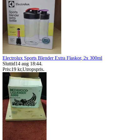
Electrolux Sports Blender Extra Flaskor, 2x 300ml
Sluttid
14 aug 18:44
.
Pris:
19 kr
,
Utropspris
.