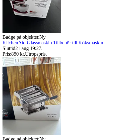
Badge på objektet:
Ny
KitchenAid Glassmaskin Tillbehör till Köksmaskin
Sluttid
21 aug 19:27
.
Pris:
850 kr
,
Utropspris
.
Badge på objektet:
Ny