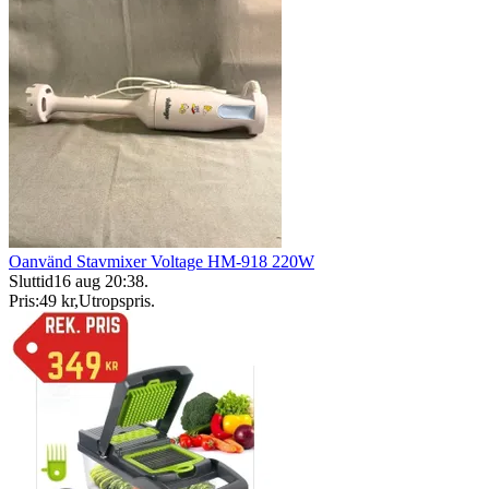
Oanvänd Stavmixer Voltage HM-918 220W
Sluttid
16 aug 20:38
.
Pris:
49 kr
,
Utropspris
.