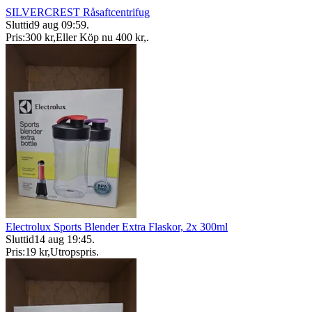
SILVERCREST Råsaftcentrifug
Sluttid
9 aug 09:59
.
Pris:
300 kr
,
Eller Köp nu
400 kr
,
.
Electrolux Sports Blender Extra Flaskor, 2x 300ml
Sluttid
14 aug 19:45
.
Pris:
19 kr
,
Utropspris
.