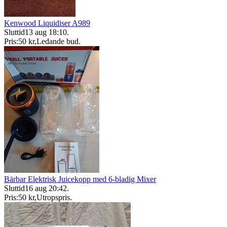
Kenwood Liquidiser A989
Sluttid
13 aug 18:10
.
Pris:
50 kr
,
Ledande bud
.
Bärbar Elektrisk Juicekopp med 6-bladig Mixer
Sluttid
16 aug 20:42
.
Pris:
50 kr
,
Utropspris
.