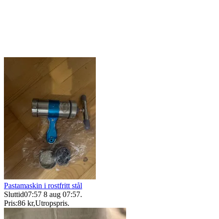
Pastamaskin i rostfritt stål
Sluttid
07:57
8 aug 07:57
.
Pris:
86 kr
,
Utropspris
.