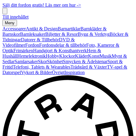
Sälj ditt fordon gratis! Läs mer om hur ->
Till innehållet
Meny
Accessoarer
Antikt & Design
Barnartiklar
Barnkläder &
Barnskor
Barnleksaker
Biljetter & Resor
Bygg & Verktyg
Böcker &
Tidningar
Datorer & Tillbehör
DVD &
Videofilmer
Fordon
Fordonsdelar & tillbehör
Foto, Kameror &
Optik
Frimärken
Handgjort & Konsthantverk
Hem &
Hushåll
Hemelektronik
Hobby
Klockor
Kläder
Konst
Musik
Mynt &
Sedlar
Samlarsaker
Skor
Skönhet
Smycken & Ädelstenar
Sport &
Fritid
Telefoni, Tablets & Wearables
Trädgård & Växter
TV-spel &
Datorspel
Vykort & Bilder
Övrigt
Inspiration