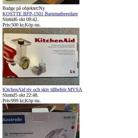
Badge på objektet:
Ny
KOSTTE BFP-1501 Barnmatberedare
Sluttid
6 okt 08:42
.
Pris:
500 kr
,
Köp nu
.
KitchenAid riv och skiv tillbehör MVSA
Sluttid
5 okt 22:48
.
Pris:
999 kr
,
Köp nu
.