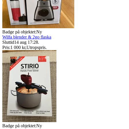
Badge på objektet:
Ny
Wilfa blender & 2go flaska
Sluttid
14 aug 17:28
.
Pris:
1 000 kr
,
Utropspris
.
Badge på objektet:
Ny