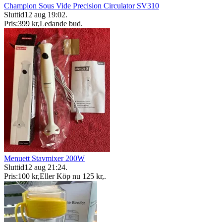
Champion Sous Vide Precision Circulator SV310
Sluttid
12 aug 19:02
.
Pris:
399 kr
,
Ledande bud
.
Menuett Stavmixer 200W
Sluttid
12 aug 21:24
.
Pris:
100 kr
,
Eller Köp nu
125 kr
,
.