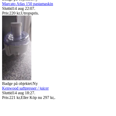
Marcato Atlas 150 pastamaskin
Sluttid
14 aug 22:07
.
Pris:
220 kr
,
Utropspris
.
Badge på objektet:
Ny
Kenwood saftpresser / juicer
Sluttid
14 aug 18:27
.
Pris:
221 kr
,
Eller Köp nu
297 kr
,
.