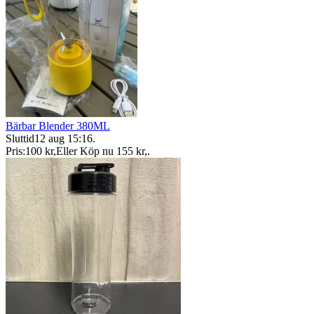
Bärbar Blender 380ML
Sluttid
12 aug 15:16
.
Pris:
100 kr
,
Eller Köp nu
155 kr
,
.