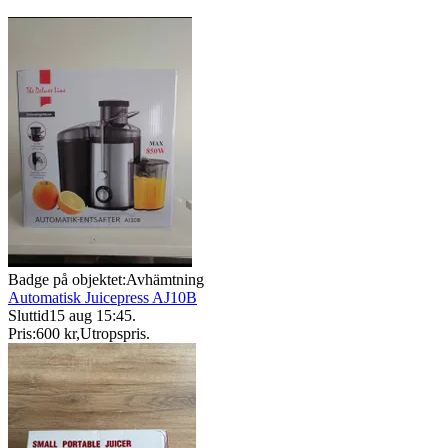
Badge på objektet:
Avhämtning
Automatisk Juicepress AJ10B
Sluttid
15 aug 15:45
.
Pris:
600 kr
,
Utropspris
.