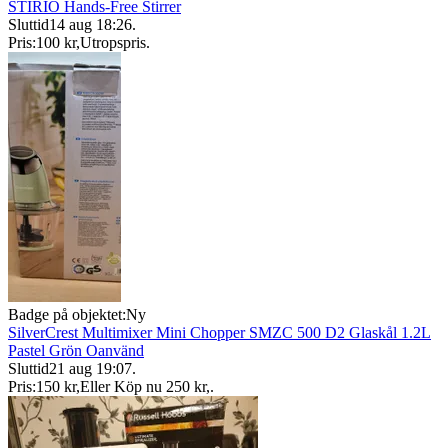
STIRIO Hands-Free Stirrer
Sluttid
14 aug 18:26
.
Pris:
100 kr
,
Utropspris
.
Badge på objektet:
Ny
SilverCrest Multimixer Mini Chopper SMZC 500 D2 Glaskål 1.2L
Pastel Grön Oanvänd
Sluttid
21 aug 19:07
.
Pris:
150 kr
,
Eller Köp nu
250 kr
,
.