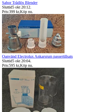
Sabor Trådlös Blender
Sluttid
5 okt 20:12
.
Pris:
399 kr
,
Köp nu
.
Oanvänd Electrolux Ankarsrum passertillsats
Sluttid
5 okt 20:04
.
Pris:
595 kr
,
Köp nu
.