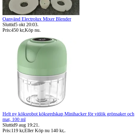
Oanvänd Electrolux Mixer Blender
Sluttid
5 okt 20:03
.
Pris:
450 kr
,
Köp nu
.
Helt ny köksrobot köksredskap Minihacker för vitlök grönsaker och
mat, 100 ml
Sluttid
9 aug 19:21
.
Pris:
119 kr
,
Eller Köp nu
140 kr
,
.