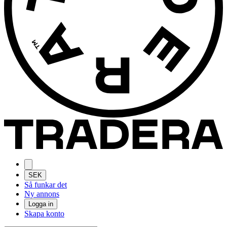
SEK
Så funkar det
Ny annons
Logga in
Skapa konto