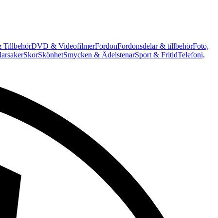
 Tillbehör
DVD & Videofilmer
Fordon
Fordonsdelar & tillbehör
Foto,
arsaker
Skor
Skönhet
Smycken & Ädelstenar
Sport & Fritid
Telefoni,