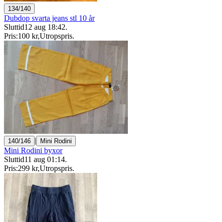
134/140
Dubdop svarta jeans stl 10 år
Sluttid
12 aug 18:42
.
Pris:
100 kr
,
Utropspris
.
|
140/146
Mini Rodini
Mini Rodini byxor
Sluttid
11 aug 01:14
.
Pris:
299 kr
,
Utropspris
.