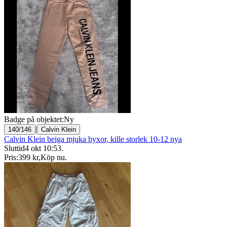
Badge på objektet:
Ny
|
140/146
Calvin Klein
Calvin Klein beiga mjuka byxor, kille storlek 10-12 nya
Sluttid
4 okt 10:53
.
Pris:
399 kr
,
Köp nu
.