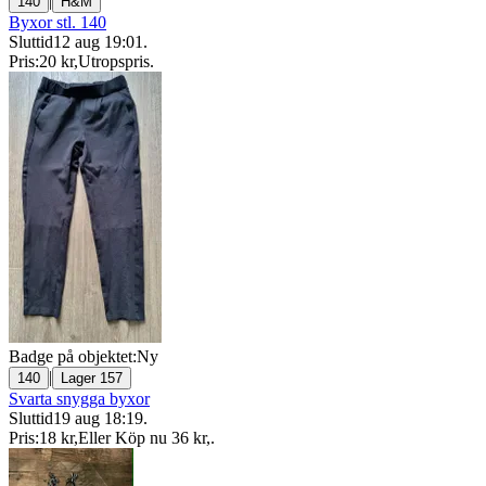
|
140
H&M
Byxor stl. 140
Sluttid
12 aug 19:01
.
Pris:
20 kr
,
Utropspris
.
Badge på objektet:
Ny
|
140
Lager 157
Svarta snygga byxor
Sluttid
19 aug 18:19
.
Pris:
18 kr
,
Eller Köp nu
36 kr
,
.