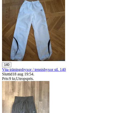
140
Vita träningsbyxor / tennisbyxor stl. 140
Sluttid
18 aug 19:54
.
Pris:
9 kr
,
Utropspris
.