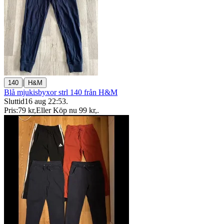
|
140
H&M
Blå mjukisbyxor strl 140 från H&M
Sluttid
16 aug 22:53
.
Pris:
79 kr
,
Eller Köp nu
99 kr
,
.