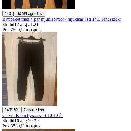
|
140
H&M/Lager 157
Byxpaket med 4 par mjukisbyxor / mjukisar i stl 140. Fint skick!
Sluttid
12 aug 21:21
.
Pris:
75 kr
,
Utropspris
.
|
140/152
Calvin Klein
Calvin Klein byxa svart 10-12 år
Sluttid
16 aug 20:39
.
Pris:
35 kr
,
Utropspris
.