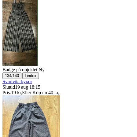
Badge på objektet:
Ny
|
134/140
Lindex
Svartvita byxor
Sluttid
19 aug 18:15
.
Pris:
19 kr
,
Eller Köp nu
40 kr
,
.