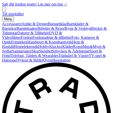
Sälj ditt fordon gratis! Läs mer om hur ->
Till innehållet
Meny
Accessoarer
Antikt & Design
Barnartiklar
Barnkläder &
Barnskor
Barnleksaker
Biljetter & Resor
Bygg & Verktyg
Böcker &
Tidningar
Datorer & Tillbehör
DVD &
Videofilmer
Fordon
Fordonsdelar & tillbehör
Foto, Kameror &
Optik
Frimärken
Handgjort & Konsthantverk
Hem &
Hushåll
Hemelektronik
Hobby
Klockor
Kläder
Konst
Musik
Mynt &
Sedlar
Samlarsaker
Skor
Skönhet
Smycken & Ädelstenar
Sport &
Fritid
Telefoni, Tablets & Wearables
Trädgård & Växter
TV-spel &
Datorspel
Vykort & Bilder
Övrigt
Inspiration