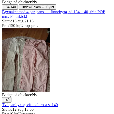
Badge på objektet:
Ny
|
134/140
Lindex/Polarn O. Pyret
Byxpaket med 4 par jeans + 1 linnebyxa, stl 134+140, från POP
mm. Fint skick!
Sluttid
13 aug 21:13
.
Pris:
150 kr
,
Utropspris
.
Badge på objektet:
Ny
140
Två par byxor, vita och rosa st.140
Sluttid
12 aug 13:50
.
Pris:
10 kr
,
Utropspris
.