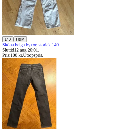
|
140
H&M
Sköna beiga byxor, storlek 140
Sluttid
12 aug 20:01
.
Pris:
100 kr
,
Utropspris
.