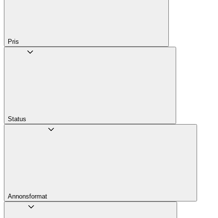
Pris
Status
Annons­format