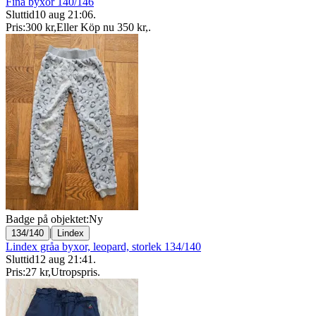
Fina byxor 140/146
Sluttid
10 aug 21:06
.
Pris:
300 kr
,
Eller Köp nu
350 kr
,
.
Badge på objektet:
Ny
|
134/140
Lindex
Lindex gråa byxor, leopard, storlek 134/140
Sluttid
12 aug 21:41
.
Pris:
27 kr
,
Utropspris
.