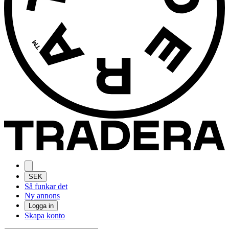
SEK
Så funkar det
Ny annons
Logga in
Skapa konto