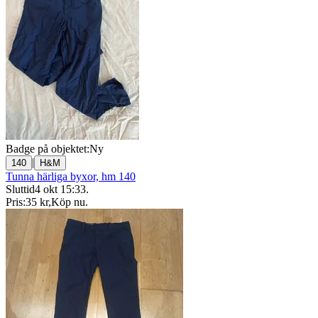
Badge på objektet:
Ny
|
140
H&M
Tunna härliga byxor, hm 140
Sluttid
4 okt 15:33
.
Pris:
35 kr
,
Köp nu
.