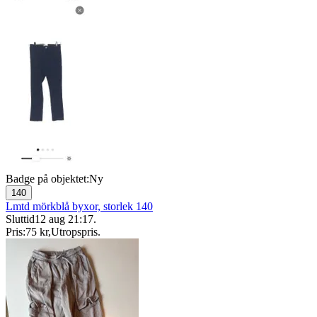
Badge på objektet:
Ny
140
Lmtd mörkblå byxor, storlek 140
Sluttid
12 aug 21:17
.
Pris:
75 kr
,
Utropspris
.