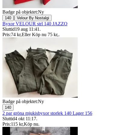
Badge på objektet:
Ny
|
140
Velour By Nostalgi
Byxor VELOUR strl 140 JAZZO
Sluttid
19 aug 11:41
.
Pris:
74 kr
,
Eller Köp nu
75 kr
,
.
Badge på objektet:
Ny
140
2 par gröna mjukisbyxor storlek 140 Lager 156
Sluttid
4 okt 11:17
.
Pris:
115 kr
,
Köp nu
.