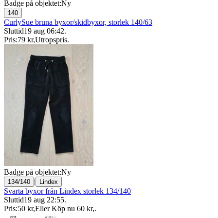
Badge på objektet:
Ny
140
CurlySue bruna byxor/skidbyxor, storlek 140/63
Sluttid
19 aug 06:42
.
Pris:
79 kr
,
Utropspris
.
Badge på objektet:
Ny
|
134/140
Lindex
Svarta byxor från Lindex storlek 134/140
Sluttid
19 aug 22:55
.
Pris:
50 kr
,
Eller Köp nu
60 kr
,
.