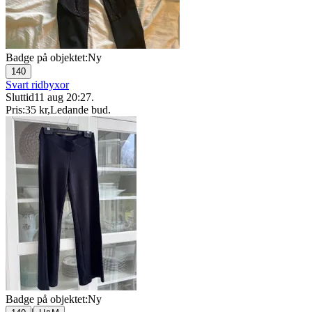
Badge på objektet:
Ny
140
Svart ridbyxor
Sluttid
11 aug 20:27
.
Pris:
35 kr
,
Ledande bud
.
Badge på objektet:
Ny