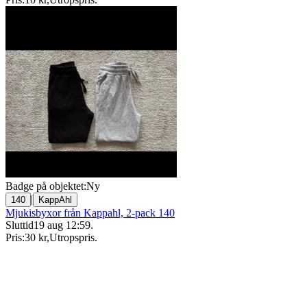
Badge på objektet:
Ny
|
140
KappAhl
Mjukisbyxor från Kappahl, 2-pack 140
Sluttid
19 aug 12:59
.
Pris:
30 kr
,
Utropspris
.