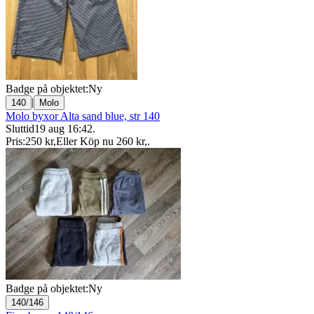
Badge på objektet:
Ny
|
140
Molo
Molo byxor Alta sand blue, str 140
Sluttid
19 aug 16:42
.
Pris:
250 kr
,
Eller Köp nu
260 kr
,
.
Badge på objektet:
Ny
140/146