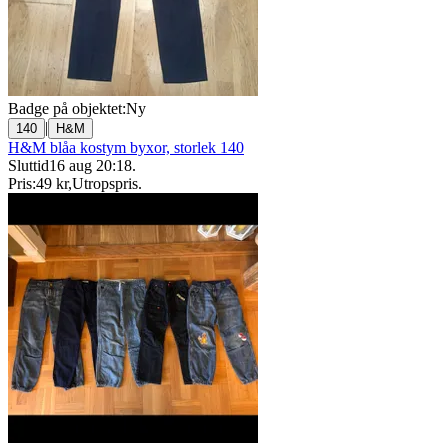
Badge på objektet:
Ny
|
140
H&M
H&M blåa kostym byxor, storlek 140
Sluttid
16 aug 20:18
.
Pris:
49 kr
,
Utropspris
.