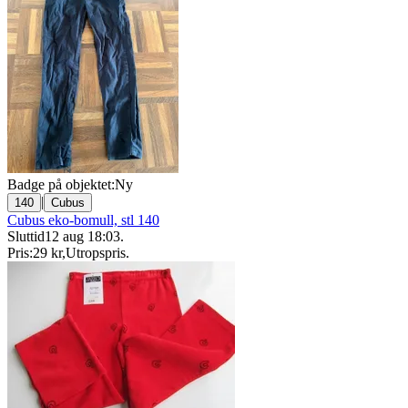
Badge på objektet:
Ny
|
140
Cubus
Cubus eko-bomull, stl 140
Sluttid
12 aug 18:03
.
Pris:
29 kr
,
Utropspris
.