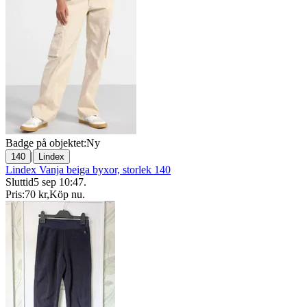
Badge på objektet:
Ny
|
140
Lindex
Lindex Vanja beiga byxor, storlek 140
Sluttid
5 sep 10:47
.
Pris:
70 kr
,
Köp nu
.