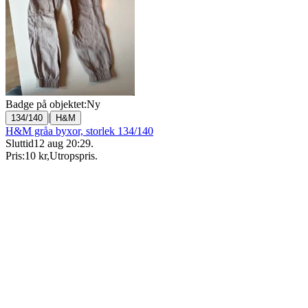
Badge på objektet:
Ny
|
134/140
H&M
H&M gråa byxor, storlek 134/140
Sluttid
12 aug 20:29
.
Pris:
10 kr
,
Utropspris
.