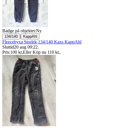
Badge på objektet:
Ny
|
134/140
KappAhl
Fleecebyxa Storlek 134/140 Kaxs KappAhl
Sluttid
20 aug 09:22
.
Pris:
100 kr
,
Eller Köp nu
110 kr
,
.