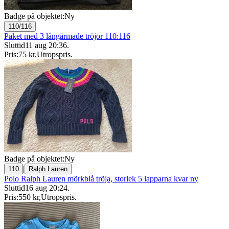
Badge på objektet:
Ny
110/116
Paket med 3 långärmade tröjor 110:116
Sluttid
11 aug 20:36
.
Pris:
75 kr
,
Utropspris
.
Badge på objektet:
Ny
|
110
Ralph Lauren
Polo Ralph Lauren mörkblå tröja, storlek 5 lapparna kvar ny
Sluttid
16 aug 20:24
.
Pris:
550 kr
,
Utropspris
.