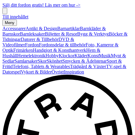
Sälj ditt fordon gratis! Läs mer om hur ->
Till innehållet
Meny
Accessoarer
Antikt & Design
Barnartiklar
Barnkläder &
Barnskor
Barnleksaker
Biljetter & Resor
Bygg & Verktyg
Böcker &
Tidningar
Datorer & Tillbehör
DVD &
Videofilmer
Fordon
Fordonsdelar & tillbehör
Foto, Kameror &
Optik
Frimärken
Handgjort & Konsthantverk
Hem &
Hushåll
Hemelektronik
Hobby
Klockor
Kläder
Konst
Musik
Mynt &
Sedlar
Samlarsaker
Skor
Skönhet
Smycken & Ädelstenar
Sport &
Fritid
Telefoni, Tablets & Wearables
Trädgård & Växter
TV-spel &
Datorspel
Vykort & Bilder
Övrigt
Inspiration