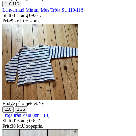
110/116
Långärmad Mimmi Mus Tröja Stl 110/116
Sluttid
18 aug 09:01
.
Pris:
9 kr
,
Utropspris
.
Badge på objektet:
Ny
|
110
Zara
Tröja från Zara (strl 110)
Sluttid
16 aug 08:27
.
Pris:
30 kr
,
Utropspris
.