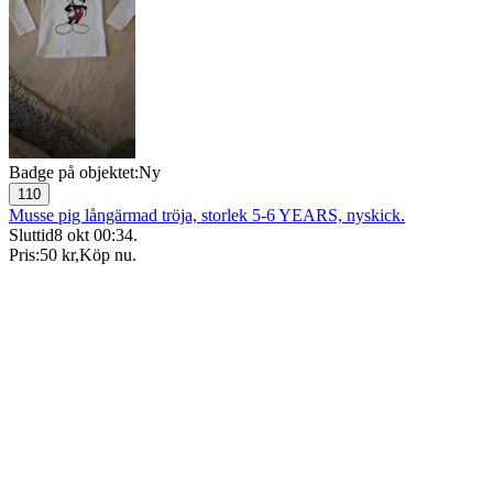
Badge på objektet:
Ny
110
Musse pig långärmad tröja, storlek 5-6 YEARS, nyskick.
Sluttid
8 okt 00:34
.
Pris:
50 kr
,
Köp nu
.