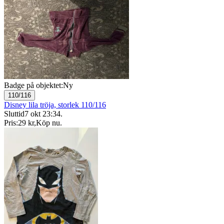
Badge på objektet:
Ny
110/116
Disney lila tröja, storlek 110/116
Sluttid
7 okt 23:34
.
Pris:
29 kr
,
Köp nu
.