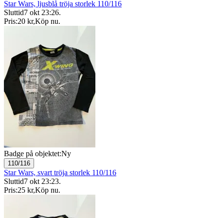
Star Wars, ljusblå tröja storlek 110/116
Sluttid
7 okt 23:26
.
Pris:
20 kr
,
Köp nu
.
Badge på objektet:
Ny
110/116
Star Wars, svart tröja storlek 110/116
Sluttid
7 okt 23:23
.
Pris:
25 kr
,
Köp nu
.