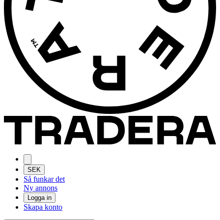
SEK
Så funkar det
Ny annons
Logga in
Skapa konto