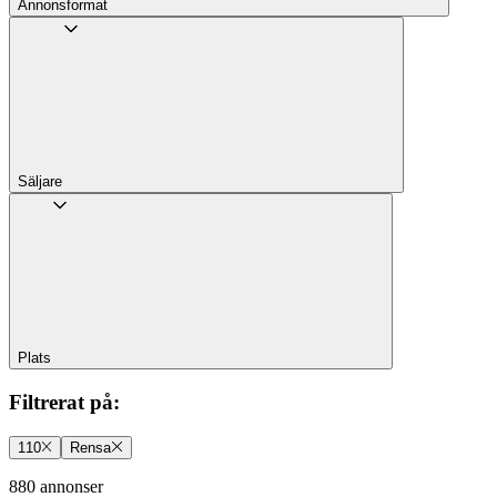
Annons­format
Säljare
Plats
Filtrerat på
:
110
Rensa
880 annonser