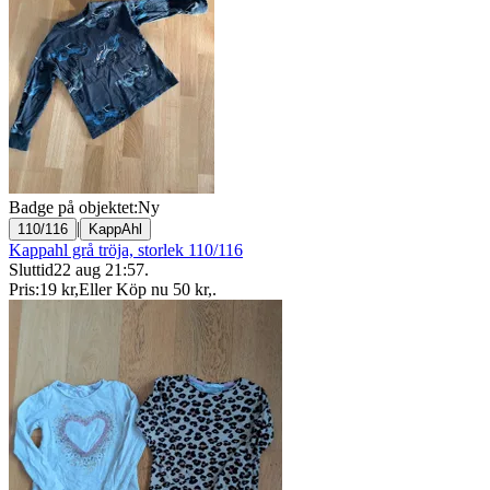
Badge på objektet:
Ny
|
110/116
KappAhl
Kappahl grå tröja, storlek 110/116
Sluttid
22 aug 21:57
.
Pris:
19 kr
,
Eller Köp nu
50 kr
,
.