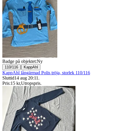
Badge på objektet:
Ny
|
110/116
KappAhl
KappAhl långärmad Polis tröja, storlek 110/116
Sluttid
14 aug 20:11
.
Pris:
15 kr
,
Utropspris
.