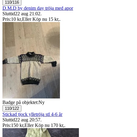
110/116
D.M.D by denim day tröja med apor
Sluttid
22 aug 21:02
.
Pris:
10 kr
,
Eller Köp nu
15 kr
,
.
Badge på objektet:
Ny
110/122
Stickad tjock ylletröja stl 4-6 år
Sluttid
22 aug 20:57
.
Pris:
150 kr
,
Eller Köp nu
170 kr
,
.