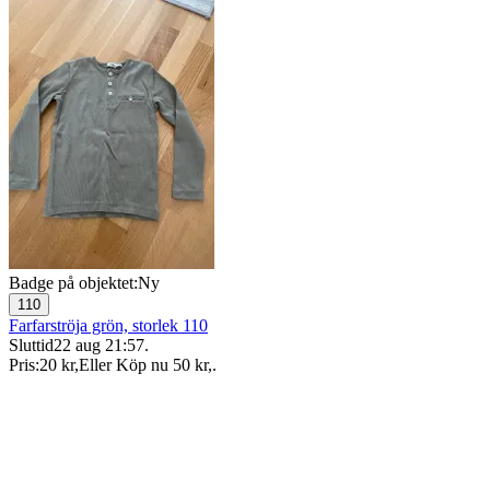
Badge på objektet:
Ny
110
Farfarströja grön, storlek 110
Sluttid
22 aug 21:57
.
Pris:
20 kr
,
Eller Köp nu
50 kr
,
.