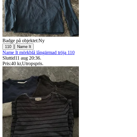
Badge på objektet:
Ny
|
110
Name It
Name It mörkblå långärmad tröja 110
Sluttid
11 aug 20:36
.
Pris:
40 kr
,
Utropspris
.