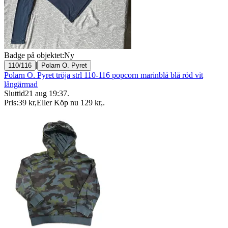
Badge på objektet:
Ny
|
110/116
Polarn O. Pyret
Polarn O. Pyret tröja strl 110-116 popcorn marinblå blå röd vit
långärmad
Sluttid
21 aug 19:37
.
Pris:
39 kr
,
Eller Köp nu
129 kr
,
.