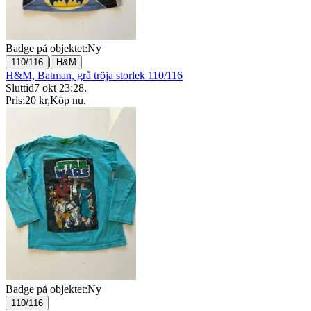
Badge på objektet:
Ny
|
110/116
H&M
H&M, Batman, grå tröja storlek 110/116
Sluttid
7 okt 23:28
.
Pris:
20 kr
,
Köp nu
.
Badge på objektet:
Ny
110/116