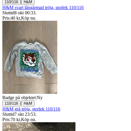
|
110/116
H&M
H&M svart långärmad tröja, storlek 110/116
Sluttid
8 okt 00:33
.
Pris:
40 kr
,
Köp nu
.
Badge på objektet:
Ny
|
110/116
H&M
H&M grå tröja, storlek 110/116
Sluttid
7 okt 23:53
.
Pris:
70 kr
,
Köp nu
.