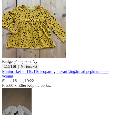
Badge på objektet:
Ny
|
110/116
Minimarket
Minimarket stl 110/116 leopard gul svart långärmad peplmumtopp
volang
Sluttid
16 aug 19:22
.
Pris:
60 kr
,
Eller Köp nu
65 kr
,
.