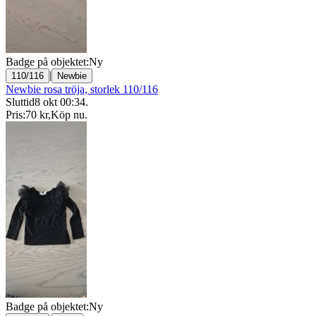
Badge på objektet:
Ny
|
110/116
Newbie
Newbie rosa tröja, storlek 110/116
Sluttid
8 okt 00:34
.
Pris:
70 kr
,
Köp nu
.
Badge på objektet:
Ny