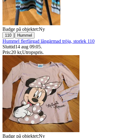
Badge på objektet:
Ny
|
110
Hummel
Hummel flerfärgad långärmad tröja, storlek 110
Sluttid
14 aug 09:05
.
Pris:
20 kr
,
Utropspris
.
Badge på objektet:
Ny