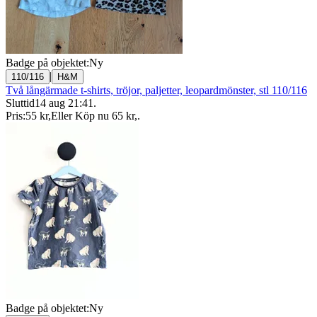
Badge på objektet:
Ny
|
110/116
H&M
Två långärmade t-shirts, tröjor, paljetter, leopardmönster, stl 110/116
Sluttid
14 aug 21:41
.
Pris:
55 kr
,
Eller Köp nu
65 kr
,
.
Badge på objektet:
Ny