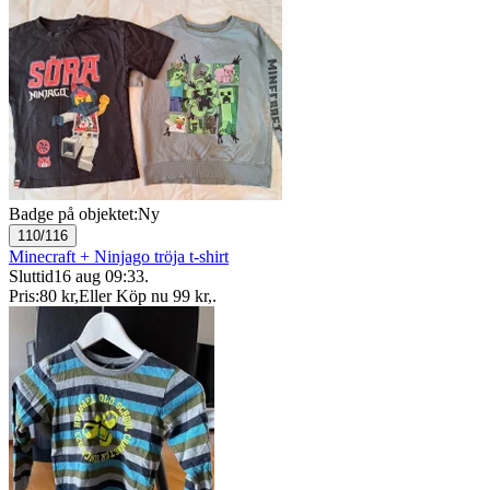
Badge på objektet:
Ny
110/116
Minecraft + Ninjago tröja t-shirt
Sluttid
16 aug 09:33
.
Pris:
80 kr
,
Eller Köp nu
99 kr
,
.