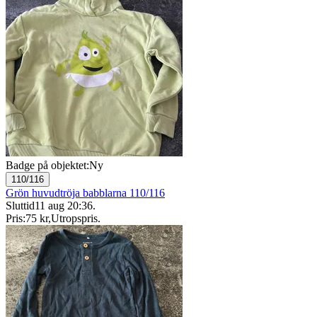
Badge på objektet:
Ny
110/116
Grön huvudtröja babblarna 110/116
Sluttid
11 aug 20:36
.
Pris:
75 kr
,
Utropspris
.