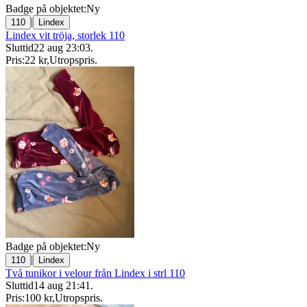
Badge på objektet:
Ny
|
110
Lindex
Lindex vit tröja, storlek 110
Sluttid
22 aug 23:03
.
Pris:
22 kr
,
Utropspris
.
Badge på objektet:
Ny
|
110
Lindex
Två tunikor i velour från Lindex i strl 110
Sluttid
14 aug 21:41
.
Pris:
100 kr
,
Utropspris
.