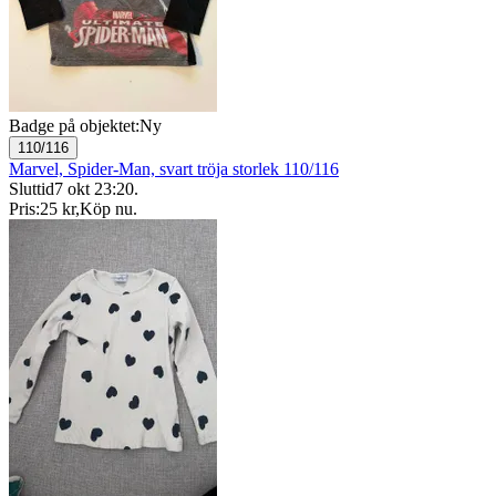
Badge på objektet:
Ny
110/116
Marvel, Spider-Man, svart tröja storlek 110/116
Sluttid
7 okt 23:20
.
Pris:
25 kr
,
Köp nu
.