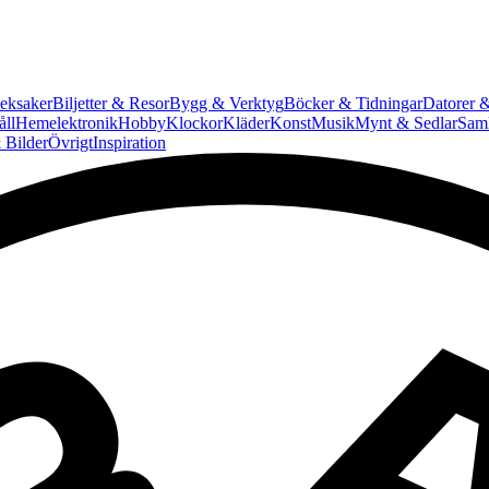
eksaker
Biljetter & Resor
Bygg & Verktyg
Böcker & Tidningar
Datorer &
ll
Hemelektronik
Hobby
Klockor
Kläder
Konst
Musik
Mynt & Sedlar
Saml
 Bilder
Övrigt
Inspiration