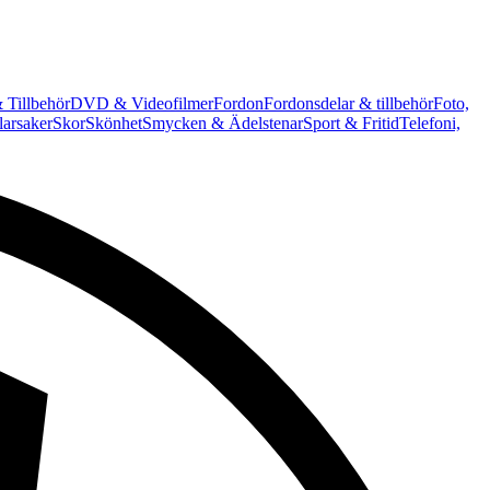
 Tillbehör
DVD & Videofilmer
Fordon
Fordonsdelar & tillbehör
Foto,
arsaker
Skor
Skönhet
Smycken & Ädelstenar
Sport & Fritid
Telefoni,