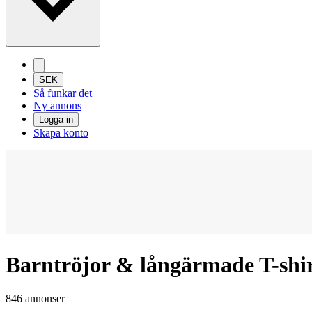
SEK
Så funkar det
Ny annons
Logga in
Skapa konto
Barntröjor & långärmade T-shir
846 annonser