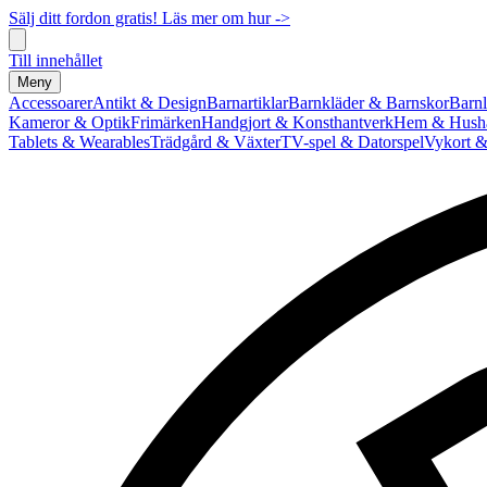
Sälj ditt fordon gratis! Läs mer om hur ->
Till innehållet
Meny
Accessoarer
Antikt & Design
Barnartiklar
Barnkläder & Barnskor
Barnl
Kameror & Optik
Frimärken
Handgjort & Konsthantverk
Hem & Hushå
Tablets & Wearables
Trädgård & Växter
TV-spel & Datorspel
Vykort &