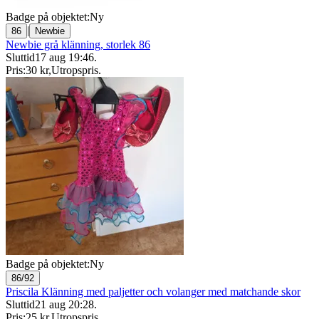
Badge på objektet:
Ny
|
86
Newbie
Newbie grå klänning, storlek 86
Sluttid
17 aug 19:46
.
Pris:
30 kr
,
Utropspris
.
Badge på objektet:
Ny
86/92
Priscila Klänning med paljetter och volanger med matchande skor
Sluttid
21 aug 20:28
.
Pris:
25 kr
,
Utropspris
.