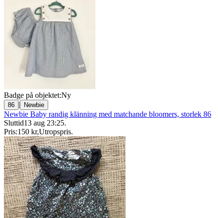
Badge på objektet:
Ny
|
86
Newbie
Newbie Baby randig klänning med matchande bloomers, storlek 86
Sluttid
13 aug 23:25
.
Pris:
150 kr
,
Utropspris
.