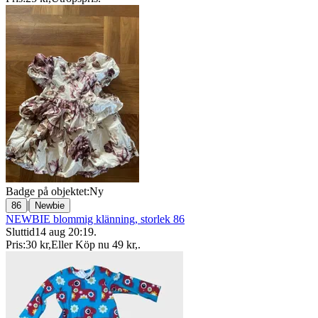
Badge på objektet:
Ny
|
86
Newbie
NEWBIE blommig klänning, storlek 86
Sluttid
14 aug 20:19
.
Pris:
30 kr
,
Eller Köp nu
49 kr
,
.