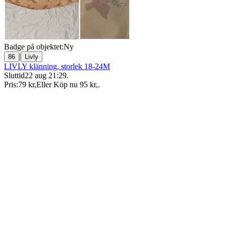
Badge på objektet:
Ny
|
86
Livly
LIVLY klänning, storlek 18-24M
Sluttid
22 aug 21:29
.
Pris:
79 kr
,
Eller Köp nu
95 kr
,
.