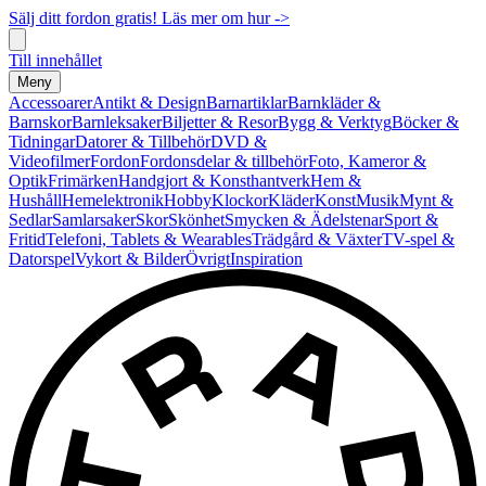
Sälj ditt fordon gratis! Läs mer om hur ->
Till innehållet
Meny
Accessoarer
Antikt & Design
Barnartiklar
Barnkläder &
Barnskor
Barnleksaker
Biljetter & Resor
Bygg & Verktyg
Böcker &
Tidningar
Datorer & Tillbehör
DVD &
Videofilmer
Fordon
Fordonsdelar & tillbehör
Foto, Kameror &
Optik
Frimärken
Handgjort & Konsthantverk
Hem &
Hushåll
Hemelektronik
Hobby
Klockor
Kläder
Konst
Musik
Mynt &
Sedlar
Samlarsaker
Skor
Skönhet
Smycken & Ädelstenar
Sport &
Fritid
Telefoni, Tablets & Wearables
Trädgård & Växter
TV-spel &
Datorspel
Vykort & Bilder
Övrigt
Inspiration