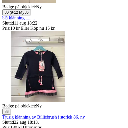
Badge på objektet:
Ny
80 (9-12 M)/86
blå klänning ........
Sluttid
11 aug 18:22
.
Pris:
10 kr
,
Eller Köp nu
15 kr
,
.
Badge på objektet:
Ny
86
Tjusig klänning av Billiebrush i storlek 86, ny
Sluttid
22 aug 18:13
.
Pris:
130 kr
,
Utropspris
.