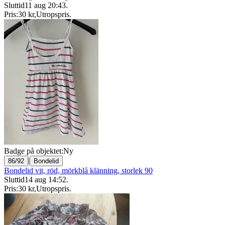
Sluttid
11 aug 20:43
.
Pris:
30 kr
,
Utropspris
.
Badge på objektet:
Ny
|
86/92
Bondelid
Bondelid vit, röd, mörkblå klänning, storlek 90
Sluttid
14 aug 14:52
.
Pris:
30 kr
,
Utropspris
.