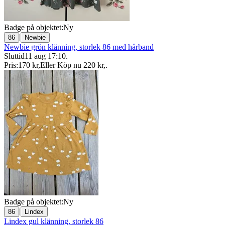
Badge på objektet:
Ny
|
86
Newbie
Newbie grön klänning, storlek 86 med hårband
Sluttid
11 aug 17:10
.
Pris:
170 kr
,
Eller Köp nu
220 kr
,
.
Badge på objektet:
Ny
|
86
Lindex
Lindex gul klänning, storlek 86