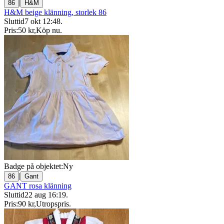
|
86
H&M
H&M beige klänning, storlek 86
Sluttid
7 okt 12:48
.
Pris:
50 kr
,
Köp nu
.
Badge på objektet:
Ny
|
86
Gant
GANT rosa klänning
Sluttid
22 aug 16:19
.
Pris:
90 kr
,
Utropspris
.