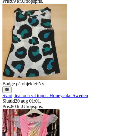
Pris:
69 kr
,
Utropspris
.
Badge på objektet:
Ny
86
Svart, teal och vit topp - Honeycake Sweden
Sluttid
20 aug 01:01
.
Pris:
80 kr
,
Utropspris
.