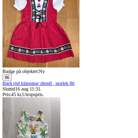
Badge på objektet:
Ny
86
Bärli röd klänning/ dirndl , storlek 86
Sluttid
16 aug 11:31
.
Pris:
45 kr
,
Utropspris
.