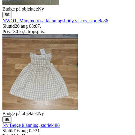
Badge på objektet:
Ny
86
NWOT, Minymo rosa klänningsbody viskos, storlek 86
Sluttid
20 aug 08:07
.
Pris:
180 kr
,
Utropspris
.
Badge på objektet:
Ny
86
Ny Beige klänning, storlek 86
Sluttid
16 aug 02:21
.