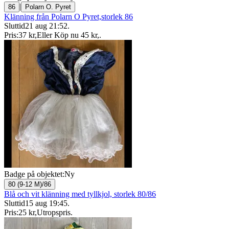
|
86
Polarn O. Pyret
Klänning från Polarn O Pyret,storlek 86
Sluttid
21 aug 21:52
.
Pris:
37 kr
,
Eller Köp nu
45 kr
,
.
Badge på objektet:
Ny
80 (9-12 M)/86
Blå och vit klänning med tyllkjol, storlek 80/86
Sluttid
15 aug 19:45
.
Pris:
25 kr
,
Utropspris
.