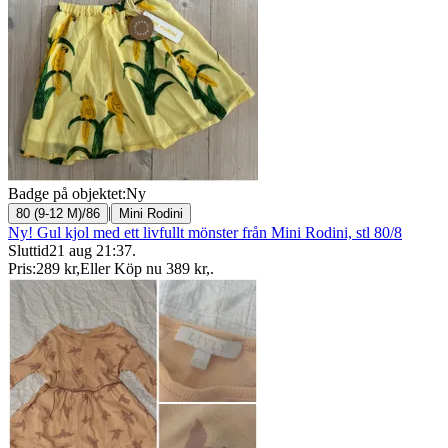
Badge på objektet:
Ny
|
80 (9-12 M)/86
Mini Rodini
Ny! Gul kjol med ett livfullt mönster från Mini Rodini, stl 80/8
Sluttid
21 aug 21:37
.
Pris:
289 kr
,
Eller Köp nu
389 kr
,
.