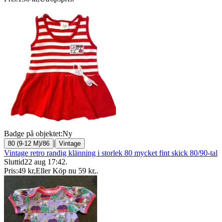
Badge på objektet:
Ny
|
80 (9-12 M)/86
Vintage
Vintage retro randig klänning i storlek 80 mycket fint skick 80/90-tal
Sluttid
22 aug 17:42
.
Pris:
49 kr
,
Eller Köp nu
59 kr
,
.