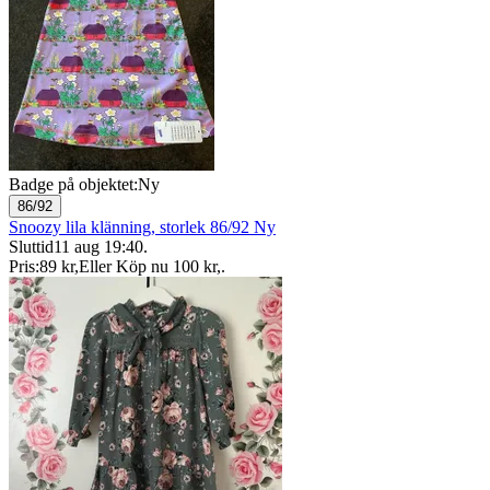
Badge på objektet:
Ny
86/92
Snoozy lila klänning, storlek 86/92 Ny
Sluttid
11 aug 19:40
.
Pris:
89 kr
,
Eller Köp nu
100 kr
,
.