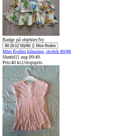
Badge på objektet:
Ny
|
80 (9-12 M)/86
Mini Rodini
Mini Rodini klänning, storlek 80/86
Sluttid
11 aug 09:49
.
Pris:
40 kr
,
Utropspris
.