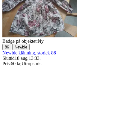
Badge på objektet:
Ny
|
86
Newbie
Newbie klänning, storlek 86
Sluttid
18 aug 13:33
.
Pris:
60 kr
,
Utropspris
.