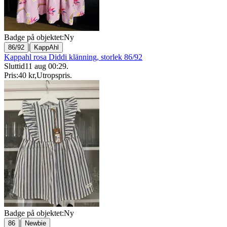
Badge på objektet:
Ny
|
86/92
KappAhl
Kappahl rosa Diddi klänning, storlek 86/92
Sluttid
11 aug 00:29
.
Pris:
40 kr
,
Utropspris
.
Badge på objektet:
Ny
|
86
Newbie