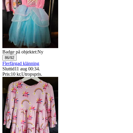
Badge på objektet:
Ny
86/92
Flerfärgad klänning
Sluttid
11 aug 00:34
.
Pris:
10 kr
,
Utropspris
.