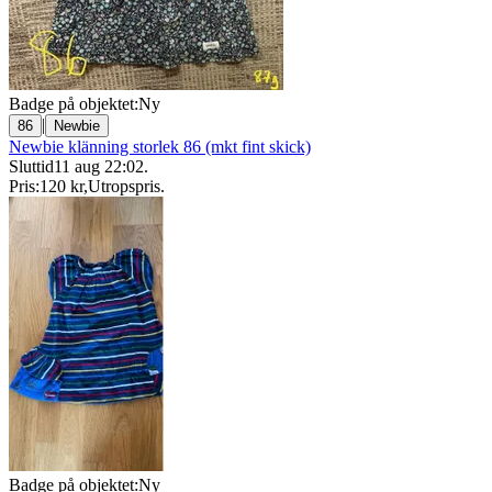
Badge på objektet:
Ny
|
86
Newbie
Newbie klänning storlek 86 (mkt fint skick)
Sluttid
11 aug 22:02
.
Pris:
120 kr
,
Utropspris
.
Badge på objektet:
Ny