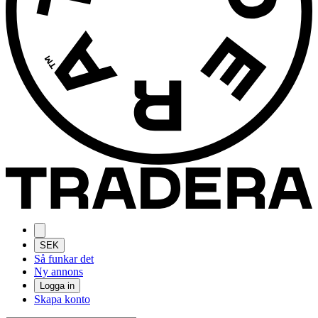
SEK
Så funkar det
Ny annons
Logga in
Skapa konto