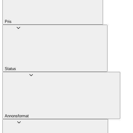
Pris
Status
Annons­format