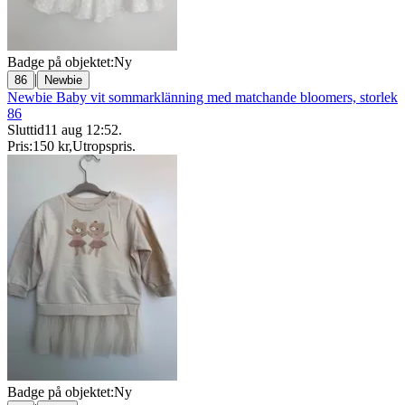
Badge på objektet:
Ny
|
86
Newbie
Newbie Baby vit sommarklänning med matchande bloomers, storlek
86
Sluttid
11 aug 12:52
.
Pris:
150 kr
,
Utropspris
.
Badge på objektet:
Ny