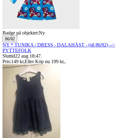
Badge på objektet:
Ny
86/92
NY * TUNIKA / DRESS - DALAHÄST - (stl 86/92) -->
PYTTEFOLK
Sluttid
22 aug 18:47
.
Pris:
149 kr
,
Eller Köp nu
199 kr
,
.