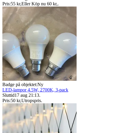
Pris:
55 kr
,
Eller Köp nu
60 kr
,
.
Badge på objektet:
Ny
LED-lampor 4.5W, 2700K, 3-pack
Sluttid
17 aug 21:13
.
Pris:
50 kr
,
Utropspris
.