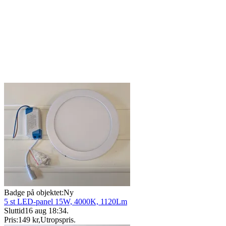
Badge på objektet:
Ny
5 st LED-panel 15W, 4000K, 1120Lm
Sluttid
16 aug 18:34
.
Pris:
149 kr
,
Utropspris
.