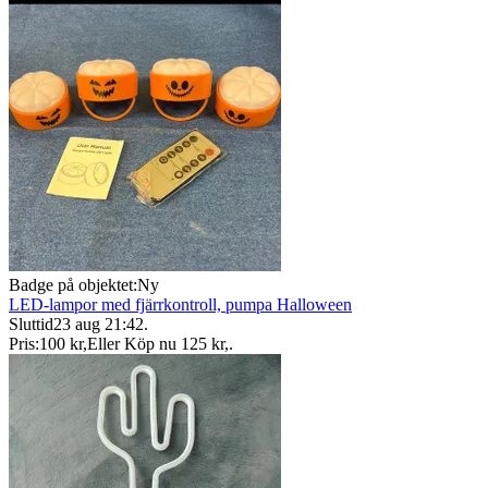
Badge på objektet:
Ny
LED-lampor med fjärrkontroll, pumpa Halloween
Sluttid
23 aug 21:42
.
Pris:
100 kr
,
Eller Köp nu
125 kr
,
.