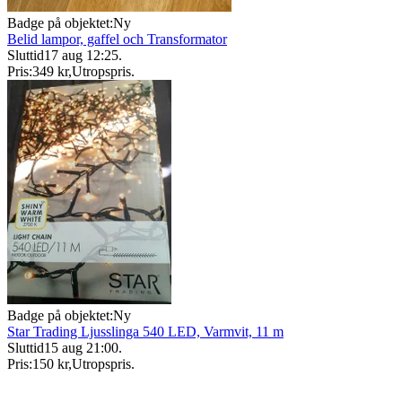
Badge på objektet:
Ny
Belid lampor, gaffel och Transformator
Sluttid
17 aug 12:25
.
Pris:
349 kr
,
Utropspris
.
Badge på objektet:
Ny
Star Trading Ljusslinga 540 LED, Varmvit, 11 m
Sluttid
15 aug 21:00
.
Pris:
150 kr
,
Utropspris
.