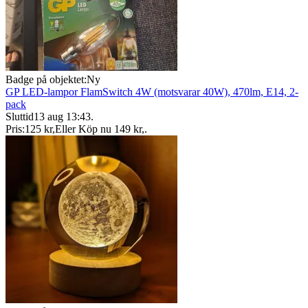
Badge på objektet:
Ny
GP LED-lampor FlamSwitch 4W (motsvarar 40W), 470lm, E14, 2-
pack
Sluttid
13 aug 13:43
.
Pris:
125 kr
,
Eller Köp nu
149 kr
,
.