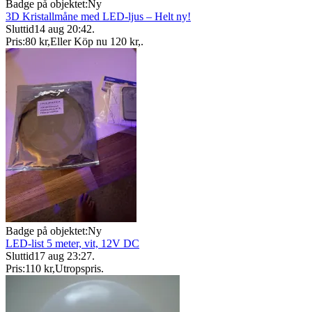
Badge på objektet:
Ny
3D Kristallmåne med LED-ljus – Helt ny!
Sluttid
14 aug 20:42
.
Pris:
80 kr
,
Eller Köp nu
120 kr
,
.
Badge på objektet:
Ny
LED-list 5 meter, vit, 12V DC
Sluttid
17 aug 23:27
.
Pris:
110 kr
,
Utropspris
.