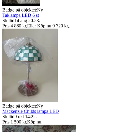
Badge på objektet:
Ny
Taklampa LED 6 st
Sluttid
14 aug 20:23
.
Pris:
4 860 kr
,
Eller Köp nu
9 720 kr
,
.
Badge på objektet:
Ny
Mackenzie Childs lampa LED
Sluttid
9 okt 14:22
.
Pris:
1 500 kr
,
Köp nu
.