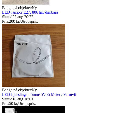
Badge på objektet:
Ny
LED-lampor E27, 806 lm, dimbara
Sluttid
23 aug 20:22
.
Pris:
200 kr
,
Utropspris
.
Badge på objektet:
Ny
LED Ljusslinga - 5mm/ 5V /5 Meter / Varmvit
Sluttid
16 aug 18:01
.
Pris:
50 kr
,
Utropspris
.