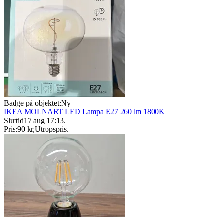
Badge på objektet:
Ny
IKEA MOLNART LED Lampa E27 260 lm 1800K
Sluttid
17 aug 17:13
.
Pris:
90 kr
,
Utropspris
.