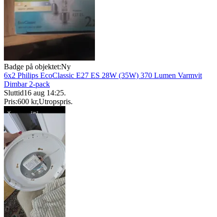
Badge på objektet:
Ny
6x2 Philips EcoClassic E27 ES 28W (35W) 370 Lumen Varmvit
Dimbar 2-pack
Sluttid
16 aug 14:25
.
Pris:
600 kr
,
Utropspris
.