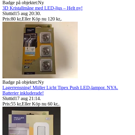
Badge på objektet:
Ny
3D Kristallmåne med LED-ljus – Helt ny!
Sluttid
15 aug 20:30
.
Pris:
80 kr
,
Eller Köp nu
120 kr
,
.
Badge på objektet:
Ny
Lagerrensning! Müller Licht Tipex Push LED-lampor. NYA.
Batterier inkluderade!
Sluttid
17 aug 21:14
.
Pris:
55 kr
,
Eller Köp nu
60 kr
,
.