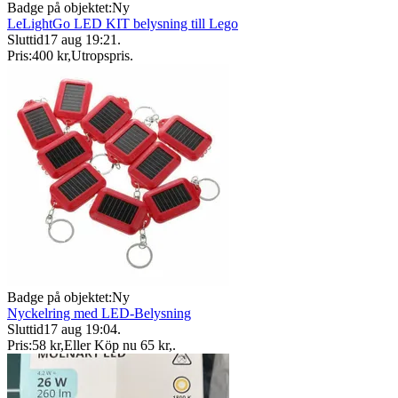
Badge på objektet:
Ny
LeLightGo LED KIT belysning till Lego
Sluttid
17 aug 19:21
.
Pris:
400 kr
,
Utropspris
.
Badge på objektet:
Ny
Nyckelring med LED-Belysning
Sluttid
17 aug 19:04
.
Pris:
58 kr
,
Eller Köp nu
65 kr
,
.