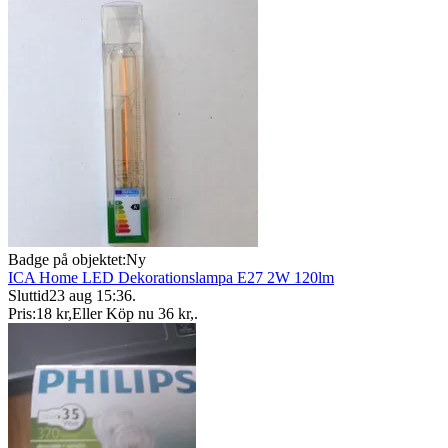
Badge på objektet:
Ny
ICA Home LED Dekorationslampa E27 2W 120lm
Sluttid
23 aug 15:36
.
Pris:
18 kr
,
Eller Köp nu
36 kr
,
.