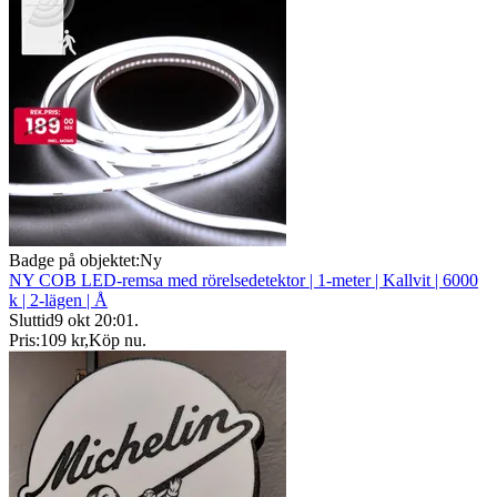
Badge på objektet:
Ny
NY COB LED-remsa med rörelsedetektor | 1-meter | Kallvit | 6000
k | 2-lägen | Å
Sluttid
9 okt 20:01
.
Pris:
109 kr
,
Köp nu
.