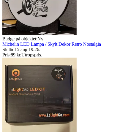
Badge på objektet:
Ny
Michelin LED Lampa / Skylt Dekor Retro Nostalgia
Sluttid
15 aug 19:26
.
Pris:
89 kr
,
Utropspris
.