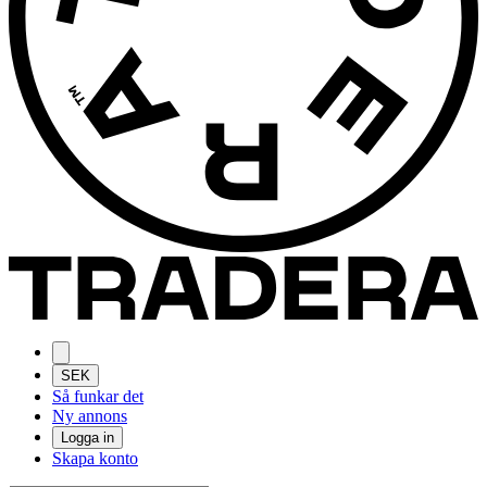
SEK
Så funkar det
Ny annons
Logga in
Skapa konto