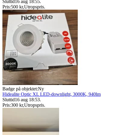
Sluttid
16 aug 18:55
.
Pris:
500 kr
,
Utropspris
.
Badge på objektet:
Ny
Hidealite Optic XL LED-downlight, 3000K, 940lm
Sluttid
16 aug 18:53
.
Pris:
300 kr
,
Utropspris
.