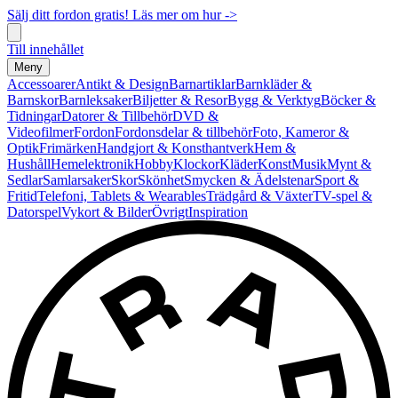
Sälj ditt fordon gratis! Läs mer om hur ->
Till innehållet
Meny
Accessoarer
Antikt & Design
Barnartiklar
Barnkläder &
Barnskor
Barnleksaker
Biljetter & Resor
Bygg & Verktyg
Böcker &
Tidningar
Datorer & Tillbehör
DVD &
Videofilmer
Fordon
Fordonsdelar & tillbehör
Foto, Kameror &
Optik
Frimärken
Handgjort & Konsthantverk
Hem &
Hushåll
Hemelektronik
Hobby
Klockor
Kläder
Konst
Musik
Mynt &
Sedlar
Samlarsaker
Skor
Skönhet
Smycken & Ädelstenar
Sport &
Fritid
Telefoni, Tablets & Wearables
Trädgård & Växter
TV-spel &
Datorspel
Vykort & Bilder
Övrigt
Inspiration