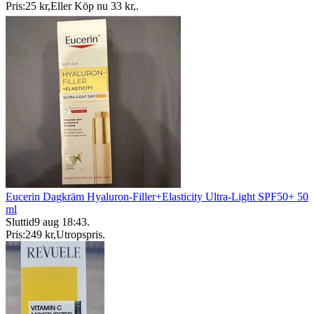
Pris:
25 kr
,
Eller Köp nu
33 kr
,
.
Eucerin Dagkräm Hyaluron-Filler+Elasticity Ultra-Light SPF50+ 50
ml
Sluttid
9 aug 18:43
.
Pris:
249 kr
,
Utropspris
.