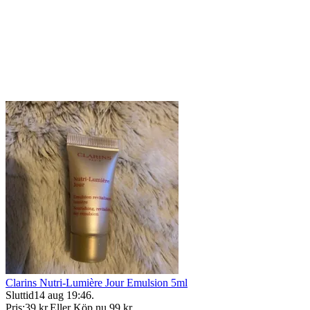
Clarins Nutri-Lumière Jour Emulsion 5ml
Sluttid
14 aug 19:46
.
Pris:
39 kr
,
Eller Köp nu
99 kr
,
.