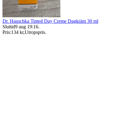
Dr. Hauschka Tinted Day Creme Dagkräm 30 ml
Sluttid
9 aug 19:16
.
Pris:
134 kr
,
Utropspris
.