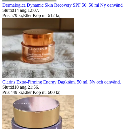
Dermalogica Dynamic Skin Recovery SPF 50, 50 ml Ny oanvänd
Sluttid
14 aug 12:07
.
Pris:
579 kr
,
Eller Köp nu
612 kr
,
.
Clarins Extra-Firming Energy Dagkräm, 50 ml. Ny och oanvänd.
Sluttid
10 aug 21:56
.
Pris:
449 kr
,
Eller Köp nu
600 kr
,
.