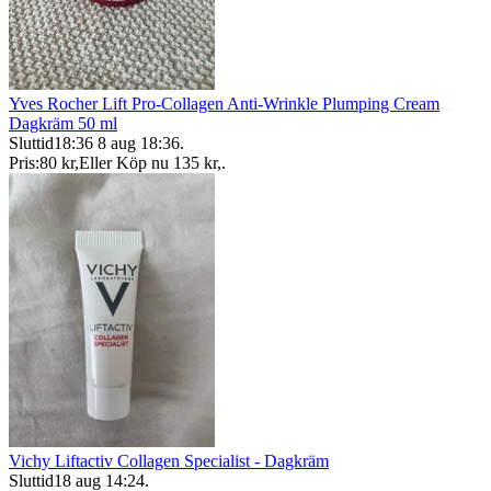
Yves Rocher Lift Pro-Collagen Anti-Wrinkle Plumping Cream
Dagkräm 50 ml
Sluttid
18:36
8 aug 18:36
.
Pris:
80 kr
,
Eller Köp nu
135 kr
,
.
Vichy Liftactiv Collagen Specialist - Dagkräm
Sluttid
18 aug 14:24
.