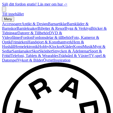
Sälj ditt fordon gratis! Läs mer om hur ->
Till innehållet
Meny
Accessoarer
Antikt & Design
Barnartiklar
Barnkläder &
Barnskor
Barnleksaker
Biljetter & Resor
Bygg & Verktyg
Böcker &
Tidningar
Datorer & Tillbehör
DVD &
Videofilmer
Fordon
Fordonsdelar & tillbehör
Foto, Kameror &
Optik
Frimärken
Handgjort & Konsthantverk
Hem &
Hushåll
Hemelektronik
Hobby
Klockor
Kläder
Konst
Musik
Mynt &
Sedlar
Samlarsaker
Skor
Skönhet
Smycken & Ädelstenar
Sport &
Fritid
Telefoni, Tablets & Wearables
Trädgård & Växter
TV-spel &
Datorspel
Vykort & Bilder
Övrigt
Inspiration