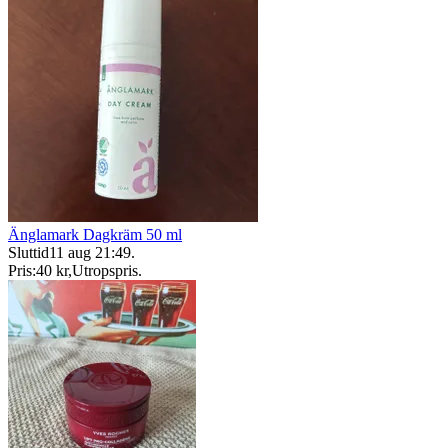
Änglamark Dagkräm 50 ml
Sluttid
11 aug 21:49
.
Pris:
40 kr
,
Utropspris
.