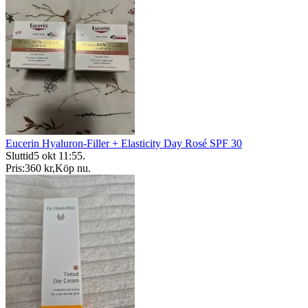
Eucerin Hyaluron-Filler + Elasticity Day Rosé SPF 30
Sluttid
5 okt 11:55
.
Pris:
360 kr
,
Köp nu
.