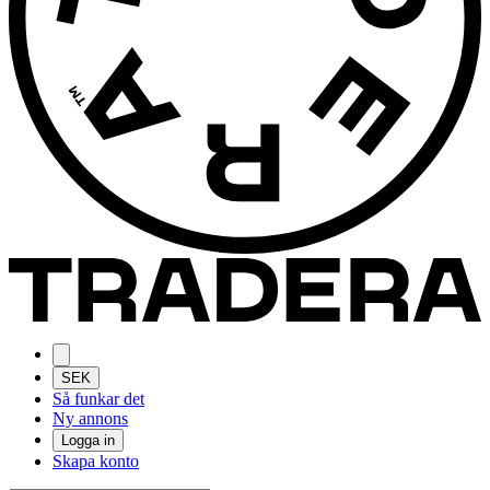
SEK
Så funkar det
Ny annons
Logga in
Skapa konto