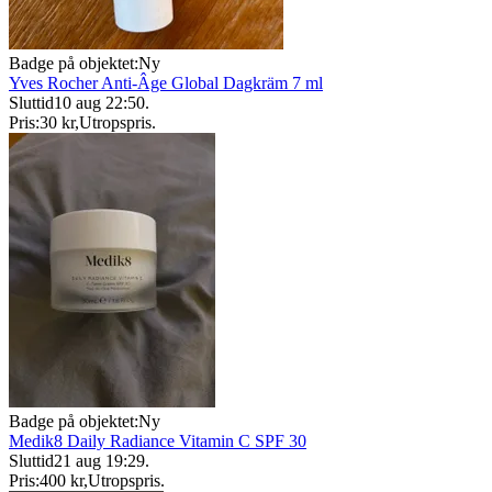
Badge på objektet:
Ny
Yves Rocher Anti-Âge Global Dagkräm 7 ml
Sluttid
10 aug 22:50
.
Pris:
30 kr
,
Utropspris
.
Badge på objektet:
Ny
Medik8 Daily Radiance Vitamin C SPF 30
Sluttid
21 aug 19:29
.
Pris:
400 kr
,
Utropspris
.