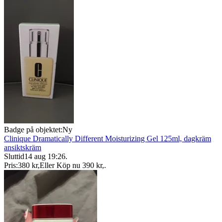
Badge på objektet:
Ny
Clinique Dramatically Different Moisturizing Gel 125ml, dagkräm
ansiktskräm
Sluttid
14 aug 19:26
.
Pris:
380 kr
,
Eller Köp nu
390 kr
,
.