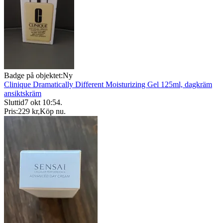
Badge på objektet:
Ny
Clinique Dramatically Different Moisturizing Gel 125ml, dagkräm
ansiktskräm
Sluttid
7 okt 10:54
.
Pris:
229 kr
,
Köp nu
.