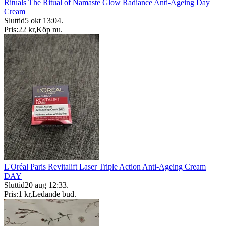
Rituals The Ritual of Namaste Glow Radiance Anti-Ageing Day
Cream
Sluttid
5 okt 13:04
.
Pris:
22 kr
,
Köp nu
.
L'Oréal Paris Revitalift Laser Triple Action Anti-Ageing Cream
DAY
Sluttid
20 aug 12:33
.
Pris:
1 kr
,
Ledande bud
.