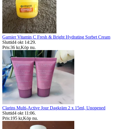
Garnier Vitamin C Fresh & Bright Hydrating Sorbet Cream
Sluttid
4 okt 14:29
.
Pris:
36 kr
,
Köp nu
.
Clarins Multi-Active Jour Dagkräm 2 x 15ml, Unopened
Sluttid
4 okt 11:06
.
Pris:
195 kr
,
Köp nu
.