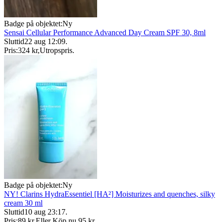
Badge på objektet:
Ny
Sensai Cellular Performance Advanced Day Cream SPF 30, 8ml
Sluttid
22 aug 12:09
.
Pris:
324 kr
,
Utropspris
.
Badge på objektet:
Ny
NY! Clarins HydraEssentiel [HA²] Moisturizes and quenches, silky
cream 30 ml
Sluttid
10 aug 23:17
.
Pris:
89 kr
,
Eller Köp nu
95 kr
,
.