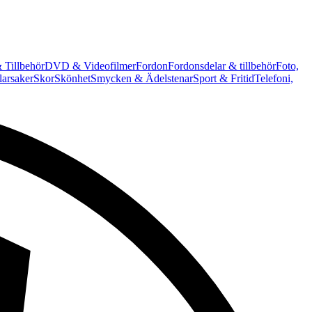
 Tillbehör
DVD & Videofilmer
Fordon
Fordonsdelar & tillbehör
Foto,
arsaker
Skor
Skönhet
Smycken & Ädelstenar
Sport & Fritid
Telefoni,