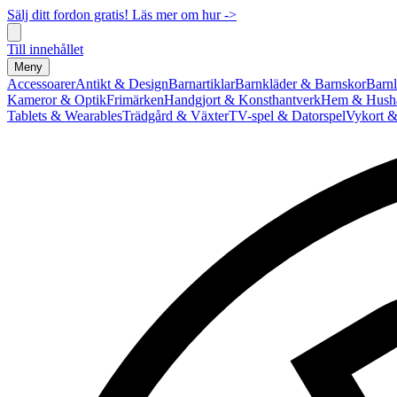
Sälj ditt fordon gratis! Läs mer om hur ->
Till innehållet
Meny
Accessoarer
Antikt & Design
Barnartiklar
Barnkläder & Barnskor
Barnl
Kameror & Optik
Frimärken
Handgjort & Konsthantverk
Hem & Hushå
Tablets & Wearables
Trädgård & Växter
TV-spel & Datorspel
Vykort &