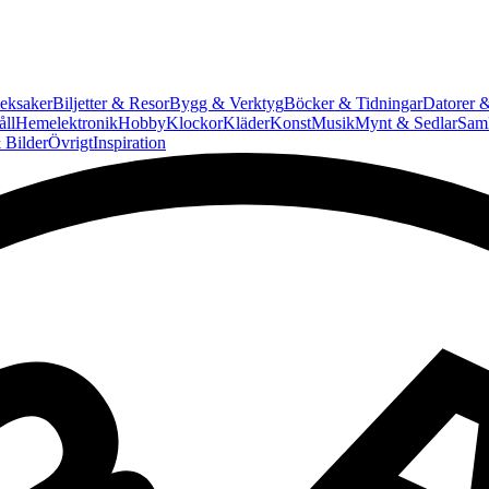
eksaker
Biljetter & Resor
Bygg & Verktyg
Böcker & Tidningar
Datorer &
ll
Hemelektronik
Hobby
Klockor
Kläder
Konst
Musik
Mynt & Sedlar
Saml
 Bilder
Övrigt
Inspiration