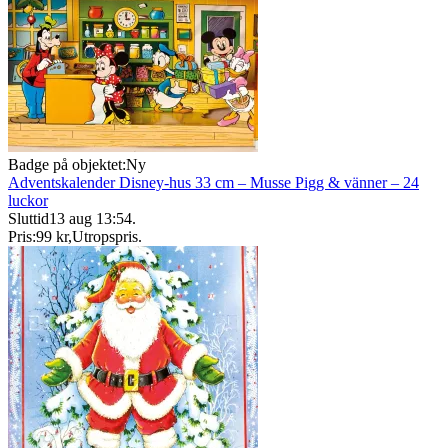
Badge på objektet:
Ny
Adventskalender Disney-hus 33 cm – Musse Pigg & vänner – 24
luckor
Sluttid
13 aug 13:54
.
Pris:
99 kr
,
Utropspris
.