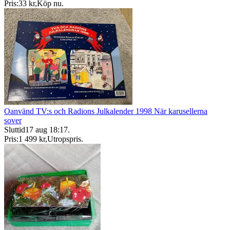
Pris:
33 kr
,
Köp nu
.
Oanvänd TV:s och Radions Julkalender 1998 När karusellerna
sover
Sluttid
17 aug 18:17
.
Pris:
1 499 kr
,
Utropspris
.