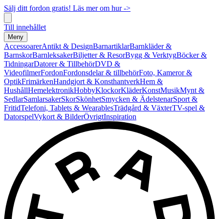
Sälj ditt fordon gratis! Läs mer om hur ->
Till innehållet
Meny
Accessoarer
Antikt & Design
Barnartiklar
Barnkläder &
Barnskor
Barnleksaker
Biljetter & Resor
Bygg & Verktyg
Böcker &
Tidningar
Datorer & Tillbehör
DVD &
Videofilmer
Fordon
Fordonsdelar & tillbehör
Foto, Kameror &
Optik
Frimärken
Handgjort & Konsthantverk
Hem &
Hushåll
Hemelektronik
Hobby
Klockor
Kläder
Konst
Musik
Mynt &
Sedlar
Samlarsaker
Skor
Skönhet
Smycken & Ädelstenar
Sport &
Fritid
Telefoni, Tablets & Wearables
Trädgård & Växter
TV-spel &
Datorspel
Vykort & Bilder
Övrigt
Inspiration