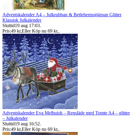
Adventskalender A4 – Julkrubban & Betlehemsstjärnan Glitter
Klassisk Julkalender
Sluttid
19 aug 17:03
.
Pris:
49 kr
,
Eller Köp nu
69 kr
,
.
Adventskalender Eva Melhuish – Rensläde med Tomte A4 – glitter
– Julkalender
Sluttid
19 aug 16:52
.
Pris:
49 kr
,
Eller Köp nu
69 kr
,
.