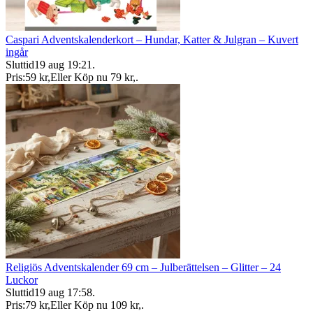
Caspari Adventskalenderkort – Hundar, Katter & Julgran – Kuvert
ingår
Sluttid
19 aug 19:21
.
Pris:
59 kr
,
Eller Köp nu
79 kr
,
.
Religiös Adventskalender 69 cm – Julberättelsen – Glitter – 24
Luckor
Sluttid
19 aug 17:58
.
Pris:
79 kr
,
Eller Köp nu
109 kr
,
.