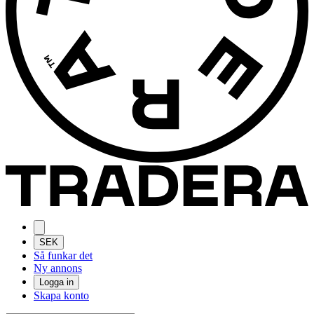
SEK
Så funkar det
Ny annons
Logga in
Skapa konto