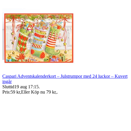
Caspari Adventskalenderkort – Julstrumpor med 24 luckor – Kuvert
ingår
Sluttid
19 aug 17:15
.
Pris:
59 kr
,
Eller Köp nu
79 kr
,
.