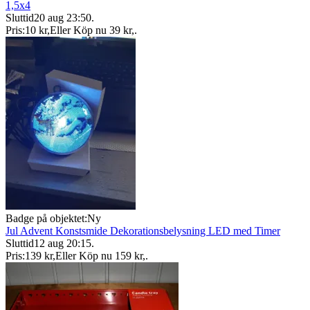
1,5x4
Sluttid
20 aug 23:50
.
Pris:
10 kr
,
Eller Köp nu
39 kr
,
.
Badge på objektet:
Ny
Jul Advent Konstsmide Dekorationsbelysning LED med Timer
Sluttid
12 aug 20:15
.
Pris:
139 kr
,
Eller Köp nu
159 kr
,
.