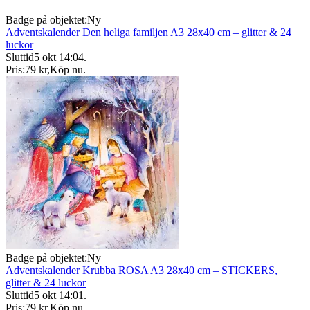
Badge på objektet:
Ny
Adventskalender Den heliga familjen A3 28x40 cm – glitter & 24
luckor
Sluttid
5 okt 14:04
.
Pris:
79 kr
,
Köp nu
.
Badge på objektet:
Ny
Adventskalender Krubba ROSA A3 28x40 cm – STICKERS,
glitter & 24 luckor
Sluttid
5 okt 14:01
.
Pris:
79 kr
,
Köp nu
.