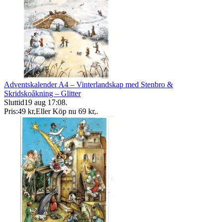
Adventskalender A4 – Vinterlandskap med Stenbro &
Skridskoåkning – Glitter
Sluttid
19 aug 17:08
.
Pris:
49 kr
,
Eller Köp nu
69 kr
,
.