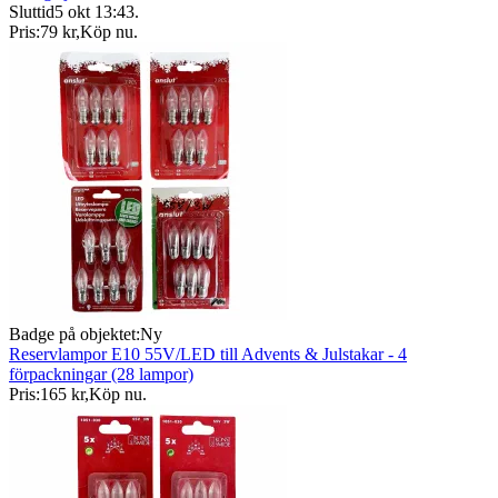
Sluttid
5 okt 13:43
.
Pris:
79 kr
,
Köp nu
.
Badge på objektet:
Ny
Reservlampor E10 55V/LED till Advents & Julstakar - 4
förpackningar (28 lampor)
Pris:
165 kr
,
Köp nu
.