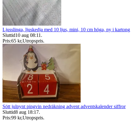
Ljusslinga, ljuskedja med 10 ljus, mini, 10 cm höga, ny i kartong
Sluttid
10 aug 08:11
.
Pris:
65 kr
,
Utropspris
.
Sött julpynt pingvin nedräkning advent adventskalender siffror
Sluttid
8 aug 18:17
.
Pris:
99 kr
,
Utropspris
.