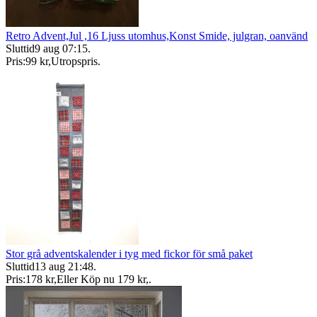
Retro Advent,Jul ,16 Ljuss utomhus,Konst Smide, julgran, oanvänd
Sluttid
9 aug 07:15
.
Pris:
99 kr
,
Utropspris
.
Stor grå adventskalender i tyg med fickor för små paket
Sluttid
13 aug 21:48
.
Pris:
178 kr
,
Eller Köp nu
179 kr
,
.