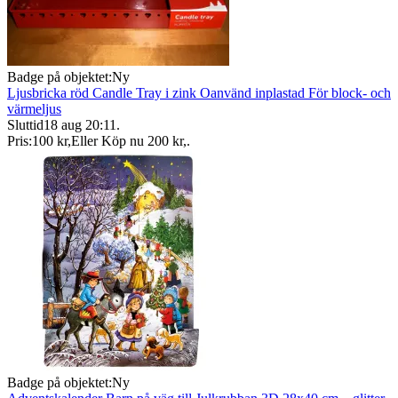
Badge på objektet:
Ny
Ljusbricka röd Candle Tray i zink Oanvänd inplastad För block- och
värmeljus
Sluttid
18 aug 20:11
.
Pris:
100 kr
,
Eller Köp nu
200 kr
,
.
Badge på objektet:
Ny