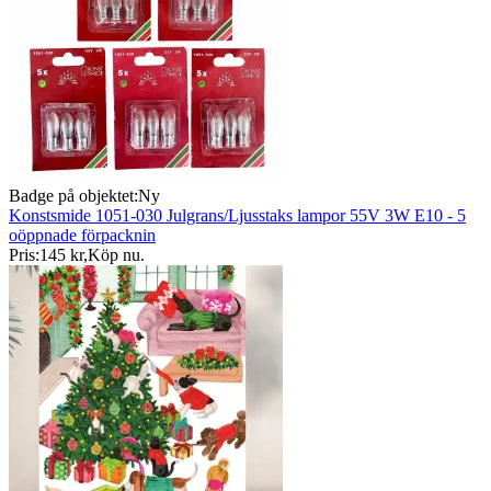
Badge på objektet:
Ny
Konstsmide 1051-030 Julgrans/Ljusstaks lampor 55V 3W E10 - 5
oöppnade förpacknin
Pris:
145 kr
,
Köp nu
.