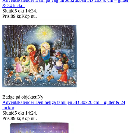
Adventskalender Barn på väg till Julkrubban 3D 28x40 cm – glitter
& 24 luckor
Sluttid
5 okt 14:34
.
Pris:
89 kr
,
Köp nu
.
Badge på objektet:
Ny
Adventskalender Den heliga familjen 3D 30x26 cm – glitter & 24
luckor
Sluttid
5 okt 14:24
.
Pris:
89 kr
,
Köp nu
.