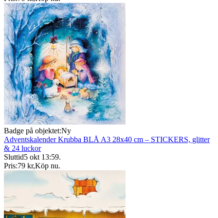
Badge på objektet:
Ny
Adventskalender Krubba BLÅ A3 28x40 cm – STICKERS, glitter
& 24 luckor
Sluttid
5 okt 13:59
.
Pris:
79 kr
,
Köp nu
.