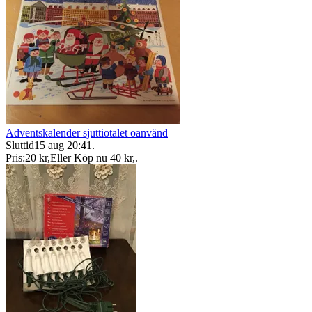
Adventskalender sjuttiotalet oanvänd
Sluttid
15 aug 20:41
.
Pris:
20 kr
,
Eller Köp nu
40 kr
,
.