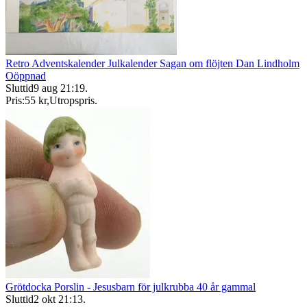
Retro Adventskalender Julkalender Sagan om flöjten Dan Lindholm
Oöppnad
Sluttid
9 aug 21:19
.
Pris:
55 kr
,
Utropspris
.
Grötdocka Porslin - Jesusbarn för julkrubba 40 år gammal
Sluttid
2 okt 21:13
.