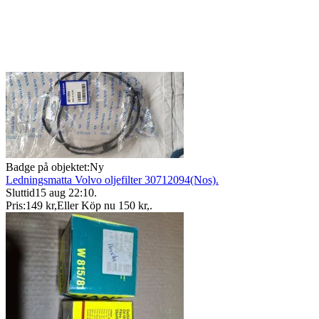
Badge på objektet:
Ny
Ledningsmatta Volvo oljefilter 30712094(Nos).
Sluttid
15 aug 22:10
.
Pris:
149 kr
,
Eller Köp nu
150 kr
,
.