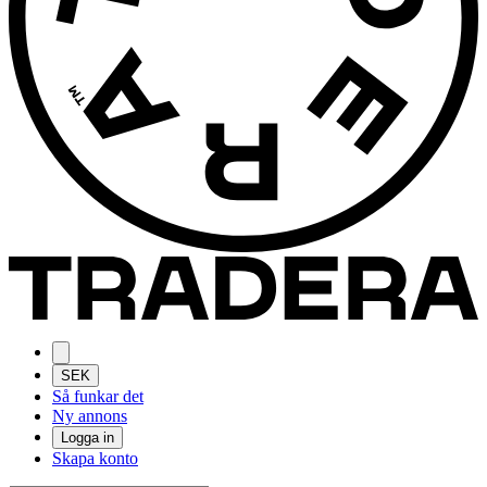
SEK
Så funkar det
Ny annons
Logga in
Skapa konto