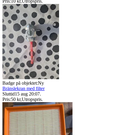
Pris:
10 kr
,
Utropspris
.
Badge på objektet:
Ny
Bränslekran med filter
Sluttid
15 aug 20:07
.
Pris:
50 kr
,
Utropspris
.