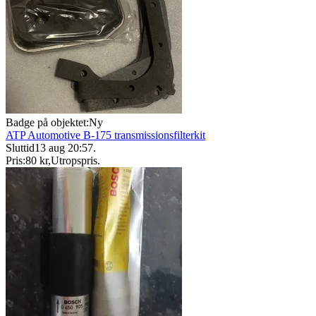
Badge på objektet:
Ny
ATP Automotive B-175 transmissionsfilterkit
Sluttid
13 aug 20:57
.
Pris:
80 kr
,
Utropspris
.