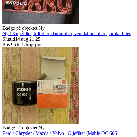
Badge på objektet:
Ny
Nytt Kupéfilter, luftfilter, dammfilter, ventilationsfilter, partikelfilter
Sluttid
14 aug 21:25
.
Pris:
95 kr
,
Utropspris
.
Badge på objektet:
Ny
Ford / Chrysler / Mazda / Volvo - Oljefilter (Mahle OC 606)