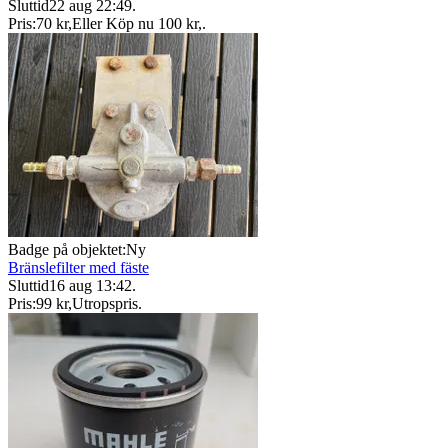
Sluttid
22 aug 22:49
.
Pris:
70 kr
,
Eller Köp nu
100 kr
,
.
Badge på objektet:
Ny
Bränslefilter med fäste
Sluttid
16 aug 13:42
.
Pris:
99 kr
,
Utropspris
.