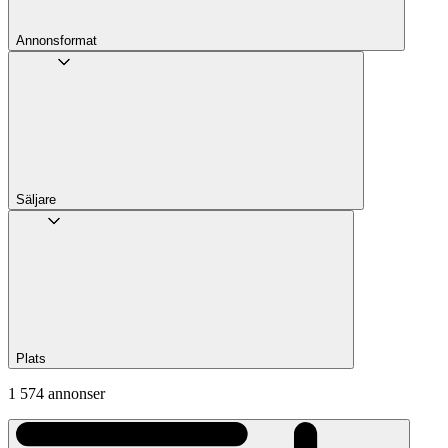
Annons­format
Säljare
Plats
1 574 annonser