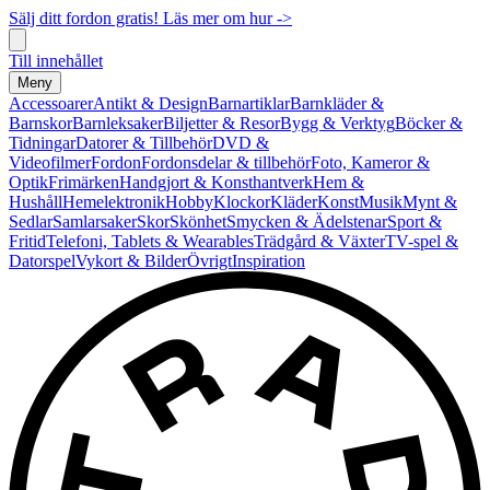
Sälj ditt fordon gratis! Läs mer om hur ->
Till innehållet
Meny
Accessoarer
Antikt & Design
Barnartiklar
Barnkläder &
Barnskor
Barnleksaker
Biljetter & Resor
Bygg & Verktyg
Böcker &
Tidningar
Datorer & Tillbehör
DVD &
Videofilmer
Fordon
Fordonsdelar & tillbehör
Foto, Kameror &
Optik
Frimärken
Handgjort & Konsthantverk
Hem &
Hushåll
Hemelektronik
Hobby
Klockor
Kläder
Konst
Musik
Mynt &
Sedlar
Samlarsaker
Skor
Skönhet
Smycken & Ädelstenar
Sport &
Fritid
Telefoni, Tablets & Wearables
Trädgård & Växter
TV-spel &
Datorspel
Vykort & Bilder
Övrigt
Inspiration