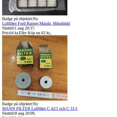
Badge på objektet:
Ny
Luftfilter Ford Ranger,Mazda, Mitsubishi
Sluttid
11 aug 20:37
.
Pris:
64 kr
,
Eller Köp nu
82 kr
,
.
Badge på objektet:
Ny
MANN FILTER Luftfilter C 42/1 och C 31/1
Sluttid
18 aug 20:09
.