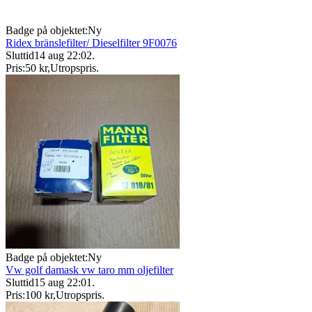
Badge på objektet:
Ny
Ridex bränslefilter/ Dieselfilter 9F0076
Sluttid
14 aug 22:02
.
Pris:
50 kr
,
Utropspris
.
Badge på objektet:
Ny
Vw golf damask vw taro mm oljefilter
Sluttid
15 aug 22:01
.
Pris:
100 kr
,
Utropspris
.