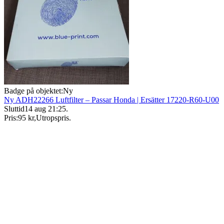
Badge på objektet:
Ny
Ny ADH22266 Luftfilter – Passar Honda | Ersätter 17220-R60-U00
Sluttid
14 aug 21:25
.
Pris:
95 kr
,
Utropspris
.