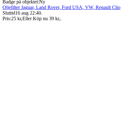
Badge på objektet:
Ny
Oljefilter Jaguar, Land Rover, Ford USA, VW, Renault Clio
Sluttid
16 aug 22:40
.
Pris:
25 kr
,
Eller Köp nu
39 kr
,
.