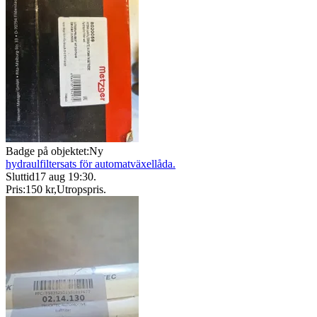
Badge på objektet:
Ny
hydraulfiltersats för automatväxellåda.
Sluttid
17 aug 19:30
.
Pris:
150 kr
,
Utropspris
.