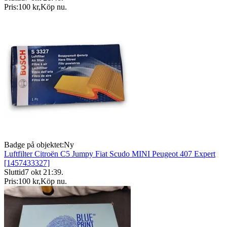
Pris:
100 kr
,
Köp nu
.
Badge på objektet:
Ny
Luftfilter Citroën C5 Jumpy Fiat Scudo MINI Peugeot 407 Expert
[1457433327]
Sluttid
7 okt 21:39
.
Pris:
100 kr
,
Köp nu
.