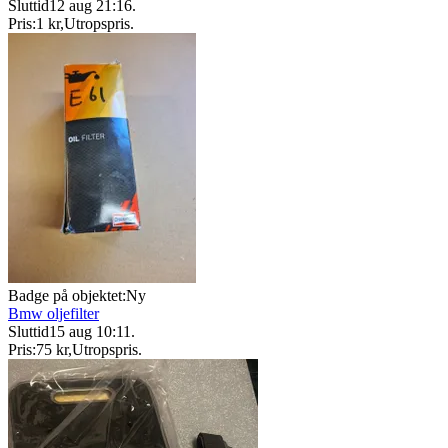
Sluttid
12 aug 21:16
.
Pris:
1 kr
,
Utropspris
.
Badge på objektet:
Ny
Bmw oljefilter
Sluttid
15 aug 10:11
.
Pris:
75 kr
,
Utropspris
.