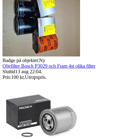
Badge på objektet:
Ny
Oljefilter Bosch P3029 och Fram 4st olika filter
Sluttid
13 aug 22:04
.
Pris:
100 kr
,
Utropspris
.