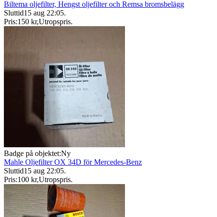
Biltema oljefilter, Hengst oljefilter och Remsa bromsbelägg
Sluttid
15 aug 22:05
.
Pris:
150 kr
,
Utropspris
.
Badge på objektet:
Ny
Mahle Oljefilter OX 34D för Mercedes-Benz
Sluttid
15 aug 22:05
.
Pris:
100 kr
,
Utropspris
.