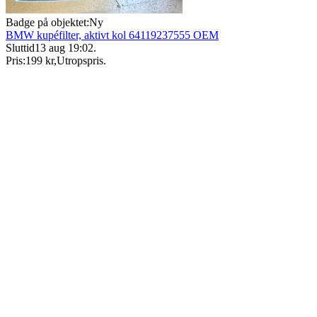
Badge på objektet:
Ny
BMW kupéfilter, aktivt kol 64119237555 OEM
Sluttid
13 aug 19:02
.
Pris:
199 kr
,
Utropspris
.