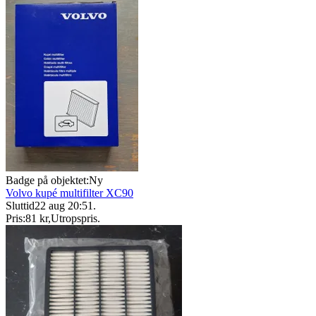
Badge på objektet:
Ny
Volvo kupé multifilter XC90
Sluttid
22 aug 20:51
.
Pris:
81 kr
,
Utropspris
.