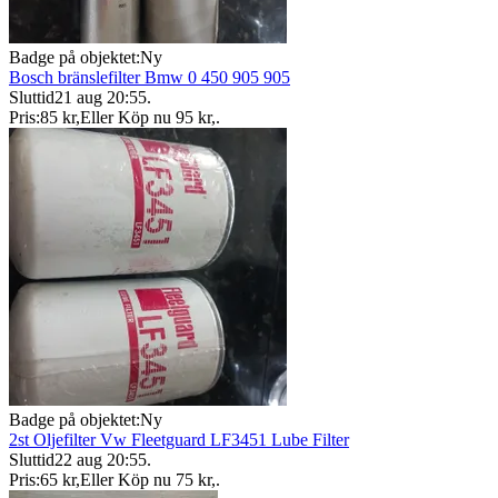
Badge på objektet:
Ny
Bosch bränslefilter Bmw 0 450 905 905
Sluttid
21 aug 20:55
.
Pris:
85 kr
,
Eller Köp nu
95 kr
,
.
Badge på objektet:
Ny
2st Oljefilter Vw Fleetguard LF3451 Lube Filter
Sluttid
22 aug 20:55
.
Pris:
65 kr
,
Eller Köp nu
75 kr
,
.