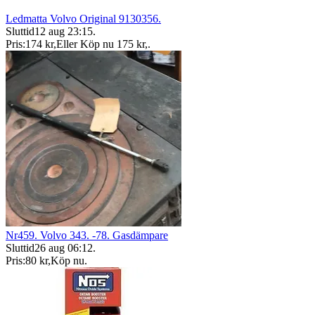
Ledmatta Volvo Original 9130356.
Sluttid
12 aug 23:15
.
Pris:
174 kr
,
Eller Köp nu
175 kr
,
.
Nr459. Volvo 343. -78. Gasdämpare
Sluttid
26 aug 06:12
.
Pris:
80 kr
,
Köp nu
.