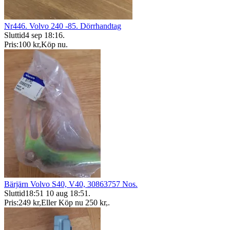
Nr446. Volvo 240 -85. Dörrhandtag
Sluttid
4 sep 18:16
.
Pris:
100 kr
,
Köp nu
.
Bärjärn Volvo S40, V40, 30863757 Nos.
Sluttid
18:51
10 aug 18:51
.
Pris:
249 kr
,
Eller Köp nu
250 kr
,
.