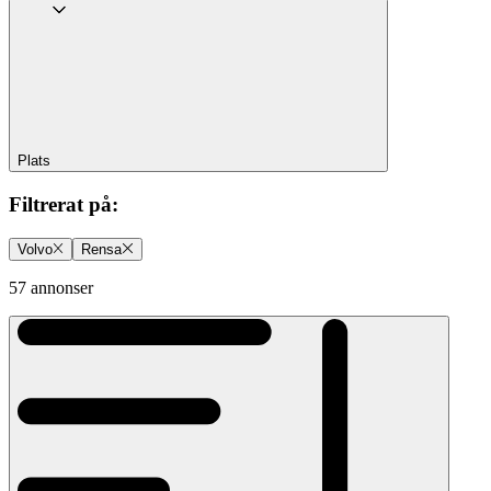
Plats
Filtrerat på
:
Volvo
Rensa
57 annonser