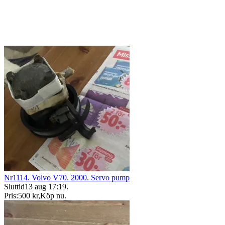
Nr1114. Volvo V70. 2000. Servo pump
Sluttid
13 aug 17:19
.
Pris:
500 kr
,
Köp nu
.