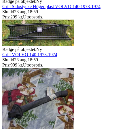
Badge på objektet:
Ny
Grill Sidostycke Höger plast VOLVO 140 1973-1974
Sluttid
23 aug 18:59
.
Pris:
299 kr
,
Utropspris
.
Badge på objektet:
Ny
Grill VOLVO 140 1973-1974
Sluttid
23 aug 18:59
.
Pris:
999 kr
,
Utropspris
.