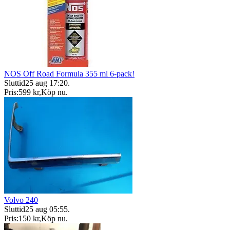
NOS Off Road Formula 355 ml 6-pack!
Sluttid
25 aug 17:20
.
Pris:
599 kr
,
Köp nu
.
Volvo 240
Sluttid
25 aug 05:55
.
Pris:
150 kr
,
Köp nu
.