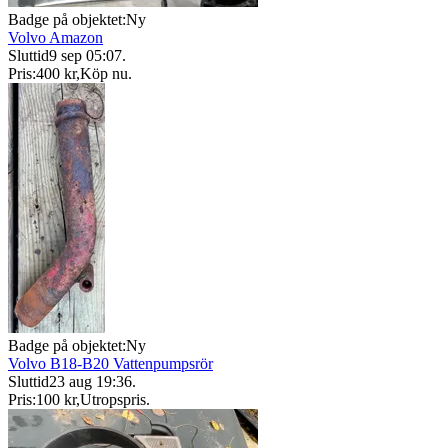
Badge på objektet:
Ny
Volvo Amazon
Sluttid
9 sep 05:07
.
Pris:
400 kr
,
Köp nu
.
Badge på objektet:
Ny
Volvo B18-B20 Vattenpumpsrör
Sluttid
23 aug 19:36
.
Pris:
100 kr
,
Utropspris
.