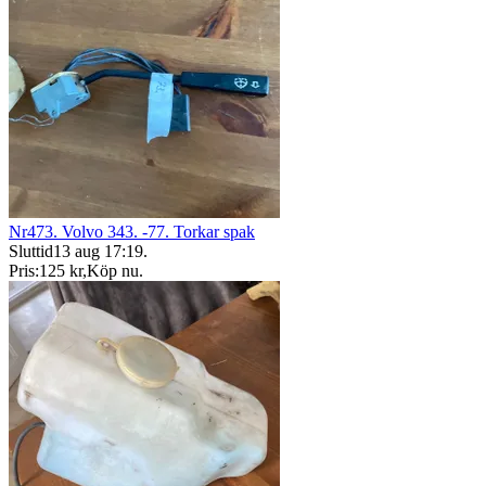
Nr473. Volvo 343. -77. Torkar spak
Sluttid
13 aug 17:19
.
Pris:
125 kr
,
Köp nu
.