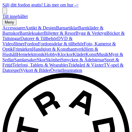
Sälj ditt fordon gratis! Läs mer om hur ->
Till innehållet
Meny
Accessoarer
Antikt & Design
Barnartiklar
Barnkläder &
Barnskor
Barnleksaker
Biljetter & Resor
Bygg & Verktyg
Böcker &
Tidningar
Datorer & Tillbehör
DVD &
Videofilmer
Fordon
Fordonsdelar & tillbehör
Foto, Kameror &
Optik
Frimärken
Handgjort & Konsthantverk
Hem &
Hushåll
Hemelektronik
Hobby
Klockor
Kläder
Konst
Musik
Mynt &
Sedlar
Samlarsaker
Skor
Skönhet
Smycken & Ädelstenar
Sport &
Fritid
Telefoni, Tablets & Wearables
Trädgård & Växter
TV-spel &
Datorspel
Vykort & Bilder
Övrigt
Inspiration