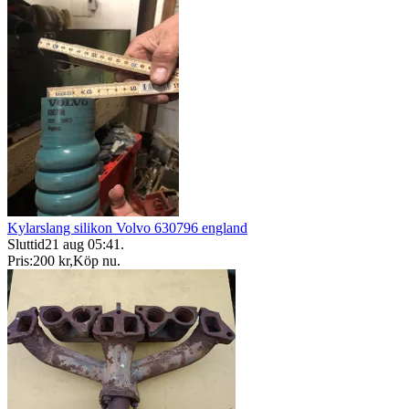
Kylarslang silikon Volvo 630796 england
Sluttid
21 aug 05:41
.
Pris:
200 kr
,
Köp nu
.