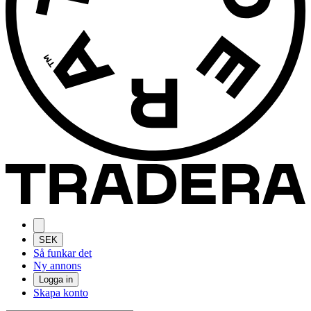
SEK
Så funkar det
Ny annons
Logga in
Skapa konto