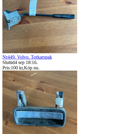
Nr449. Volvo. Torkarspak
Sluttid
4 sep 18:16
.
Pris:
100 kr
,
Köp nu
.