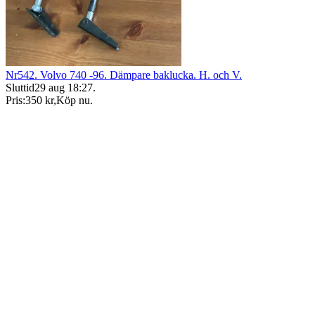
Nr542. Volvo 740 -96. Dämpare baklucka. H. och V.
Sluttid
29 aug 18:27
.
Pris:
350 kr
,
Köp nu
.