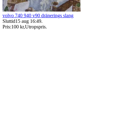
volvo 740 940 v90 dränerings slang
Sluttid
15 aug 16:49
.
Pris:
100 kr
,
Utropspris
.