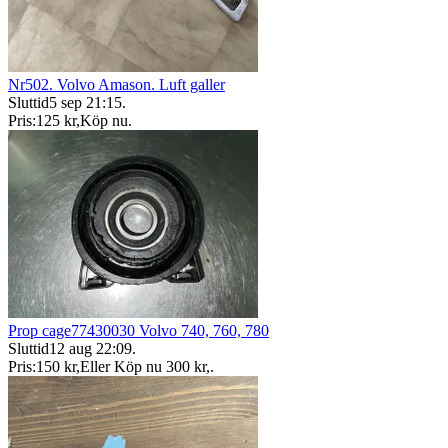
Nr502. Volvo Amason. Luft galler
Sluttid
5 sep 21:15
.
Pris:
125 kr
,
Köp nu
.
Prop cage77430030 Volvo 740, 760, 780
Sluttid
12 aug 22:09
.
Pris:
150 kr
,
Eller Köp nu
300 kr
,
.