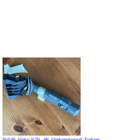
Nr540. Volvo V70. -96. Omkopplarspak Torkare