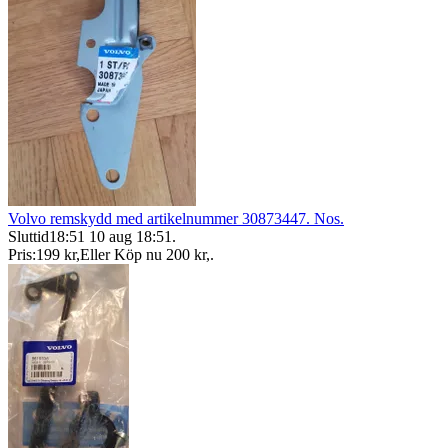
Volvo remskydd med artikelnummer 30873447. Nos.
Sluttid
18:51
10 aug 18:51
.
Pris:
199 kr
,
Eller Köp nu
200 kr
,
.