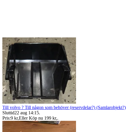
Till volvo ? Till någon som behöver (reservdelar?) (Samlarobjekt?)
Sluttid
22 aug 14:15
.
Pris:
9 kr
,
Eller Köp nu
199 kr
,
.