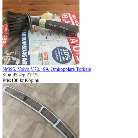
Nr395. Volvo V70. -99. Omkopplare Torkare
Sluttid
5 sep 21:15
.
Pris:
100 kr
,
Köp nu
.