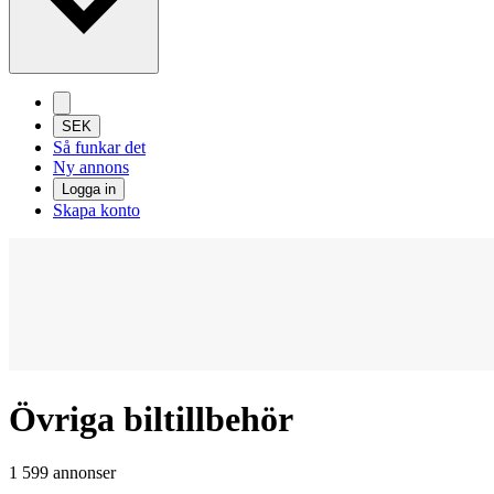
SEK
Så funkar det
Ny annons
Logga in
Skapa konto
Övriga biltillbehör
1 599 annonser