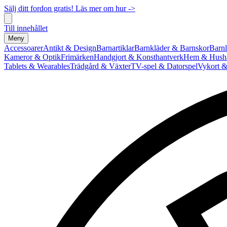
Sälj ditt fordon gratis! Läs mer om hur ->
Till innehållet
Meny
Accessoarer
Antikt & Design
Barnartiklar
Barnkläder & Barnskor
Barnl
Kameror & Optik
Frimärken
Handgjort & Konsthantverk
Hem & Hushå
Tablets & Wearables
Trädgård & Växter
TV-spel & Datorspel
Vykort &