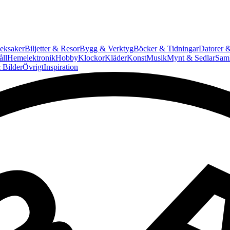
eksaker
Biljetter & Resor
Bygg & Verktyg
Böcker & Tidningar
Datorer &
ll
Hemelektronik
Hobby
Klockor
Kläder
Konst
Musik
Mynt & Sedlar
Saml
 Bilder
Övrigt
Inspiration