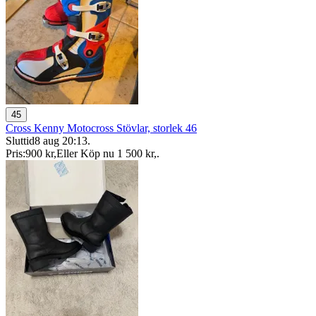
45
Cross Kenny Motocross Stövlar, storlek 46
Sluttid
8 aug 20:13
.
Pris:
900 kr
,
Eller Köp nu
1 500 kr
,
.