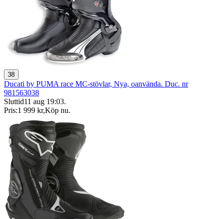
38
Ducati by PUMA race MC-stövlar, Nya, oanvända. Duc. nr
981563038
Sluttid
11 aug 19:03
.
Pris:
1 999 kr
,
Köp nu
.