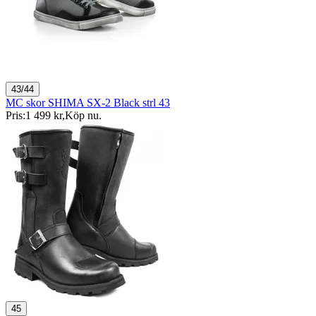
43/44
MC skor SHIMA SX-2 Black strl 43
Pris:
1 499 kr
,
Köp nu
.
45