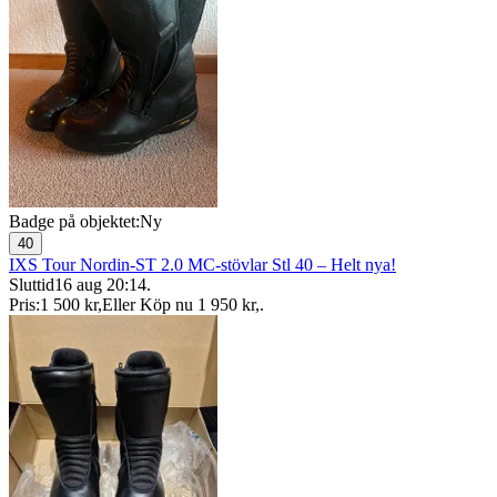
Badge på objektet:
Ny
40
IXS Tour Nordin-ST 2.0 MC-stövlar Stl 40 – Helt nya!
Sluttid
16 aug 20:14
.
Pris:
1 500 kr
,
Eller Köp nu
1 950 kr
,
.