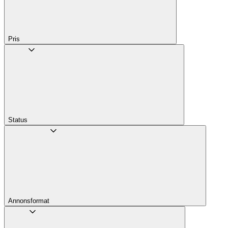
Pris
Status
Annons­format