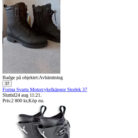
Badge på objektet:
Avhämtning
37
Forma Svarta Motorcykelkängor Storlek 37
Sluttid
24 aug 11:21
.
Pris:
2 800 kr
,
Köp nu
.