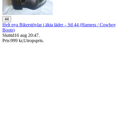
44
Helt nya Bikerstövlar i äkta läder – Stl 44 (Harness / Cowboy
Boots)
Sluttid
16 aug 20:47
.
Pris:
999 kr
,
Utropspris
.