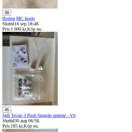
39
Bering MC boots
Sluttid
16 sep 18:48
.
Pris:
1 000 kr
,
Köp nu
.
45
Sidi Tecno 3 Push Singolo spänne - Vit
Sluttid
30 aug 06:58
.
Pris:
185 kr
,
Köp nu
.