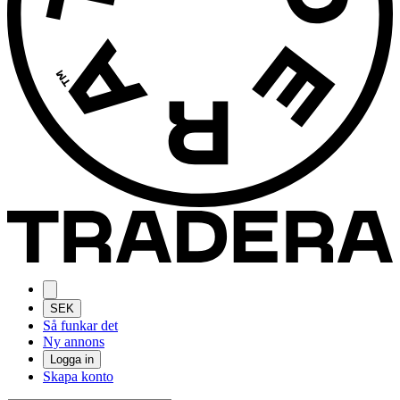
SEK
Så funkar det
Ny annons
Logga in
Skapa konto