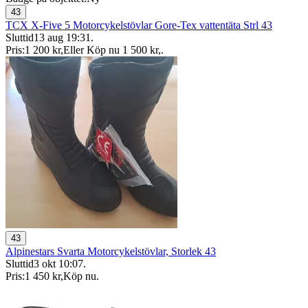
43
TCX X-Five 5 Motorcykelstövlar Gore-Tex vattentäta Strl 43
Sluttid
13 aug 19:31
.
Pris:
1 200 kr
,
Eller Köp nu
1 500 kr
,
.
43
Alpinestars Svarta Motorcykelstövlar, Storlek 43
Sluttid
3 okt 10:07
.
Pris:
1 450 kr
,
Köp nu
.