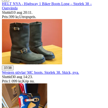
HELT NYA - Highway 1 Biker Boots Long – Storlek 38 –
Oanvända
Sluttid
10 aug 20:11
.
Pris:
399 kr
,
Utropspris
.
37/38
Western stövlar/ MC boots. Storlek 38. Skick, nya.
Sluttid
30 aug 14:23
.
Pris:
1 099 kr
,
Köp nu
.