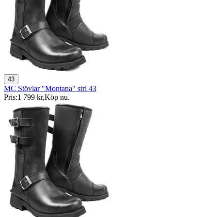
43
MC Stövlar "Montana" strl 43
Pris:
1 799 kr
,
Köp nu
.