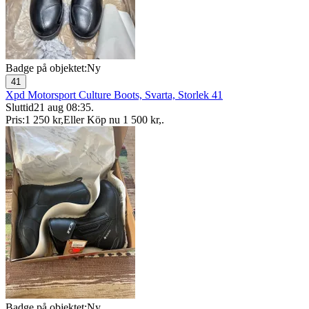
Badge på objektet:
Ny
41
Xpd Motorsport Culture Boots, Svarta, Storlek 41
Sluttid
21 aug 08:35
.
Pris:
1 250 kr
,
Eller Köp nu
1 500 kr
,
.
Badge på objektet:
Ny