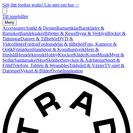
Sälj ditt fordon gratis! Läs mer om hur ->
Till innehållet
Meny
Accessoarer
Antikt & Design
Barnartiklar
Barnkläder &
Barnskor
Barnleksaker
Biljetter & Resor
Bygg & Verktyg
Böcker &
Tidningar
Datorer & Tillbehör
DVD &
Videofilmer
Fordon
Fordonsdelar & tillbehör
Foto, Kameror &
Optik
Frimärken
Handgjort & Konsthantverk
Hem &
Hushåll
Hemelektronik
Hobby
Klockor
Kläder
Konst
Musik
Mynt &
Sedlar
Samlarsaker
Skor
Skönhet
Smycken & Ädelstenar
Sport &
Fritid
Telefoni, Tablets & Wearables
Trädgård & Växter
TV-spel &
Datorspel
Vykort & Bilder
Övrigt
Inspiration