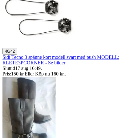
40/42
Sidi Tecno 3 spänne kort modell svart med push MODELL:
RLETE3PCORNER - Se bilder
Sluttid
17 aug 16:49
.
Pris:
150 kr
,
Eller Köp nu
160 kr
,
.