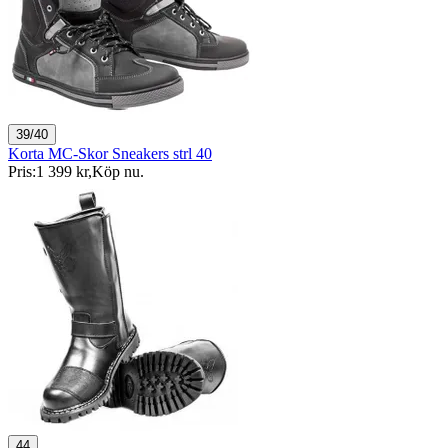
39/40
Korta MC-Skor Sneakers strl 40
Pris:
1 399 kr
,
Köp nu
.
44