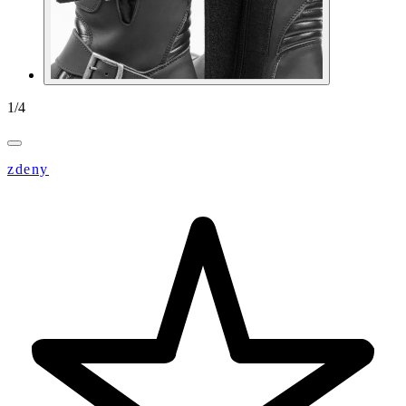
1
/
4
zdeny