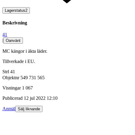
Lagerstatus
2
Beskrivning
41
|
Oanvänt
MC kängor i äkta läder.
Tillverkade i EU.
Strl 41
Objektnr
549 731 565
Visningar
1 067
Publicerad
12 jul 2022 12:10
Anmäl
Sälj liknande