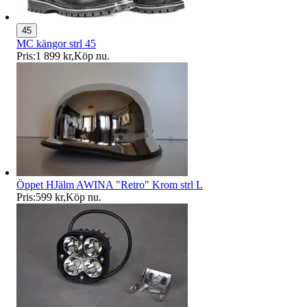
45
MC kängor strl 45
Pris:
1 899 kr
,
Köp nu
.
Öppet HJälm AWINA "Retro" Krom strl L
Pris:
599 kr
,
Köp nu
.