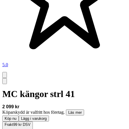
5.0
MC kängor strl 41
2 099 kr
Köparskydd är valfritt hos företag.
Läs mer
Köp nu
Lägg i varukorg
Frakt
99 kr DSV