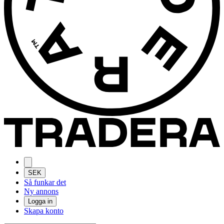
SEK
Så funkar det
Ny annons
Logga in
Skapa konto