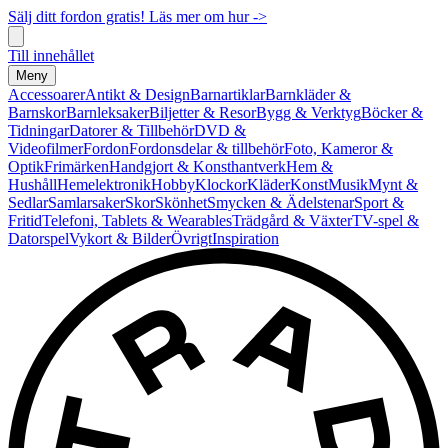
Sälj ditt fordon gratis! Läs mer om hur ->
Till innehållet
Meny
Accessoarer
Antikt & Design
Barnartiklar
Barnkläder &
Barnskor
Barnleksaker
Biljetter & Resor
Bygg & Verktyg
Böcker &
Tidningar
Datorer & Tillbehör
DVD &
Videofilmer
Fordon
Fordonsdelar & tillbehör
Foto, Kameror &
Optik
Frimärken
Handgjort & Konsthantverk
Hem &
Hushåll
Hemelektronik
Hobby
Klockor
Kläder
Konst
Musik
Mynt &
Sedlar
Samlarsaker
Skor
Skönhet
Smycken & Ädelstenar
Sport &
Fritid
Telefoni, Tablets & Wearables
Trädgård & Växter
TV-spel &
Datorspel
Vykort & Bilder
Övrigt
Inspiration