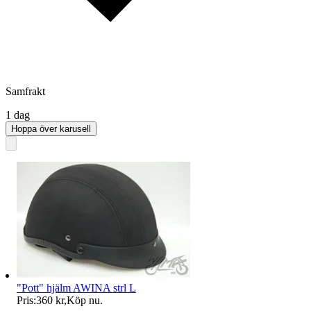
Samfrakt
1 dag
Hoppa över karusell
"Pott" hjälm AWINA strl L
Pris:
360 kr
,
Köp nu
.