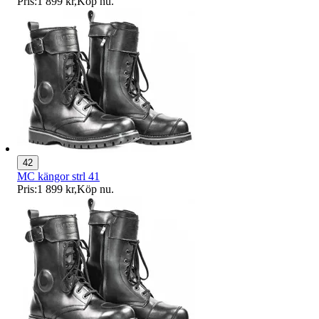
Pris:
1 899 kr
,
Köp nu
.
42
MC kängor strl 41
Pris:
1 899 kr
,
Köp nu
.