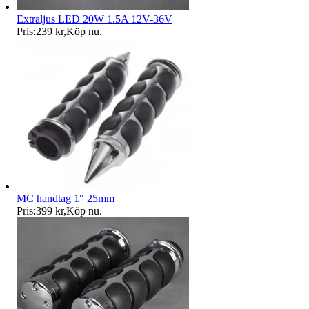
Extraljus LED 20W 1.5A 12V-36V
Pris:
239 kr
,
Köp nu
.
MC handtag 1" 25mm
Pris:
399 kr
,
Köp nu
.