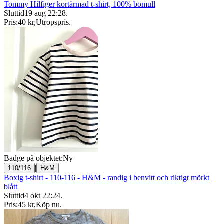
Tommy Hilfiger kortärmad t-shirt, 100% bomull
Sluttid
19 aug 22:28
.
Pris:
40 kr
,
Utropspris
.
Badge på objektet:
Ny
|
110/116
H&M
Boxig t-shirt - 110-116 - H&M - randig i benvitt och riktigt mörkt
blått
Sluttid
4 okt 22:24
.
Pris:
45 kr
,
Köp nu
.