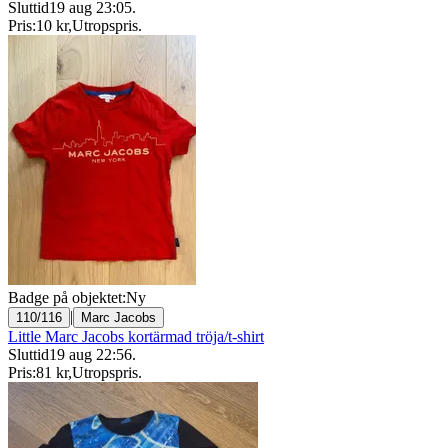
Sluttid
19 aug 23:05
.
Pris:
10 kr
,
Utropspris
.
Badge på objektet:
Ny
|
110/116
Marc Jacobs
Little Marc Jacobs kortärmad tröja/t-shirt
Sluttid
19 aug 22:56
.
Pris:
81 kr
,
Utropspris
.