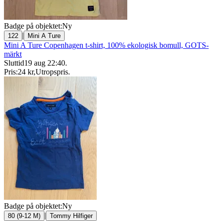
Badge på objektet:
Ny
|
122
Mini A Ture
Mini A Ture Copenhagen t-shirt, 100% ekologisk bomull, GOTS-
märkt
Sluttid
19 aug 22:40
.
Pris:
24 kr
,
Utropspris
.
Badge på objektet:
Ny
|
80 (9-12 M)
Tommy Hilfiger