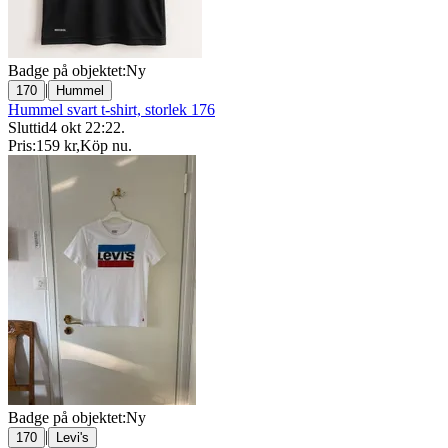
Badge på objektet:
Ny
|
170
Hummel
Hummel svart t-shirt, storlek 176
Sluttid
4 okt 22:22
.
Pris:
159 kr
,
Köp nu
.
Badge på objektet:
Ny
|
170
Levi's