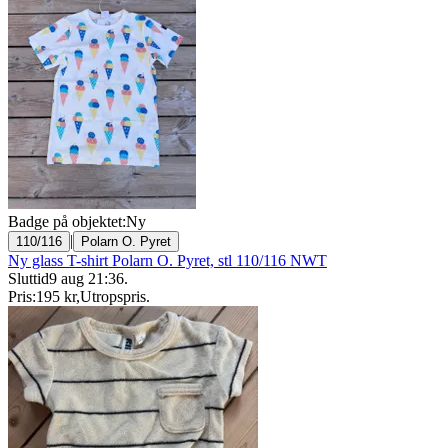
Badge på objektet:
Ny
|
110/116
Polarn O. Pyret
Ny glass T-shirt Polarn O. Pyret, stl 110/116 NWT
Sluttid
9 aug 21:36
.
Pris:
195 kr
,
Utropspris
.