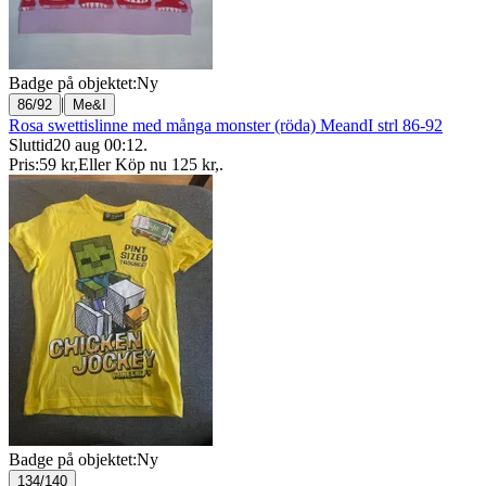
Badge på objektet:
Ny
|
86/92
Me&I
Rosa swettislinne med många monster (röda) MeandI strl 86-92
Sluttid
20 aug 00:12
.
Pris:
59 kr
,
Eller Köp nu
125 kr
,
.
Badge på objektet:
Ny
134/140