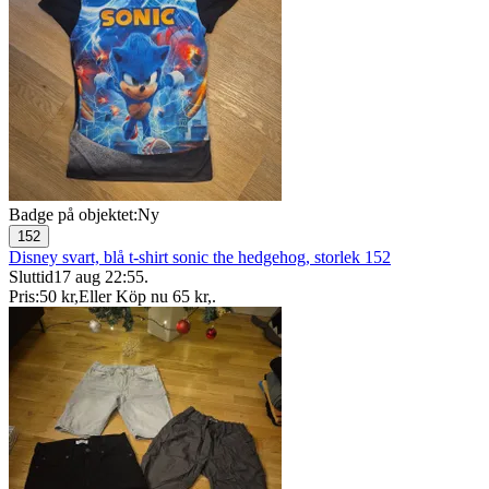
Badge på objektet:
Ny
152
Disney svart, blå t-shirt sonic the hedgehog, storlek 152
Sluttid
17 aug 22:55
.
Pris:
50 kr
,
Eller Köp nu
65 kr
,
.