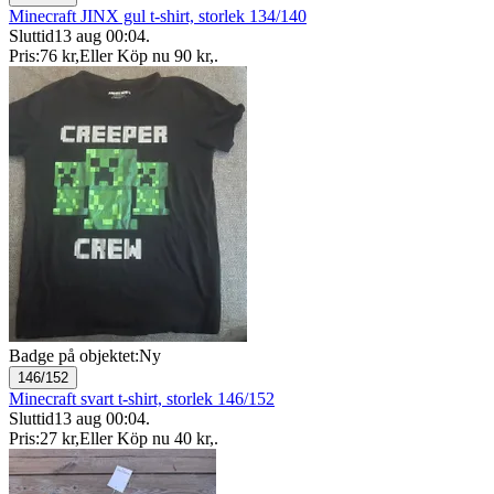
Minecraft JINX gul t-shirt, storlek 134/140
Sluttid
13 aug 00:04
.
Pris:
76 kr
,
Eller Köp nu
90 kr
,
.
Badge på objektet:
Ny
146/152
Minecraft svart t-shirt, storlek 146/152
Sluttid
13 aug 00:04
.
Pris:
27 kr
,
Eller Köp nu
40 kr
,
.