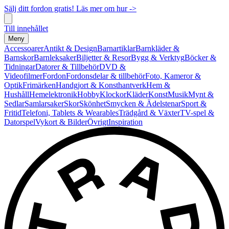
Sälj ditt fordon gratis! Läs mer om hur ->
Till innehållet
Meny
Accessoarer
Antikt & Design
Barnartiklar
Barnkläder &
Barnskor
Barnleksaker
Biljetter & Resor
Bygg & Verktyg
Böcker &
Tidningar
Datorer & Tillbehör
DVD &
Videofilmer
Fordon
Fordonsdelar & tillbehör
Foto, Kameror &
Optik
Frimärken
Handgjort & Konsthantverk
Hem &
Hushåll
Hemelektronik
Hobby
Klockor
Kläder
Konst
Musik
Mynt &
Sedlar
Samlarsaker
Skor
Skönhet
Smycken & Ädelstenar
Sport &
Fritid
Telefoni, Tablets & Wearables
Trädgård & Växter
TV-spel &
Datorspel
Vykort & Bilder
Övrigt
Inspiration