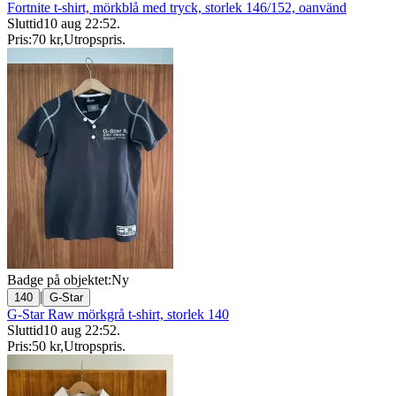
Fortnite t-shirt, mörkblå med tryck, storlek 146/152, oanvänd
Sluttid
10 aug 22:52
.
Pris:
70 kr
,
Utropspris
.
Badge på objektet:
Ny
|
140
G-Star
G-Star Raw mörkgrå t-shirt, storlek 140
Sluttid
10 aug 22:52
.
Pris:
50 kr
,
Utropspris
.