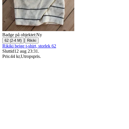
Badge på objektet:
Ny
|
62 (2-4 M)
Rikiki
Rikiki beige t-shirt, storlek 62
Sluttid
12 aug 23:31
.
Pris:
44 kr
,
Utropspris
.