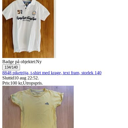
Badge på objektet:
Ny
134/140
8848 piketröja, t-shirt med krage, text fram, storlek 140
Sluttid
10 aug 22:52
.
Pris:
100 kr
,
Utropspris
.