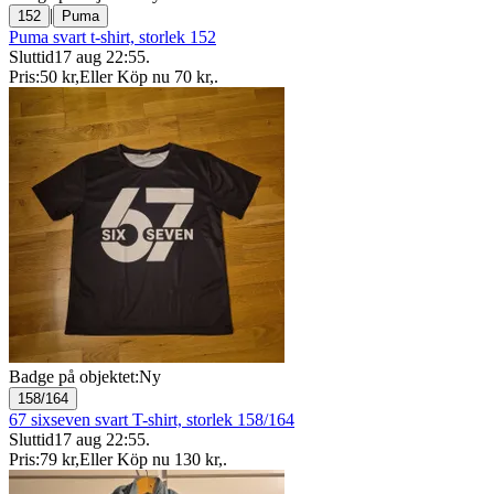
|
152
Puma
Puma svart t-shirt, storlek 152
Sluttid
17 aug 22:55
.
Pris:
50 kr
,
Eller Köp nu
70 kr
,
.
Badge på objektet:
Ny
158/164
67 sixseven svart T-shirt, storlek 158/164
Sluttid
17 aug 22:55
.
Pris:
79 kr
,
Eller Köp nu
130 kr
,
.