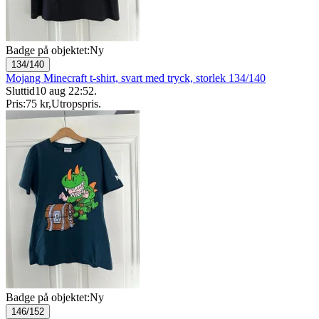
Badge på objektet:
Ny
134/140
Mojang Minecraft t-shirt, svart med tryck, storlek 134/140
Sluttid
10 aug 22:52
.
Pris:
75 kr
,
Utropspris
.
Badge på objektet:
Ny
146/152