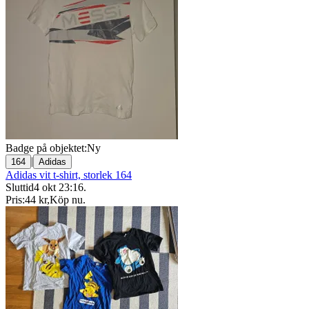
Badge på objektet:
Ny
|
164
Adidas
Adidas vit t-shirt, storlek 164
Sluttid
4 okt 23:16
.
Pris:
44 kr
,
Köp nu
.