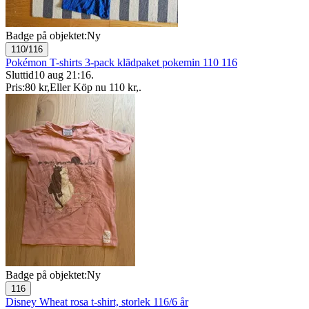
Badge på objektet:
Ny
110/116
Pokémon T-shirts 3-pack klädpaket pokemin 110 116
Sluttid
10 aug 21:16
.
Pris:
80 kr
,
Eller Köp nu
110 kr
,
.
Badge på objektet:
Ny
116
Disney Wheat rosa t-shirt, storlek 116/6 år