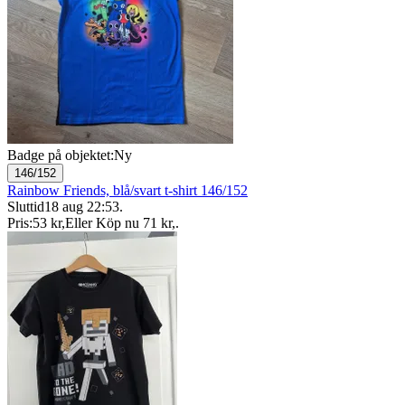
Badge på objektet:
Ny
146/152
Rainbow Friends, blå/svart t-shirt 146/152
Sluttid
18 aug 22:53
.
Pris:
53 kr
,
Eller Köp nu
71 kr
,
.