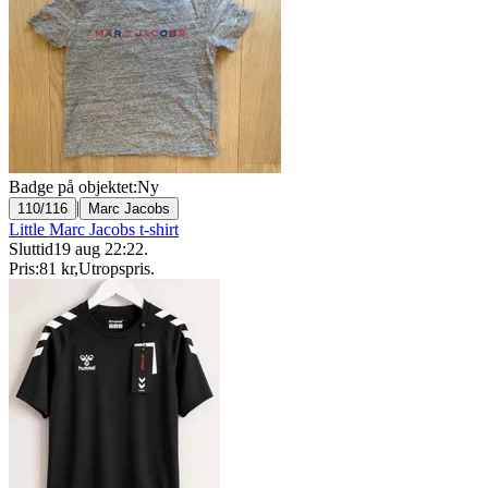
Badge på objektet:
Ny
|
110/116
Marc Jacobs
Little Marc Jacobs t-shirt
Sluttid
19 aug 22:22
.
Pris:
81 kr
,
Utropspris
.