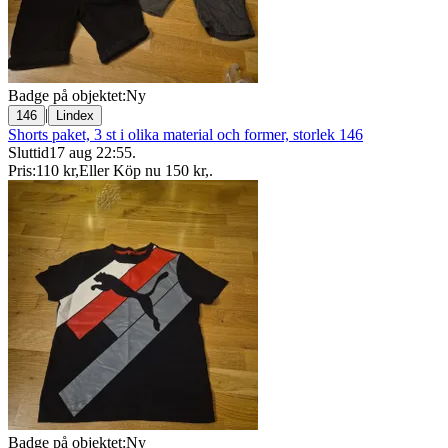
Badge på objektet:
Ny
|
146
Lindex
Shorts paket, 3 st i olika material och former, storlek 146
Sluttid
17 aug 22:55
.
Pris:
110 kr
,
Eller Köp nu
150 kr
,
.
Badge på objektet:
Ny