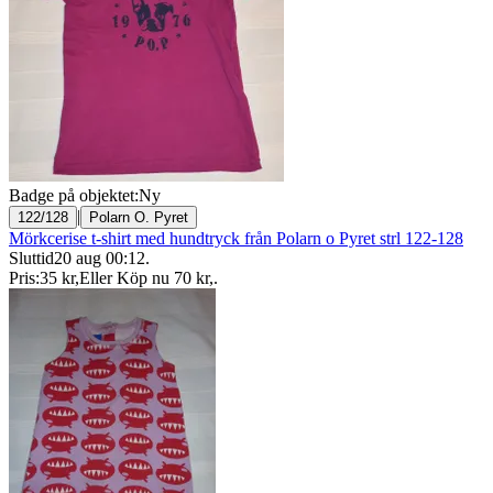
Badge på objektet:
Ny
|
122/128
Polarn O. Pyret
Mörkcerise t-shirt med hundtryck från Polarn o Pyret strl 122-128
Sluttid
20 aug 00:12
.
Pris:
35 kr
,
Eller Köp nu
70 kr
,
.