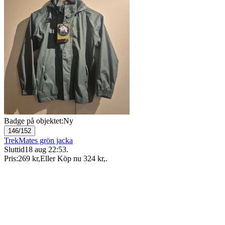
Badge på objektet:
Ny
146/152
TrekMates grön jacka
Sluttid
18 aug 22:53
.
Pris:
269 kr
,
Eller Köp nu
324 kr
,
.