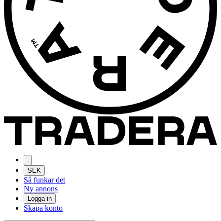
SEK
Så funkar det
Ny annons
Logga in
Skapa konto