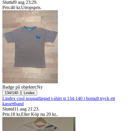
Sluttid
9 aug 23:29
.
Pris:
40 kr
,
Utropspris
.
Badge på objektet:
Ny
|
134/140
Lindex
Lindex cool nougatfärgad t-shirt st 134-140 i bomull tryck ett
kassettband
Sluttid
11 aug 21:23
.
Pris:
18 kr
,
Eller Köp nu
20 kr
,
.