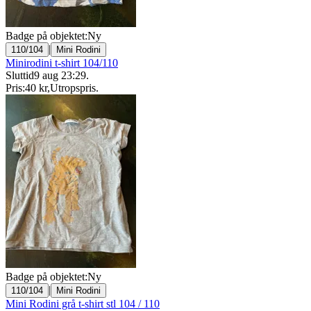
Badge på objektet:
Ny
|
110/104
Mini Rodini
Minirodini t-shirt 104/110
Sluttid
9 aug 23:29
.
Pris:
40 kr
,
Utropspris
.
Badge på objektet:
Ny
|
110/104
Mini Rodini
Mini Rodini grå t-shirt stl 104 / 110