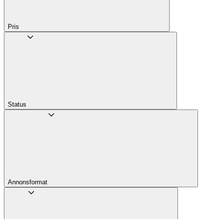
Pris
Status
Annons­format