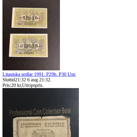
Litauiska sedlar 1991. P29b. P30 Unc
Sluttid
21:32
6 aug 21:32
.
Pris:
20 kr
,
Utropspris
.