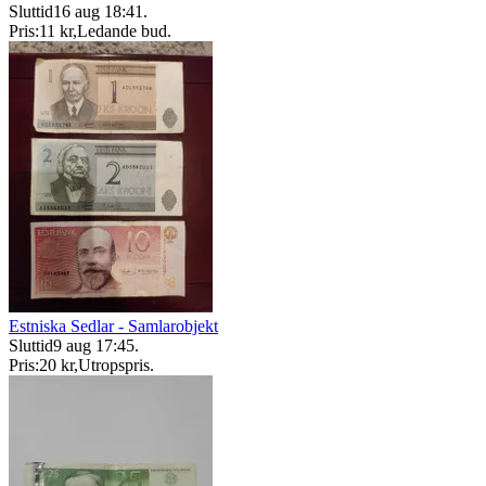
Sluttid
16 aug 18:41
.
Pris:
11 kr
,
Ledande bud
.
Estniska Sedlar - Samlarobjekt
Sluttid
9 aug 17:45
.
Pris:
20 kr
,
Utropspris
.