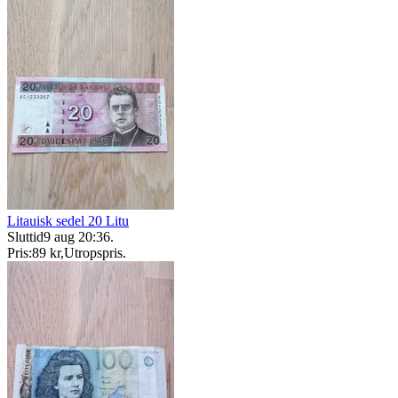
Litauisk sedel 20 Litu
Sluttid
9 aug 20:36
.
Pris:
89 kr
,
Utropspris
.