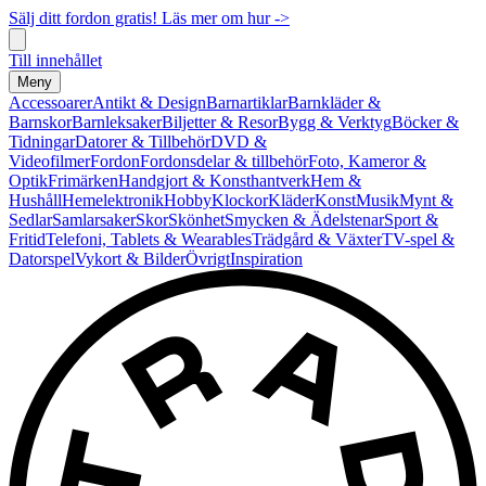
Sälj ditt fordon gratis! Läs mer om hur ->
Till innehållet
Meny
Accessoarer
Antikt & Design
Barnartiklar
Barnkläder &
Barnskor
Barnleksaker
Biljetter & Resor
Bygg & Verktyg
Böcker &
Tidningar
Datorer & Tillbehör
DVD &
Videofilmer
Fordon
Fordonsdelar & tillbehör
Foto, Kameror &
Optik
Frimärken
Handgjort & Konsthantverk
Hem &
Hushåll
Hemelektronik
Hobby
Klockor
Kläder
Konst
Musik
Mynt &
Sedlar
Samlarsaker
Skor
Skönhet
Smycken & Ädelstenar
Sport &
Fritid
Telefoni, Tablets & Wearables
Trädgård & Växter
TV-spel &
Datorspel
Vykort & Bilder
Övrigt
Inspiration