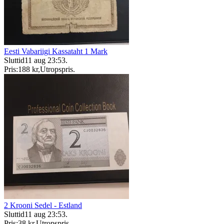
Eesti Vabariigi Kassataht 1 Mark
Sluttid
11 aug 23:53
.
Pris:
188 kr
,
Utropspris
.
2 Krooni Sedel - Estland
Sluttid
11 aug 23:53
.
Pris:
38 kr
,
Utropspris
.