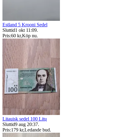
Estland 5 Krooni Sedel
Sluttid
1 okt 11:09
.
Pris:
60 kr
,
Köp nu
.
Litauisk sedel 100 Litų
Sluttid
9 aug 20:37
.
Pris:
179 kr
,
Ledande bud
.