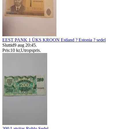
EEST PANK 1 ÜKS KROON Estland ? Estonia ? sedel
Sluttid
9 aug 20:45
.
Pris:
10 kr
,
Utropspris
.
200 Latvijas Rublu Sedel