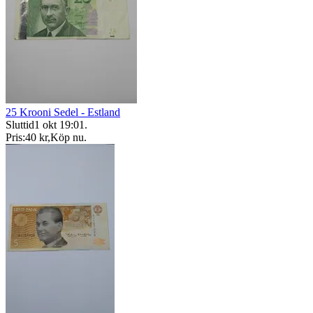
25 Krooni Sedel - Estland
Sluttid
1 okt 19:01
.
Pris:
40 kr
,
Köp nu
.