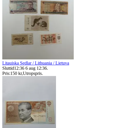
Litauiska Sedlar / Lithuania / Lietuva
Sluttid
12:36
6 aug 12:36
.
Pris:
150 kr
,
Utropspris
.