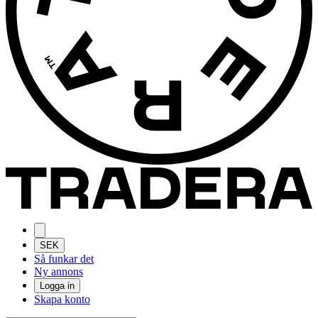
SEK
Så funkar det
Ny annons
Logga in
Skapa konto