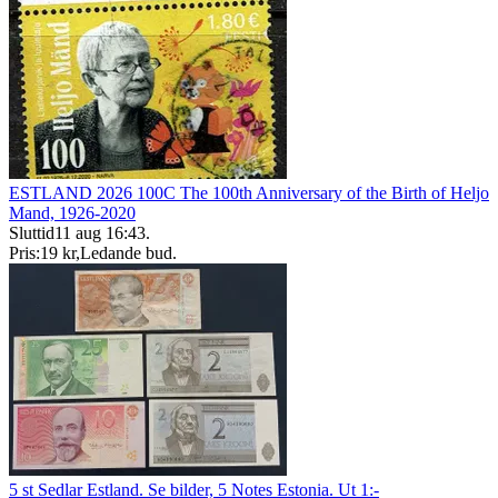
ESTLAND 2026 100C The 100th Anniversary of the Birth of Heljo
Mand, 1926-2020
Sluttid
11 aug 16:43
.
Pris:
19 kr
,
Ledande bud
.
5 st Sedlar Estland. Se bilder, 5 Notes Estonia. Ut 1:-