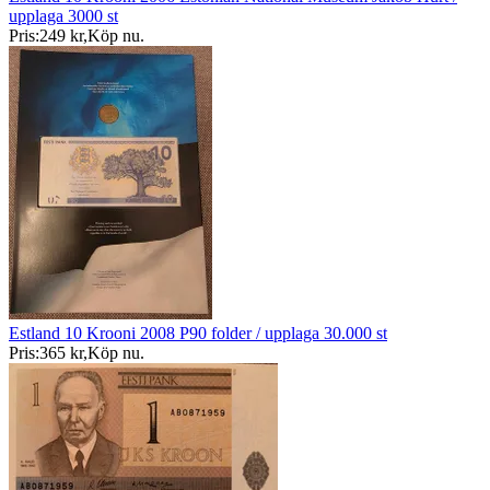
upplaga 3000 st
Pris:
249 kr
,
Köp nu
.
Estland 10 Krooni 2008 P90 folder / upplaga 30.000 st
Pris:
365 kr
,
Köp nu
.