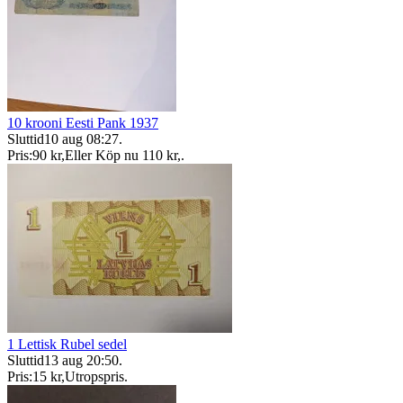
10 krooni Eesti Pank 1937
Sluttid
10 aug 08:27
.
Pris:
90 kr
,
Eller Köp nu
110 kr
,
.
1 Lettisk Rubel sedel
Sluttid
13 aug 20:50
.
Pris:
15 kr
,
Utropspris
.