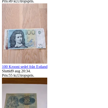
Pris:
49 kr
,
Utropspris
.
100 Krooni sedel från Estland
Sluttid
9 aug 20:34
.
Pris:
55 kr
,
Utropspris
.