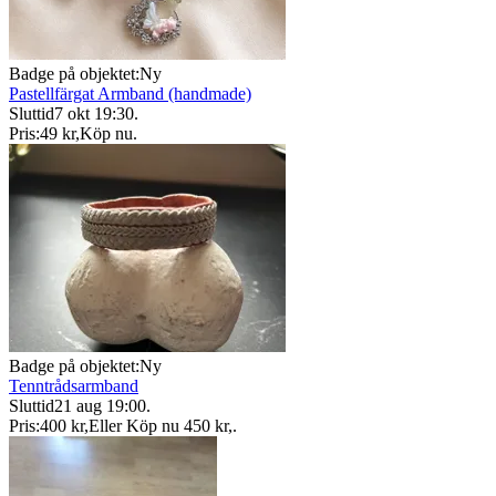
Badge på objektet:
Ny
Pastellfärgat Armband (handmade)
Sluttid
7 okt 19:30
.
Pris:
49 kr
,
Köp nu
.
Badge på objektet:
Ny
Tenntrådsarmband
Sluttid
21 aug 19:00
.
Pris:
400 kr
,
Eller Köp nu
450 kr
,
.