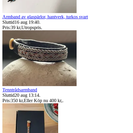
Armband av glaspärlor, hantverk, turkos svart
Sluttid
16 aug 19:40
.
Pris:
39 kr
,
Utropspris
.
Tenntrådsarmband
Sluttid
20 aug 13:14
.
Pris:
350 kr
,
Eller Köp nu
400 kr
,
.