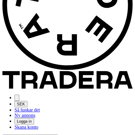
SEK
Så funkar det
Ny annons
Logga in
Skapa konto