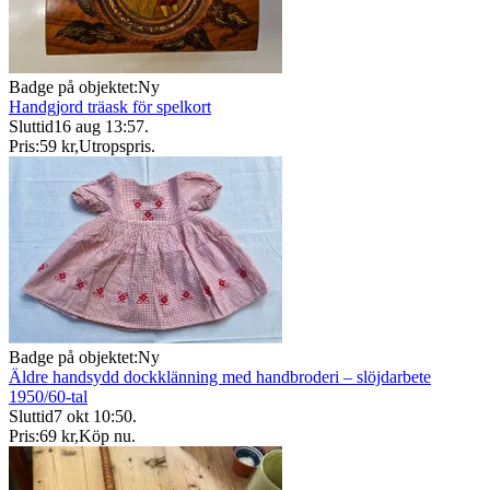
Badge på objektet:
Ny
Handgjord träask för spelkort
Sluttid
16 aug 13:57
.
Pris:
59 kr
,
Utropspris
.
Badge på objektet:
Ny
Äldre handsydd dockklänning med handbroderi – slöjdarbete
1950/60-tal
Sluttid
7 okt 10:50
.
Pris:
69 kr
,
Köp nu
.