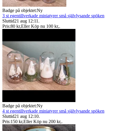
Badge på objektet:
Ny
3 st egentillverkade miniatyrer små självlysande spöken
Sluttid
21 aug 12:11
.
Pris:
80 kr
,
Eller Köp nu
100 kr
,
.
Badge på objektet:
Ny
4 st egentillverkade miniatyrer små självlysande spöken
Sluttid
21 aug 12:10
.
Pris:
150 kr
,
Eller Köp nu
200 kr
,
.