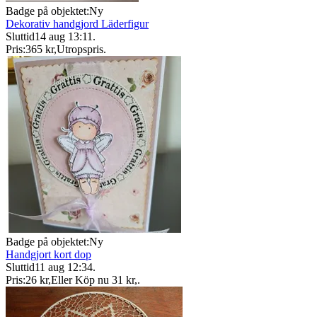
Badge på objektet:
Ny
Dekorativ handgjord Läderfigur
Sluttid
14 aug 13:11
.
Pris:
365 kr
,
Utropspris
.
Badge på objektet:
Ny
Handgjort kort dop
Sluttid
11 aug 12:34
.
Pris:
26 kr
,
Eller Köp nu
31 kr
,
.