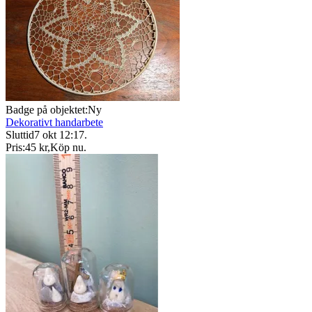
Badge på objektet:
Ny
Dekorativt handarbete
Sluttid
7 okt 12:17
.
Pris:
45 kr
,
Köp nu
.