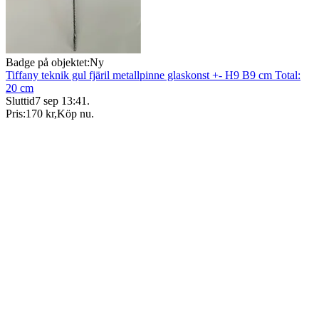
Badge på objektet:
Ny
Tiffany teknik gul fjäril metallpinne glaskonst +- H9 B9 cm Total:
20 cm
Sluttid
7 sep 13:41
.
Pris:
170 kr
,
Köp nu
.