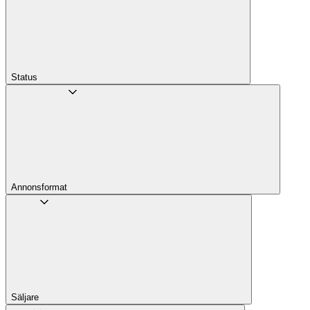
Status
Annons­format
Säljare