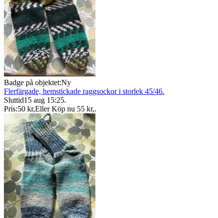
Badge på objektet:
Ny
Flerfärgade, hemstickade raggsockor i storlek 45/46.
Sluttid
15 aug 15:25
.
Pris:
50 kr
,
Eller Köp nu
55 kr
,
.