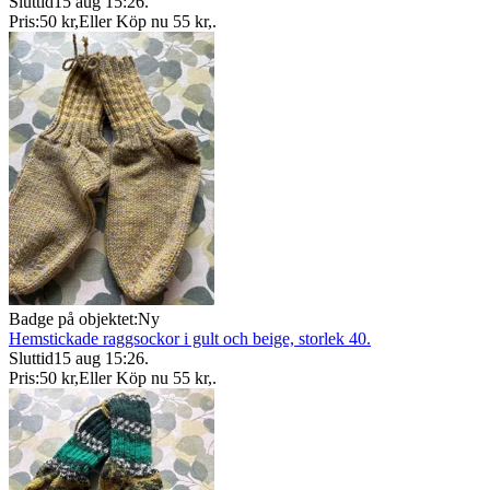
Sluttid
15 aug 15:26
.
Pris:
50 kr
,
Eller Köp nu
55 kr
,
.
Badge på objektet:
Ny
Hemstickade raggsockor i gult och beige, storlek 40.
Sluttid
15 aug 15:26
.
Pris:
50 kr
,
Eller Köp nu
55 kr
,
.