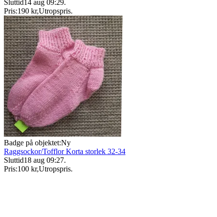
Sluttid
14 aug 09:29
.
Pris:
190 kr
,
Utropspris
.
Badge på objektet:
Ny
Raggsockor/Tofflor Korta storlek 32-34
Sluttid
18 aug 09:27
.
Pris:
100 kr
,
Utropspris
.