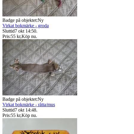
Badge på objektet:
Ny
Virkat bokmärke - groda
Sluttid
7 okt 14:50
.
Pris:
55 kr
,
Köp nu
.
Badge på objektet:
Ny
Virkat bokmärke - råtta/mus
Sluttid
7 okt 14:48
.
Pris:
55 kr
,
Köp nu
.