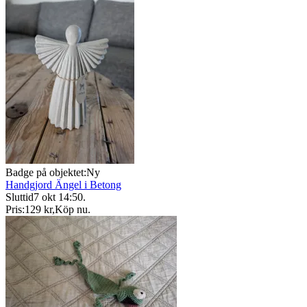
Badge på objektet:
Ny
Handgjord Ängel i Betong
Sluttid
7 okt 14:50
.
Pris:
129 kr
,
Köp nu
.