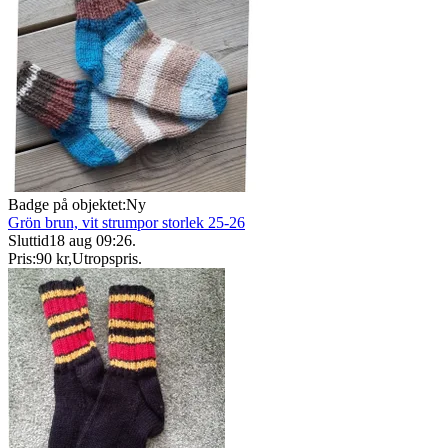
Badge på objektet:
Ny
Grön brun, vit strumpor storlek 25-26
Sluttid
18 aug 09:26
.
Pris:
90 kr
,
Utropspris
.