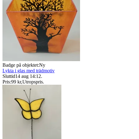
Badge på objektet:
Ny
Lykta i glas med trädmotiv
Sluttid
14 aug 14:12
.
Pris:
99 kr
,
Utropspris
.