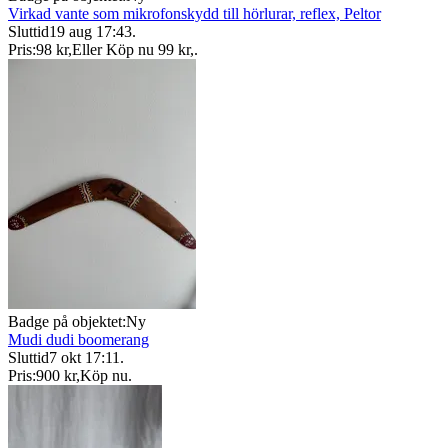
Virkad vante som mikrofonskydd till hörlurar, reflex, Peltor
Sluttid
19 aug 17:43
.
Pris:
98 kr
,
Eller Köp nu
99 kr
,
.
Badge på objektet:
Ny
Mudi dudi boomerang
Sluttid
7 okt 17:11
.
Pris:
900 kr
,
Köp nu
.