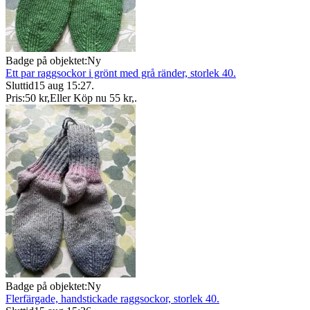
Badge på objektet:
Ny
Ett par raggsockor i grönt med grå ränder, storlek 40.
Sluttid
15 aug 15:27
.
Pris:
50 kr
,
Eller Köp nu
55 kr
,
.
Badge på objektet:
Ny
Flerfärgade, handstickade raggsockor, storlek 40.