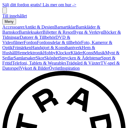
Sälj ditt fordon gratis! Läs mer om hur ->
Till innehållet
Meny
Accessoarer
Antikt & Design
Barnartiklar
Barnkläder &
Barnskor
Barnleksaker
Biljetter & Resor
Bygg & Verktyg
Böcker &
Tidningar
Datorer & Tillbehör
DVD &
Videofilmer
Fordon
Fordonsdelar & tillbehör
Foto, Kameror &
Optik
Frimärken
Handgjort & Konsthantverk
Hem &
Hushåll
Hemelektronik
Hobby
Klockor
Kläder
Konst
Musik
Mynt &
Sedlar
Samlarsaker
Skor
Skönhet
Smycken & Ädelstenar
Sport &
Fritid
Telefoni, Tablets & Wearables
Trädgård & Växter
TV-spel &
Datorspel
Vykort & Bilder
Övrigt
Inspiration