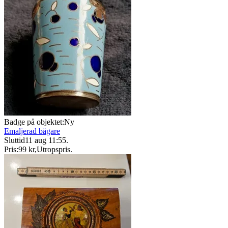
Badge på objektet:
Ny
Emaljerad bägare
Sluttid
11 aug 11:55
.
Pris:
99 kr
,
Utropspris
.