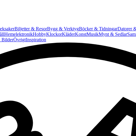
eksaker
Biljetter & Resor
Bygg & Verktyg
Böcker & Tidningar
Datorer &
ll
Hemelektronik
Hobby
Klockor
Kläder
Konst
Musik
Mynt & Sedlar
Saml
 Bilder
Övrigt
Inspiration