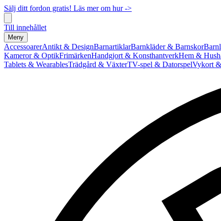
Sälj ditt fordon gratis! Läs mer om hur ->
Till innehållet
Meny
Accessoarer
Antikt & Design
Barnartiklar
Barnkläder & Barnskor
Barnl
Kameror & Optik
Frimärken
Handgjort & Konsthantverk
Hem & Hushå
Tablets & Wearables
Trädgård & Växter
TV-spel & Datorspel
Vykort &