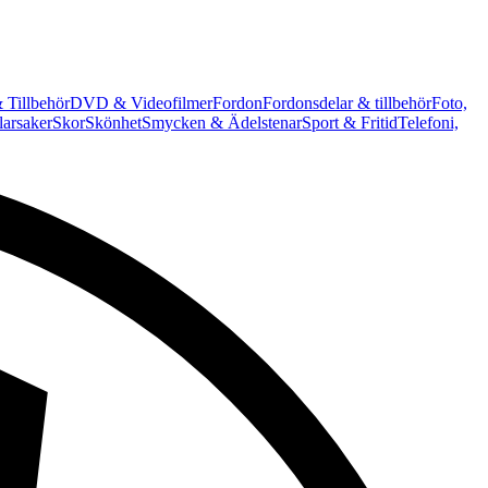
 Tillbehör
DVD & Videofilmer
Fordon
Fordonsdelar & tillbehör
Foto,
arsaker
Skor
Skönhet
Smycken & Ädelstenar
Sport & Fritid
Telefoni,