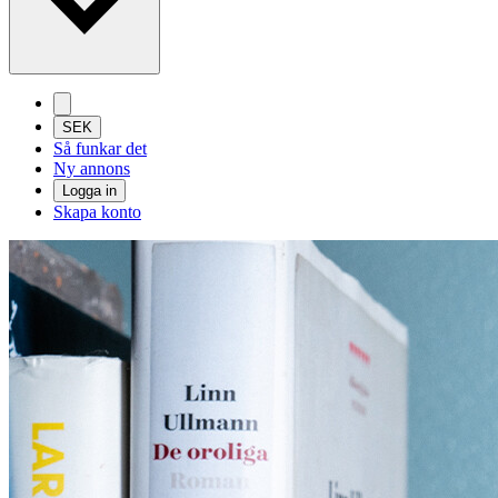
SEK
Så funkar det
Ny annons
Logga in
Skapa konto