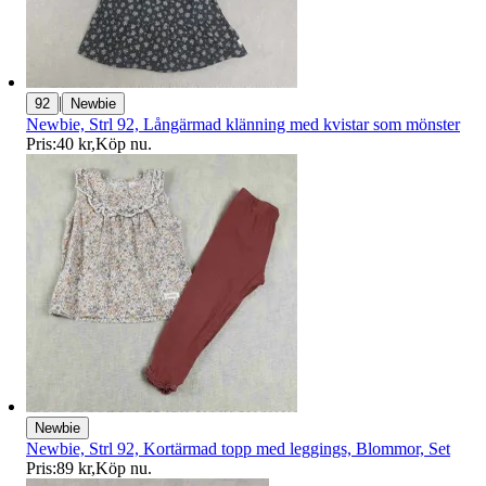
|
92
Newbie
Newbie, Strl 92, Långärmad klänning med kvistar som mönster
Pris:
40 kr
,
Köp nu
.
Newbie
Newbie, Strl 92, Kortärmad topp med leggings, Blommor, Set
Pris:
89 kr
,
Köp nu
.