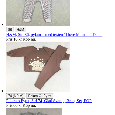
|
86
H&M
H&M, Strl 86, pyjamas med texten "I love Mum and Dad."
Pris:
10 kr
,
Köp nu
.
|
74 (6-9 M)
Polarn O. Pyret
Polarn o Pyret, Strl 74, Glad Svamp, Brun, Set, POP
Pris:
60 kr
,
Köp nu
.