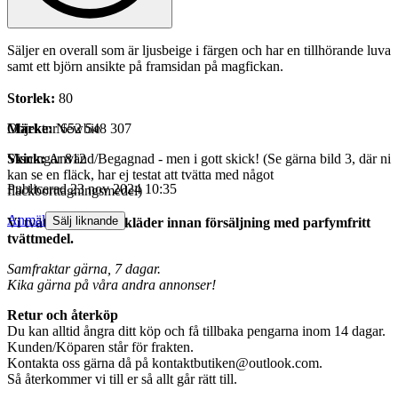
Säljer en overall som är ljusbeige i färgen och har en tillhörande luva
samt ett björn ansikte på framsidan på magfickan.
Storlek:
80
Märke:
Objektnr
Newbie
652 548 307
Skick:
Visningar
Använd/Begagnad - men i gott skick! (Se gärna bild 3, där ni
812
kan se en fläck, har ej testat att tvätta med något
Publicerad
23 nov 2024 10:35
fläckborttagningsmedel)
Anmäl
Sälj liknande
Vi tvättar själv alla kläder innan försäljning med parfymfritt
tvättmedel.
Samfraktar gärna, 7 dagar.
Kika gärna på våra andra annonser!
Retur och återköp
Du kan alltid ångra ditt köp och få tillbaka pengarna inom 14 dagar.
Kunden/Köparen står för frakten.
Kontakta oss gärna då på kontaktbutiken@outlook.com.
Så återkommer vi till er så allt går rätt till.