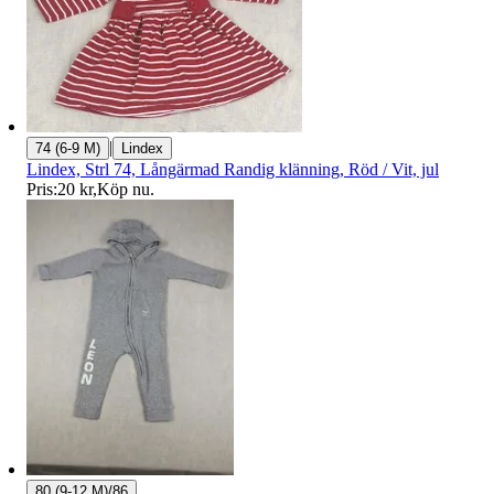
|
74 (6-9 M)
Lindex
Lindex, Strl 74, Långärmad Randig klänning, Röd / Vit, jul
Pris:
20 kr
,
Köp nu
.
80 (9-12 M)/86