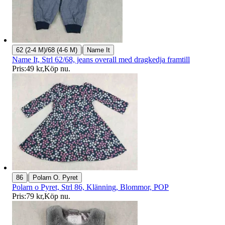
|
62 (2-4 M)/68 (4-6 M)
Name It
Name It, Strl 62/68, jeans overall med dragkedja framtill
Pris:
49 kr
,
Köp nu
.
|
86
Polarn O. Pyret
Polarn o Pyret, Strl 86, Klänning, Blommor, POP
Pris:
79 kr
,
Köp nu
.