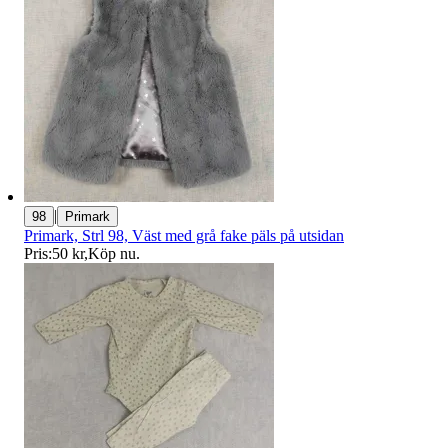
|
98
Primark
Primark, Strl 98, Väst med grå fake päls på utsidan
Pris:
50 kr
,
Köp nu
.