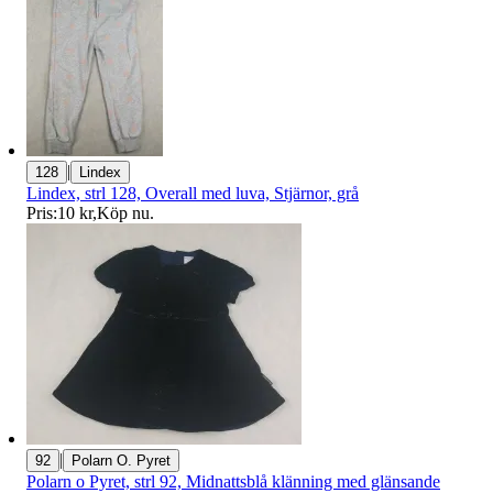
|
128
Lindex
Lindex, strl 128, Overall med luva, Stjärnor, grå
Pris:
10 kr
,
Köp nu
.
|
92
Polarn O. Pyret
Polarn o Pyret, strl 92, Midnattsblå klänning med glänsande