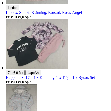
Lindex
Lindex, Strl 92, Klänning, Borstad, Rosa, Ängel
Pris:
10 kr
,
Köp nu
.
|
74 (6-9 M)
KappAhl
Kappahl, Strl 74, 1 x Klänning, 1 x Tröja, 1 x Byxor, Set
Pris:
49 kr
,
Köp nu
.