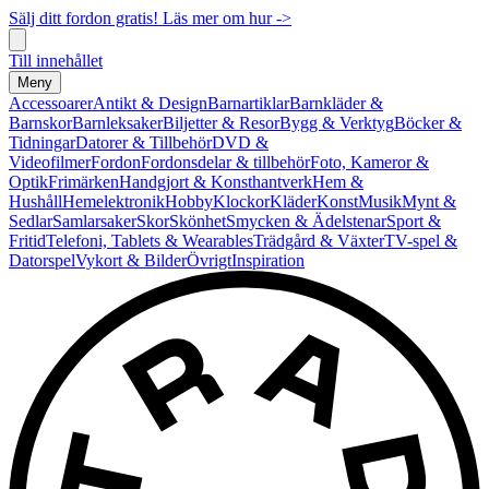
Sälj ditt fordon gratis! Läs mer om hur ->
Till innehållet
Meny
Accessoarer
Antikt & Design
Barnartiklar
Barnkläder &
Barnskor
Barnleksaker
Biljetter & Resor
Bygg & Verktyg
Böcker &
Tidningar
Datorer & Tillbehör
DVD &
Videofilmer
Fordon
Fordonsdelar & tillbehör
Foto, Kameror &
Optik
Frimärken
Handgjort & Konsthantverk
Hem &
Hushåll
Hemelektronik
Hobby
Klockor
Kläder
Konst
Musik
Mynt &
Sedlar
Samlarsaker
Skor
Skönhet
Smycken & Ädelstenar
Sport &
Fritid
Telefoni, Tablets & Wearables
Trädgård & Växter
TV-spel &
Datorspel
Vykort & Bilder
Övrigt
Inspiration