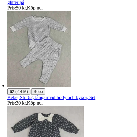
glitter på
Pris:
50 kr
,
Köp nu
.
|
62 (2-4 M)
Bebe
Bebe, Strl 62, långärmad body och byxor, Set
Pris:
30 kr
,
Köp nu
.