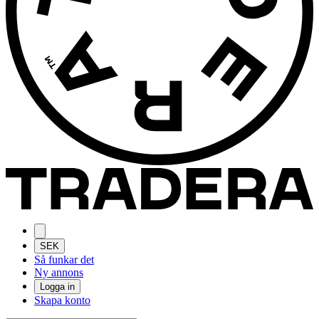
SEK
Så funkar det
Ny annons
Logga in
Skapa konto