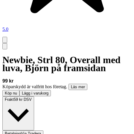
5.0
Newbie, Strl 80, Overall med
luva, Björn på framsidan
99 kr
Köparskydd är valfritt hos företag.
Läs mer
Köp nu
Lägg i varukorg
Frakt
59 kr DSV
Betalning
Via Tradera