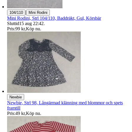
|
104/110
Mini Rodini
Mini Rodini, Strl 104/110, Baddräkt, Gul, Körsbär
Sluttid
15 aug 22:42
.
Pris:
99 kr
,
Köp nu
.
Newbie
Newbie, Strl 98, Långärmad klänning med blommor och spets
framtill
Pris:
49 kr
,
Köp nu
.