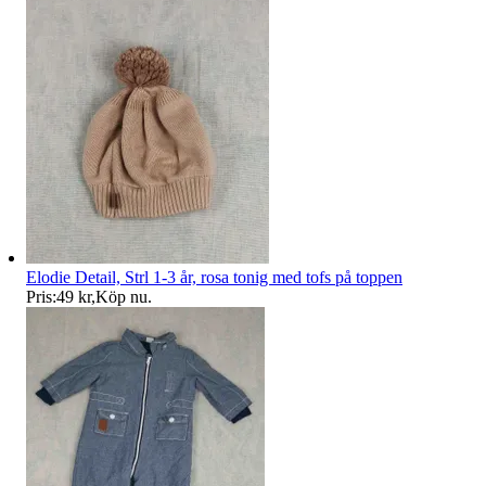
Elodie Detail, Strl 1-3 år, rosa tonig med tofs på toppen
Pris:
49 kr
,
Köp nu
.