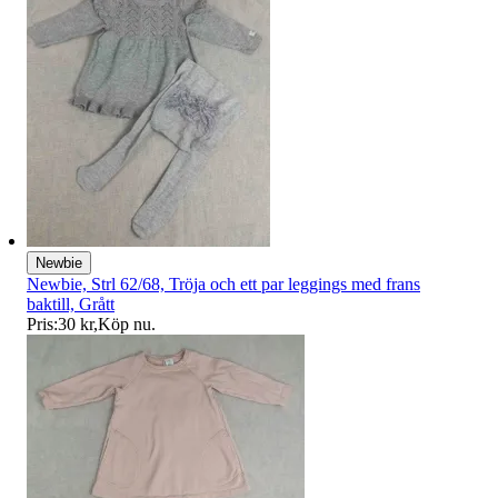
Newbie
Newbie, Strl 62/68, Tröja och ett par leggings med frans
baktill, Grått
Pris:
30 kr
,
Köp nu
.