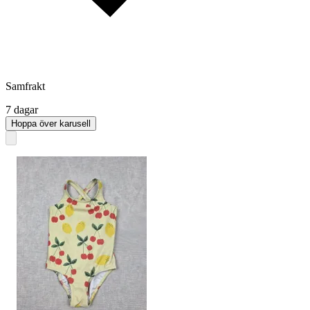
Samfrakt
7 dagar
Hoppa över karusell