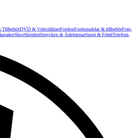
 Tillbehör
DVD & Videofilmer
Fordon
Fordonsdelar & tillbehör
Foto,
arsaker
Skor
Skönhet
Smycken & Ädelstenar
Sport & Fritid
Telefoni,