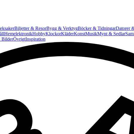
eksaker
Biljetter & Resor
Bygg & Verktyg
Böcker & Tidningar
Datorer &
ll
Hemelektronik
Hobby
Klockor
Kläder
Konst
Musik
Mynt & Sedlar
Saml
 Bilder
Övrigt
Inspiration