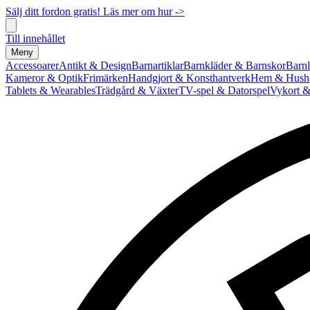
Sälj ditt fordon gratis! Läs mer om hur ->
Till innehållet
Meny
Accessoarer
Antikt & Design
Barnartiklar
Barnkläder & Barnskor
Barnl
Kameror & Optik
Frimärken
Handgjort & Konsthantverk
Hem & Hushå
Tablets & Wearables
Trädgård & Växter
TV-spel & Datorspel
Vykort &