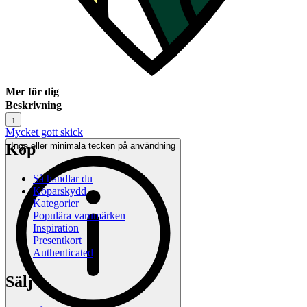
Mer för dig
Beskrivning
↑
Mycket gott skick
Köp
Inga eller minimala tecken på användning
Så handlar du
Köparskydd
Kategorier
Populära varumärken
Inspiration
Presentkort
Authenticated
Sälj