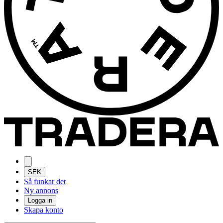
SEK
Så funkar det
Ny annons
Logga in
Skapa konto