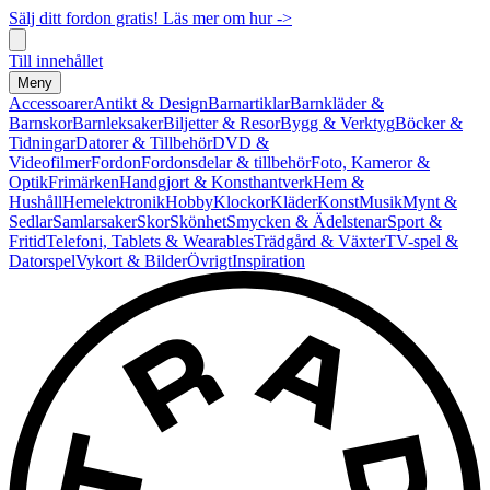
Sälj ditt fordon gratis! Läs mer om hur ->
Till innehållet
Meny
Accessoarer
Antikt & Design
Barnartiklar
Barnkläder &
Barnskor
Barnleksaker
Biljetter & Resor
Bygg & Verktyg
Böcker &
Tidningar
Datorer & Tillbehör
DVD &
Videofilmer
Fordon
Fordonsdelar & tillbehör
Foto, Kameror &
Optik
Frimärken
Handgjort & Konsthantverk
Hem &
Hushåll
Hemelektronik
Hobby
Klockor
Kläder
Konst
Musik
Mynt &
Sedlar
Samlarsaker
Skor
Skönhet
Smycken & Ädelstenar
Sport &
Fritid
Telefoni, Tablets & Wearables
Trädgård & Växter
TV-spel &
Datorspel
Vykort & Bilder
Övrigt
Inspiration