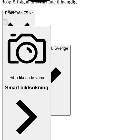
Köpförfrågan är tyvärr inte tillgänglig.
Pris:
.
Frakt
Från 75 kr
Avhämtning
ÄNGELHOLM, Sverige
Hitta liknande varor
Smart bildsökning
Betalning
Via Tradera