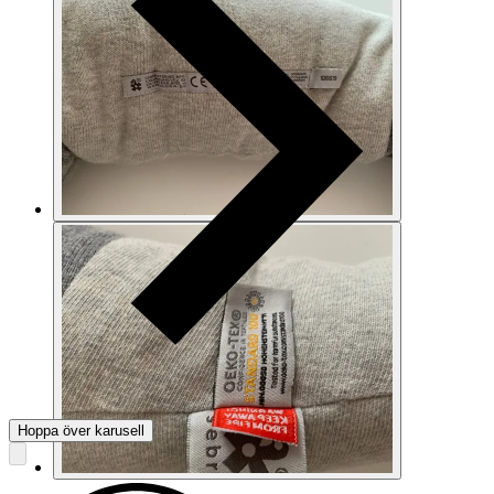
Hoppa över karusell