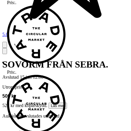
Pris:
.
5.0
SOVORM FRÅN SEBRA.
Pris:
.
Avslutad
15 jun 12:06
Utropspris
500 kr
527 kr med köparskydd.
Läs mer
Auktionen avslutades utan bud