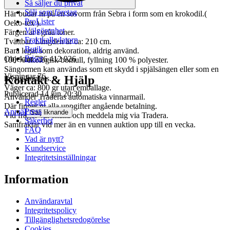
Så säljer du privat
Sälj som företag
Här budar ni på en sovorm från Sebra i form som en krokodil.(
ProLister
Oeko-tex ).
Välgörenhet
Färgen är i gråa toner.
Fraktkalkylatorn
Tvättbar. Längden är ca: 210 cm.
Butik
Bara legat som dekoration, aldrig använd.
Priser
Objektnr
736 412 926
100 % ekologisk bomull, fyllning 100 % polyester.
Sängormen kan användas som ett skydd i spjälsängen eller som en
Visningar
76
Kontakt & Hjälp
mysig kompis.
Väger ca: 800 gr utan emballage.
Publicerad
14 jun 20:30
Använder Traderas automatiska vinnarmail.
Regler
Där finner ni alla uppgifter angående betalning.
Press
Anmäl
Sälj liknande
Vid frågor var snälla och meddela mig via Tradera.
Säkerhet
Samfraktar vid mer än en vunnen auktion upp till en vecka.
FAQ
Vad är nytt?
Kundservice
Integritetsinställningar
Information
Användaravtal
Integritetspolicy
Tillgänglighetsredogörelse
Cookies