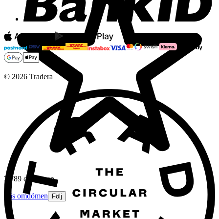
©
2026
Tradera
3 789 omdömen
Läs omdömen
Följ