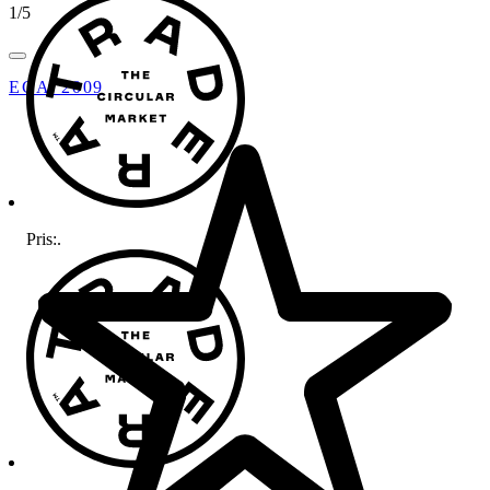
1
/
5
EGA_2009
Pris:
.