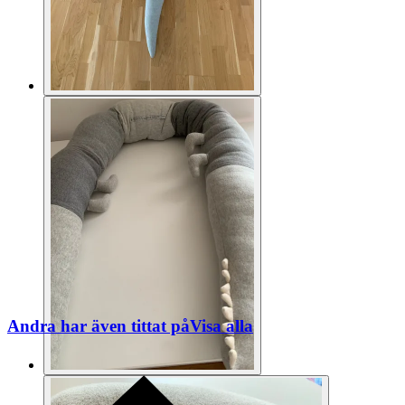
Andra har även tittat på
Visa alla