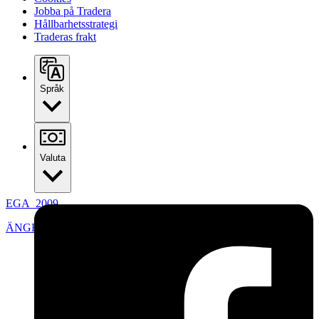
Jobba på Tradera
Hållbarhetsstrategi
Traderas frakt
Språk
Valuta
EGA_2009
ÄNGELHOLM
,
Sverige