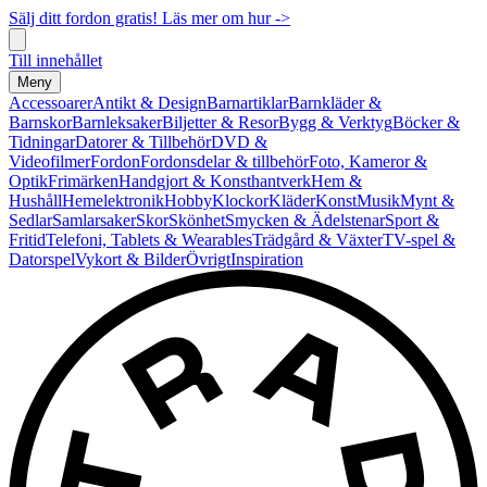
Sälj ditt fordon gratis! Läs mer om hur ->
Till innehållet
Meny
Accessoarer
Antikt & Design
Barnartiklar
Barnkläder &
Barnskor
Barnleksaker
Biljetter & Resor
Bygg & Verktyg
Böcker &
Tidningar
Datorer & Tillbehör
DVD &
Videofilmer
Fordon
Fordonsdelar & tillbehör
Foto, Kameror &
Optik
Frimärken
Handgjort & Konsthantverk
Hem &
Hushåll
Hemelektronik
Hobby
Klockor
Kläder
Konst
Musik
Mynt &
Sedlar
Samlarsaker
Skor
Skönhet
Smycken & Ädelstenar
Sport &
Fritid
Telefoni, Tablets & Wearables
Trädgård & Växter
TV-spel &
Datorspel
Vykort & Bilder
Övrigt
Inspiration