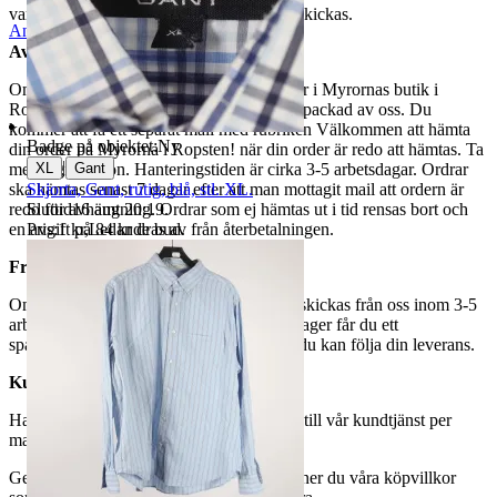
varor märkta endast avhämtning inte kan skickas.
Anmäl
Sälj liknande
Avhämtning
Om du väljer avhämtning hämtas din order i Myrornas butik i
Ropsten, Kolargatan 2 efter den har blivit packad av oss. Du
kommer att få ett separat mail med rubriken Välkommen att hämta
Badge på objektet:
Ny
din order på Myrorna i Ropsten! när din order är redo att hämtas. Ta
|
XL
Gant
med legitimation. Hanteringstiden är cirka 3-5 arbetsdagar. Ordrar
Skjorta, Gant, rutig, blå, stl. XL.
ska hämtas senast 7 dagar efter att man mottagit mail att ordern är
Sluttid
16 aug 20:19
.
redo för avhämtning. Ordrar som ej hämtas ut i tid rensas bort och
Pris:
1 kr
,
Ledande bud
.
en avgift på 84 kr dras av från återbetalningen.
Frakt
Om du har valt frakt kommer din vara att skickas från oss inom 3-5
arbetsdagar. När din vara har lämnat vårt lager får du ett
spårningsnummer av DSV inom kort där du kan följa din leverans.
Kundservice
Har du frågor eller funderingar hör av dig till vår kundtjänst per
mail:
webbshop@myrorna.se
.
Genom att buda på våra annonser godkänner du våra köpvillkor