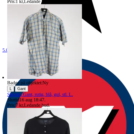
Pris:
1 kr
,
Ledande bud
.
5.0
Badge på objektet:
Ny
|
L
Gant
Skjorta, Gant, rutig, blå, gul, stl. L.
Sluttid
16 aug 18:47
.
Pris:
7 kr
,
Ledande bud
.