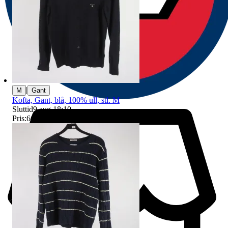
|
M
Gant
Kofta, Gant, blå, 100% ull, stl. M
Sluttid
9 aug 18:10
.
Pris:
66 kr
,
Ledande bud
.