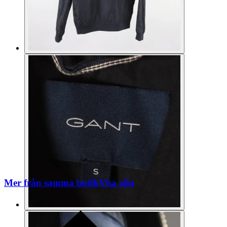
Mer från samma butik
Visa alla