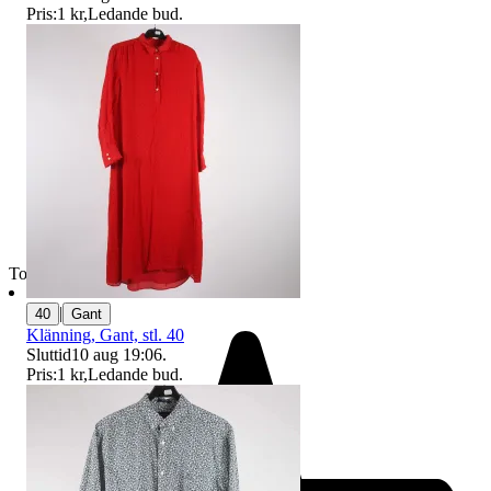
Pris:
1 kr
,
Ledande bud
.
Toppsäljare
|
40
Gant
Klänning, Gant, stl. 40
Sluttid
10 aug 19:06
.
Pris:
1 kr
,
Ledande bud
.