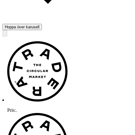
Hoppa över karusell
Pris:
.