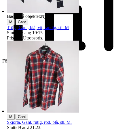
Badge på objektet:
Ny
|
M
Gant
Tröja, Gant, blå, vit, randig, stl. M
Sluttid
16 aug 19:15
.
Pris:
1 kr
,
Utropspris
.
Företag
|
M
Gant
Skjorta, Gant, rutig, röd, blå, stl. M.
Sluttid
9 aug 21:23
.