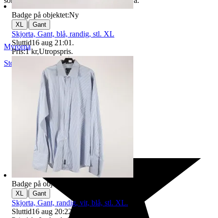
som du hittar på vår infosida här på Tradera.
Badge på objektet:
Ny
|
XL
Gant
Skjorta, Gant, blå, randig, stl. XL
Sluttid
16 aug 21:01
.
Myrorna
Pris:
1 kr
,
Utropspris
.
Stockholm
,
Sverige
Badge på objektet:
Ny
|
XL
Gant
Skjorta, Gant, randig, vit, blå, stl. XL.
Sluttid
16 aug 20:22
.