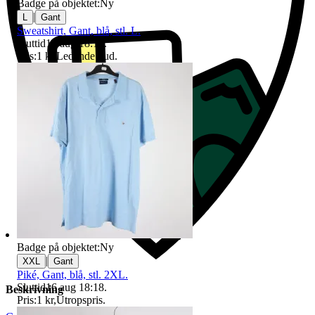
Badge på objektet:
Ny
|
L
Gant
Sweatshirt, Gant, blå, stl. L.
Sluttid
16 aug 18:19
.
Pris:
1 kr
,
Ledande bud
.
Badge på objektet:
Ny
|
XXL
Gant
Piké, Gant, blå, stl. 2XL.
Sluttid
16 aug 18:18
.
Beskrivning
Pris:
1 kr
,
Utropspris
.