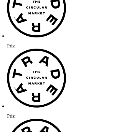
Pris:
.
Pris:
.