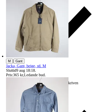
|
M
Gant
Jacka, Gant, beige, stl. M
Sluttid
9 aug 18:18
.
Pris:
365 kr
,
Ledande bud
.
Ersättning om varan inte är som beskriven