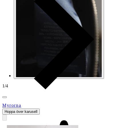
1
/
4
Myrorna
Hoppa över karusell