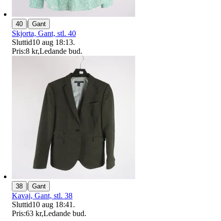
|
40
Gant
Skjorta, Gant, stl. 40
Sluttid
10 aug 18:13
.
Pris:
8 kr
,
Ledande bud
.
|
38
Gant
Kavaj, Gant, stl. 38
Sluttid
10 aug 18:41
.
Pris:
63 kr
,
Ledande bud
.