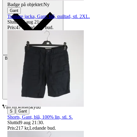
Badge på objektet:
Ny
Gant
Tunnare jacka, Gant, blå, quiltad, stl. 2XL.
Sluttid
16 aug 21:42
.
Pris:
47 kr
,
Ledande bud
.
Betalning
Via Tradera
Välj till köparskydd
|
S
Gant
Shorts, Gant, blå, 100% lin, stl. S.
Sluttid
9 aug 21:30
.
Pris:
217 kr
,
Ledande bud
.