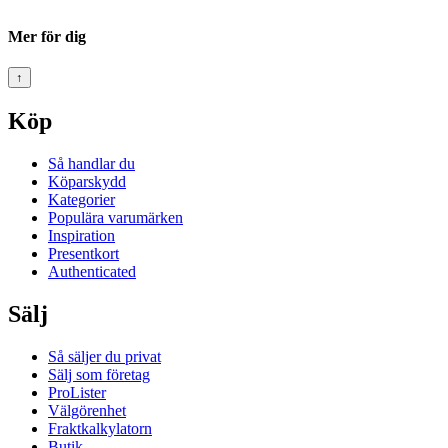
Mer för dig
↑
Köp
Så handlar du
Köparskydd
Kategorier
Populära varumärken
Inspiration
Presentkort
Authenticated
Sälj
Så säljer du privat
Sälj som företag
ProLister
Välgörenhet
Fraktkalkylatorn
Butik