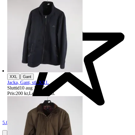
|
XXL
Gant
Jacka, Gant, stl. XXL
Sluttid
10 aug 19:37
.
Pris:
200 kr
,
Ledande bud
.
5.0