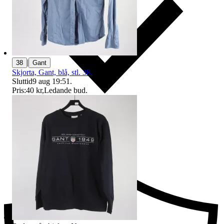
|
38
Gant
Skjorta, Gant, blå, stl. 38.
Sluttid
9 aug 19:51
.
Pris:
40 kr
,
Ledande bud
.
Ersättning om du inte får din vara