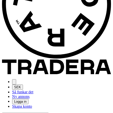
SEK
Så funkar det
Ny annons
Logga in
Skapa konto