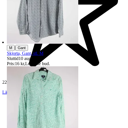
|
M
Gant
Skjorta, Gant, stl. M
Sluttid
10 aug 19:48
.
Pris:
16 kr
,
Ledande bud
.
229 538 omdömen
Läs omdömen
Följ