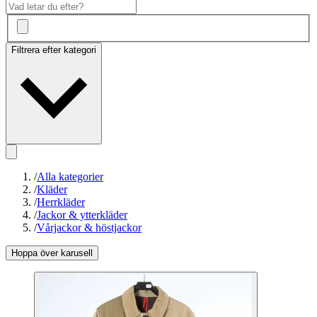
Filtrera efter kategori
/
Alla kategorier
/
Kläder
/
Herrkläder
/
Jackor & ytterkläder
/
Vårjackor & höstjackor
Hoppa över karusell