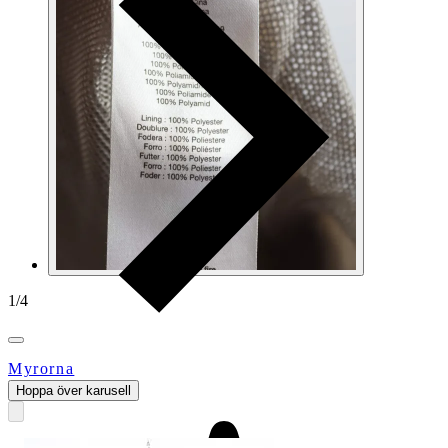
1
/
4
Myrorna
Hoppa över karusell