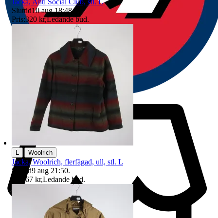
Jacka, Anti Social Club, stl. L
Sluttid
10 aug 18:48
.
Pris:
320 kr
,
Ledande bud
.
|
L
Woolrich
Jacka, Woolrich, flerfägad, ull, stl. L
Sluttid
9 aug 21:50
.
Pris:
67 kr
,
Ledande bud
.