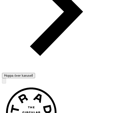
Hoppa över karusell