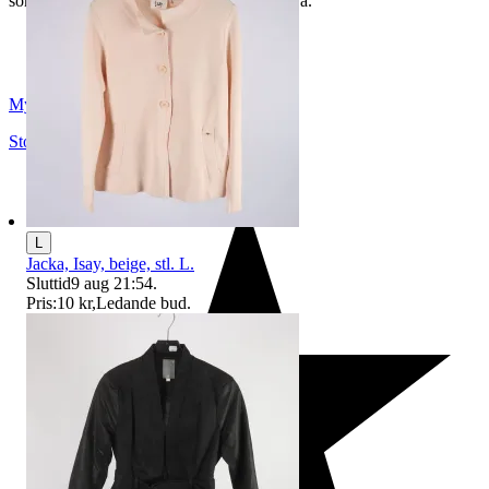
som du hittar på vår infosida här på Tradera.
Myrorna
Stockholm
,
Sverige
L
Jacka, Isay, beige, stl. L.
Sluttid
9 aug 21:54
.
Pris:
10 kr
,
Ledande bud
.