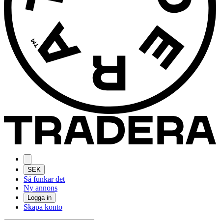
SEK
Så funkar det
Ny annons
Logga in
Skapa konto