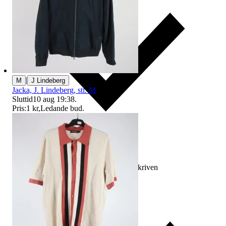
|
M
J Lindeberg
Jacka, J. Lindeberg, stl. M
Sluttid
10 aug 19:38
.
Pris:
1 kr
,
Ledande bud
.
Ersättning om varan inte är som beskriven