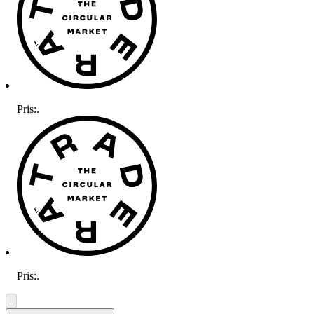
Pris:
.
Pris:
.