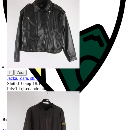
|
L
Zara
Jacka, Zara, stl. L
Sluttid
10 aug 18:19
.
Pris:
1 kr
,
Ledande bud
.
Beskrivning