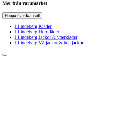
Mer från varumärket
Hoppa över karusell
J Lindeberg Kläder
J Lindeberg Herrkläder
J Lindeberg Jackor & ytterkläder
J Lindeberg Vårjackor & höstjackor