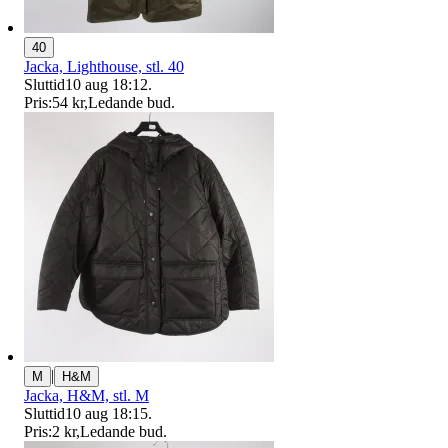
40
Jacka, Lighthouse, stl. 40
Sluttid
10 aug 18:12
.
Pris:
54 kr
,
Ledande bud
.
|
M
H&M
Jacka, H&M, stl. M
Sluttid
10 aug 18:15
.
Pris:
2 kr
,
Ledande bud
.