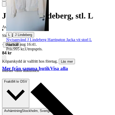
Jacka, J. Lindeberg, stl. L
Avslutad
21 jun 21:29
|
L
J Lindeberg
Slutpris
Ny/oanvänd J Lindeberg Harrington Jacka vit storl L
Sluttid
8 aug 16:41
.
∙
Visa bud
Pris:
995 kr
,
Utropspris
.
84 kr
Köparskydd är valfritt hos företag.
Läs mer
Mer från samma butik
Visa alla
Indrias vann auktionen
Frakt
84 kr DSV
Avhämtning
Stockholm, Sverige