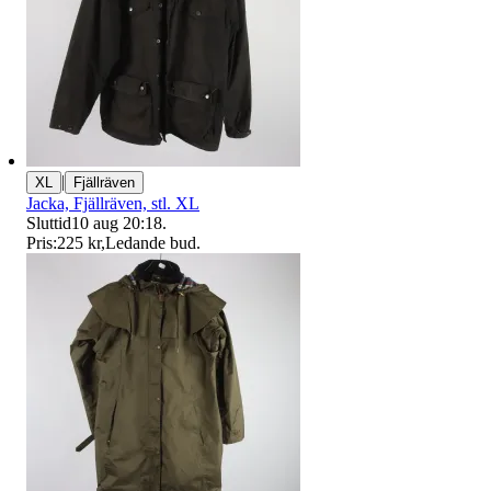
|
XL
Fjällräven
Jacka, Fjällräven, stl. XL
Sluttid
10 aug 20:18
.
Pris:
225 kr
,
Ledande bud
.