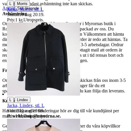
|
varor märkta endast avhämtning inte kan skickas.
L
Morris
Anmäl
Sälj liknande
Jacka, Morris, stl. L
Avhämtning
Sluttid
10 aug 20:19
.
Pris:
1 kr
,
Utropspris
.
Om du väljer avhämtning hämtas din order i Myrornas butik i
Ropsten, Kolargatan 2 efter den har blivit packad av oss. Du
kommer att få ett separat mail med rubriken Välkommen att hämta
din order på Myrorna i Ropsten! när din order är redo att hämtas. Ta
med legitimation. Hanteringstiden är cirka 3-5 arbetsdagar. Ordrar
ska hämtas senast 7 dagar efter att man mottagit mail att ordern är
redo för avhämtning. Ordrar som ej hämtas ut i tid rensas bort och
en avgift på 84 kr dras av från återbetalningen.
Frakt
Om du har valt frakt kommer din vara att skickas från oss inom 3-5
arbetsdagar. När din vara har lämnat vårt lager får du ett
spårningsnummer av DSV inom kort där du kan följa din leverans.
|
L
Lindex
Kundservice
Jacka, Lindex, stl. L
Sluttid
10 aug 19:09
.
Har du frågor eller funderingar hör av dig till vår kundtjänst per
Pris:
1 kr
,
Ledande bud
.
mail:
webbshop@myrorna.se
.
Genom att buda på våra annonser godkänner du våra köpvillkor