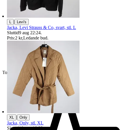
|
L
Levi's
Jacka, Levi Strauss & Co, svart, stl. L
Sluttid
9 aug 22:24
.
Pris:
2 kr
,
Ledande bud
.
Toppsäljare
|
XL
Only
Jacka, Only, stl. XL
Sluttid
10 aug 18:32
.