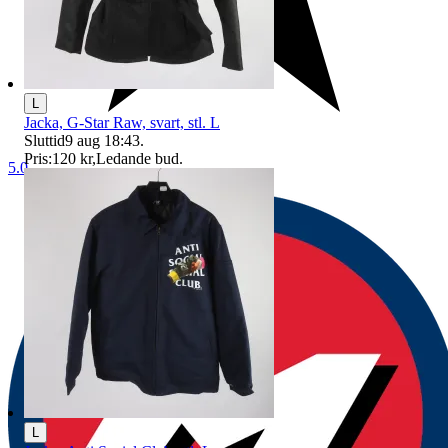
L
Jacka, G-Star Raw, svart, stl. L
Sluttid
9 aug 18:43
.
Pris:
120 kr
,
Ledande bud
.
5.0
L