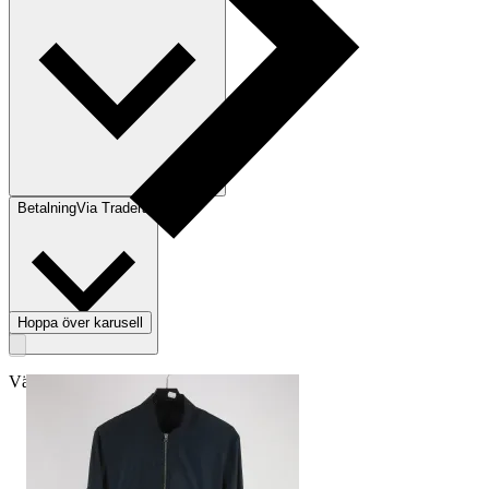
Betalning
Via Tradera
Hoppa över karusell
Välj till köparskydd