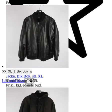
Pris:
16 kr
,
Ledande bud
.
|
XL
Bik Bok
229 491 omdömen
Jacka, Bik Bok, stl. XL
Sluttid
10 aug 18:35
.
Läs omdömen
Följ
Pris:
1 kr
,
Ledande bud
.