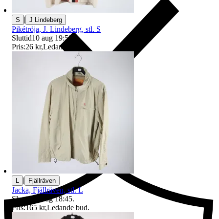
|
S
J Lindeberg
Pikétröja, J. Lindeberg, stl. S
Sluttid
10 aug 19:50
.
Pris:
26 kr
,
Ledande bud
.
Ersättning om du inte får din vara
|
L
Fjällräven
Jacka, Fjällräven, stl. L
Sluttid
10 aug 18:45
.
Pris:
165 kr
,
Ledande bud
.