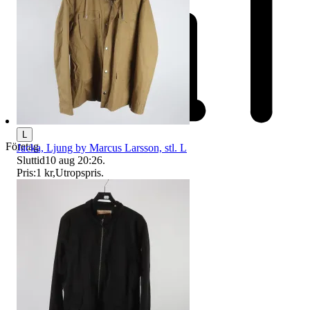
L
Företag
Jacka, Ljung by Marcus Larsson, stl. L
Sluttid
10 aug 20:26
.
Pris:
1 kr
,
Utropspris
.