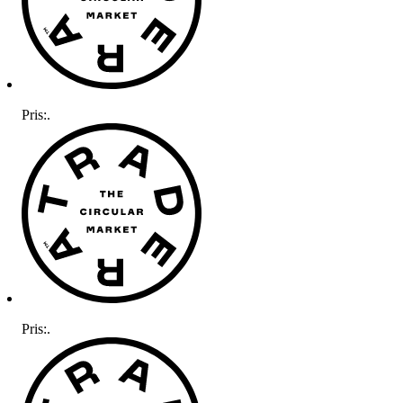
Pris:
.
Pris:
.