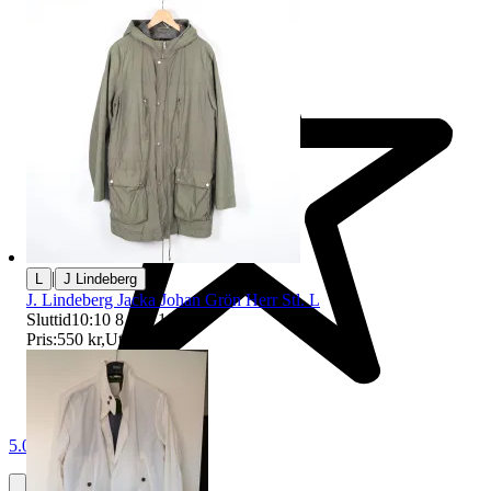
|
L
J Lindeberg
J. Lindeberg Jacka Johan Grön Herr Stl. L
Sluttid
10:10
8 aug 10:10
.
Pris:
550 kr
,
Utropspris
.
5.0