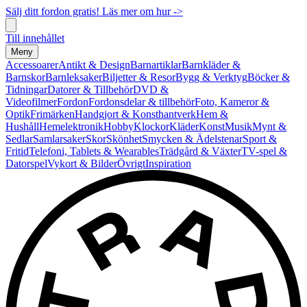
Sälj ditt fordon gratis! Läs mer om hur ->
Till innehållet
Meny
Accessoarer
Antikt & Design
Barnartiklar
Barnkläder &
Barnskor
Barnleksaker
Biljetter & Resor
Bygg & Verktyg
Böcker &
Tidningar
Datorer & Tillbehör
DVD &
Videofilmer
Fordon
Fordonsdelar & tillbehör
Foto, Kameror &
Optik
Frimärken
Handgjort & Konsthantverk
Hem &
Hushåll
Hemelektronik
Hobby
Klockor
Kläder
Konst
Musik
Mynt &
Sedlar
Samlarsaker
Skor
Skönhet
Smycken & Ädelstenar
Sport &
Fritid
Telefoni, Tablets & Wearables
Trädgård & Växter
TV-spel &
Datorspel
Vykort & Bilder
Övrigt
Inspiration