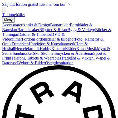
Sälj ditt fordon gratis! Läs mer om hur ->
Till innehållet
Meny
Accessoarer
Antikt & Design
Barnartiklar
Barnkläder &
Barnskor
Barnleksaker
Biljetter & Resor
Bygg & Verktyg
Böcker &
Tidningar
Datorer & Tillbehör
DVD &
Videofilmer
Fordon
Fordonsdelar & tillbehör
Foto, Kameror &
Optik
Frimärken
Handgjort & Konsthantverk
Hem &
Hushåll
Hemelektronik
Hobby
Klockor
Kläder
Konst
Musik
Mynt &
Sedlar
Samlarsaker
Skor
Skönhet
Smycken & Ädelstenar
Sport &
Fritid
Telefoni, Tablets & Wearables
Trädgård & Växter
TV-spel &
Datorspel
Vykort & Bilder
Övrigt
Inspiration