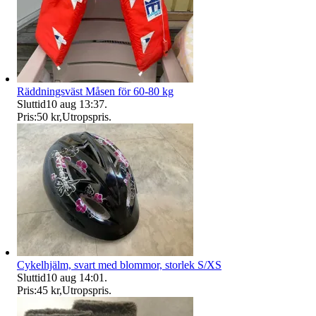
Räddningsväst Måsen för 60-80 kg
Sluttid
10 aug 13:37
.
Pris:
50 kr
,
Utropspris
.
Cykelhjälm, svart med blommor, storlek S/XS
Sluttid
10 aug 14:01
.
Pris:
45 kr
,
Utropspris
.