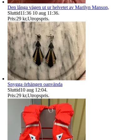
Den långa vägen ut ur helvetet av Marilyn Manson,
Sluttid
11:36
10 aug 11:36
.
Pris:
29 kr
,
Utropspris
.
Snygga örhängen oanvända
Sluttid
10 aug 12:04
.
Pris:
29 kr
,
Utropspris
.