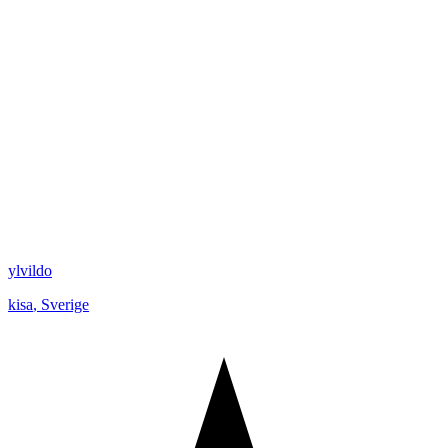
ylvildo
kisa
,
Sverige