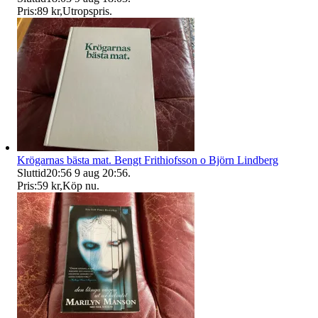
Pris:
89 kr
,
Utropspris
.
Krögarnas bästa mat. Bengt Frithiofsson o Björn Lindberg
Sluttid
20:56
9 aug 20:56
.
Pris:
59 kr
,
Köp nu
.