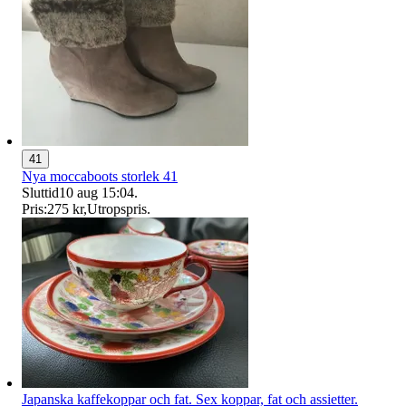
41
Nya moccaboots storlek 41
Sluttid
10 aug 15:04
.
Pris:
275 kr
,
Utropspris
.
Japanska kaffekoppar och fat. Sex koppar, fat och assietter.