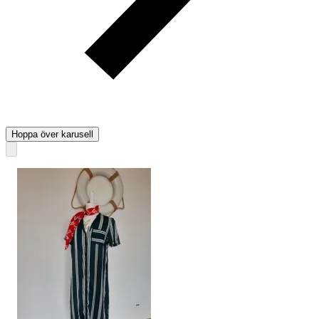
Hoppa över karusell