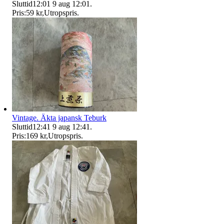
Sluttid
12:01
9 aug 12:01
.
Pris:
59 kr
,
Utropspris
.
Vintage. Äkta japansk Teburk
Sluttid
12:41
9 aug 12:41
.
Pris:
169 kr
,
Utropspris
.