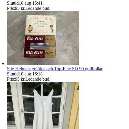
Sluttid
10 aug 15:41
.
Pris:
95 kr
,
Ledande bud
.
Stig Helmers golftips och Top-Flite SD 90 golfbollar
Sluttid
10 aug 16:18
.
Pris:
95 kr
,
Ledande bud
.