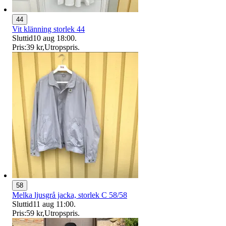
44
Vit klänning storlek 44
Sluttid
10 aug 18:00
.
Pris:
39 kr
,
Utropspris
.
58
Melka ljusgrå jacka, storlek C 58/58
Sluttid
11 aug 11:00
.
Pris:
59 kr
,
Utropspris
.