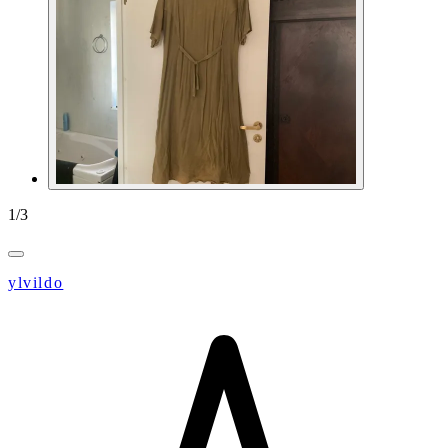
1
/
3
ylvildo