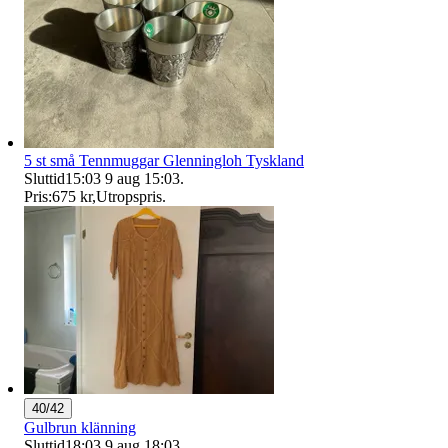
5 st små Tennmuggar Glenningloh Tyskland
Sluttid
15:03
9 aug 15:03
.
Pris:
675 kr
,
Utropspris
.
40/42
Gulbrun klänning
Sluttid
18:03
9 aug 18:03
.