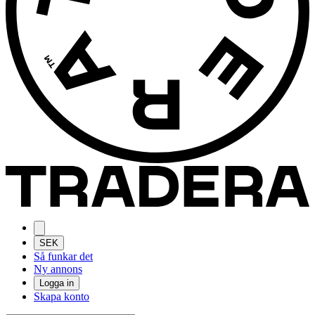
SEK
Så funkar det
Ny annons
Logga in
Skapa konto