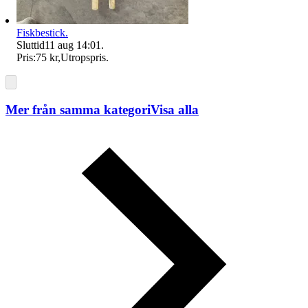
Fiskbestick.
Sluttid
11 aug 14:01
.
Pris:
75 kr
,
Utropspris
.
Mer från samma kategori
Visa alla