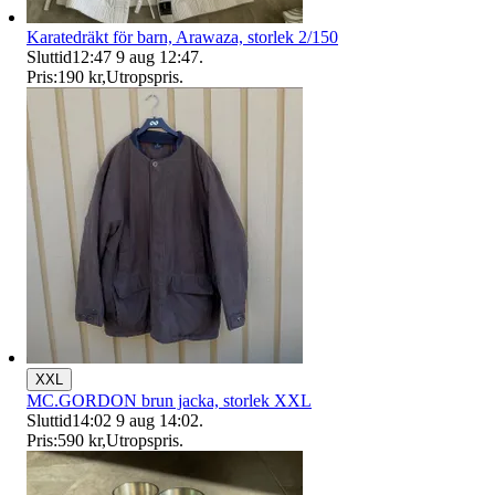
Karatedräkt för barn, Arawaza, storlek 2/150
Sluttid
12:47
9 aug 12:47
.
Pris:
190 kr
,
Utropspris
.
XXL
MC.GORDON brun jacka, storlek XXL
Sluttid
14:02
9 aug 14:02
.
Pris:
590 kr
,
Utropspris
.