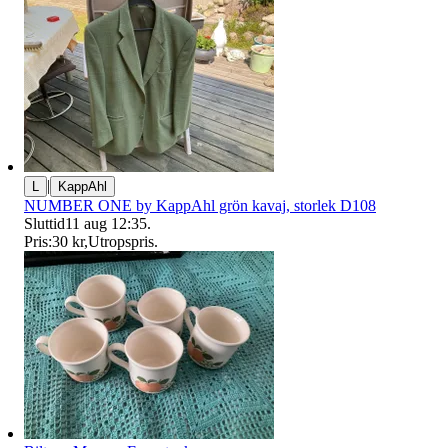
|
L
KappAhl
NUMBER ONE by KappAhl grön kavaj, storlek D108
Sluttid
11 aug 12:35
.
Pris:
30 kr
,
Utropspris
.