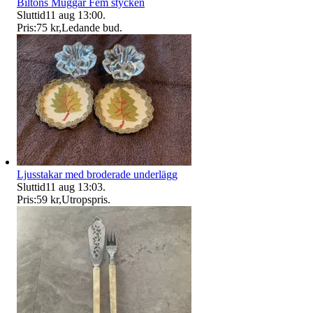
Biltons Muggar Fem stycken
Sluttid
11 aug 13:00
.
Pris:
75 kr
,
Ledande bud
.
Ljusstakar med broderade underlägg
Sluttid
11 aug 13:03
.
Pris:
59 kr
,
Utropspris
.