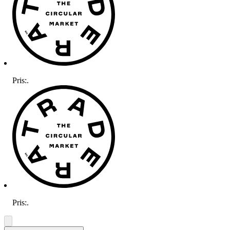
Pris:
.
Pris:
.