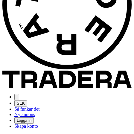
SEK
Så funkar det
Ny annons
Logga in
Skapa konto