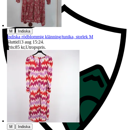
|
M
Indiska
Indiska rödblommig klänning/tunika, storlek M
Sluttid
13 aug 15:24
.
Pris:
85 kr
,
Utropspris
.
|
M
Indiska