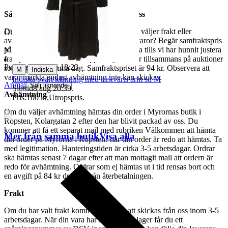
Så här går det till när du handlar hos oss
Du betalar din order direkt på Tradera och väljer frakt eller
Objektnr
730 640 923
avhämtning. Vill du att vi samfraktar fler varor? Begär samfraktspris
på din Traderasida och vänta med att betala tills vi har hunnit justera
Visningar
239
fraktpriset. Vi samfraktar upp till fyra varor tillsammans på auktioner
Publicerad
8 maj 18:23
som avslutas samma dag. Samfraktspriset är 94 kr. Observera att
|
M
Indiska
varor märkta endast avhämtning inte kan skickas.
Indiska svart klänning med trekvarts ärm stl M
Anmäl
Sälj liknande
Sluttid
8 aug 20:39
.
Avhämtning
Pris:
100 kr
,
Utropspris
.
Om du väljer avhämtning hämtas din order i Myrornas butik i
Ropsten, Kolargatan 2 efter den har blivit packad av oss. Du
kommer att få ett separat mail med rubriken Välkommen att hämta
Mer från samma butik
Visa alla
din order på Myrorna i Ropsten! när din order är redo att hämtas. Ta
med legitimation. Hanteringstiden är cirka 3-5 arbetsdagar. Ordrar
ska hämtas senast 7 dagar efter att man mottagit mail att ordern är
redo för avhämtning. Ordrar som ej hämtas ut i tid rensas bort och
en avgift på 84 kr dras av från återbetalningen.
Frakt
Om du har valt frakt kommer din vara att skickas från oss inom 3-5
arbetsdagar. När din vara har lämnat vårt lager får du ett