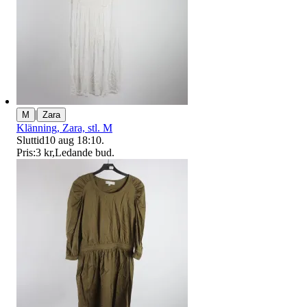
|
M
Zara
Klänning, Zara, stl. M
Sluttid
10 aug 18:10
.
Pris:
3 kr
,
Ledande bud
.