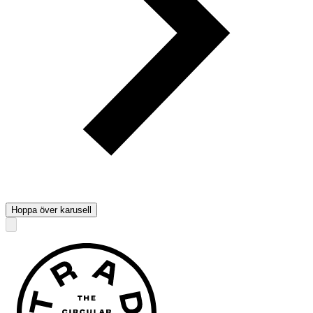
Hoppa över karusell