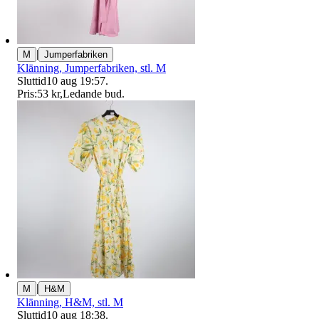
|
M
Jumperfabriken
Klänning, Jumperfabriken, stl. M
Sluttid
10 aug 19:57
.
Pris:
53 kr
,
Ledande bud
.
|
M
H&M
Klänning, H&M, stl. M
Sluttid
10 aug 18:38
.