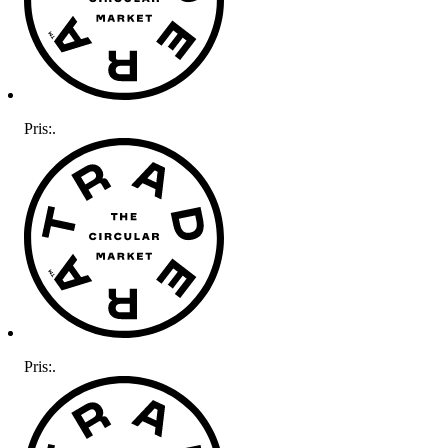
Pris:
.
Pris:
.