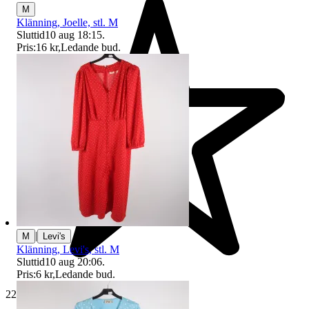
M
Klänning, Joelle, stl. M
Sluttid
10 aug 18:15
.
Pris:
16 kr
,
Ledande bud
.
|
M
Levi's
Klänning, Levi's, stl. M
Sluttid
10 aug 20:06
.
Pris:
6 kr
,
Ledande bud
.
229 404 omdömen