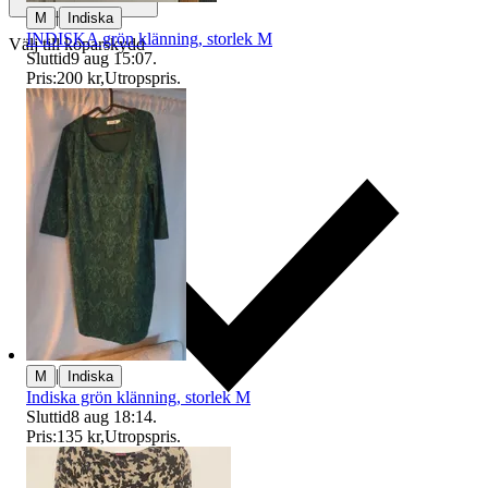
|
M
Indiska
INDISKA grön klänning, storlek M
Välj till köparskydd
Sluttid
9 aug 15:07
.
Pris:
200 kr
,
Utropspris
.
|
M
Indiska
Indiska grön klänning, storlek M
Sluttid
8 aug 18:14
.
Pris:
135 kr
,
Utropspris
.