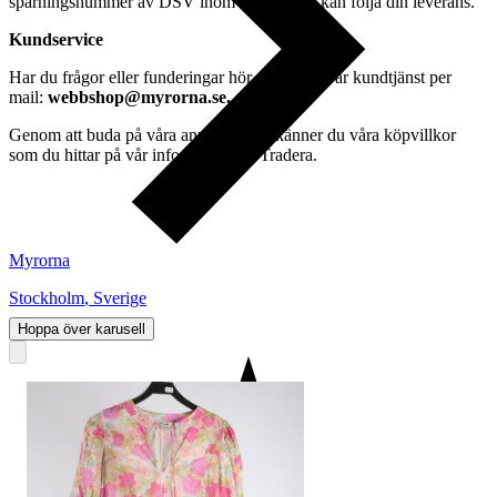
spårningsnummer av DSV inom kort där du kan följa din leverans.
Kundservice
Har du frågor eller funderingar hör av dig till vår kundtjänst per
mail:
webbshop@myrorna.se
.
Genom att buda på våra annonser godkänner du våra köpvillkor
som du hittar på vår infosida här på Tradera.
Myrorna
Stockholm
,
Sverige
Hoppa över karusell