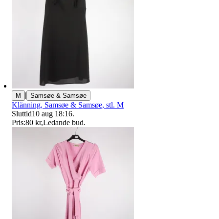
|
M
Samsøe & Samsøe
Klänning, Samsøe & Samsøe, stl. M
Sluttid
10 aug 18:16
.
Pris:
80 kr
,
Ledande bud
.