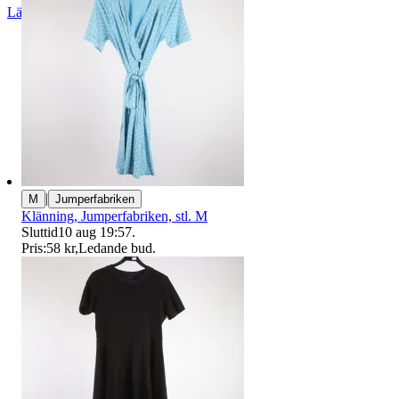
Läs omdömen
Följ
|
M
Jumperfabriken
Klänning, Jumperfabriken, stl. M
Sluttid
10 aug 19:57
.
Pris:
58 kr
,
Ledande bud
.