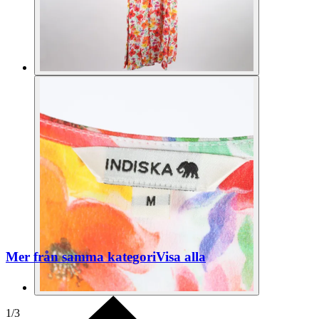
Mer från samma kategori
Visa alla
1
/
3