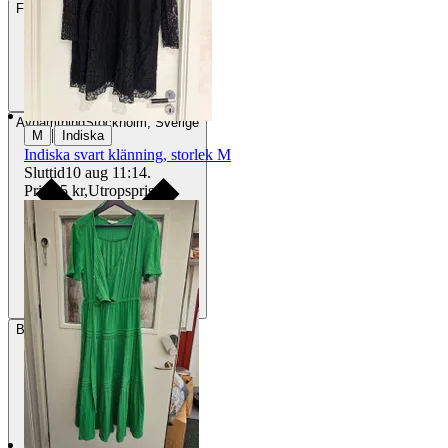
Frakt
84 kr DSV
Avhämtning
Stockholm, Sverige
|
M
Indiska
Indiska svart klänning, storlek M
Sluttid
10 aug 11:14
.
Pris:
35 kr
,
Utropspris
.
Betalning
Via Tradera