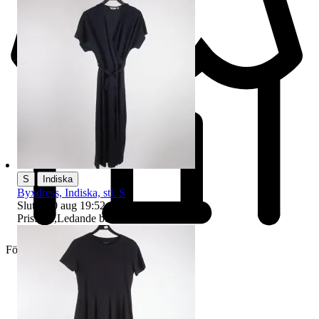
|
S
Indiska
Byxdress, Indiska, stl. S
Sluttid
10 aug 19:52
.
Pris:
6 kr
,
Ledande bud
.
Företag