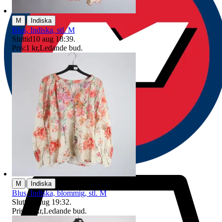
|
M
Indiska
Blus, Indiska, stl. M
Sluttid
10 aug 18:39
.
Pris:
1 kr
,
Ledande bud
.
|
M
Indiska
Blus, Indiska, blommig, stl. M
Sluttid
9 aug 19:32
.
Pris:
45 kr
,
Ledande bud
.