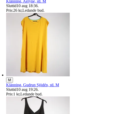
Klänning, Aéryne, stl. M
Sluttid
10 aug 18:36
.
Pris:
26 kr
,
Ledande bud
.
M
Klänning, Gudrun Sjödén, stl. M
Sluttid
10 aug 19:26
.
Pris:
1 kr
,
Ledande bud
.