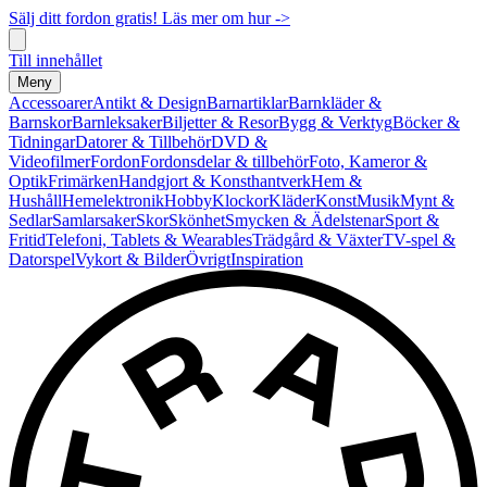
Sälj ditt fordon gratis! Läs mer om hur ->
Till innehållet
Meny
Accessoarer
Antikt & Design
Barnartiklar
Barnkläder &
Barnskor
Barnleksaker
Biljetter & Resor
Bygg & Verktyg
Böcker &
Tidningar
Datorer & Tillbehör
DVD &
Videofilmer
Fordon
Fordonsdelar & tillbehör
Foto, Kameror &
Optik
Frimärken
Handgjort & Konsthantverk
Hem &
Hushåll
Hemelektronik
Hobby
Klockor
Kläder
Konst
Musik
Mynt &
Sedlar
Samlarsaker
Skor
Skönhet
Smycken & Ädelstenar
Sport &
Fritid
Telefoni, Tablets & Wearables
Trädgård & Växter
TV-spel &
Datorspel
Vykort & Bilder
Övrigt
Inspiration