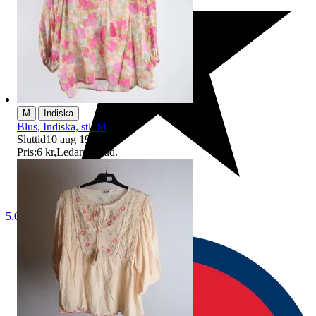
|
M
Indiska
Blus, Indiska, stl. M
Sluttid
10 aug 19:20
.
Pris:
6 kr
,
Ledande bud
.
5.0