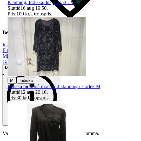
Klänning, Indiska, lila, röd, stl. M
Sluttid
16 aug 19:50
.
Pris:
100 kr
,
Utropspris
.
Beskrivning
Indiska
|
Flerfärgad
|
M
|
Gott använt skick
Mindre tecken på användning
|
M
Indiska
Indiska mörkblå mönstrad klänning i storlek M
Sluttid
12 aug 20:10
.
Pris:
30 kr
,
Utropspris
.
Varan är begagnad och defekter kan förekomma.