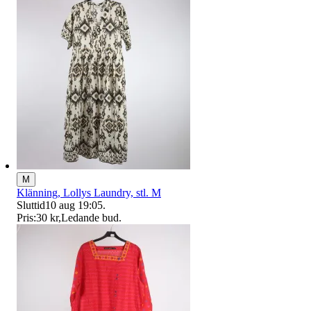
M
Klänning, Lollys Laundry, stl. M
Sluttid
10 aug 19:05
.
Pris:
30 kr
,
Ledande bud
.