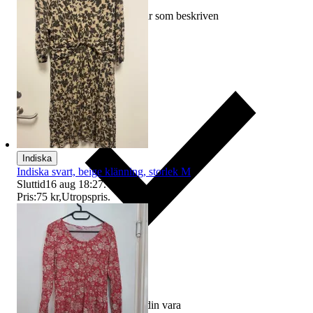
Ersättning om varan inte är som beskriven
Indiska
Indiska svart, beige klänning, storlek M
Sluttid
16 aug 18:27
.
Pris:
75 kr
,
Utropspris
.
Ersättning om du inte får din vara