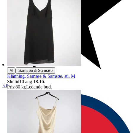
|
M
Samsøe & Samsøe
Klänning, Samsøe & Samsøe, stl. M
Sluttid
10 aug 18:16
.
5.0
Pris:
80 kr
,
Ledande bud
.