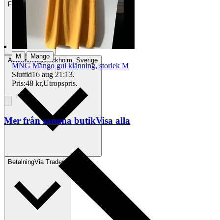
Frakt
84 kr DSV
|
M
Mango
Avhämtning
Stockholm, Sverige
MNG Mango gul klänning, storlek M
Sluttid
16 aug 21:13
.
Pris:
48 kr
,
Utropspris
.
Mer från samma butik
Visa alla
Betalning
Via Tradera