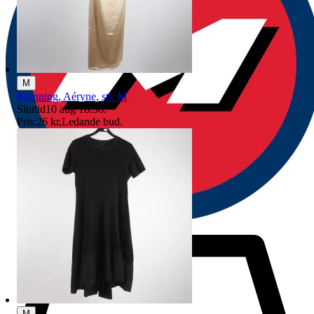
M
Klänning, Aéryne, stl. M
Sluttid
10 aug 18:36
.
Pris:
26 kr
,
Ledande bud
.
M