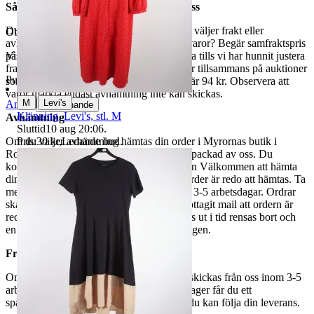
Så här går det till när du handlar hos oss
Du betalar din order direkt på Tradera och väljer frakt eller
Objektnr
730 654 989
avhämtning. Vill du att vi samfraktar fler varor? Begär samfraktspris
på din Traderasida och vänta med att betala tills vi har hunnit justera
Visningar
337
fraktpriset. Vi samfraktar upp till fyra varor tillsammans på auktioner
Publicerad
8 maj 19:47
som avslutas samma dag. Samfraktspriset är 94 kr. Observera att
varor märkta endast avhämtning inte kan skickas.
|
M
Levi's
Anmäl
Sälj liknande
Klänning, Levi's, stl. M
Avhämtning
Sluttid
10 aug 20:06
.
Pris:
30 kr
,
Ledande bud
.
Om du väljer avhämtning hämtas din order i Myrornas butik i
Ropsten, Kolargatan 2 efter den har blivit packad av oss. Du
kommer att få ett separat mail med rubriken Välkommen att hämta
din order på Myrorna i Ropsten! när din order är redo att hämtas. Ta
med legitimation. Hanteringstiden är cirka 3-5 arbetsdagar. Ordrar
ska hämtas senast 7 dagar efter att man mottagit mail att ordern är
redo för avhämtning. Ordrar som ej hämtas ut i tid rensas bort och
en avgift på 84 kr dras av från återbetalningen.
Frakt
Om du har valt frakt kommer din vara att skickas från oss inom 3-5
arbetsdagar. När din vara har lämnat vårt lager får du ett
spårningsnummer av DSV inom kort där du kan följa din leverans.