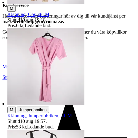
Kundservice
M
Klänning, Cos, stl. M
Har du frågor eller funderingar hör av dig till vår kundtjänst per
Sluttid
10 aug 19:18
.
mail:
webbshop@myrorna.se
.
Pris:
6 kr
,
Ledande bud
.
Genom att buda på våra annonser godkänner du våra köpvillkor
som du hittar på vår infosida här på Tradera.
Myrorna
Stockholm
,
Sverige
|
M
Jumperfabriken
Klänning, Jumperfabriken, stl. M
Sluttid
10 aug 19:57
.
Pris:
53 kr
,
Ledande bud
.