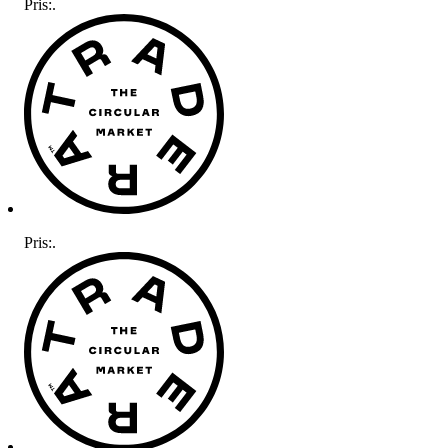
Pris:
.
Pris:
.