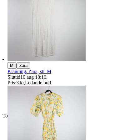
|
M
Zara
Klänning, Zara, stl. M
Sluttid
10 aug 18:10
.
Pris:
3 kr
,
Ledande bud
.
Toppsäljare