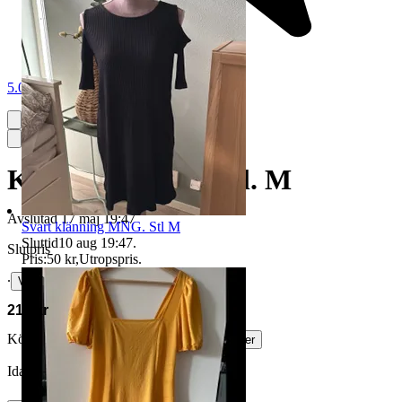
5.0
Klänning, MNG, stl. M
Avslutad
17 maj 19:47
Svart klänning MNG. Stl M
Sluttid
10 aug 19:47
.
Slutpris
Pris:
50 kr
,
Utropspris
.
∙
Visa bud
210 kr
Köparskydd är valfritt hos företag.
Läs mer
Idaiwiken vann auktionen