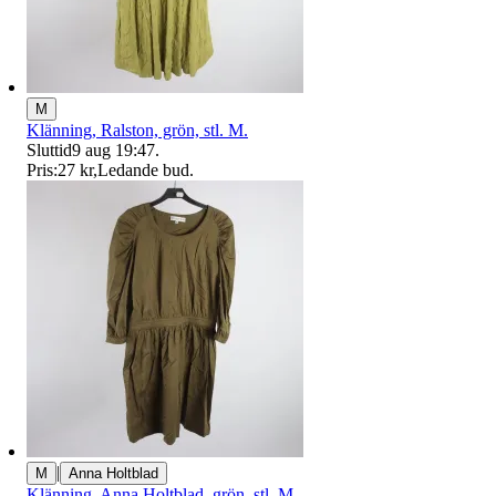
M
Klänning, Ralston, grön, stl. M.
Sluttid
9 aug 19:47
.
Pris:
27 kr
,
Ledande bud
.
|
M
Anna Holtblad
Klänning, Anna Holtblad, grön, stl. M