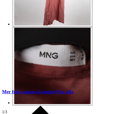
Mer från samma kategori
Visa alla
1
/
3