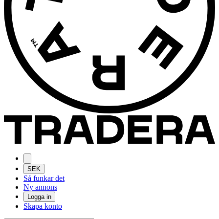
SEK
Så funkar det
Ny annons
Logga in
Skapa konto