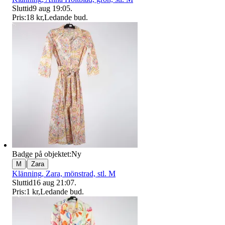
Sluttid
9 aug 19:05
.
Pris:
18 kr
,
Ledande bud
.
Badge på objektet:
Ny
|
M
Zara
Klänning, Zara, mönstrad, stl. M
Sluttid
16 aug 21:07
.
Pris:
1 kr
,
Ledande bud
.