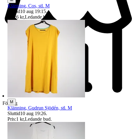
Klänning, Cos, stl. M
Sluttid
10 aug 19:15
.
Pris:
6 kr
,
Ledande bud
.
M
Företag
Klänning, Gudrun Sjödén, stl. M
Sluttid
10 aug 19:26
.
Pris:
1 kr
,
Ledande bud
.