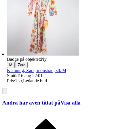
Badge på objektet:
Ny
|
M
Zara
Klänning, Zara, mönstrad, stl. M
Sluttid
16 aug 22:01
.
Pris:
1 kr
,
Ledande bud
.
Andra har även tittat på
Visa alla