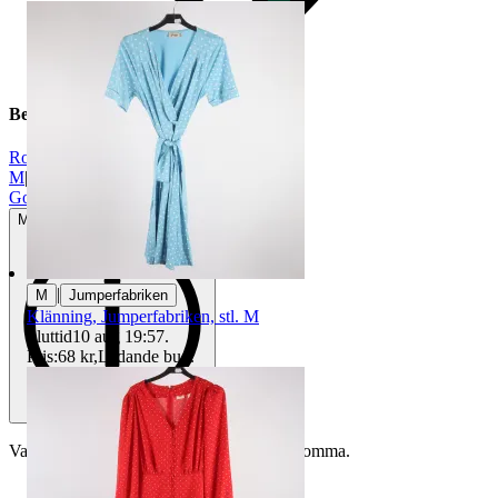
Beskrivning
Rosa
|
M
|
Gott använt skick
Mindre tecken på användning
|
M
Jumperfabriken
Klänning, Jumperfabriken, stl. M
Sluttid
10 aug 19:57
.
Pris:
68 kr
,
Ledande bud
.
Varan är begagnad och defekter kan förekomma.