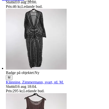
Sluttid
10 aug 20:00
.
Pris:
46 kr
,
Ledande bud
.
Badge på objektet:
Ny
M
Klänning, Zimmermann, svart, stl. M.
Sluttid
16 aug 18:04
.
Pris:
295 kr
,
Ledande bud
.