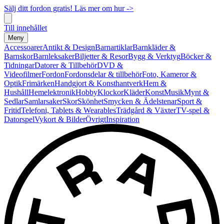
Sälj ditt fordon gratis! Läs mer om hur ->
Till innehållet
Meny
Accessoarer
Antikt & Design
Barnartiklar
Barnkläder &
Barnskor
Barnleksaker
Biljetter & Resor
Bygg & Verktyg
Böcker &
Tidningar
Datorer & Tillbehör
DVD &
Videofilmer
Fordon
Fordonsdelar & tillbehör
Foto, Kameror &
Optik
Frimärken
Handgjort & Konsthantverk
Hem &
Hushåll
Hemelektronik
Hobby
Klockor
Kläder
Konst
Musik
Mynt &
Sedlar
Samlarsaker
Skor
Skönhet
Smycken & Ädelstenar
Sport &
Fritid
Telefoni, Tablets & Wearables
Trädgård & Växter
TV-spel &
Datorspel
Vykort & Bilder
Övrigt
Inspiration