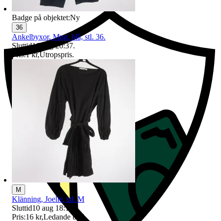
Badge på objektet:
Ny
36
Ankelbyxor, Mng, blå, stl. 36.
Sluttid
16 aug 20:37
.
Pris:
1 kr
,
Utropspris
.
M
Klänning, Joelle, stl. M
Sluttid
10 aug 18:15
.
Pris:
16 kr
,
Ledande bud
.