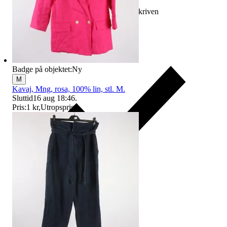
Ersättning om varan inte är som beskriven
Badge på objektet:
Ny
M
Kavaj, Mng, rosa, 100% lin, stl. M.
Sluttid
16 aug 18:46
.
Pris:
1 kr
,
Utropspris
.
Ersättning om du inte får din vara