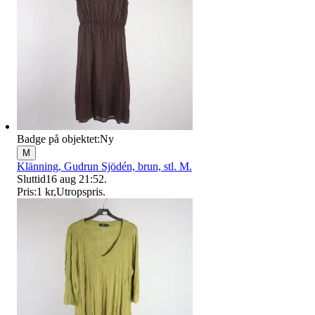
Badge på objektet:
Ny
M
Klänning, Gudrun Sjödén, brun, stl. M.
Sluttid
16 aug 21:52
.
Pris:
1 kr
,
Utropspris
.