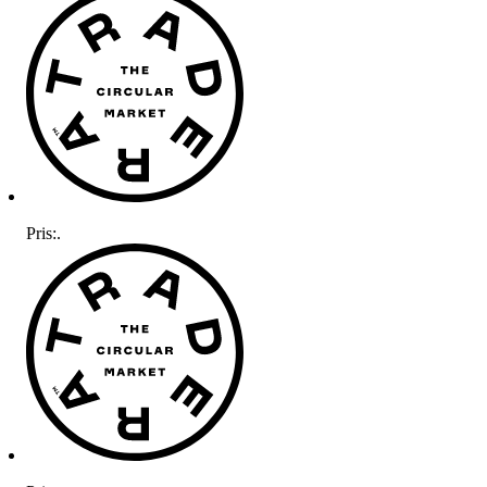
Pris:
.