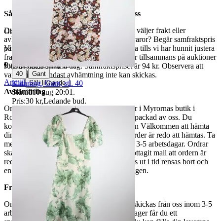
Så här går det till när du handlar hos oss
Du betalar din order direkt på Tradera och väljer frakt eller
Objektnr
731 756 755
avhämtning. Vill du att vi samfraktar fler varor? Begär samfraktspris
på din Traderasida och vänta med att betala tills vi har hunnit justera
Visningar
159
fraktpriset. Vi samfraktar upp till fyra varor tillsammans på auktioner
Publicerad
15 maj 19:41
som avslutas samma dag. Samfraktspriset är 94 kr. Observera att
|
40
Gant
varor märkta endast avhämtning inte kan skickas.
Anmäl
Klänning, Gant, stl. 40
Sälj liknande
Avhämtning
Sluttid
10 aug 20:01
.
Pris:
30 kr
,
Ledande bud
.
Om du väljer avhämtning hämtas din order i Myrornas butik i
Ropsten, Kolargatan 2 efter den har blivit packad av oss. Du
kommer att få ett separat mail med rubriken Välkommen att hämta
din order på Myrorna i Ropsten! när din order är redo att hämtas. Ta
med legitimation. Hanteringstiden är cirka 3-5 arbetsdagar. Ordrar
ska hämtas senast 7 dagar efter att man mottagit mail att ordern är
redo för avhämtning. Ordrar som ej hämtas ut i tid rensas bort och
en avgift på 84 kr dras av från återbetalningen.
Frakt
Om du har valt frakt kommer din vara att skickas från oss inom 3-5
arbetsdagar. När din vara har lämnat vårt lager får du ett