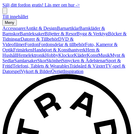
Sälj ditt fordon gratis! Läs mer om hur ->
Till innehållet
Meny
Accessoarer
Antikt & Design
Barnartiklar
Barnkläder &
Barnskor
Barnleksaker
Biljetter & Resor
Bygg & Verktyg
Böcker &
Tidningar
Datorer & Tillbehör
DVD &
Videofilmer
Fordon
Fordonsdelar & tillbehör
Foto, Kameror &
Optik
Frimärken
Handgjort & Konsthantverk
Hem &
Hushåll
Hemelektronik
Hobby
Klockor
Kläder
Konst
Musik
Mynt &
Sedlar
Samlarsaker
Skor
Skönhet
Smycken & Ädelstenar
Sport &
Fritid
Telefoni, Tablets & Wearables
Trädgård & Växter
TV-spel &
Datorspel
Vykort & Bilder
Övrigt
Inspiration