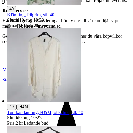
spårningsnummer av DSV inom kort där du kan följa din leverans.
40
Kundservice
Klänning, Pilgrim, stl. 40
Sluttid
10 aug 18:33
.
Har du frågor eller funderingar hör av dig till vår kundtjänst per
Pris:
3 kr
,
Ledande bud
.
mail:
webbshop@myrorna.se
.
Genom att buda på våra annonser godkänner du våra köpvillkor
som du hittar på vår infosida här på Tradera.
Myrorna
Stockholm
,
Sverige
|
40
H&M
Tunika/klänning, H&M, offwhite, stl. 40
Sluttid
9 aug 19:23
.
Pris:
2 kr
,
Ledande bud
.