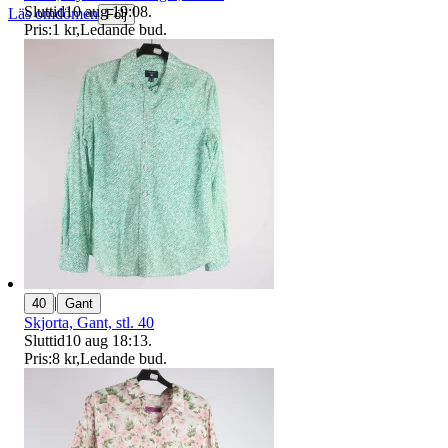
Sluttid
10 aug 19:08
.
Läs omdömen
Följ
Pris:
1 kr
,
Ledande bud
.
|
40
Gant
Skjorta, Gant, stl. 40
Sluttid
10 aug 18:13
.
Pris:
8 kr
,
Ledande bud
.