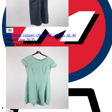
40
Klänning, vintage, Okänt, blå, denim, stl. 40
Sluttid
9 aug 20:35
.
Pris:
3 kr
,
Ledande bud
.