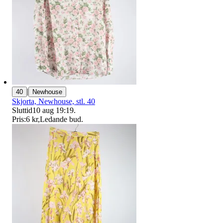
|
40
Newhouse
Skjorta, Newhouse, stl. 40
Sluttid
10 aug 19:19
.
Pris:
6 kr
,
Ledande bud
.