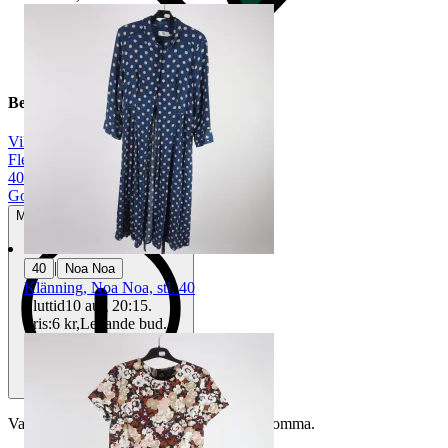
Beskrivning
Vila
|
Flerfärgad
|
40
|
Gott använt skick
Mindre tecken på användning
|
40
Noa Noa
Klänning, Noa Noa, stl. 40
Sluttid
10 aug 20:15
.
Pris:
6 kr
,
Ledande bud
.
Varan är begagnad och defekter kan förekomma.