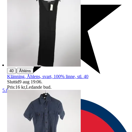
|
40
Åhléns
Klänning, Åhlens, svart, 100% linne, stl. 40
Sluttid
9 aug 19:06
.
Pris:
16 kr
,
Ledande bud
.
5.0