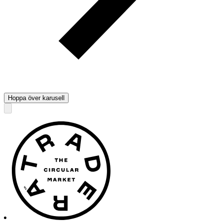
Hoppa över karusell