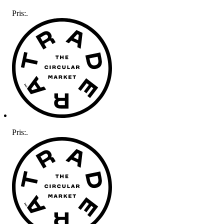
Pris:
.
Pris:
.