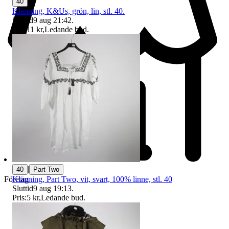
40
Klänning, K&Us, grön, lin, stl. 40.
Sluttid
9 aug 21:42
.
Pris:
11 kr
,
Ledande bud
.
|
40
Part Two
Klänning, Part Two, vit, svart, 100% linne, stl. 40
Företag
Sluttid
9 aug 19:13
.
Pris:
5 kr
,
Ledande bud
.