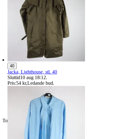
40
Jacka, Lighthouse, stl. 40
Sluttid
10 aug 18:12
.
Pris:
54 kr
,
Ledande bud
.
Toppsäljare