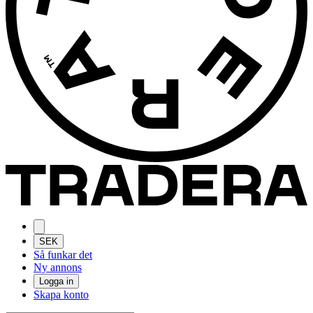
SEK
Så funkar det
Ny annons
Logga in
Skapa konto