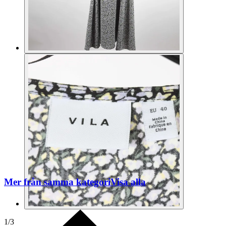
Mer från samma kategori
Visa alla
1
/
3