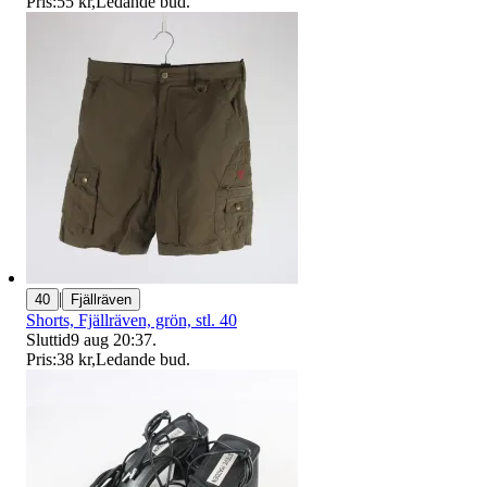
Pris:
55 kr
,
Ledande bud
.
|
40
Fjällräven
Shorts, Fjällräven, grön, stl. 40
Sluttid
9 aug 20:37
.
Pris:
38 kr
,
Ledande bud
.