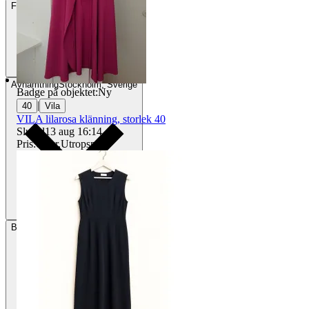
Frakt
84 kr DSV
Avhämtning
Stockholm, Sverige
Badge på objektet:
Ny
|
40
Vila
VILA lilarosa klänning, storlek 40
Sluttid
13 aug 16:14
.
Pris:
63 kr
,
Utropspris
.
Betalning
Via Tradera