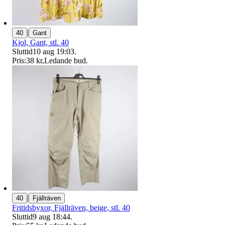
|
40
Gant
Kjol, Gant, stl. 40
Sluttid
10 aug 19:03
.
Pris:
38 kr
,
Ledande bud
.
|
40
Fjällräven
Fritidsbyxor, Fjällräven, beige, stl. 40
Sluttid
9 aug 18:44
.