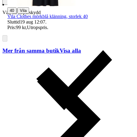
|
40
Vila
Välj till köparskydd
Vila Clothes mörkblå klänning, storlek 40
Sluttid
19 aug 12:07
.
Pris:
99 kr
,
Utropspris
.
Mer från samma butik
Visa alla