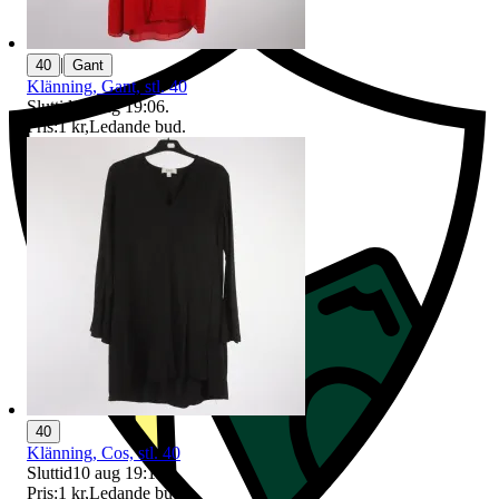
|
40
Gant
Klänning, Gant, stl. 40
Sluttid
10 aug 19:06
.
Pris:
1 kr
,
Ledande bud
.
40
Klänning, Cos, stl. 40
Sluttid
10 aug 19:12
.
Pris:
1 kr
,
Ledande bud
.